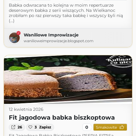
Babka odwracana to kolejna w moim repertuarze
deserowym babka z serii wiszących. Na Wielkanoc
zrobiłam po raz pierwszy taka babkę i wszyscy byli nią
(...)
Waniliowe Improwizacje
wanilioweimprowizacje.blogspot.com
12 kwietnia 2026
Fit jagodowa babka biszkoptowa
0
26
3
Zapisz
Smakowite
Fit Jagodowa Babka Biszkoptowa (*SERIA FIT*)Są