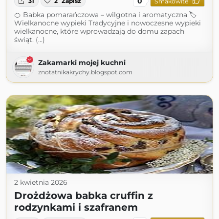
0
31
2
Zapisz
Smakowite
🍊 Babka pomarańczowa – wilgotna i aromatyczna 🏷
Wielkanocne wypieki Tradycyjne i nowoczesne wypieki
wielkanocne, które wprowadzają do domu zapach
świąt. (...)
Zakamarki mojej kuchni
znotatnikakrychy.blogspot.com
2 kwietnia 2026
Drożdżowa babka cruffin z
rodzynkami i szafranem