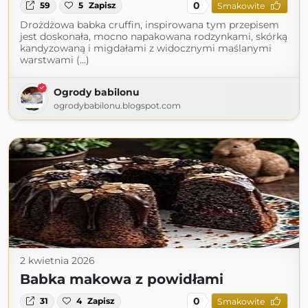
0
59
5
Zapisz
Smakowite
Drożdżowa babka cruffin, inspirowana tym przepisem
jest doskonała, mocno napakowana rodzynkami, skórką
kandyzowaną i migdałami z widocznymi maślanymi
warstwami (...)
Ogrody babilonu
ogrodybabilonu.blogspot.com
2 kwietnia 2026
Babka makowa z powidłami
0
31
4
Zapisz
Smakowite