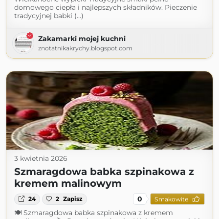
domowego ciepła i najlepszych składników. Pieczenie
tradycyjnej babki (...)
Zakamarki mojej kuchni
znotatnikakrychy.blogspot.com
3 kwietnia 2026
Szmaragdowa babka szpinakowa z
kremem malinowym
0
24
2
Zapisz
Smakowite
🍽 Szmaragdowa babka szpinakowa z kremem