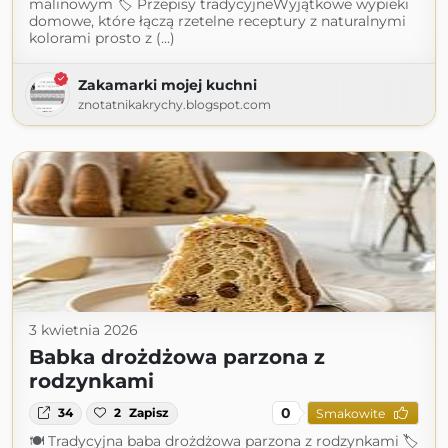
malinowym 🏷 Przepisy tradycyjneWyjątkowe wypieki
domowe, które łączą rzetelne receptury z naturalnymi
kolorami prosto z (...)
Zakamarki mojej kuchni
znotatnikakrychy.blogspot.com
3 kwietnia 2026
Babka drożdżowa parzona z
rodzynkami
0
34
2
Zapisz
Smakowite
🍽 Tradycyjna baba drożdżowa parzona z rodzynkami 🏷