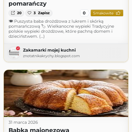
pomarańczy
0
20
3
Zapisz
Smakowite
🍽 Puszysta baba drożdżowa z lukrem i skórką
pomarańczową 🏷 Wielkanocne wypieki Tradycyjne
polskie wypieki drożdżowe, które pachną domem i
dzieciństwem. (...)
Zakamarki mojej kuchni
znotatnikakrychy.blogspot.com
31 marca 2026
Babka majonezowa