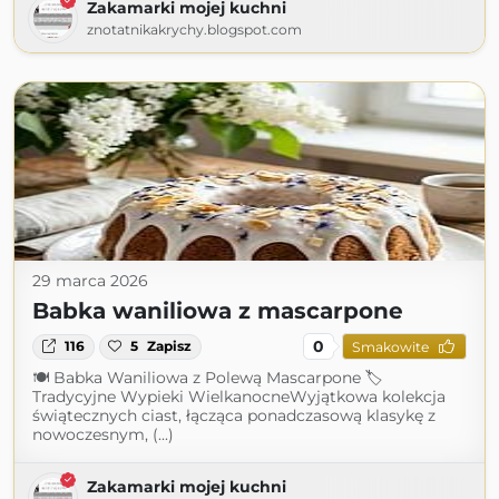
Zakamarki mojej kuchni
znotatnikakrychy.blogspot.com
29 marca 2026
Babka waniliowa z mascarpone
0
116
5
Zapisz
Smakowite
🍽 Babka Waniliowa z Polewą Mascarpone 🏷
Tradycyjne Wypieki WielkanocneWyjątkowa kolekcja
świątecznych ciast, łącząca ponadczasową klasykę z
nowoczesnym, (...)
Zakamarki mojej kuchni