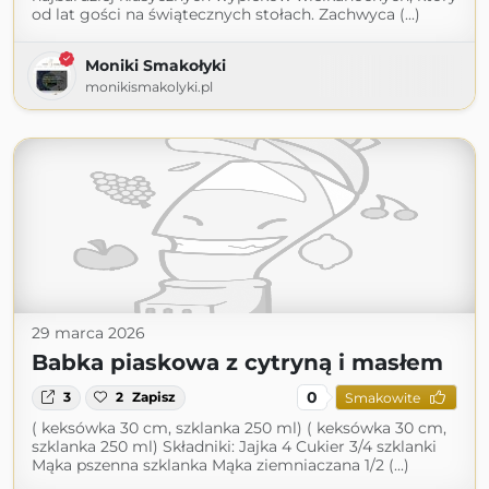
od lat gości na świątecznych stołach. Zachwyca (...)
Moniki Smakołyki
monikismakolyki.pl
29 marca 2026
Babka piaskowa z cytryną i masłem
0
3
2
Zapisz
Smakowite
( keksówka 30 cm, szklanka 250 ml) ( keksówka 30 cm,
szklanka 250 ml) Składniki: Jajka 4 Cukier 3/4 szklanki
Mąka pszenna szklanka Mąka ziemniaczana 1/2 (...)