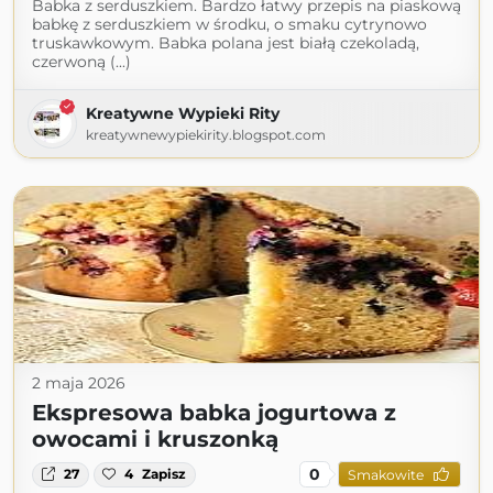
Babka z serduszkiem. Bardzo łatwy przepis na piaskową
babkę z serduszkiem w środku, o smaku cytrynowo
truskawkowym. Babka polana jest białą czekoladą,
czerwoną (...)
Kreatywne Wypieki Rity
kreatywnewypiekirity.blogspot.com
2 maja 2026
Ekspresowa babka jogurtowa z
owocami i kruszonką
0
27
4
Zapisz
Smakowite