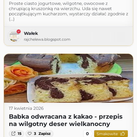
Proste ciasto jogurtowe, wilgotne, owocowe z
chrupiącą kruszonką na wierzchu. Uda się nawet
początkującym kucharzom, wystarczy działać zgodnie z
(...)
Wałek
rajchelewa.blogspot.com
17 kwietnia 2026
Babka odwracana z kakao - przepis
na wilgotny deser wielkanocny
0
15
3
Zapisz
Smakowite