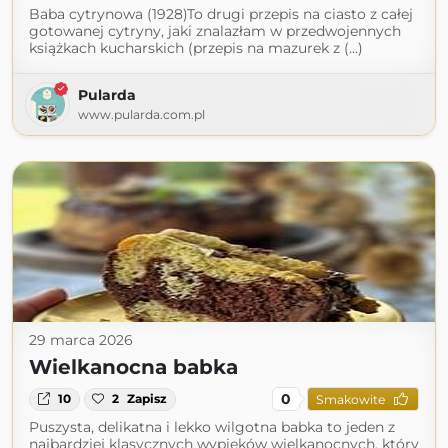
Baba cytrynowa (1928)To drugi przepis na ciasto z całej
gotowanej cytryny, jaki znalazłam w przedwojennych
książkach kucharskich (przepis na mazurek z (...)
Pularda
www.pularda.com.pl
29 marca 2026
Wielkanocna babka
0
10
2
Zapisz
Smakowite
Puszysta, delikatna i lekko wilgotna babka to jeden z
najbardziej klasycznych wypieków wielkanocnych, który