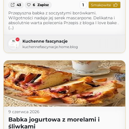
1
43
6
Zapisz
Smakowite
Przepyszna babka z soczystymi borówkami.
Wilgotności nadaje jej serek mascarpone. Delikatna i
absolutnie warta polecenia Przepis z bloga I love bake .
(...)
Kuchenne fascynacje
kuchennefascynacje.home.blog
9 czerwca 2026
Babka jogurtowa z morelami i
śliwkami