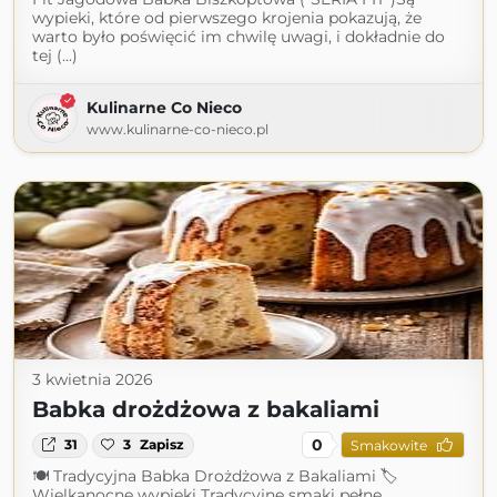
wypieki, które od pierwszego krojenia pokazują, że
warto było poświęcić im chwilę uwagi, i dokładnie do
tej (...)
Kulinarne Co Nieco
www.kulinarne-co-nieco.pl
3 kwietnia 2026
Babka drożdżowa z bakaliami
0
31
3
Zapisz
Smakowite
🍽 Tradycyjna Babka Drożdżowa z Bakaliami 🏷
Wielkanocne wypieki Tradycyjne smaki pełne