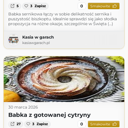
0
5
3
Zapisz
Smakowite
Babka sernikowa łączy w sobie delikatność sernika i
puszystość biszkoptu. Idealnie sprawdzi się jako słodka
propozycja na różne okazje, szczególnie w Święta (...)
Kasia w garach
kasiawgarach.pl
30 marca 2026
Babka z gotowanej cytryny
0
27
3
Zapisz
Smakowite