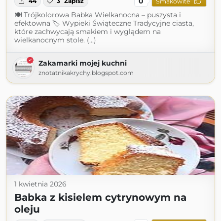
0
44
3
Zapisz
Smakowite
🍽 Trójkolorowa Babka Wielkanocna – puszysta i
efektowna 🏷 Wypieki Świąteczne Tradycyjne ciasta,
które zachwycają smakiem i wyglądem na
wielkanocnym stole. (...)
Zakamarki mojej kuchni
znotatnikakrychy.blogspot.com
1 kwietnia 2026
Babka z kisielem cytrynowym na
oleju