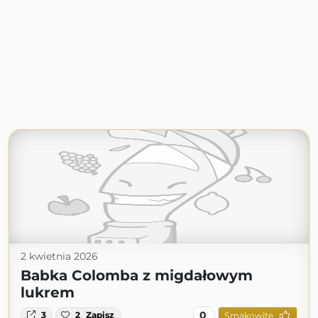
2 kwietnia 2026
Babka Colomba z migdałowym
lukrem
0
3
2
Zapisz
Smakowite