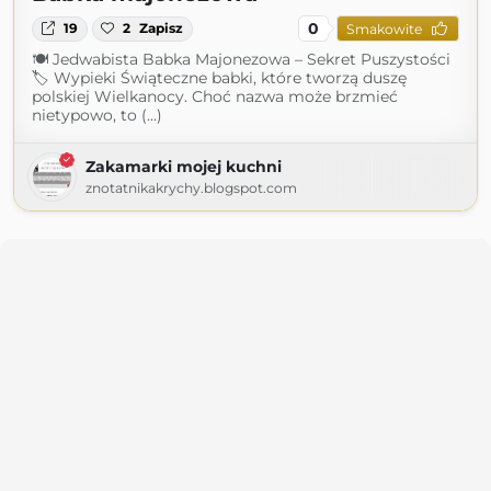
0
19
2
Zapisz
Smakowite
🍽 Jedwabista Babka Majonezowa – Sekret Puszystości
🏷 Wypieki Świąteczne babki, które tworzą duszę
polskiej Wielkanocy. Choć nazwa może brzmieć
nietypowo, to (...)
Zakamarki mojej kuchni
znotatnikakrychy.blogspot.com