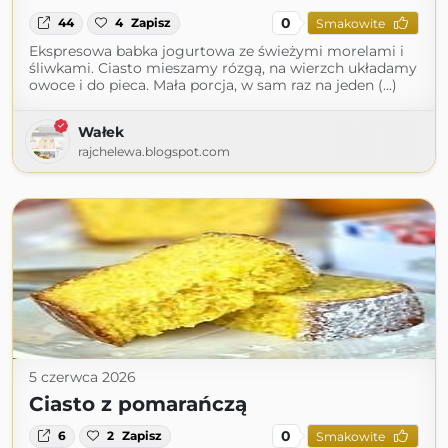
0
44
4
Zapisz
Smakowite
Ekspresowa babka jogurtowa ze świeżymi morelami i
śliwkami. Ciasto mieszamy rózgą, na wierzch układamy
owoce i do pieca. Mała porcja, w sam raz na jeden (...)
Wałek
rajchelewa.blogspot.com
5 czerwca 2026
Ciasto z pomarańczą
0
6
2
Zapisz
Smakowite