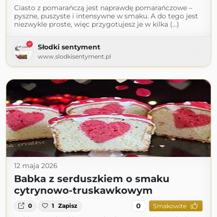
Ciasto z pomarańczą jest naprawdę pomarańczowe –
pyszne, puszyste i intensywne w smaku. A do tego jest
niezwykle proste, więc przygotujesz je w kilka (...)
Słodki sentyment
www.slodkisentyment.pl
12 maja 2026
Babka z serduszkiem o smaku
cytrynowo-truskawkowym
0
0
1
Zapisz
Smakowite