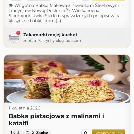
🍽 Wilgotna Babka Makowa z Powidłami Śliwkowymi –
Tradycja w Nowej Odsłonie 🏷 Wielkanocna
Siedmiodniówka Siedem sprawdzonych przepisów na
klasyczne babki, które (...)
Zakamarki mojej kuchni
znotatnikakrychy.blogspot.com
1 kwietnia 2026
Babka pistacjowa z malinami i
kataifi
0
5
2
Zapisz
Smakowite