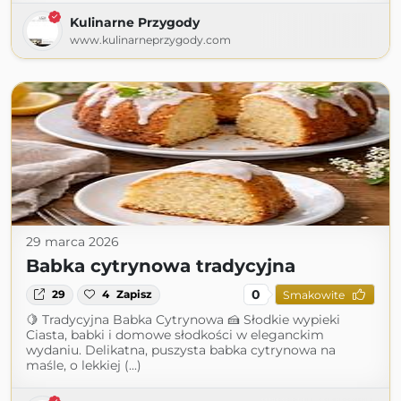
Kulinarne Przygody
www.kulinarneprzygody.com
29 marca 2026
Babka cytrynowa tradycyjna
0
29
4
Zapisz
Smakowite
🍋 Tradycyjna Babka Cytrynowa 🍰 Słodkie wypieki
Ciasta, babki i domowe słodkości w eleganckim
wydaniu. Delikatna, puszysta babka cytrynowa na
maśle, o lekkiej (...)