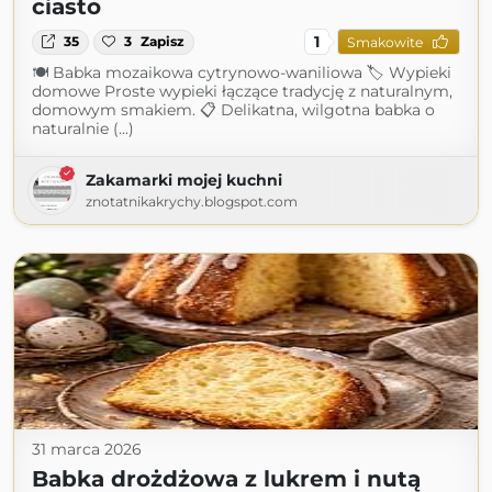
ciasto
1
35
3
Zapisz
Smakowite
🍽 Babka mozaikowa cytrynowo-waniliowa 🏷 Wypieki
domowe Proste wypieki łączące tradycję z naturalnym,
domowym smakiem. 📋 Delikatna, wilgotna babka o
naturalnie (...)
Zakamarki mojej kuchni
znotatnikakrychy.blogspot.com
31 marca 2026
Babka drożdżowa z lukrem i nutą