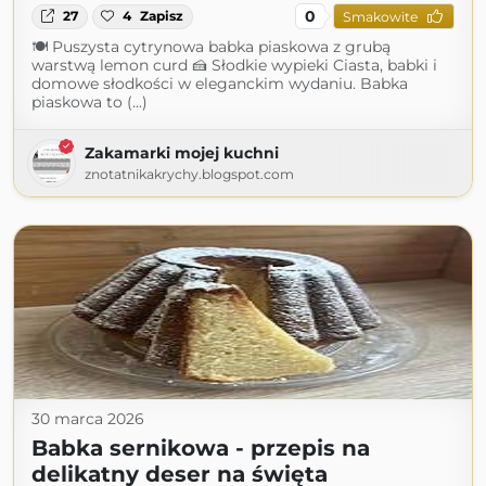
0
27
4
Zapisz
Smakowite
🍽 Puszysta cytrynowa babka piaskowa z grubą
warstwą lemon curd 🍰 Słodkie wypieki Ciasta, babki i
domowe słodkości w eleganckim wydaniu. Babka
piaskowa to (...)
Zakamarki mojej kuchni
znotatnikakrychy.blogspot.com
30 marca 2026
Babka sernikowa - przepis na
delikatny deser na święta