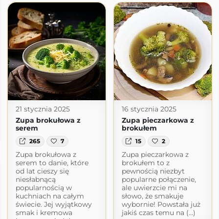
21 stycznia 2025
16 stycznia 2025
Zupa brokułowa z
Zupa pieczarkowa z
serem
brokułem
com
265
7
15
2
Zupa brokułowa z
Zupa pieczarkowa z
serem to danie, które
brokułem to z
od lat cieszy się
pewnością niezbyt
niesłabnącą
popularne połączenie,
popularnością w
ale uwierzcie mi na
kuchniach na całym
słowo, że smakuje
świecie. Jej wyjątkowy
wybornie! Powstała już
smak i kremowa
jakiś czas temu na (...)