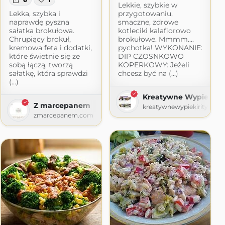
Lekkie, szybkie w
Lekka, szybka i
przygotowaniu,
naprawdę pyszna
smaczne, zdrowe
sałatka brokułowa.
kotleciki kalafiorowo
Chrupiący brokuł,
brokułowe. Mmmm....
kremowa feta i dodatki,
pychotka! WYKONANIE:
które świetnie się ze
DIP CZOSNKOWO
sobą łączą, tworzą
KOPERKOWY: Jeżeli
sałatkę, która sprawdzi
chcesz być na (...)
(...)
Kreatywne Wypieki Ri
Z marcepanem
kreatywnewypiekirity.blo
zmarcepanem.com