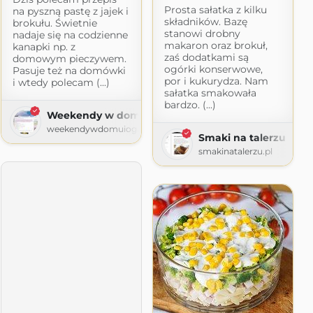
Prosta sałatka z kilku
na pyszną pastę z jajek i
składników. Bazę
brokułu. Świetnie
stanowi drobny
nadaje się na codzienne
makaron oraz brokuł,
kanapki np. z
zaś dodatkami są
domowym pieczywem.
ogórki konserwowe,
Pasuje też na domówki
por i kukurydza. Nam
i wtedy polecam (...)
sałatka smakowała
bardzo. (...)
Weekendy w domu i ogrodzie
weekendywdomuiogrodzie.blogspot.com
Smaki na talerzu
smakinatalerzu.pl