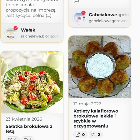
(...)
to doskonała
propozycja na imprezę.
Gabciakowe gotowan
Jest sycąca, pełna (...)
gabciakowegotowanie24.b
Wałek
rajchelewa.blogspot.com
12 maja 2026
Kotlety kalafiorowo
brokułowe lekkie i
23 kwietnia 2026
szybkie w
przygotowaniu
Sałatka brokułowa z
fetą
0
2
6
1