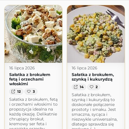
16 lipca 2026
16 lipca 2026
Sałatka z brokułem
Sałatka z brokułem,
fetą i orzechami
szynką i kukurydzą
włoskimi
14
2
12
3
Sałatka z brokułem,
Sałatka z brokułem, fetą
szynką i kukurydzą to
i orzechami włoskimi to
doskonałe połączenie
propozycja idealna na
prostoty i smaku. Jest
każdą okazję. Delikatnie
smaczna, sycąca i
chrupiący brokuł,
niezwykle uniwersalna,
kremowy ser feta i
dlatego sprawdza się
wyraziste orzechy