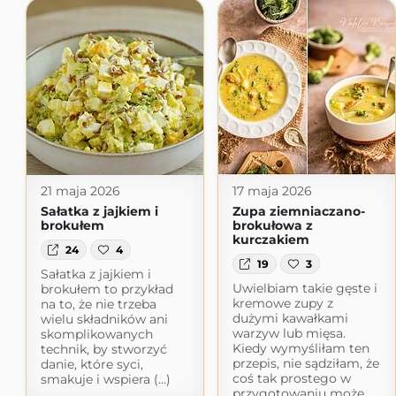
21 maja 2026
17 maja 2026
Sałatka z jajkiem i
Zupa ziemniaczano-
brokułem
brokułowa z
kurczakiem
24
4
19
3
Sałatka z jajkiem i
Uwielbiam takie gęste i
brokułem to przykład
kremowe zupy z
na to, że nie trzeba
dużymi kawałkami
wielu składników ani
warzyw lub mięsa.
skomplikowanych
Kiedy wymyśliłam ten
technik, by stworzyć
przepis, nie sądziłam, że
danie, które syci,
coś tak prostego w
smakuje i wspiera (...)
przygotowaniu może