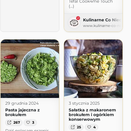
Tefal Cook4me Touch
(...)
Kulinarne Co Nieco
www.kulinarne-co-nieco.pl
3 stycznia 2025
29 grudnia 2024
Sałatka z makaronem
Pasta jajeczna z
brokułem i ogórkiem
brokułem
konserwowym
267
3
25
4
Dziś polecam przepis