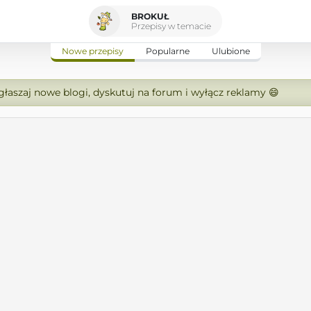
BROKUŁ
Przepisy w temacie
Nowe przepisy
Popularne
Ulubione
zgłaszaj nowe blogi, dyskutuj na forum i wyłącz reklamy 😄