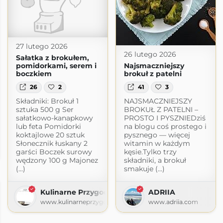
27 lutego 2026
26 lutego 2026
Sałatka z brokułem,
pomidorkami, serem i
Najsmaczniejszy
boczkiem
brokuł z patelni
26
2
41
3
Składniki: Brokuł 1
NAJSMACZNIEJSZY
sztuka 500 g Ser
BROKUŁ Z PATELNI –
sałatkowo-kanapkowy
PROSTO I PYSZNIEDziś
lub feta Pomidorki
na blogu coś prostego i
koktajlowe 20 sztuk
pysznego — więcej
wanie
Słonecznik łuskany 2
witamin w każdym
garści Boczek surowy
kęsie.Tylko trzy
24.blogspot.com
wędzony 100 g Majonez
składniki, a brokuł
(...)
smakuje (...)
Kulinarne Przygody
ADRIIA
www.kulinarneprzygody.com
www.adriia.com