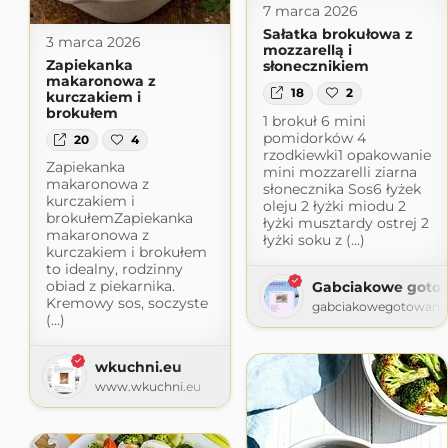
7 marca 2026
Sałatka brokułowa z
3 marca 2026
mozzarellą i
Zapiekanka
słonecznikiem
makaronowa z
18
2
kurczakiem i
brokułem
1 brokuł 6 mini
pomidorków 4
20
4
rzodkiewki1 opakowanie
Zapiekanka
mini mozzarelli ziarna
makaronowa z
słonecznika Sos6 łyżek
kurczakiem i
oleju 2 łyżki miodu 2
brokułemZapiekanka
łyżki musztardy ostrej 2
makaronowa z
łyżki soku z (...)
kurczakiem i brokułem
to idealny, rodzinny
obiad z piekarnika.
Gabciakowe goto
Kremowy sos, soczyste
gabciakowegotowanie
(...)
wkuchni.eu
www.wkuchni.eu