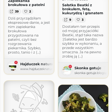
Zapiekanka
brokułowa z patelni
Sałatka Beatki z
brokułem, fetą,
39
2
kukurydzą i granatem
Dziś przyrządziłam
9
3
ekspresowe danie, a jest
Dostałam ten przepis
nim zapiekanka
od mojej przyjaciółki
brokułowa
Beatki, stąd taka nazwa
przygotowana na
:)Sałatka jest bardzo
patelni, czyli bez
szybka w wykonaniu, a
rozgrzewania
przede wszystkim
piekarnika. Szybko,
smaczna. Ja na pewno
prosto, tanio i z (...)
zrobię ją (...)
Hajduczek naturalnie
Skonka gotuje
www.hajduczeknaturalnie.pl
skonka-gotuje.blogspot