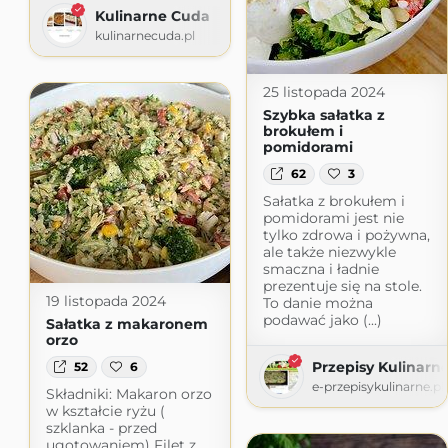
Kulinarne Cuda
kulinarnecuda.pl
25 listopada 2024
Szybka sałatka z
brokułem i
pomidorami
62
3
Sałatka z brokułem i
pomidorami jest nie
tylko zdrowa i pożywna,
ale także niezwykle
smaczna i ładnie
prezentuje się na stole.
19 listopada 2024
To danie można
podawać jako (...)
Sałatka z makaronem
orzo
Przepisy Kulinarn
52
6
e-przepisykulinarne.pl
Składniki: Makaron orzo
w kształcie ryżu (
szklanka - przed
ugotowaniem) Filet z