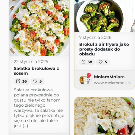
7 stycznia 2026
Brokuł z air fryera jako
prosty dodatek do
obiadu
22 stycznia 2025
38
5
Sałatka brokułowa z
sosem
MniamMniam
36
5
www.mniammniam.
Sałatka brokułowa
polana przypadnie do
gustu nie tylko fanom
tego zielonego
warzywa. Ta sałatka nie
tylko pięknie prezentuje
się na stole, ale także
jest (...)