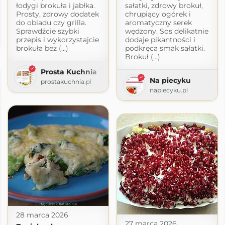
łodygi brokuła i jabłka.
sałatki, zdrowy brokuł,
Prosty, zdrowy dodatek
chrupiący ogórek i
do obiadu czy grilla.
aromatyczny serek
Sprawdźcie szybki
wędzony. Sos delikatnie
przepis i wykorzystajcie
dodaje pikantności i
brokuła bez (...)
podkręca smak sałatki.
Brokuł (...)
Prosta Kuchnia
Na piecyku
prostakuchnia.pl
napiecyku.pl
28 marca 2026
27 marca 2026