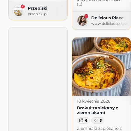
(...)
Przepiski
przepiski.pl
Delicious Place
www.deliciousplace.pl
10 kwietnia 2026
Brokuł zapiekany z
ziemniakami
6
3
Ziemniaki zapiekane z