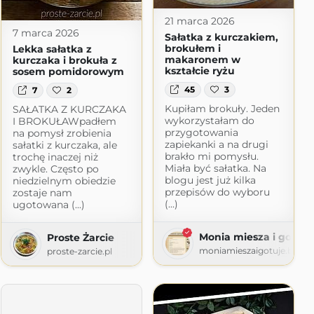
21 marca 2026
7 marca 2026
Sałatka z kurczakiem,
brokułem i
Lekka sałatka z
makaronem w
kurczaka i brokuła z
kształcie ryżu
sosem pomidorowym
45
3
7
2
Kupiłam brokuły. Jeden
SAŁATKA Z KURCZAKA
wykorzystałam do
I BROKUŁAWpadłem
przygotowania
na pomysł zrobienia
zapiekanki a na drugi
sałatki z kurczaka, ale
brakło mi pomysłu.
trochę inaczej niż
Miała być sałatka. Na
zwykle. Często po
blogu jest już kilka
niedzielnym obiedzie
przepisów do wyboru
zostaje nam
(...)
ugotowana (...)
.com
Monia miesza i gotuje
Proste Żarcie
moniamieszaigotuje.blogs
proste-zarcie.pl