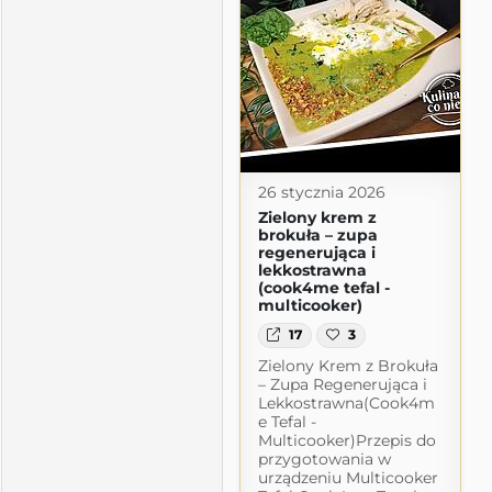
26 stycznia 2026
Zielony krem z
brokuła – zupa
regenerująca i
lekkostrawna
(cook4me tefal -
multicooker)
17
3
Zielony Krem z Brokuła
– Zupa Regenerująca i
Lekkostrawna(Cook4m
e Tefal -
Multicooker)Przepis do
przygotowania w
urządzeniu Multicooker