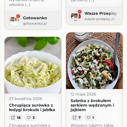
zarówno (...)
włoskie (...)
Wasze Przepisy
Gotowanko
wasze-przepisy.pl
gotowanko.pl
12 maja 2026
27 kwietnia 2026
Sałatka z brokułem
Chrupiąca surówka z
serkiem wędzonym i
łodygi brokuła i jabłka
jajkiem
16
3
7
1
Chrupiąca surówka z
Wszyscy lubimy takie