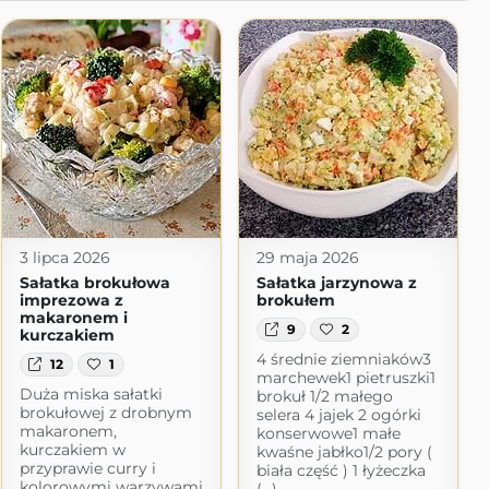
3 lipca 2026
29 maja 2026
Sałatka brokułowa
Sałatka jarzynowa z
imprezowa z
brokułem
makaronem i
9
2
kurczakiem
4 średnie ziemniaków3
12
1
marchewek1 pietruszki1
Duża miska sałatki
brokuł 1/2 małego
brokułowej z drobnym
selera 4 jajek 2 ogórki
makaronem,
konserwowe1 małe
kurczakiem w
kwaśne jabłko1/2 pory (
przyprawie curry i
biała część ) 1 łyżeczka
kolorowymi warzywami