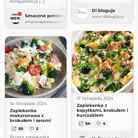
konsystencja (...)
Di bloguje
Smaczne potrawy
www.dibloguje.pl
smacznepotrawy.com
17 listopada 2024
14 listopada 2024
Zapiekanka z
kopytkami, brokułem i
Zapiekanka
e
kurczakiem
makaronowa z
brokułem i serami
54
4
50
2
Prosta zapiekanka