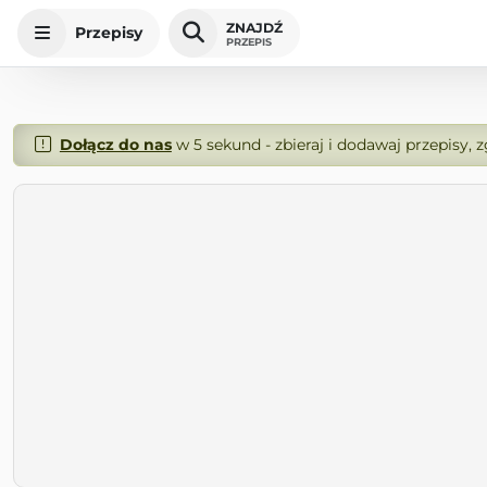
ZNAJDŹ
Przepisy
PRZEPIS
Dołącz do nas
w 5 sekund - zbieraj i dodawaj przepisy, 