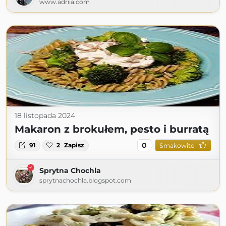
www.adriia.com
18 listopada 2024
Makaron z brokułem, pesto i burratą
0
91
2
Zapisz
Smakowite
Sprytna Chochla
sprytnachochla.blogspot.com