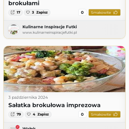
brokułami
0
17
3
Zapisz
Smakowite
Kulinarne Inspiracje Futki
www.kulinarneinspiracjefutki.pl
3 października 2024
Sałatka brokułowa imprezowa
0
79
4
Zapisz
Smakowite
Wałek