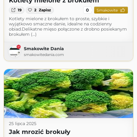
Kotlety mielone z brokułem
0
19
2
Zapisz
Smakowite
Kotlety mielone z brokułem to proste, szybkie i
wyjątkowo smaczne danie, idealne na codzienny
obiad.Delikatne mięso połączone z drobno posiekanym
brokułem (...)
Smakowite Dania
smakowitedania.com
25 lipca 2025
Jak mrozić brokuły