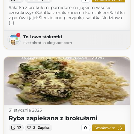
Sałatka z brokułem, pomidorem i jajkiem w sosie
czosnkowymSałatka z makaronem i kurczakiemSałatka
z porów i jajekŚledzie pod pierzynką, sałatka śledziowa
(...)
To i owo stokrotki
elastokrotka.blogspot.com
31 stycznia 2025
Ryba zapiekana z brokułami
0
17
2
Zapisz
Smakowite