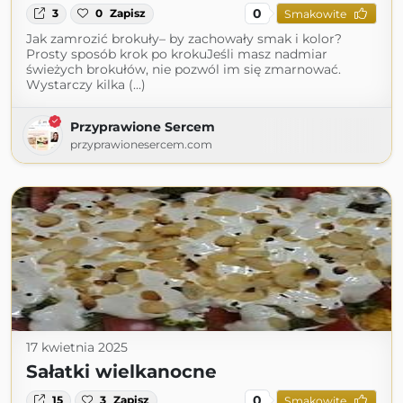
0
3
0
Zapisz
Smakowite
Jak zamrozić brokuły– by zachowały smak i kolor?
Prosty sposób krok po krokuJeśli masz nadmiar
świeżych brokułów, nie pozwól im się zmarnować.
Wystarczy kilka (...)
Przyprawione Sercem
przyprawionesercem.com
17 kwietnia 2025
Sałatki wielkanocne
0
15
3
Zapisz
Smakowite