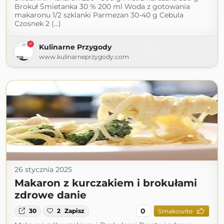
Brokuł Śmietanka 30 % 200 ml Woda z gotowania
makaronu 1/2 szklanki Parmezan 30-40 g Cebula
Czosnek 2 (...)
Kulinarne Przygody
www.kulinarneprzygody.com
26 stycznia 2025
Makaron z kurczakiem i brokułami
zdrowe danie
0
30
2
Zapisz
Smakowite