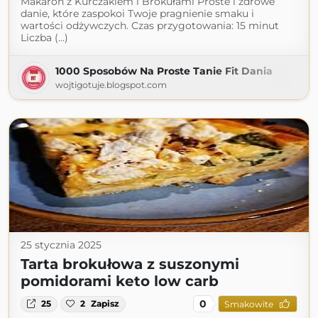
Makaron z Kurczakiem i Brokułami Proste i zdrowe
danie, które zaspokoi Twoje pragnienie smaku i
wartości odżywczych. Czas przygotowania: 15 minut
Liczba (...)
1000 Sposobów Na Proste Tanie Fit Dania
wojtigotuje.blogspot.com
25 stycznia 2025
Tarta brokułowa z suszonymi
pomidorami keto low carb
0
25
2
Zapisz
Smakowite