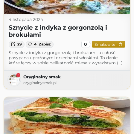
4 listopada 2024
Sznycle z indyka z gorgonzolą i
brokułami
0
29
4
Zapisz
Smakowite
Sznycle z indyka z gorgonzolą i brokułami, a całość
posypana uprażonymi orzechami włoskimi. To danie,
które łączy w sobie delikatność mięsa z wyrazistym (...)
Oryginalny smak
oryginalnysmak.pl