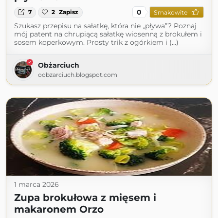
0
7
2
Zapisz
Smakowite
Szukasz przepisu na sałatkę, która nie „pływa”? Poznaj
mój patent na chrupiącą sałatkę wiosenną z brokułem i
sosem koperkowym. Prosty trik z ogórkiem i (...)
Obżarciuch
oobzarciuch.blogspot.com
1 marca 2026
Zupa brokułowa z mięsem i
makaronem Orzo