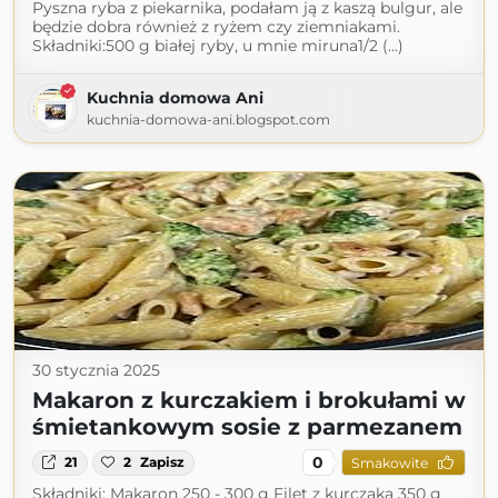
Pyszna ryba z piekarnika, podałam ją z kaszą bulgur, ale
będzie dobra również z ryżem czy ziemniakami.
Składniki:500 g białej ryby, u mnie miruna1/2 (...)
Kuchnia domowa Ani
kuchnia-domowa-ani.blogspot.com
30 stycznia 2025
Makaron z kurczakiem i brokułami w
śmietankowym sosie z parmezanem
0
21
2
Zapisz
Smakowite
Składniki: Makaron 250 - 300 g Filet z kurczaka 350 g