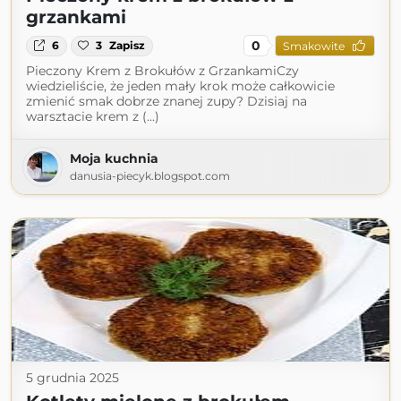
grzankami
0
6
3
Zapisz
Smakowite
Pieczony Krem z Brokułów z GrzankamiCzy
wiedzieliście, że jeden mały krok może całkowicie
zmienić smak dobrze znanej zupy? Dzisiaj na
warsztacie krem z (...)
Moja kuchnia
danusia-piecyk.blogspot.com
5 grudnia 2025