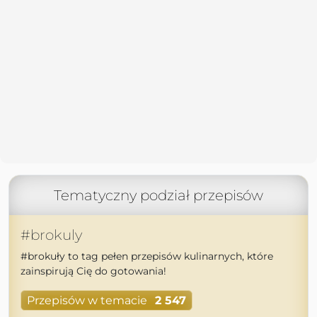
Tematyczny podział przepisów
#brokuly
#brokuły to tag pełen przepisów kulinarnych, które
zainspirują Cię do gotowania!
Przepisów w temacie
2 547