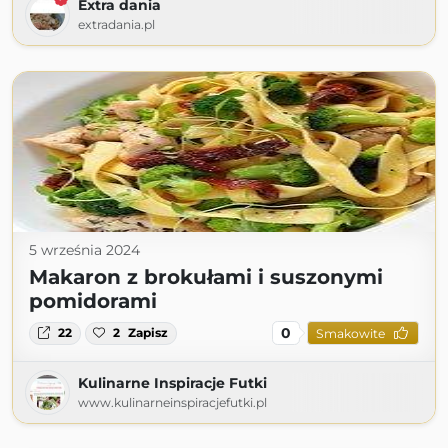
Extra dania
extradania.pl
5 września 2024
Makaron z brokułami i suszonymi
pomidorami
0
22
2
Zapisz
Smakowite
Kulinarne Inspiracje Futki
www.kulinarneinspiracjefutki.pl