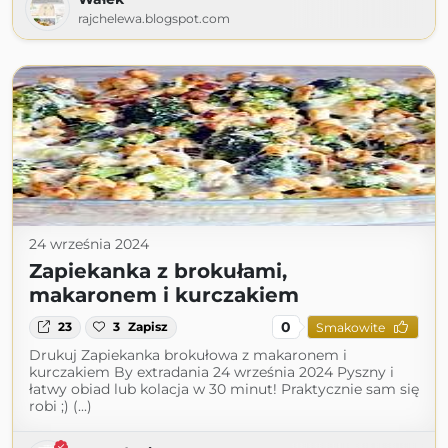
rajchelewa.blogspot.com
24 września 2024
Zapiekanka z brokułami,
makaronem i kurczakiem
0
23
3
Zapisz
Smakowite
Drukuj Zapiekanka brokułowa z makaronem i
kurczakiem By extradania 24 września 2024 Pyszny i
łatwy obiad lub kolacja w 30 minut! Praktycznie sam się
robi ;) (...)