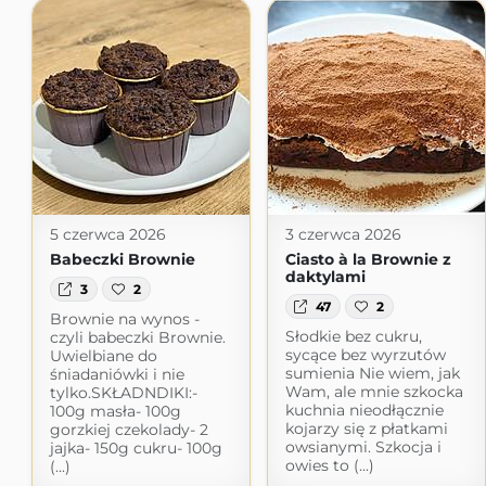
5 czerwca 2026
3 czerwca 2026
Babeczki Brownie
Ciasto à la Brownie z
daktylami
3
2
47
2
Brownie na wynos -
Słodkie bez cukru,
czyli babeczki Brownie.
sycące bez wyrzutów
Uwielbiane do
sumienia Nie wiem, jak
śniadaniówki i nie
Wam, ale mnie szkocka
tylko.SKŁADNDIKI:-
kuchnia nieodłącznie
100g masła- 100g
kojarzy się z płatkami
gorzkiej czekolady- 2
owsianymi. Szkocja i
jajka- 150g cukru- 100g
owies to (...)
(...)