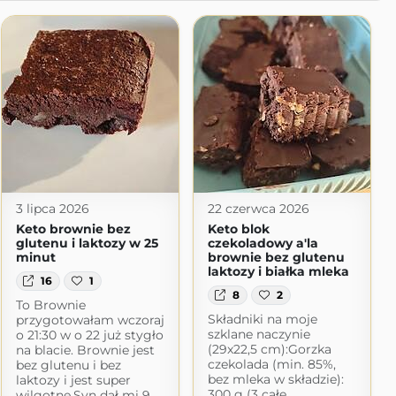
3 lipca 2026
22 czerwca 2026
Keto brownie bez
Keto blok
glutenu i laktozy w 25
czekoladowy a'la
minut
brownie bez glutenu
laktozy i białka mleka
16
1
8
2
To Brownie
Składniki na moje
przygotowałam wczoraj
szklane naczynie
o 21:30 w o 22 już stygło
(29x22,5 cm):Gorzka
na blacie. Brownie jest
czekolada (min. 85%,
bez glutenu i bez
bez mleka w składzie):
laktozy i jest super
300 g (3 całe
wilgotne.Syn dał mi 9