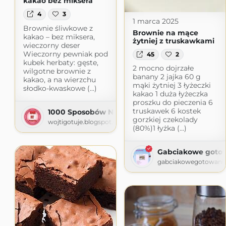
kakao bez miksera
4
3
1 marca 2025
Brownie śliwkowe z
Brownie na mące
kakao – bez miksera,
żytniej z truskawkami
wieczorny deser
Wieczorny pewniak pod
45
2
kubek herbaty: gęste,
2 mocno dojrzałe
wilgotne brownie z
banany 2 jajka 60 g
kakao, a na wierzchu
mąki żytniej 3 łyżeczki
słodko-kwaskowe (...)
kakao 1 duża łyżeczka
proszku do pieczenia 6
truskawek 6 kostek
1000 Sposobów Na Proste Tanie Fit Dania
gorzkiej czekolady
wojtigotuje.blogspot.com
(80%)1 łyżka (...)
Gabciakowe goto
gabciakowegotowanie