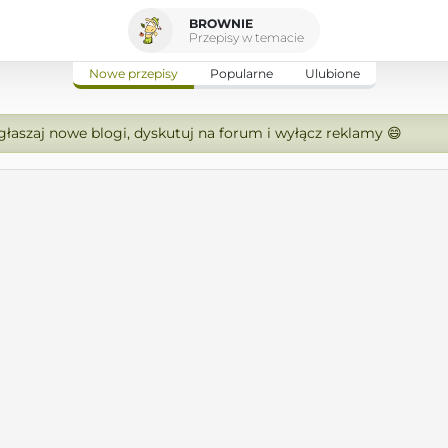
BROWNIE
Przepisy w temacie
Nowe przepisy
Popularne
Ulubione
zgłaszaj nowe blogi, dyskutuj na forum i wyłącz reklamy 😄