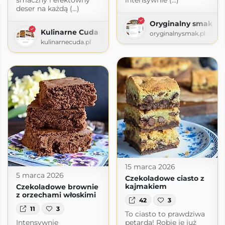
smaczny i efektowny
intensywnie (...)
deser na każdą (...)
Oryginalny smak
Kulinarne Cuda
oryginalnysmak.pl
kulinarnecuda.pl
15 marca 2026
5 marca 2026
Czekoladowe ciasto z
kajmakiem
Czekoladowe brownie
z orzechami włoskimi
42
3
11
3
To ciasto to prawdziwa
Intensywnie
petarda! Robię je już