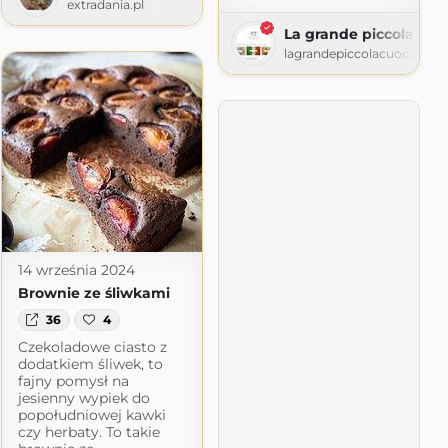
extradania.pl
e
La grande piccola cuo
me.blog
lagrandepiccolacuoca.com
14 września 2024
Brownie ze śliwkami
36
4
Czekoladowe ciasto z
dodatkiem śliwek, to
fajny pomysł na
jesienny wypiek do
popołudniowej kawki
czy herbaty. To takie