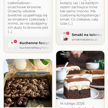
czekoladowo –
kolejny raz i za każdym
ki
orzechowe brownie.
razem zachwyca mnie
Orzechy włoskie
tak samo mocno. Ma
ot.com
świetnie uzupełniają się
cudowną konsystencję i
ze smakiem czekolady i
smak. Co ciekawe, cały
mimo, że nie dodajemy
czas (...)
ich dużo to brownie jest
(...)
Smaki na talerzu
smakinatalerzu.pl
Kuchenne fascynacje
kuchennefascynacje.home.blog
14 lutego 2026