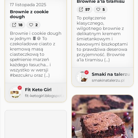
Brownie a’la tiramisu
17 listopada 2025
57
5
Brownie z cookie
dough
To połączenie
klasycznego,
18
2
wilgotnego brownie z
Brownie i cookie dough
delikatnym kremem
w jednym 🍫🍪 To
śmietankowym i
czekoladowe ciasto z
kawowymi biszkoptami
kremową masą
to prawdziwa deserowa
ciasteczkową to
przyjemność. Brownie
spełnienie marzeń
a’la tiramisu (...)
każdego łasucha… i
wszystko w wersji
Smaki na talerzu
#bezcukru oraz (...)
smakinatalerzu.pl
Fit Keto Girl
fit-ketogirl.blogspot.com