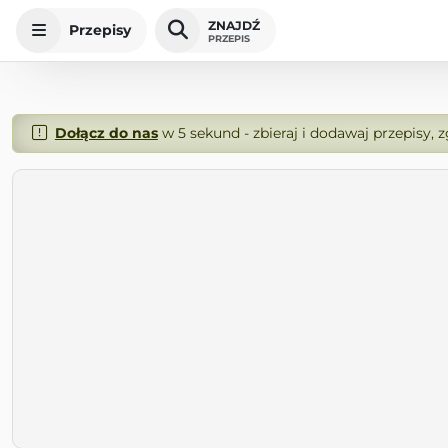
ZNAJDŹ
Przepisy
PRZEPIS
Dołącz do nas
w 5 sekund - zbieraj i dodawaj przepisy, 