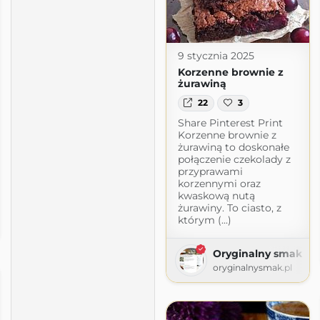
9 stycznia 2025
Korzenne brownie z
żurawiną
22
3
Share Pinterest Print
Korzenne brownie z
żurawiną to doskonałe
połączenie czekolady z
przyprawami
korzennymi oraz
kwaskową nutą
żurawiny. To ciasto, z
wanie
którym (...)
24.blogspot.com
Oryginalny smak
oryginalnysmak.pl