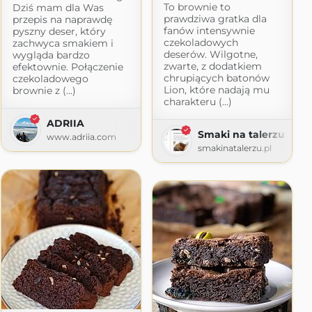
To brownie to
Dziś mam dla Was
prawdziwa gratka dla
przepis na naprawdę
fanów intensywnie
pyszny deser, który
czekoladowych
zachwyca smakiem i
deserów. Wilgotne,
wygląda bardzo
zwarte, z dodatkiem
efektownie. Połączenie
chrupiących batonów
czekoladowego
Lion, które nadają mu
brownie z (...)
charakteru (...)
ADRIIA
Smaki na talerzu
www.adriia.com
smakinatalerzu.pl