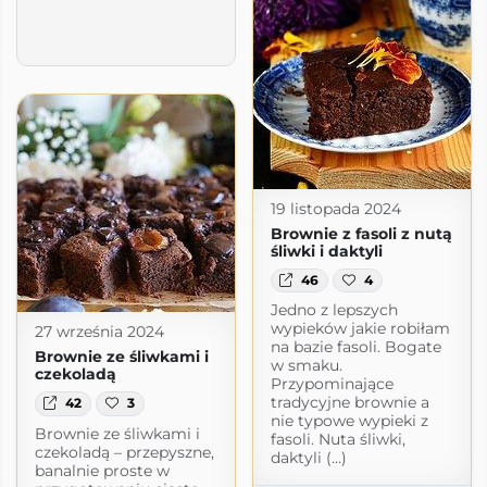
19 listopada 2024
Brownie z fasoli z nutą
śliwki i daktyli
46
4
Jedno z lepszych
wypieków jakie robiłam
27 września 2024
na bazie fasoli. Bogate
Brownie ze śliwkami i
w smaku.
czekoladą
Przypominające
tradycyjne brownie a
42
3
nie typowe wypieki z
Brownie ze śliwkami i
fasoli. Nuta śliwki,
czekoladą – przepyszne,
daktyli (...)
banalnie proste w
com