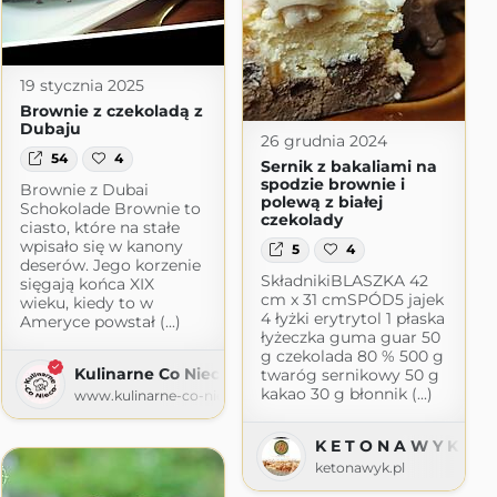
19 stycznia 2025
Brownie z czekoladą z
Dubaju
26 grudnia 2024
54
4
Sernik z bakaliami na
spodzie brownie i
Brownie z Dubai
polewą z białej
Schokolade Brownie to
czekolady
ciasto, które na stałe
wpisało się w kanony
5
4
deserów. Jego korzenie
SkładnikiBLASZKA 42
sięgają końca XIX
cm x 31 cmSPÓD5 jajek
wieku, kiedy to w
4 łyżki erytrytol 1 płaska
Ameryce powstał (...)
łyżeczka guma guar 50
g czekolada 80 % 500 g
Kulinarne Co Nieco
twaróg sernikowy 50 g
kakao 30 g błonnik (...)
www.kulinarne-co-nieco.pl
K E T O N A W Y K
ketonawyk.pl