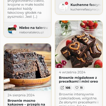
przygotowaniu ciasto,
krojone w małe kostki
Kuchenne fascynacj
zaspokoi każdy
kuchennefascynacje.ho
łakociowy głodek na
pyszności. Jest (...)
Niebo na talerzu
niebonatalerzu.pl
4 września 2024
Brownie migdałowe z
precelkami i mini oreo
105
11
Brownie intensywnie
24 sierpnia 2024
czekoladowe, wilgotne.
Brownie mocno
Ze słonymi precelkami i
kakaowe – przepis na