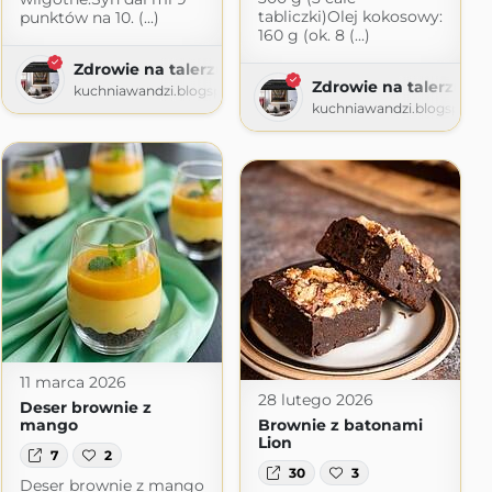
tabliczki)Olej kokosowy:
punktów na 10. (...)
160 g (ok. 8 (...)
Zdrowie na talerzu oraz w glowie - blog dla osob s
Zdrowie na talerzu or
kuchniawandzi.blogspot.com
kuchniawandzi.blogspot.
11 marca 2026
28 lutego 2026
Deser brownie z
mango
Brownie z batonami
Lion
7
2
30
3
Deser brownie z mango