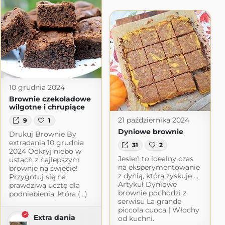
10 grudnia 2024
Brownie czekoladowe
wilgotne i chrupiące
21 października 2024
9
1
Dyniowe brownie
Drukuj Brownie By
extradania 10 grudnia
31
2
2024 Odkryj niebo w
Jesień to idealny czas
ustach z najlepszym
na eksperymentowanie
brownie na świecie!
z dynią, która zyskuje …
Przygotuj się na
Artykuł Dyniowe
prawdziwą ucztę dla
brownie pochodzi z
podniebienia, która (...)
serwisu La grande
piccola cuoca | Włochy
Extra dania
od kuchni.