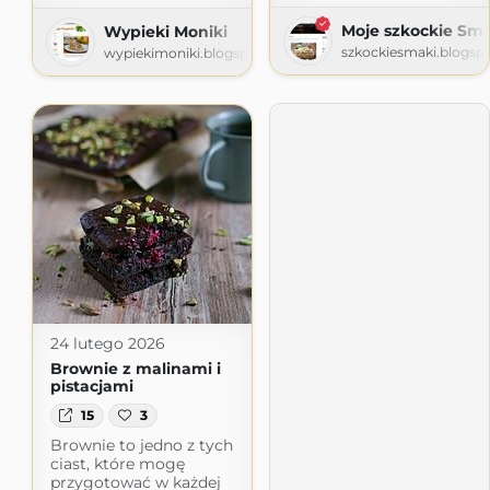
Moje szkockie Sma
Wypieki Moniki
szkockiesmaki.blogsp
wypiekimoniki.blogspot.com
24 lutego 2026
Brownie z malinami i
pistacjami
15
3
Brownie to jedno z tych
ciast, które mogę
przygotować w każdej