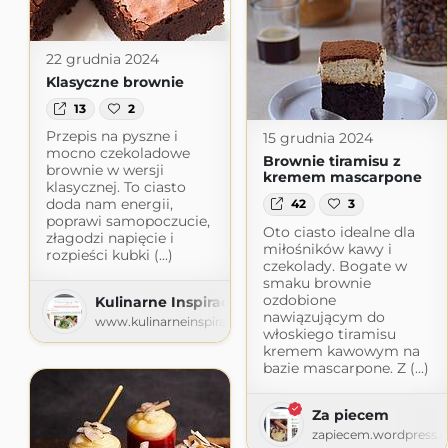
22 grudnia 2024
Klasyczne brownie
13
2
Przepis na pyszne i
15 grudnia 2024
mocno czekoladowe
Brownie tiramisu z
brownie w wersji
kremem mascarpone
klasycznej. To ciasto
doda nam energii,
42
3
poprawi samopoczucie,
Oto ciasto idealne dla
złagodzi napięcie i
miłośników kawy i
rozpieści kubki (...)
czekolady. Bogate w
smaku brownie
ozdobione
Kulinarne Inspiracje Futki
nawiązującym do
www.kulinarneinspiracjefutki.pl
włoskiego tiramisu
kremem kawowym na
bazie mascarpone. Z (...)
Za piecem
zapiecem.wordpress.