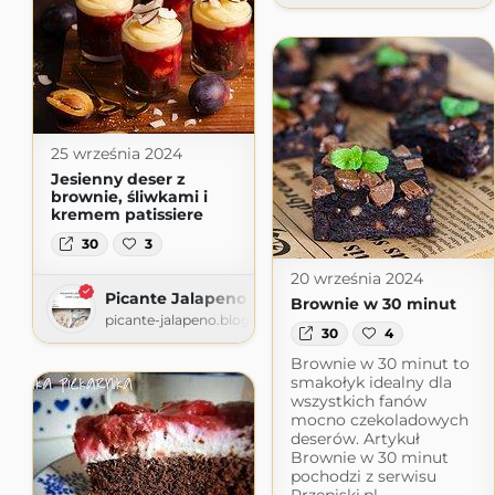
25 września 2024
Jesienny deser z
brownie, śliwkami i
kremem patissiere
30
3
20 września 2024
Picante Jalapeno
Brownie w 30 minut
picante-jalapeno.blogspot.com
30
4
Brownie w 30 minut to
smakołyk idealny dla
wszystkich fanów
mocno czekoladowych
deserów. Artykuł
Brownie w 30 minut
pochodzi z serwisu
Przepiski.pl.