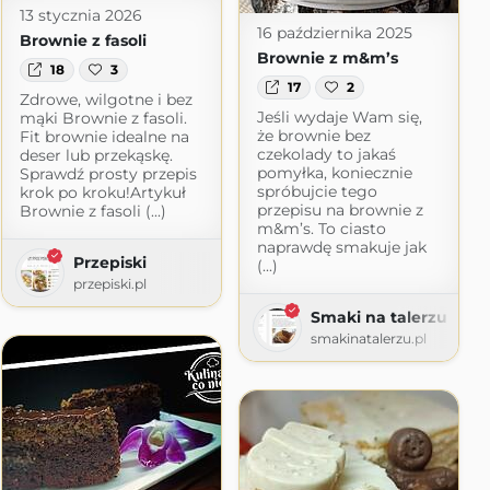
13 stycznia 2026
16 października 2025
Brownie z fasoli
Brownie z m&m’s
18
3
17
2
Zdrowe, wilgotne i bez
Jeśli wydaje Wam się,
mąki Brownie z fasoli.
że brownie bez
Fit brownie idealne na
czekolady to jakaś
deser lub przekąskę.
pomyłka, koniecznie
Sprawdź prosty przepis
spróbujcie tego
krok po kroku!Artykuł
przepisu na brownie z
Brownie z fasoli (...)
m&m’s. To ciasto
naprawdę smakuje jak
Przepiski
(...)
przepiski.pl
Smaki na talerzu
smakinatalerzu.pl