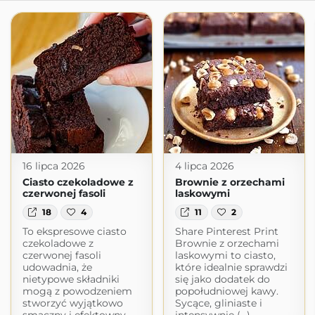
16 lipca 2026
4 lipca 2026
Ciasto czekoladowe z
Brownie z orzechami
czerwonej fasoli
laskowymi
18
4
11
2
To ekspresowe ciasto
Share Pinterest Print
czekoladowe z
Brownie z orzechami
czerwonej fasoli
laskowymi to ciasto,
udowadnia, że
które idealnie sprawdzi
nietypowe składniki
się jako dodatek do
mogą z powodzeniem
popołudniowej kawy.
stworzyć wyjątkowo
Sycące, gliniaste i