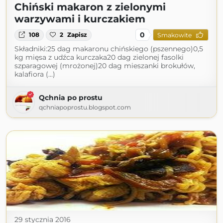
Chiński makaron z zielonymi
warzywami i kurczakiem
0
108
2
Zapisz
Smakowite
Składniki:25 dag makaronu chińskiego (pszennego)0,5
kg mięsa z udźca kurczaka20 dag zielonej fasolki
szparagowej (mrożonej)20 dag mieszanki brokułów,
kalafiora (...)
Qchnia po prostu
qchniapoprostu.blogspot.com
29 stycznia 2016