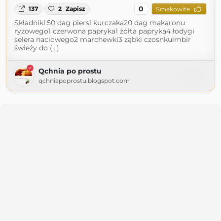
0
137
2
Zapisz
Smakowite
Składniki:50 dag piersi kurczaka20 dag makaronu
ryżowego1 czerwona papryka1 żółta papryka4 łodygi
selera naciowego2 marchewki3 ząbki czosnkuimbir
świeży do (...)
Qchnia po prostu
qchniapoprostu.blogspot.com