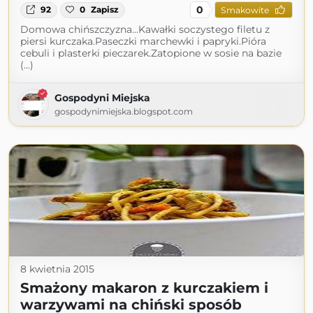
0
92
0
Zapisz
Smakowite
Domowa chińszczyzna...Kawałki soczystego filetu z
piersi kurczaka.Paseczki marchewki i papryki.Pióra
cebuli i plasterki pieczarek.Zatopione w sosie na bazie
(...)
Gospodyni Miejska
gospodynimiejska.blogspot.com
8 kwietnia 2015
Smażony makaron z kurczakiem i
warzywami na chiński sposób