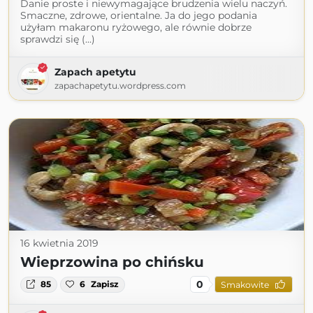
Danie proste i niewymagające brudzenia wielu naczyń.
Smaczne, zdrowe, orientalne. Ja do jego podania
użyłam makaronu ryżowego, ale równie dobrze
sprawdzi się (...)
Zapach apetytu
zapachapetytu.wordpress.com
16 kwietnia 2019
Wieprzowina po chińsku
0
85
6
Zapisz
Smakowite