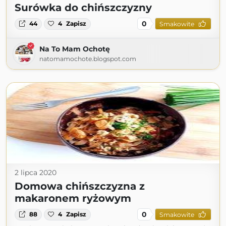
Surówka do chińszczyzny
0
44
4
Zapisz
Smakowite
Na To Mam Ochotę
natomamochote.blogspot.com
2 lipca 2020
Domowa chińszczyzna z
makaronem ryżowym
0
88
4
Zapisz
Smakowite