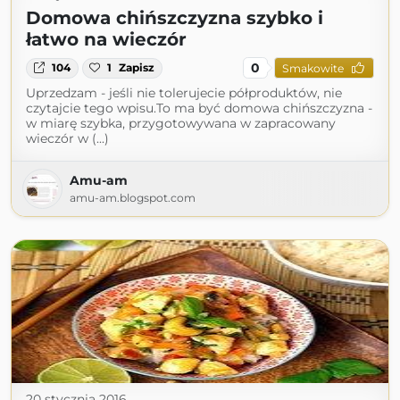
Domowa chińszczyzna szybko i
łatwo na wieczór
0
104
1
Zapisz
Smakowite
Uprzedzam - jeśli nie tolerujecie półproduktów, nie
czytajcie tego wpisu.To ma być domowa chińszczyzna -
w miarę szybka, przygotowywana w zapracowany
wieczór w (...)
Amu-am
amu-am.blogspot.com
20 stycznia 2016