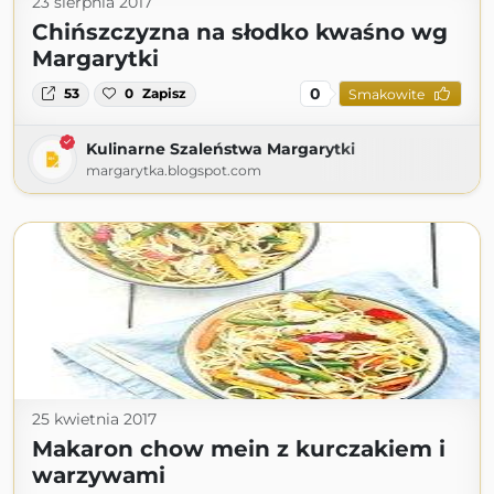
23 sierpnia 2017
Chińszczyzna na słodko kwaśno wg
Margarytki
0
53
0
Zapisz
Smakowite
Kulinarne Szaleństwa Margarytki
margarytka.blogspot.com
25 kwietnia 2017
Makaron chow mein z kurczakiem i
warzywami