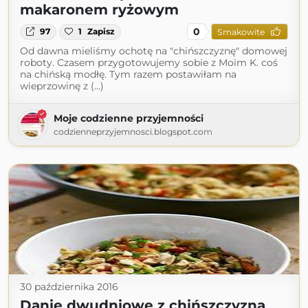
makaronem ryżowym
0
97
1
Zapisz
Smakowite
Od dawna mieliśmy ochotę na "chińszczyznę" domowej
roboty. Czasem przygotowujemy sobie z Moim K. coś
na chińską modłę. Tym razem postawiłam na
wieprzowinę z (...)
Moje codzienne przyjemności
codzienneprzyjemnosci.blogspot.com
30 października 2016
Danie dwudniowe z chińszczyzną