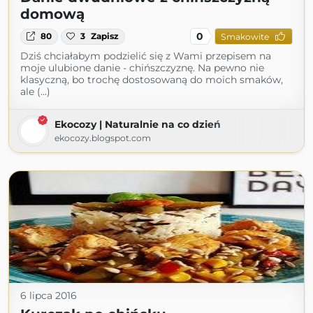
domową
0
80
3
Zapisz
Smakowite
Dziś chciałabym podzielić się z Wami przepisem na
moje ulubione danie - chińszczyznę. Na pewno nie
klasyczną, bo trochę dostosowaną do moich smaków,
ale (...)
Ekocozy | Naturalnie na co dzień
ekocozy.blogspot.com
6 lipca 2016