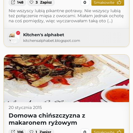
0
148
3
Zapisz
Smakowite
Nie wszyscy lubią pikantne potrawy. Nie wszyscy lubią
też połączenie mięsa z owocami. Miałam jednak ochotę
na coś pomiędzy, więc wyczarowałam taką oto (...)
Kitchen's alphabet
kitchensalphabet.blogspot.com
20 stycznia 2015
Domowa chińszczyzna z
makaronem ryżowym
0
106
1
Zapisz
Smakowite