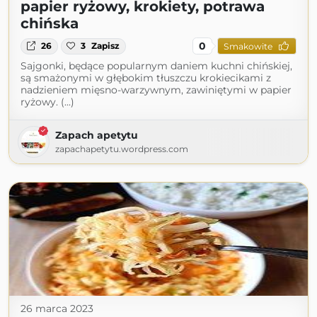
papier ryżowy, krokiety, potrawa
chińska
0
26
3
Zapisz
Smakowite
Sajgonki, będące popularnym daniem kuchni chińskiej,
są smażonymi w głębokim tłuszczu krokiecikami z
nadzieniem mięsno-warzywnym, zawiniętymi w papier
ryżowy. (...)
Zapach apetytu
zapachapetytu.wordpress.com
26 marca 2023