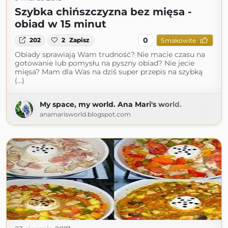
Szybka chińszczyzna bez mięsa -
obiad w 15 minut
0
202
2
Zapisz
Smakowite
Obiady sprawiają Wam trudność? Nie macie czasu na
gotowanie lub pomysłu na pyszny obiad? Nie jecie
mięsa? Mam dla Was na dziś super przepis na szybką
(...)
My space, my world. Ana Mari's world.
anamarisworld.blogspot.com