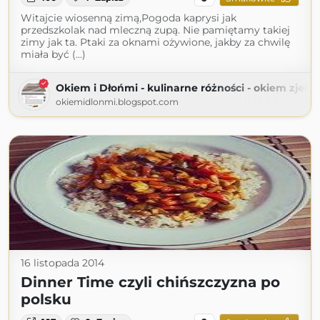
Witajcie wiosenną zimą,Pogoda kaprysi jak
przedszkolak nad mleczną zupą. Nie pamiętamy takiej
zimy jak ta. Ptaki za oknami ożywione, jakby za chwilę
miała być (...)
Okiem i Dłońmi - kulinarne różności - okiem zjed
okiemidlonmi.blogspot.com
16 listopada 2014
Dinner Time czyli chińszczyzna po
polsku