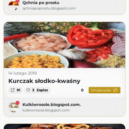
Qchnia po prostu
qchniapoprostu.blogspot.com
14 lutego 2019
Kurczak słodko-kwaśny
0
91
3
Zapisz
Smakowite
Kulkiwrosole.blogspot.com.
kulkiwrosole.blogspot.com