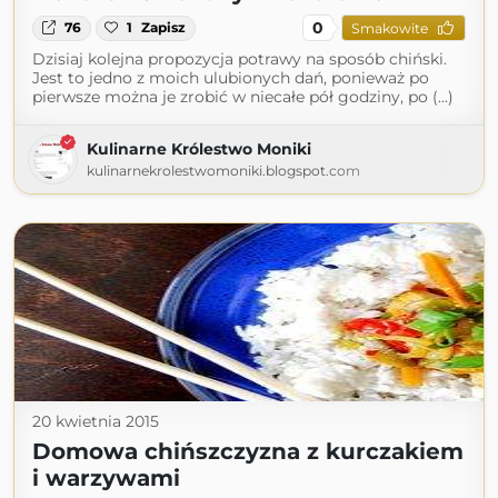
0
76
1
Zapisz
Smakowite
Dzisiaj kolejna propozycja potrawy na sposób chiński.
Jest to jedno z moich ulubionych dań, ponieważ po
pierwsze można je zrobić w niecałe pół godziny, po (...)
Kulinarne Królestwo Moniki
kulinarnekrolestwomoniki.blogspot.com
20 kwietnia 2015
Domowa chińszczyzna z kurczakiem
i warzywami