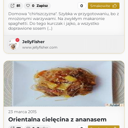
0
81
0
Zapisz
Smakowite
Domowa "chińszczyzna". Szybka w przygotowaniu, bo z
mrożonymi warzywami. Na zwykłym makaronie
spaghetti. Do tego kurczak i jajko, a wszystko
doprawione sosem (...)
JellyFisher
www.jellyfisher.com
23 marca 2015
Orientalna cielęcina z ananasem