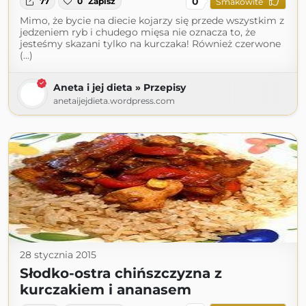
0
77
0
Zapisz
Smakowite
Mimo, że bycie na diecie kojarzy się przede wszystkim z
jedzeniem ryb i chudego mięsa nie oznacza to, że
jesteśmy skazani tylko na kurczaka! Również czerwone
(...)
Aneta i jej dieta » Przepisy
anetaijejdieta.wordpress.com
28 stycznia 2015
Słodko-ostra chińszczyzna z
kurczakiem i ananasem