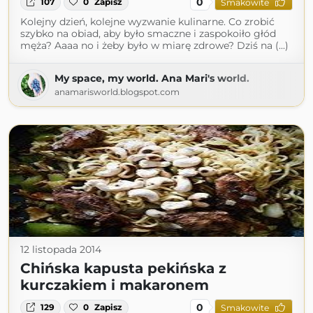
0
107
0
Zapisz
Smakowite
Kolejny dzień, kolejne wyzwanie kulinarne. Co zrobić
szybko na obiad, aby było smaczne i zaspokoiło głód
męża? Aaaa no i żeby było w miarę zdrowe? Dziś na (...)
My space, my world. Ana Mari's world.
anamarisworld.blogspot.com
12 listopada 2014
Chińska kapusta pekińska z
kurczakiem i makaronem
0
129
0
Zapisz
Smakowite