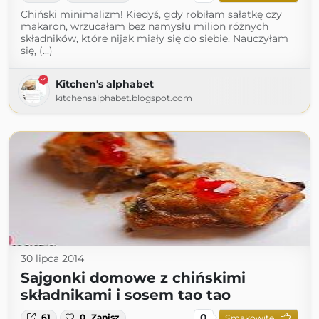
Chiński minimalizm! Kiedyś, gdy robiłam sałatkę czy
makaron, wrzucałam bez namysłu milion różnych
składników, które nijak miały się do siebie. Nauczyłam
się, (...)
Kitchen's alphabet
kitchensalphabet.blogspot.com
30 lipca 2014
Sajgonki domowe z chińskimi
składnikami i sosem tao tao
0
61
0
Zapisz
Smakowite