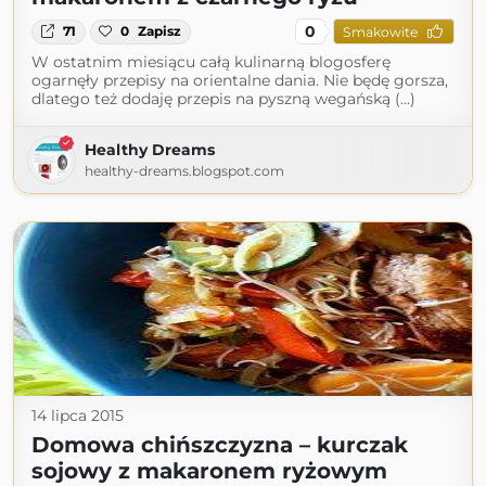
0
71
0
Zapisz
Smakowite
W ostatnim miesiącu całą kulinarną blogosferę
ogarnęły przepisy na orientalne dania. Nie będę gorsza,
dlatego też dodaję przepis na pyszną wegańską (...)
Healthy Dreams
healthy-dreams.blogspot.com
14 lipca 2015
Domowa chińszczyzna – kurczak
sojowy z makaronem ryżowym