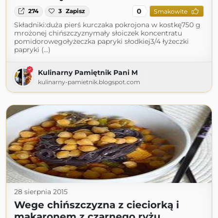
0
274
3
Zapisz
Smakowite
Składniki:duża pierś kurczaka pokrojona w kostkę750 g
mrożonej chińszczyznymały słoiczek koncentratu
pomidorowegołyżeczka papryki słodkiej3/4 łyżeczki
papryki (...)
Kulinarny Pamiętnik Pani M
kulinarny-pamietnik.blogspot.com
28 sierpnia 2015
Wege chińszczyzna z cieciorką i
makaronem z czarnego ryżu