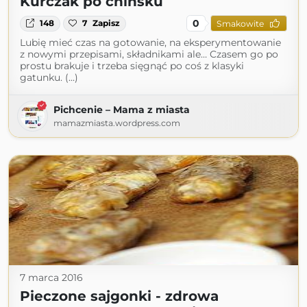
Kurczak po chińsku
0
148
7
Zapisz
Smakowite
Lubię mieć czas na gotowanie, na eksperymentowanie
z nowymi przepisami, składnikami ale… Czasem go po
prostu brakuje i trzeba sięgnąć po coś z klasyki
gatunku. (...)
Pichcenie – Mama z miasta
mamazmiasta.wordpress.com
7 marca 2016
Pieczone sajgonki - zdrowa