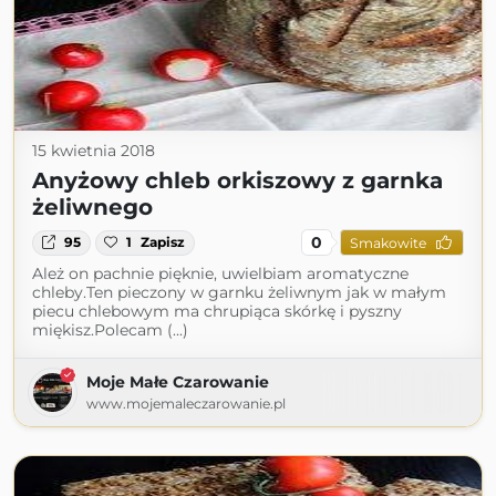
15 kwietnia 2018
Anyżowy chleb orkiszowy z garnka
żeliwnego
0
95
1
Zapisz
Smakowite
Ależ on pachnie pięknie, uwielbiam aromatyczne
chleby.Ten pieczony w garnku żeliwnym jak w małym
piecu chlebowym ma chrupiąca skórkę i pyszny
miękisz.Polecam (...)
Moje Małe Czarowanie
www.mojemaleczarowanie.pl