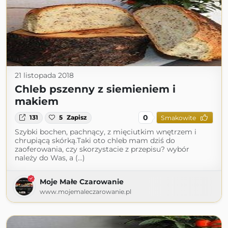
21 listopada 2018
Chleb pszenny z siemieniem i
makiem
0
131
5
Zapisz
Smakowite
Szybki bochen, pachnący, z mięciutkim wnętrzem i
chrupiącą skórką.Taki oto chleb mam dziś do
zaoferowania, czy skorzystacie z przepisu? wybór
należy do Was, a (...)
Moje Małe Czarowanie
www.mojemaleczarowanie.pl