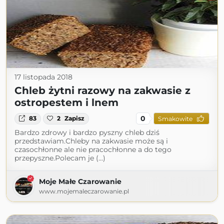
17 listopada 2018
Chleb żytni razowy na zakwasie z
ostropestem i lnem
0
83
2
Zapisz
Smakowite
Bardzo zdrowy i bardzo pyszny chleb dziś
przedstawiam.Chleby na zakwasie może są i
czasochłonne ale nie pracochłonne a do tego
przepyszne.Polecam je (...)
Moje Małe Czarowanie
www.mojemaleczarowanie.pl