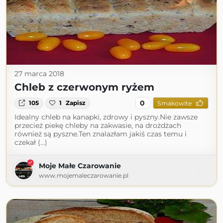
27 marca 2018
Chleb z czerwonym ryżem
0
105
1
Zapisz
Smakowite
Idealny chleb na kanapki, zdrowy i pyszny.Nie zawsze
przecież piekę chleby na zakwasie, na drożdżach
również są pyszne.Ten znalazłam jakiś czas temu i
czekał (...)
Moje Małe Czarowanie
www.mojemaleczarowanie.pl