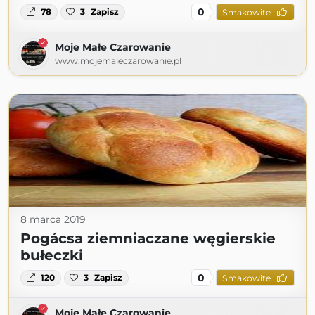
0
78
3
Zapisz
Smakowite
Moje Małe Czarowanie
www.mojemaleczarowanie.pl
8 marca 2019
Pogácsa ziemniaczane węgierskie
bułeczki
0
120
3
Zapisz
Smakowite
Moje Małe Czarowanie