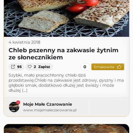
4 kwietnia 2018
Chleb pszenny na zakwasie żytnim
ze słonecznikiem
0
95
2
Zapisz
Smakowite
Szybki, mało pracochłonny chleb dziś
przedstawię.Chleb na zakwasie jest zdrowy, pyszny i ma
głęboki smak, dodatkowo dłużej jest świeży i może
dłużej (...)
Moje Małe Czarowanie
www.mojemaleczarowanie.pl