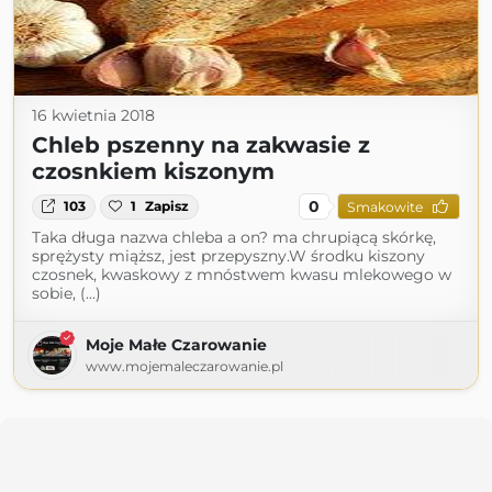
16 kwietnia 2018
Chleb pszenny na zakwasie z
czosnkiem kiszonym
0
103
1
Zapisz
Smakowite
Taka długa nazwa chleba a on? ma chrupiącą skórkę,
sprężysty miąższ, jest przepyszny.W środku kiszony
czosnek, kwaskowy z mnóstwem kwasu mlekowego w
sobie, (...)
Moje Małe Czarowanie
www.mojemaleczarowanie.pl