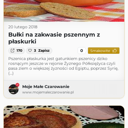
20 lutego 2018
Bułki na zakwasie pszennym z
płaskurki
0
170
3
Zapisz
Smakowite
Pszenica płaskurka jest gatunkiem pszenicy dziko
rosnącym jeszcze w rejonie Żyznego Półksiężyca czyli
pasa ziem o większej żyzności od Egiptu, poprzez Syrię,
(...)
Moje Małe Czarowanie
www.mojemaleczarowanie.pl