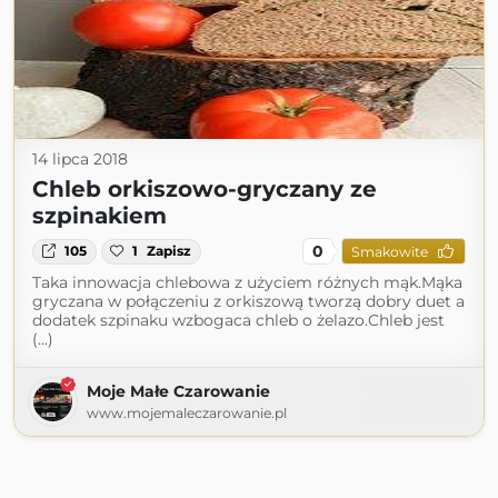
14 lipca 2018
Chleb orkiszowo-gryczany ze
szpinakiem
0
105
1
Zapisz
Smakowite
Taka innowacja chlebowa z użyciem różnych mąk.Mąka
gryczana w połączeniu z orkiszową tworzą dobry duet a
dodatek szpinaku wzbogaca chleb o żelazo.Chleb jest
(...)
Moje Małe Czarowanie
www.mojemaleczarowanie.pl