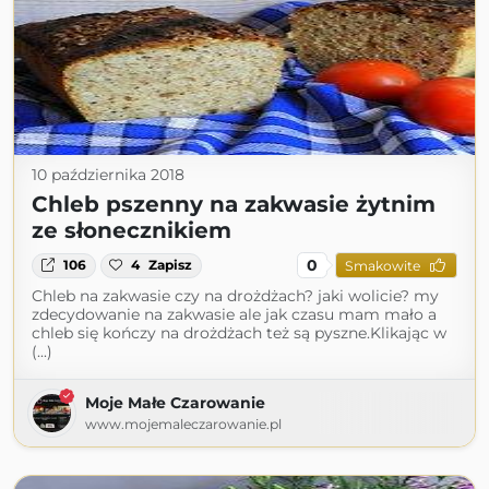
10 października 2018
Chleb pszenny na zakwasie żytnim
ze słonecznikiem
0
106
4
Zapisz
Smakowite
Chleb na zakwasie czy na drożdżach? jaki wolicie? my
zdecydowanie na zakwasie ale jak czasu mam mało a
chleb się kończy na drożdżach też są pyszne.Klikając w
(...)
Moje Małe Czarowanie
www.mojemaleczarowanie.pl