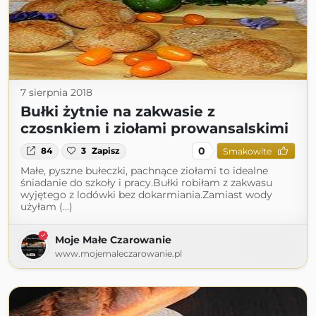
7 sierpnia 2018
Bułki żytnie na zakwasie z
czosnkiem i ziołami prowansalskimi
0
84
3
Zapisz
Smakowite
Małe, pyszne bułeczki, pachnące ziołami to idealne
śniadanie do szkoły i pracy.Bułki robiłam z zakwasu
wyjętego z lodówki bez dokarmiania.Zamiast wody
użyłam (...)
Moje Małe Czarowanie
www.mojemaleczarowanie.pl