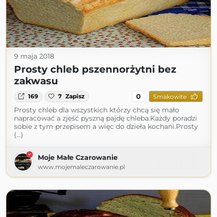
9 maja 2018
Prosty chleb pszennorżytni bez
zakwasu
0
169
7
Zapisz
Smakowite
Prosty chleb dla wszystkich którzy chcą się mało
napracować a zjeść pyszną pajdę chleba.Każdy poradzi
sobie z tym przepisem a więc do dzieła kochani.Prosty
(...)
Moje Małe Czarowanie
www.mojemaleczarowanie.pl