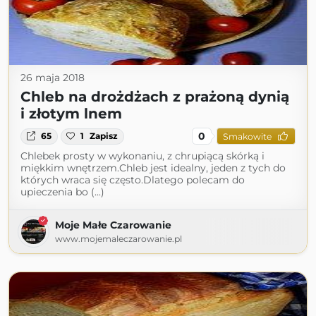
26 maja 2018
Chleb na drożdżach z prażoną dynią
i złotym lnem
0
65
1
Zapisz
Smakowite
Chlebek prosty w wykonaniu, z chrupiącą skórką i
miękkim wnętrzem.Chleb jest idealny, jeden z tych do
których wraca się często.Dlatego polecam do
upieczenia bo (...)
Moje Małe Czarowanie
www.mojemaleczarowanie.pl