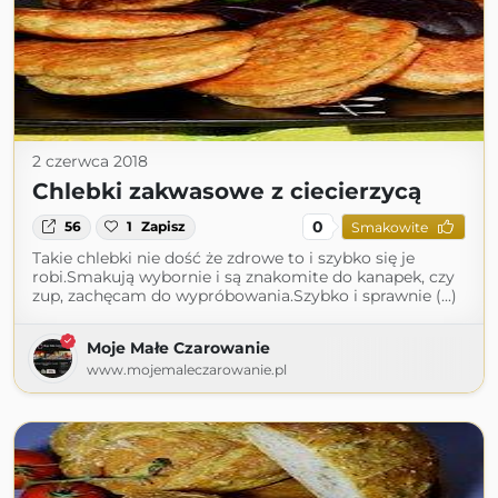
2 czerwca 2018
Chlebki zakwasowe z ciecierzycą
0
56
1
Zapisz
Smakowite
Takie chlebki nie dość że zdrowe to i szybko się je
robi.Smakują wybornie i są znakomite do kanapek, czy
zup, zachęcam do wypróbowania.Szybko i sprawnie (...)
Moje Małe Czarowanie
www.mojemaleczarowanie.pl