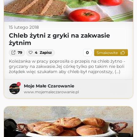
15 lutego 2018
Chleb żytni z gryki na zakwasie
żytnim
0
79
4
Zapisz
Smakowite
Koleżanka w pracy poprosiła o przepis na chleb żytno -
gryczany na zakwasie.Jej córkę tylko po takim nie boli
żołądek więc szukałam aby chleb był najprostszy, (...)
Moje Małe Czarowanie
www.mojemaleczarowanie.pl