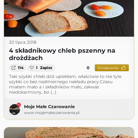
20 lipca 2018
4 składnikowy chleb pszenny na
drożdżach
0
114
1
Zapisz
Smakowite
Taki szybki chleb dziś upiekłam, właściwie to nie tyle
szybki co bez nadmiernego nakładu pracy.Czasu
miałam mało a i składników mało, zakwas
niedokarmiony, bo (...)
Moje Małe Czarowanie
www.mojemaleczarowanie.pl