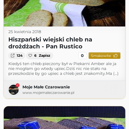
25 kwietnia 2018
Hiszpański wiejski chleb na
drożdżach - Pan Rustico
0
124
6
Zapisz
Smakowite
Kiedyś ten chleb pieczony był w Piekarni Amber ale ja
nie mogłam go wtedy upiec.Dziś nic nie stało na
przeszkodzie by go upiec a chleb jest znakomity.Ma (...)
Moje Małe Czarowanie
www.mojemaleczarowanie.pl