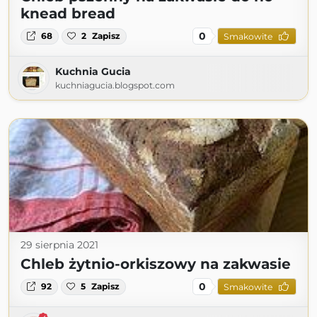
knead bread
0
68
2
Zapisz
Smakowite
Kuchnia Gucia
kuchniagucia.blogspot.com
29 sierpnia 2021
Chleb żytnio-orkiszowy na zakwasie
0
92
5
Zapisz
Smakowite