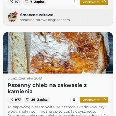
1
101
7
Zapisz
Smakowite
Smaczne-zdrowe
smaczne-zdrowe.blogspot.com
5 października 2019
Pszenny chleb na zakwasie z
kamienia
0
977
26
Zapisz
Smakowite
To naprawdę niesamowite, że z trzech składników, czyli
wody, mąki i soli, można upiec coś tak pysznego.
Przygotowanie tego chleba trwa cały dzień, jednak (...)