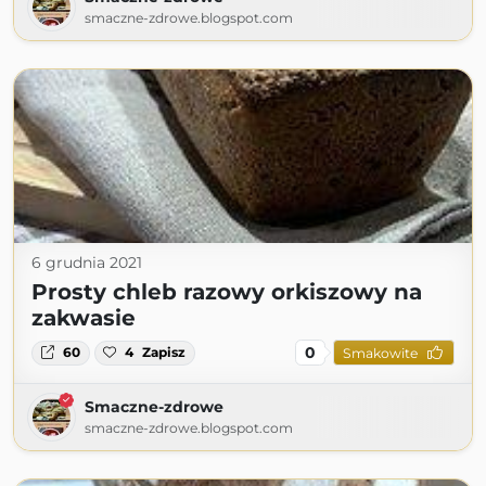
smaczne-zdrowe.blogspot.com
6 grudnia 2021
Prosty chleb razowy orkiszowy na
zakwasie
0
60
4
Zapisz
Smakowite
Smaczne-zdrowe
smaczne-zdrowe.blogspot.com