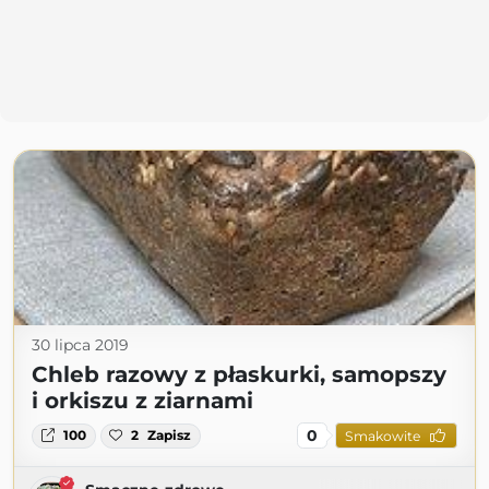
30 lipca 2019
Chleb razowy z płaskurki, samopszy
i orkiszu z ziarnami
0
100
2
Zapisz
Smakowite