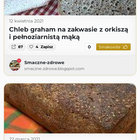
12 kwietnia 2021
Chleb graham na zakwasie z orkiszą
i pełnoziarnistą mąką
0
87
4
Zapisz
Smakowite
Smaczne-zdrowe
smaczne-zdrowe.blogspot.com
22 marca 2021