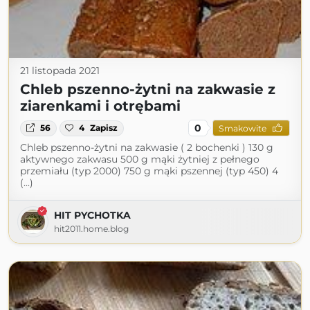
21 listopada 2021
Chleb pszenno-żytni na zakwasie z
ziarenkami i otrębami
0
56
4
Zapisz
Smakowite
Chleb pszenno-żytni na zakwasie ( 2 bochenki ) 130 g
aktywnego zakwasu 500 g mąki żytniej z pełnego
przemiału (typ 2000) 750 g mąki pszennej (typ 450) 4
(...)
HIT PYCHOTKA
hit2011.home.blog