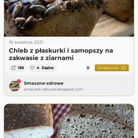
19 kwietnia 2021
Chleb z płaskurki i samopszy na
zakwasie z ziarnami
0
156
4
Zapisz
Smakowite
Smaczne-zdrowe
smaczne-zdrowe.blogspot.com