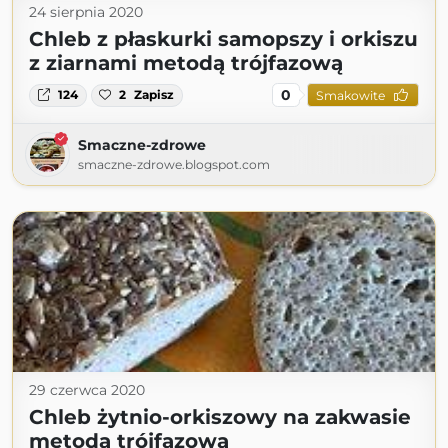
24 sierpnia 2020
Chleb z płaskurki samopszy i orkiszu
z ziarnami metodą trójfazową
0
124
2
Zapisz
Smakowite
Smaczne-zdrowe
smaczne-zdrowe.blogspot.com
29 czerwca 2020
Chleb żytnio-orkiszowy na zakwasie
metodą trójfazową