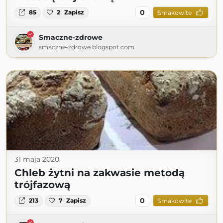
0
85
2
Zapisz
Smakowite
Smaczne-zdrowe
smaczne-zdrowe.blogspot.com
31 maja 2020
Chleb żytni na zakwasie metodą
trójfazową
0
213
7
Zapisz
Smakowite