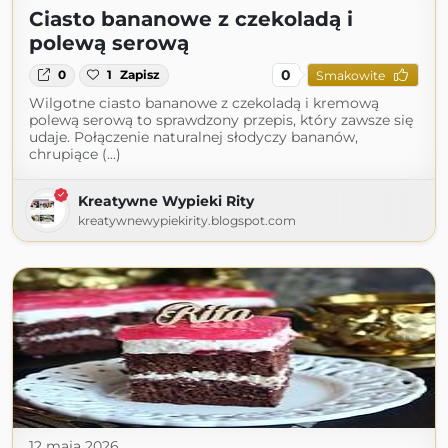
Ciasto bananowe z czekoladą i
polewą serową
0
0
1
Zapisz
Smakowite
Wilgotne ciasto bananowe z czekoladą i kremową
polewą serową to sprawdzony przepis, który zawsze się
udaje. Połączenie naturalnej słodyczy bananów,
chrupiące (...)
Kreatywne Wypieki Rity
kreatywnewypiekirity.blogspot.com
12 maja 2026