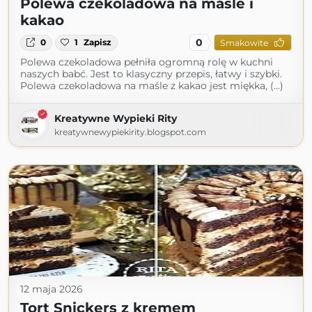
Polewa czekoladowa na maśle i
kakao
0
0
1
Zapisz
Smakowite
Polewa czekoladowa pełniła ogromną rolę w kuchni
naszych babć. Jest to klasyczny przepis, łatwy i szybki.
Polewa czekoladowa na maśle z kakao jest miękka, (...)
Kreatywne Wypieki Rity
kreatywnewypiekirity.blogspot.com
12 maja 2026
Tort Snickers z kremem