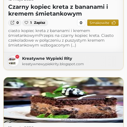
Czarny kopiec kreta z bananami i
kremem śmietankowym
0
0
1
Zapisz
Smakowite
ciasto kopiec kreta z bananami i kremem
śmietankowymPrzepis na czarny kopiec kreta. Ciasto
czekoladowe w połączeniu z puszystym kremem
śmietankowym wzbogaconym (...)
Kreatywne Wypieki Rity
kreatywnewypiekirity.blogspot.com