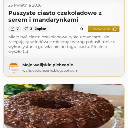
23 kwietnia 2026
Puszyste ciasto czekoladowe z
serem i mandarynkami
0
7
3
Zapisz
Smakowite
Miało być ciasto czekoladowe tylko z owocami, ale
zalegający w lodówce mielony twaróg pokusił mnie o
wykorzystanie go własnie do tego ciasta. Finalnie
wyszło (...)
Moje walijskie pichcenie
walijskiepichcenie.blogspot.com