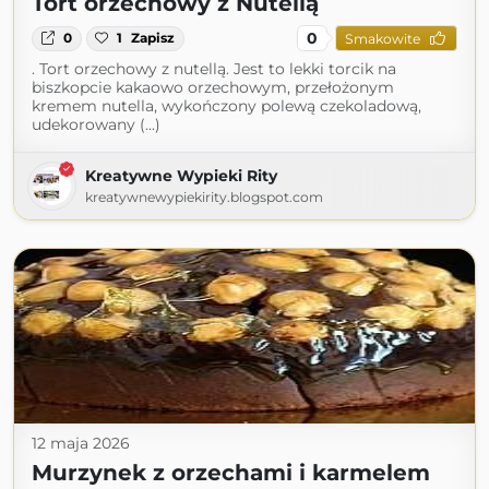
Tort orzechowy z Nutellą
0
0
1
Zapisz
Smakowite
. Tort orzechowy z nutellą. Jest to lekki torcik na
biszkopcie kakaowo orzechowym, przełożonym
kremem nutella, wykończony polewą czekoladową,
udekorowany (...)
Kreatywne Wypieki Rity
kreatywnewypiekirity.blogspot.com
12 maja 2026
Murzynek z orzechami i karmelem