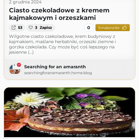
2 grudnia 2024
Ciasto czekoladowe z kremem
kajmakowym i orzeszkami
0
53
3
Zapisz
Smakowite
Wilgotne ciasto czekoladowe, krem budyniowy z
kajmakiem, maślane herbatniki, orzeszki ziemne i
gorzka czekolada. Czy może być coś lepszego na
jesienne (...)
Searching for an amaranth
searchingforanamaranth.home.blog