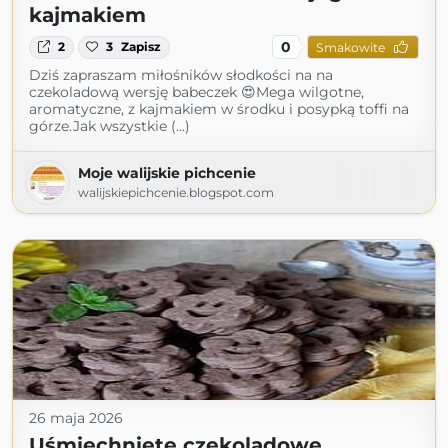
kajmakiem
0
2
3
Zapisz
Smakowite
Dziś zapraszam miłośników słodkości na na
czekoladową wersję babeczek 😍Mega wilgotne,
aromatyczne, z kajmakiem w środku i posypką toffi na
górze.Jak wszystkie (...)
Moje walijskie pichcenie
walijskiepichcenie.blogspot.com
26 maja 2026
Uśmiechnięte czekoladowe