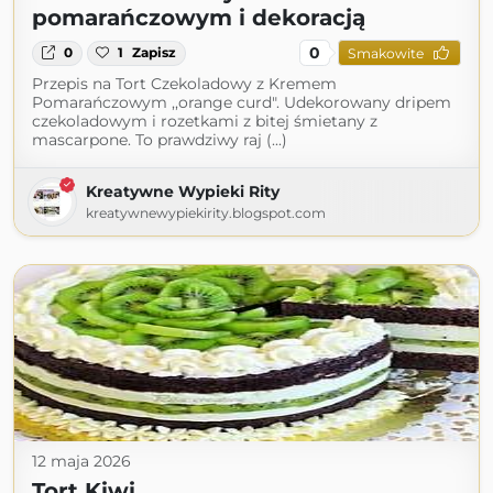
pomarańczowym i dekoracją
0
0
1
Zapisz
Smakowite
Przepis na Tort Czekoladowy z Kremem
Pomarańczowym ,,orange curd". Udekorowany dripem
czekoladowym i rozetkami z bitej śmietany z
mascarpone. To prawdziwy raj (...)
Kreatywne Wypieki Rity
kreatywnewypiekirity.blogspot.com
12 maja 2026
Tort Kiwi