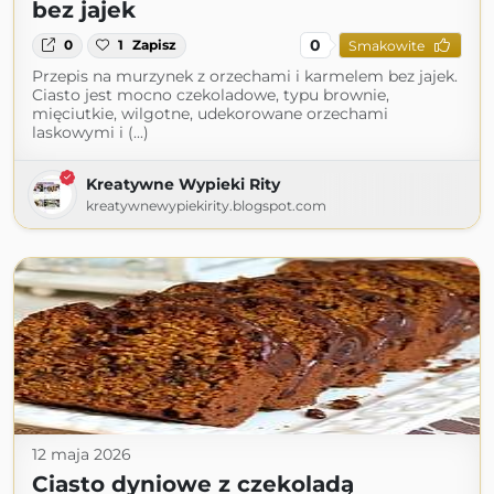
bez jajek
0
0
1
Zapisz
Smakowite
Przepis na murzynek z orzechami i karmelem bez jajek.
Ciasto jest mocno czekoladowe, typu brownie,
mięciutkie, wilgotne, udekorowane orzechami
laskowymi i (...)
Kreatywne Wypieki Rity
kreatywnewypiekirity.blogspot.com
12 maja 2026
Ciasto dyniowe z czekoladą