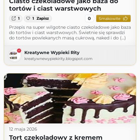
Ciasto czekoladowe jako baza do
tortów i ciast warstwowych
0
1
1
Zapisz
Smakowite
Przepis na super wilgotne ciasto czekoladowe jako baza
do tortów i ciast warstwowych. Świetnie się sprawdzi
do tortów powlekanych masą cukrową, naked i do (...)
Kreatywne Wypieki Rity
kreatywnewypiekirity.blogspot.com
12 maja 2026
Tort czekoladowy z kremem