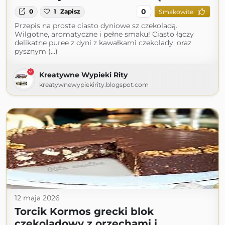
0
0
1
Zapisz
Smakowite
Przepis na proste ciasto dyniowe sz czekoladą.
Wilgotne, aromatyczne i pełne smaku! Ciasto łączy
delikatne puree z dyni z kawałkami czekolady, oraz
pysznym (...)
Kreatywne Wypieki Rity
kreatywnewypiekirity.blogspot.com
12 maja 2026
Torcik Kormos grecki blok
czekoladowy z orzechami i