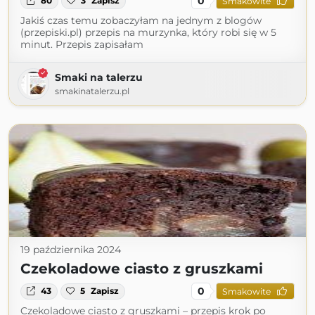
0
80
3
Zapisz
Smakowite
Jakiś czas temu zobaczyłam na jednym z blogów
(przepiski.pl) przepis na murzynka, który robi się w 5
minut. Przepis zapisałam
Smaki na talerzu
smakinatalerzu.pl
19 października 2024
Czekoladowe ciasto z gruszkami
0
43
5
Zapisz
Smakowite
Czekoladowe ciasto z gruszkami – przepis krok po