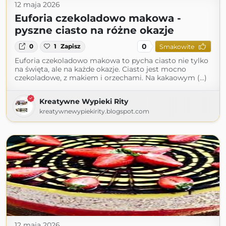
12 maja 2026
Euforia czekoladowo makowa -
pyszne ciasto na różne okazje
0
0
1
Zapisz
Smakowite
Euforia czekoladowo makowa to pycha ciasto nie tylko
na święta, ale na każde okazje. Ciasto jest mocno
czekoladowe, z makiem i orzechami. Na kakaowym (...)
Kreatywne Wypieki Rity
kreatywnewypiekirity.blogspot.com
12 maja 2026