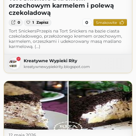
orzechowym karmelem i polewą
czekoladową
0
0
1
Zapisz
Smakowite
Tort SnickersPrzepis na Tort Snickers na bazie ciasta
czekoladowego, przełożonego kremem orzechowym,
karmelem, orzeszkami i udekorowany masą maślano
karmelową. (...)
Kreatywne Wypieki Rity
kreatywnewypiekirity.blogspot.com
12 maja 2026