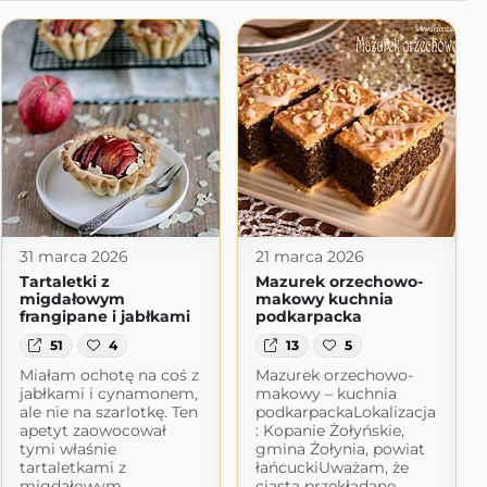
31 marca 2026
21 marca 2026
Tartaletki z
Mazurek orzechowo-
migdałowym
makowy kuchnia
frangipane i jabłkami
podkarpacka
51
4
13
5
Miałam ochotę na coś z
Mazurek orzechowo-
jabłkami i cynamonem,
makowy – kuchnia
ale nie na szarlotkę. Ten
podkarpackaLokalizacja
apetyt zaowocował
: Kopanie Żołyńskie,
tymi właśnie
gmina Żołynia, powiat
tartaletkami z
łańcuckiUważam, że
migdałowym
ciasta przekładane,