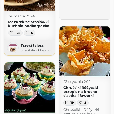
24 marca 2024
Mazurek ze Stasiówki
kuchnia podkarpacka
128
6
Trzeci talerz
trzecitalerz.blogspot.com
23 stycznia 2024
Chruściki Różyczki -
przepis na kruche
ografuje
ciastka i faworki
r.wordpress.com
19
2
Chruściki – Różyczki
Jest to nieco inny