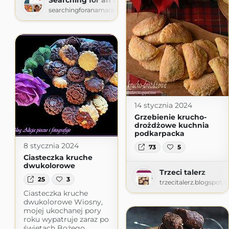
searchingforanamaranth.home.blog
14 stycznia 2024
Grzebienie krucho-
drożdżowe kuchnia
podkarpacka
8 stycznia 2024
73
5
Ciasteczka kruche
dwukolorowe
Trzeci talerz
25
3
trzecitalerz.blogspot.
Ciasteczka kruche
dwukolorowe Wiosny,
mojej ukochanej pory
roku wypatruje zaraz po
świętach Bożego