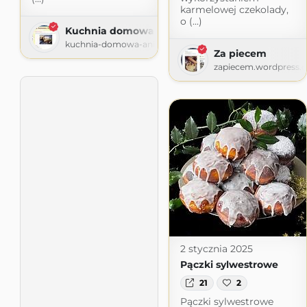
karmelowej czekolady,
o (...)
Kuchnia domowa Ani
kuchnia-domowa-ani.blogspot.com
Za piecem
zapiecem.wordpress.
2 stycznia 2025
Pączki sylwestrowe
21
2
Pączki sylwestrowe