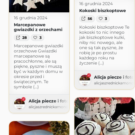
16 grudnia 2024
Kokoski biszkoptowe
16 grudnia 2024
56
3
Marcepanowe
Kokoski biszkoptowe Te
gwiazdki z orzechami
kokoski to nic innego
jak biszkoptowe kulki,
28
3
niby nic nowego, ale
Marcepanowe gwiazdki
one są tak pyszne, że
orzechowe Gwiazdki
robię je po prostu
marcepanowe są
każdego roku na
pracochłonne, ale są
życzenie (...)
piękne, pyszne i muszą
być w każdym domu w
okresie przed i
Alicja piecze i fot
świątecznym. Te
alicjaszrednickamond
symbole (...)
Alicja piecze i fotografuje
alicjaszrednickamondr.wordpress.com