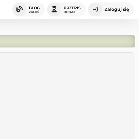
BLOG
PRZEPIS
Zaloguj się
ZGŁOŚ
DODAJ