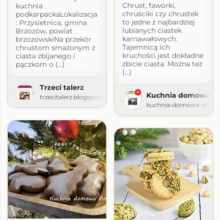
Chrust, faworki,
kuchnia
chruściki czy chrustek
podkarpackaLokalizacja
to jedne z najbardziej
: Przysietnica, gmina
lubianych ciastek
Brzozów, powiat
karnawałowych.
brzozowskiNa przekór
Tajemnicą ich
chrustom smażonym z
com
kruchości jest dokładne
ciasta zbijanego i
zbicie ciasta. Można też
pączkom o (...)
(...)
Trzeci talerz
Kuchnia domowa An
trzecitalerz.blogspot.com
kuchnia-domowa-ani.bl