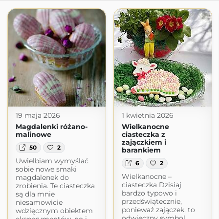
19 maja 2026
1 kwietnia 2026
Magdalenki różano-
Wielkanocne
malinowe
ciasteczka z
zajączkiem i
50
2
barankiem
Uwielbiam wymyślać
6
2
sobie nowe smaki
Wielkanocne –
magdalenek do
ciasteczka Dzisiaj
zrobienia. Te ciasteczka
bardzo typowo i
są dla mnie
przedświątecznie,
niesamowicie
ponieważ zajączek, to
wdzięcznym obiektem
odwieczny symbol