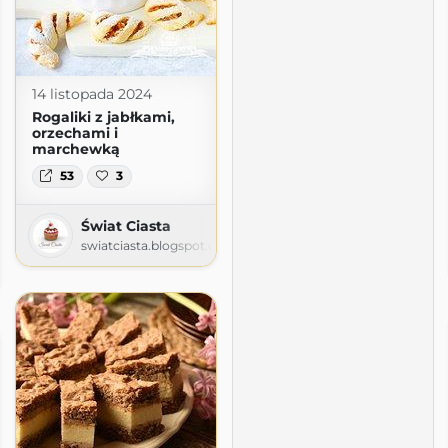
14 listopada 2024
Rogaliki z jabłkami,
orzechami i
marchewką
53
3
Świat Ciasta
swiatciasta.blogspot.com
ografuje
r.wordpress.com