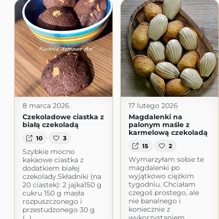
8 marca 2026
17 lutego 2026
Czekoladowe ciastka z
Magdalenki na
białą czekoladą
palonym maśle z
karmelową czekoladą
10
3
15
2
Szybkie mocno
Wymarzyłam sobie te
kakaowe ciastka z
magdalenki po
dodatkiem białej
wyjątkowo ciężkim
czekolady.Składniki (na
tygodniu. Chciałam
20 ciastek): 2 jajka150 g
czegoś prostego, ale
cukru 150 g masła
nie banalnego i
rozpuszczonego i
koniecznie z
przestudzonego 30 g
wykorzystaniem
(...)