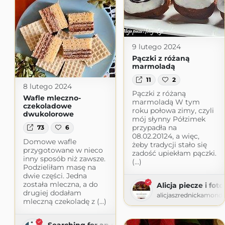
9 lutego 2024
Pączki z różaną
marmoladą
11
2
8 lutego 2024
Pączki z różaną
Wafle mleczno-
marmoladą W tym
czekoladowe
roku połowa zimy, czyli
dwukolorowe
mój słynny Półzimek
przypadła na
73
6
08.02.20124, a więc,
Domowe wafle
żeby tradycji stało się
przygotowane w nieco
zadość upiekłam pączki.
inny sposób niż zawsze.
(...)
Podzieliłam masę na
dwie części. Jedna
została mleczna, a do
Alicja piecze i fot
drugiej dodałam
alicjaszrednickamond
mleczną czekoladę z (...)
Searching for an amaranth