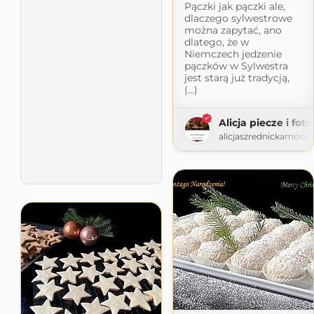
Pączki jak pączki ale,
dlaczego sylwestrowe
można zapytać, ano
dlatego, że w
Niemczech jedzenie
pączków w Sylwestra
jest starą już tradycją,
(...)
Alicja piecze i fot
alicjaszrednickamond