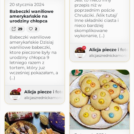
20 stycznia 2024
przepis niż w
poprzednim poście
Babeczki waniliowe
Chruściki. /klik tutaj/
amerykańskie na
Inne składniki ciasta i
urodziny chłopca
nieco bardziej
29
2
skomplikowane
wykonanie, (...)
Babeczki waniliowe
amerykańskie Dzisiaj
waniliowe babeczki,
Alicja piecze i fotog
ktore pieczone były na
alicjaszrednickamondr.
urodziny chłopca 9
letniego razem z
tortem, który juz
wcześniej pokazałam, a
(...)
Alicja piecze i fotografuje
alicjaszrednickamondr.wordpress.com
com