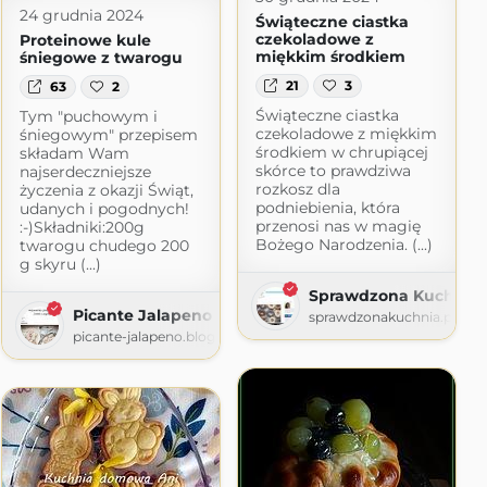
24 grudnia 2024
Świąteczne ciastka
czekoladowe z
Proteinowe kule
miękkim środkiem
śniegowe z twarogu
21
3
63
2
Świąteczne ciastka
Tym "puchowym i
czekoladowe z miękkim
śniegowym" przepisem
środkiem w chrupiącej
składam Wam
skórce to prawdziwa
najserdeczniejsze
rozkosz dla
życzenia z okazji Świąt,
podniebienia, która
udanych i pogodnych!
przenosi nas w magię
:-)Składniki:200g
Bożego Narodzenia. (...)
twarogu chudego 200
g skyru (...)
Sprawdzona Kuchnia
Picante Jalapeno
sprawdzonakuchnia.pl
picante-jalapeno.blogspot.com
m