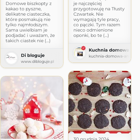
Domowe biszkopty z
je najczęściej
kakao to pyszne,
przygotowuję na Tłusty
delikatne ciasteczka,
Czwartek. Nie
które posmakują nie
wymagają tyle pracy,
tylko najmłodszym.
co pączki. Tym razem
Sama uwielbiam je
nieco odmienione
podjadać i uważam, że
oponki, bo te (...)
takich ciastek nie (...)
Kuchnia domowa Ani
Di bloguje
kuchnia-domowa-ani.blog
i
www.dibloguje.pl
ogspot.com
30 grudnia 2024