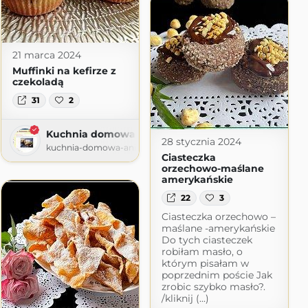
21 marca 2024
Muffinki na kefirze z
czekoladą
31
2
Kuchnia domowa Ani
28 stycznia 2024
kuchnia-domowa-ani.blogspot.com
Ciasteczka
orzechowo-maślane
amerykańskie
22
3
Ciasteczka orzechowo –
maślane -amerykańskie
Do tych ciasteczek
robiłam masło, o
którym pisałam w
poprzednim poście Jak
zrobic szybko masło?.
/kliknij (...)