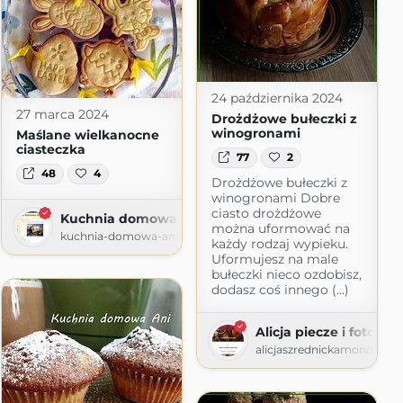
24 października 2024
27 marca 2024
Drożdżowe bułeczki z
winogronami
Maślane wielkanocne
ciasteczka
77
2
48
4
Drożdżowe bułeczki z
winogronami Dobre
ciasto drożdżowe
Kuchnia domowa Ani
można uformować na
kuchnia-domowa-ani.blogspot.com
każdy rodzaj wypieku.
Uformujesz na male
bułeczki nieco ozdobisz,
dodasz coś innego (...)
Alicja piecze i fotograf
alicjaszrednickamondr.wo