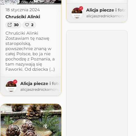
18 stycznia 2024
Alicja piecze i fotograf
alicjaszrednickamondr.wo
Chruściki Alinki
30
2
Chruściki Alinki
Zostawiam tę nazwę
staropolską,
powszechnie znaną w
rafuje
całej Polsce, bo ja nie
wordpress.com
pochodzę z Poznania, a
tam nazywają się
Faworki. Od dziecka (...)
Alicja piecze i fotografuje
alicjaszrednickamondr.wordpress.com