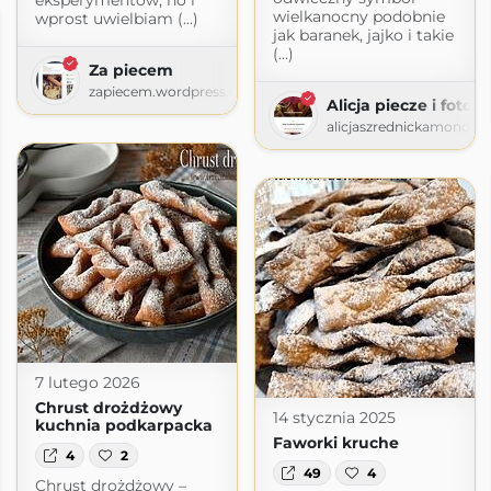
eksperymentów, no i
wielkanocny podobnie
wprost uwielbiam (...)
jak baranek, jajko i takie
(...)
Za piecem
zapiecem.wordpress.com
Alicja piecze i fotog
alicjaszrednickamondr.
7 lutego 2026
Chrust drożdżowy
14 stycznia 2025
kuchnia podkarpacka
Faworki kruche
4
2
49
4
Chrust drożdżowy –