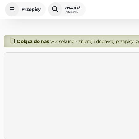
ZNAJDŹ
Przepisy
PRZEPIS
Dołącz do nas
w 5 sekund - zbieraj i dodawaj przepisy, 