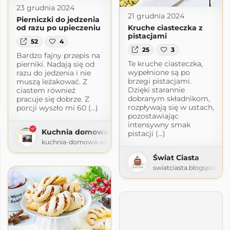
23 grudnia 2024
21 grudnia 2024
Pierniczki do jedzenia
od razu po upieczeniu
Kruche ciasteczka z
pistacjami
52
4
25
3
Bardzo fajny przepis na
Te kruche ciasteczka,
pierniki. Nadają się od
wypełnione są po
razu do jedzenia i nie
brzegi pistacjami.
muszą leżakować. Z
ografuje
Dzięki starannie
ciastem również
dobranym składnikom,
pracuje się dobrze. Z
r.wordpress.com
rozpływają się w ustach,
porcji wyszło mi 60 (...)
pozostawiając
intensywny smak
Kuchnia domowa Ani
pistacji (...)
kuchnia-domowa-ani.blogspot.com
Świat Ciasta
swiatciasta.blogspot.co