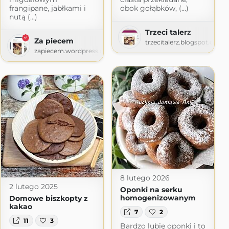
frangipane, jabłkami i
obok gołąbków, (...)
nutą (...)
Trzeci talerz
Za piecem
trzecitalerz.blogspot.com
rafuje
zapiecem.wordpress.com
wordpress.com
8 lutego 2026
2 lutego 2025
Oponki na serku
homogenizowanym
Domowe biszkopty z
kakao
7
2
11
3
Bardzo lubię oponki i to