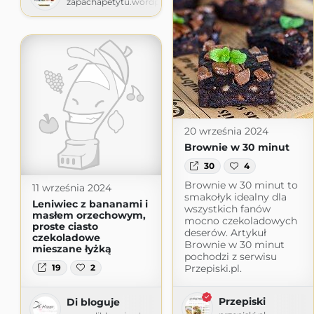
zapachapetytu.wordpress.com
20 września 2024
Brownie w 30 minut
30
4
Brownie w 30 minut to
11 września 2024
smakołyk idealny dla
Leniwiec z bananami i
wszystkich fanów
masłem orzechowym,
mocno czekoladowych
proste ciasto
deserów. Artykuł
czekoladowe
Brownie w 30 minut
mieszane łyżką
pochodzi z serwisu
19
2
Przepiski.pl.
Przepiski
Di bloguje