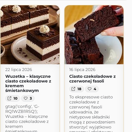
22 lipca 2026
16 lipca 2026
Wuzetka – klasyczne
Ciasto czekoladowe z
ciasto czekoladowe z
czerwonej fasoli
kremem
18
4
śmietankowym
To ekspresowe ciasto
10
3
czekoladowe z
gtag('config', 'G-
czerwonej fasoli
RQ1WZB1RSQ');
udowadnia, że
Wuzetka – klasyczne
nietypowe składniki
ciasto czekoladowe z
mogą z powodzeniem
kremem
stworzyć wyjątkowo
śmietankowym