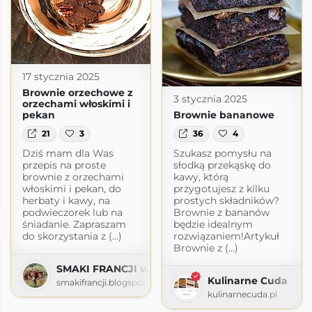
17 stycznia 2025
Brownie orzechowe z
3 stycznia 2025
orzechami włoskimi i
pekan
Brownie bananowe
21
3
36
4
Dziś mam dla Was
Szukasz pomysłu na
przepis na proste
słodką przekąskę do
brownie z orzechami
kawy, którą
włoskimi i pekan, do
przygotujesz z kilku
herbaty i kawy, na
prostych składników?
podwieczorek lub na
Brownie z bananów
śniadanie. Zapraszam
będzie idealnym
do skorzystania z (...)
rozwiązaniem!Artykuł
Brownie z (...)
SMAKI FRANCJI współczesna kuchnia francuska
Kulinarne Cuda
smakifrancji.blogspot.com
kulinarnecuda.pl