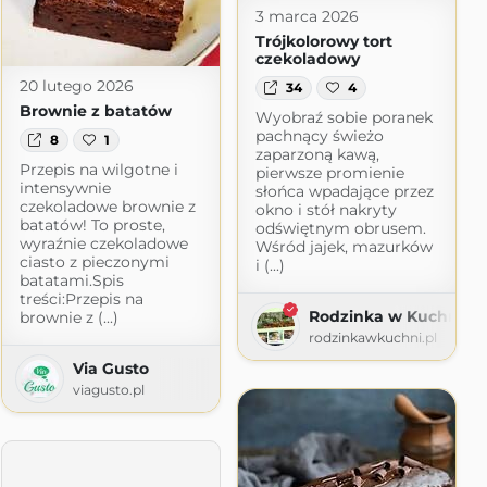
3 marca 2026
Trójkolorowy tort
czekoladowy
20 lutego 2026
34
4
Brownie z batatów
Wyobraź sobie poranek
pachnący świeżo
8
1
zaparzoną kawą,
Przepis na wilgotne i
pierwsze promienie
intensywnie
słońca wpadające przez
czekoladowe brownie z
okno i stół nakryty
batatów! To proste,
odświętnym obrusem.
wyraźnie czekoladowe
Wśród jajek, mazurków
ciasto z pieczonymi
i (...)
batatami.Spis
treści:Przepis na
Rodzinka w Kuchni
brownie z (...)
rodzinkawkuchni.pl
Via Gusto
viagusto.pl