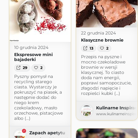
22 grudnia 2024
Klasyczne brownie
10 grudnia 2024
13
2
Ekspresowe mini
Przepis na pyszne i
bajaderki
mocno czekoladowe
brownie w wersji
29
2
klasycznej. To ciasto
Pyszny pomysł na
doda nam energii,
recycling starego
poprawi samopoczucie,
ciasta. Wystarczy je
złagodzi napięcie i
pokruszyć na piasek, a
rozpieści kubki (...)
następnie dodać do
niego krem
czekoladowy, masło
Kulinarne Inspirac
orzechowe, pistacjowe
www.kulinarneinspiracj
albo (...)
Zapach apetytu