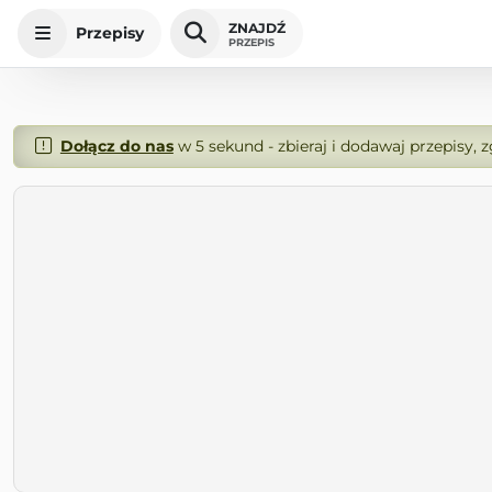
ZNAJDŹ
Przepisy
PRZEPIS
Dołącz do nas
w 5 sekund - zbieraj i dodawaj przepisy, 