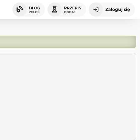
BLOG
PRZEPIS
Zaloguj się
ZGŁOŚ
DODAJ