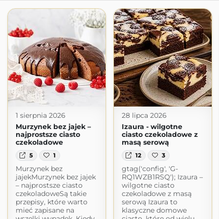
1 sierpnia 2026
28 lipca 2026
Murzynek bez jajek –
Izaura - wilgotne
najprostsze ciasto
ciasto czekoladowe z
czekoladowe
masą serową
5
1
12
3
Murzynek bez
gtag('config', 'G-
jajekMurzynek bez jajek
RQ1WZB1RSQ'); Izaura –
– najprostsze ciasto
wilgotne ciasto
czekoladoweSą takie
czekoladowe z masą
przepisy, które warto
serową Izaura to
mieć zapisane na
klasyczne domowe
wszelki wypadek. Kiedy
ciasto, które od wielu