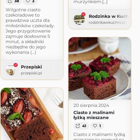
38
3
murzynkiem.[...]
Wilgotne ciasto
czekoladowe to
Rodzinka w Kuchni
prawdziwa uczta dla
rodzinkawkuchni.pl
miłośników czekolady.
Jego przygotowanie
zajmuje dosłownie 5
minut, a składniki
niezbędne do jego
wykonania (...)
Przepiski
przepiski.pl
20 sierpnia 2024
Ciasto z malinami
łyżką mieszane
41
1
Ciasto z malinami łyżką
mieszane to pomysł na