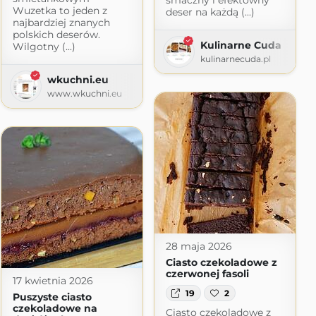
smaczny i efektowny
Wuzetka to jeden z
deser na każdą (...)
najbardziej znanych
polskich deserów.
Kulinarne Cuda
Wilgotny (...)
kulinarnecuda.pl
wkuchni.eu
www.wkuchni.eu
28 maja 2026
Ciasto czekoladowe z
czerwonej fasoli
17 kwietnia 2026
19
2
Puszyste ciasto
czekoladowe na
Ciasto czekoladowe z