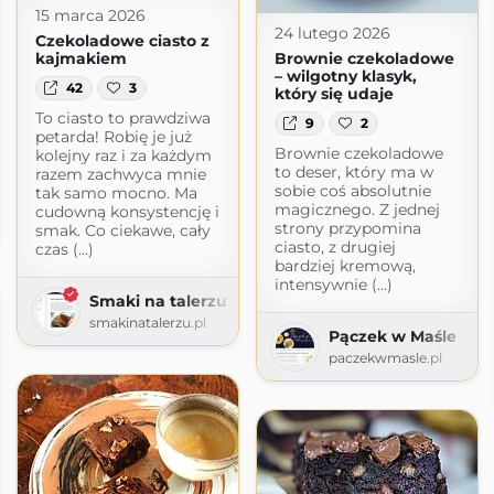
15 marca 2026
24 lutego 2026
Czekoladowe ciasto z
kajmakiem
Brownie czekoladowe
– wilgotny klasyk,
42
3
który się udaje
To ciasto to prawdziwa
9
2
petarda! Robię je już
Brownie czekoladowe
kolejny raz i za każdym
to deser, który ma w
razem zachwyca mnie
sobie coś absolutnie
tak samo mocno. Ma
magicznego. Z jednej
cudowną konsystencję i
strony przypomina
smak. Co ciekawe, cały
ciasto, z drugiej
czas (...)
bardziej kremową,
intensywnie (...)
Smaki na talerzu
smakinatalerzu.pl
Pączek w Maśle
paczekwmasle.pl