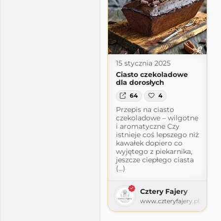
15 stycznia 2025
Ciasto czekoladowe
dla dorosłych
64
4
Przepis na ciasto
czekoladowe – wilgotne
i aromatyczne Czy
istnieje coś lepszego niż
kawałek dopiero co
wyjętego z piekarnika,
jeszcze ciepłego ciasta
(...)
Cztery Fajery
www.czteryfajery.pl