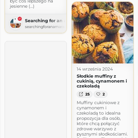
być coś lepszego na
jesienne (...)
Searching for an amaranth
searchingforanamaranth.home.blog
14 września 2024
Słodkie muffiny z
cukinią, cynamonem i
czekoladą
25
2
Muffiny cukiniowe z
cynamonem i
czekoladą to idealna
propozycja dla osób,
które chcą połączyć
zdrowe warzywo z
pysznymi słodkościami.