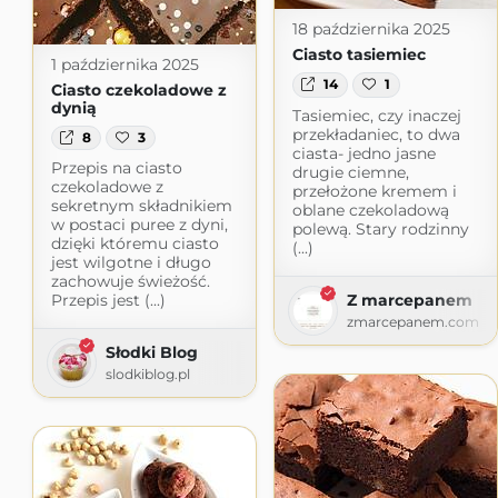
18 października 2025
Ciasto tasiemiec
1 października 2025
14
1
Ciasto czekoladowe z
dynią
Tasiemiec, czy inaczej
przekładaniec, to dwa
8
3
ciasta- jedno jasne
Przepis na ciasto
drugie ciemne,
czekoladowe z
przełożone kremem i
sekretnym składnikiem
oblane czekoladową
w postaci puree z dyni,
polewą. Stary rodzinny
dzięki któremu ciasto
(...)
jest wilgotne i długo
zachowuje świeżość.
Z marcepanem
Przepis jest (...)
zmarcepanem.com
Słodki Blog
slodkiblog.pl