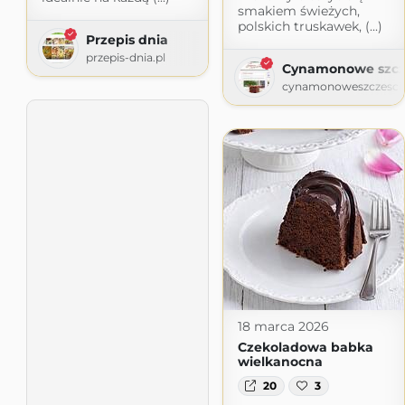
smakiem świeżych,
polskich truskawek, (...)
Przepis dnia
przepis-dnia.pl
Cynamonowe szcz
cynamonoweszczescie
18 marca 2026
Czekoladowa babka
wielkanocna
20
3