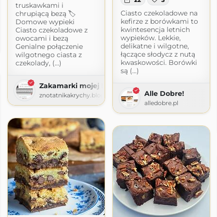
truskawkami i
Ciasto czekoladowe na
chrupiącą bezą 🏷
kefirze z borówkami to
Domowe wypieki
kwintesencja letnich
Ciasto czekoladowe z
escie
wypieków. Lekkie,
owocami i bezą
delikatne i wilgotne,
Genialne połączenie
.blogspot.com
łączące słodycz z nutą
wilgotnego ciasta z
kwaskowości. Borówki
czekolady, (...)
są (...)
Zakamarki mojej kuchni
Alle Dobre!
znotatnikakrychy.blogspot.com
alledobre.pl