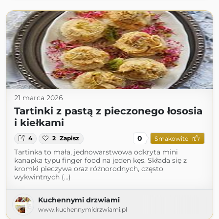
21 marca 2026
Tartinki z pastą z pieczonego łososia
i kiełkami
0
4
2
Zapisz
Smakowite
Tartinka to mała, jednowarstwowa odkryta mini
kanapka typu finger food na jeden kęs. Składa się z
kromki pieczywa oraz różnorodnych, często
wykwintnych (...)
Kuchennymi drzwiami
www.kuchennymidrzwiami.pl