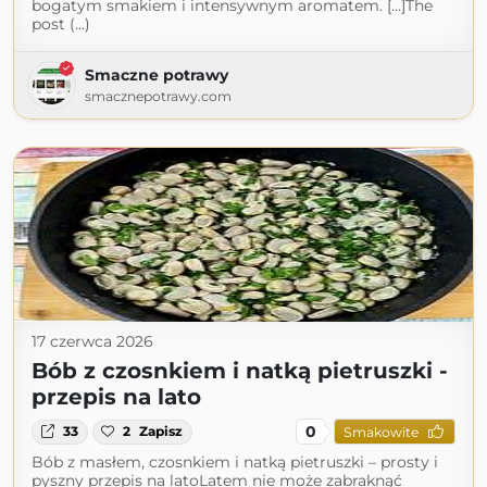
bogatym smakiem i intensywnym aromatem. […]The
post (...)
Smaczne potrawy
smacznepotrawy.com
17 czerwca 2026
Bób z czosnkiem i natką pietruszki -
przepis na lato
0
33
2
Zapisz
Smakowite
Bób z masłem, czosnkiem i natką pietruszki – prosty i
pyszny przepis na latoLatem nie może zabraknąć