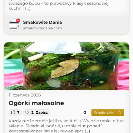
świeżego bobu – to prawdziwy klasyk sezonowej
kuchni! (...)
Smakowite Dania
smakowitedania.com
11 czerwca 2026
Ogórki małosolne
0
7
2
Zapisz
Smakowite
Każdy może zrobić jeśli tylko lubi :) Wyjdzie taniej niż w
sklepie...Składniki :ogórki, u mnie ciut ponad 1
kgczosnekkoperliście laurowepieprz (...)