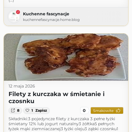
(...)
Kuchenne fascynacje
kuchennefascynacje.home.blog
12 maja 2026
Filety z kurczaka w śmietanie i
czosnku
0
8
1
Zapisz
Smakowite
Składniki:3 pojedyncze filety z kurczaka 3 pełne łyżki
śmietany 12% lub jogurt naturalny3 żółtka5 pełnych
łyżek mąki ziemniaczanej3 łyżki oleju3 ząbki czosnku1