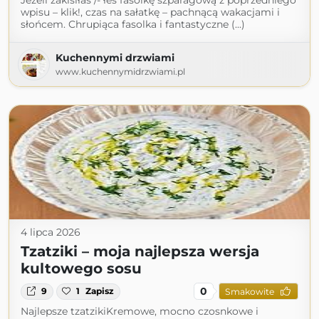
Jeżeli zakisiłaś /- łeś fasolkę szparagową z poprzedniego
wpisu – klik!, czas na sałatkę – pachnącą wakacjami i
słońcem. Chrupiąca fasolka i fantastyczne (...)
Kuchennymi drzwiami
www.kuchennymidrzwiami.pl
4 lipca 2026
Tzatziki – moja najlepsza wersja
kultowego sosu
0
9
1
Zapisz
Smakowite
Najlepsze tzatzikiKremowe, mocno czosnkowe i