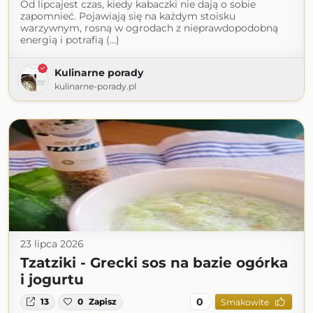
Od lipcajest czas, kiedy kabaczki nie dają o sobie
zapomnieć. Pojawiają się na każdym stoisku
warzywnym, rosną w ogrodach z nieprawdopodobną
energią i potrafią (...)
Kulinarne porady
kulinarne-porady.pl
23 lipca 2026
Tzatziki - Grecki sos na bazie ogórka
i jogurtu
0
13
0
Zapisz
Smakowite