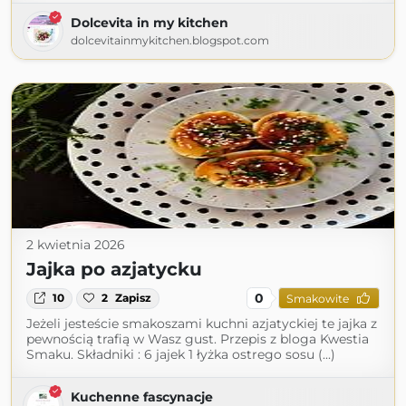
Dolcevita in my kitchen
dolcevitainmykitchen.blogspot.com
2 kwietnia 2026
Jajka po azjatycku
0
10
2
Zapisz
Smakowite
Jeżeli jesteście smakoszami kuchni azjatyckiej te jajka z
pewnością trafią w Wasz gust. Przepis z bloga Kwestia
Smaku. Składniki : 6 jajek 1 łyżka ostrego sosu (...)
Kuchenne fascynacje