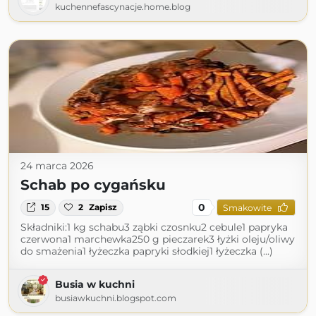
kuchennefascynacje.home.blog
24 marca 2026
Schab po cygańsku
0
15
2
Zapisz
Smakowite
Składniki:1 kg schabu3 ząbki czosnku2 cebule1 papryka
czerwona1 marchewka250 g pieczarek3 łyżki oleju/oliwy
do smażenia1 łyżeczka papryki słodkiej1 łyżeczka (...)
Busia w kuchni
busiawkuchni.blogspot.com