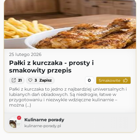
25 lutego 2026
Pałki z kurczaka - prosty i
smakowity przepis
0
21
3
Zapisz
Smakowite
Pałki z kurczaka to jedno z najbardziej uniwersalnych i
lubianych dań obiadowych. Są niedrogie, łatwe w
przygotowaniu i niezwykle wdzięczne kulinarnie –
można (...)
Kulinarne porady
kulinarne-porady.pl