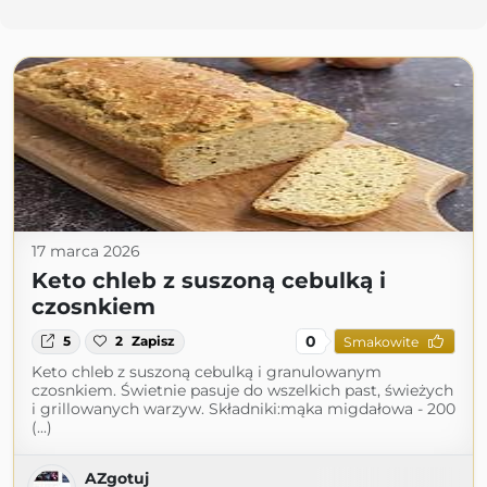
17 marca 2026
Keto chleb z suszoną cebulką i
czosnkiem
0
5
2
Zapisz
Smakowite
Keto chleb z suszoną cebulką i granulowanym
czosnkiem. Świetnie pasuje do wszelkich past, świeżych
i grillowanych warzyw. Składniki:mąka migdałowa - 200
(...)
AZgotuj