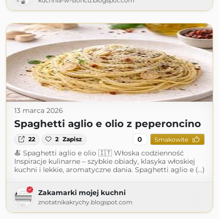
kuchnia-w-sloncu.blogspot.com
13 marca 2026
Spaghetti aglio e olio z peperoncino
0
22
2
Zapisz
Smakowite
🍝 Spaghetti aglio e olio 🇮🇹 Włoska codzienność
Inspiracje kulinarne – szybkie obiady, klasyka włoskiej
kuchni i lekkie, aromatyczne dania. Spaghetti aglio e (...)
Zakamarki mojej kuchni
znotatnikakrychy.blogspot.com