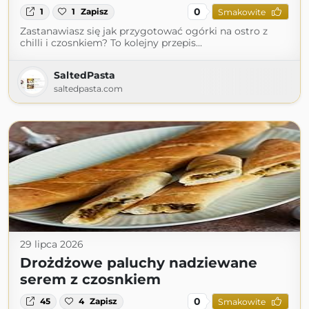
0
1
1
Zapisz
Smakowite
Zastanawiasz się jak przygotować ogórki na ostro z
chilli i czosnkiem? To kolejny przepis...
SaltedPasta
saltedpasta.com
29 lipca 2026
Drożdżowe paluchy nadziewane
serem z czosnkiem
0
45
4
Zapisz
Smakowite