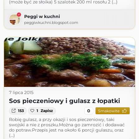
(może być ze słoika) 5 szalotek 200 ml rosołu 2 (...)
Peggi w kuchni
peggiwkuchni.blogspot.com
7 lipca 2015
Sos pieczeniowy i gulasz z łopatki
0
153
1
Zapisz
Smakowite
Robię gulasz, a przy okazji i sos pieczeniowy, taki
swojski a nie z proszku.Można go zamrozić i dodawać
do potraw.Przepis jest na około 6 porcji gulaszu, oraz
(...)