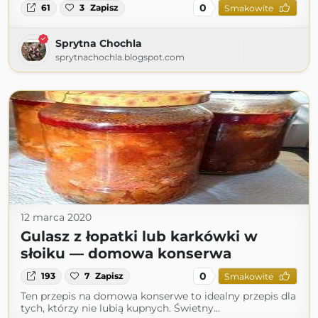
0
61
3
Zapisz
Smakowite
Sprytna Chochla
sprytnachochla.blogspot.com
12 marca 2020
Gulasz z łopatki lub karkówki w
słoiku — domowa konserwa
0
193
7
Zapisz
Smakowite
Ten przepis na domowa konserwe to idealny przepis dla
tych, którzy nie lubią kupnych. Świetny…