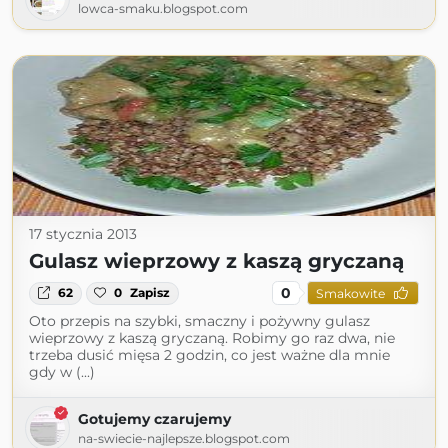
lowca-smaku.blogspot.com
17 stycznia 2013
Gulasz wieprzowy z kaszą gryczaną
0
62
0
Zapisz
Smakowite
Oto przepis na szybki, smaczny i pożywny gulasz
wieprzowy z kaszą gryczaną. Robimy go raz dwa, nie
trzeba dusić mięsa 2 godzin, co jest ważne dla mnie
gdy w (...)
Gotujemy czarujemy
na-swiecie-najlepsze.blogspot.com