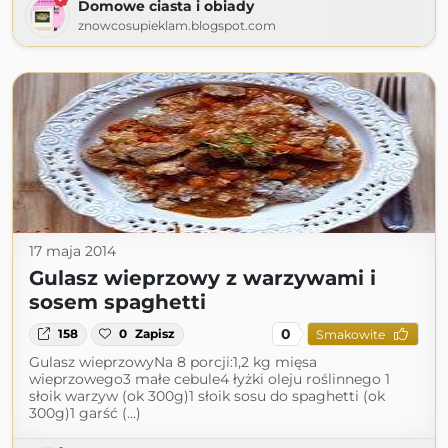
Domowe ciasta i obiady
znowcosupieklam.blogspot.com
17 maja 2014
Gulasz wieprzowy z warzywami i
sosem spaghetti
0
158
0
Zapisz
Smakowite
Gulasz wieprzowyNa 8 porcji:1,2 kg mięsa
wieprzowego3 małe cebule4 łyżki oleju roślinnego 1
słoik warzyw (ok 300g)1 słoik sosu do spaghetti (ok
300g)1 garść (...)