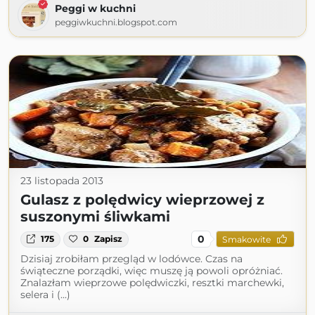
Peggi w kuchni
peggiwkuchni.blogspot.com
23 listopada 2013
Gulasz z polędwicy wieprzowej z
suszonymi śliwkami
0
175
0
Zapisz
Smakowite
Dzisiaj zrobiłam przegląd w lodówce. Czas na
świąteczne porządki, więc muszę ją powoli opróżniać.
Znalazłam wieprzowe polędwiczki, resztki marchewki,
selera i (...)