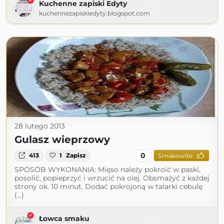
Kuchenne zapiski Edyty
kuchennezapiskiedyty.blogspot.com
28 lutego 2013
Gulasz wieprzowy
0
413
1
Zapisz
Smakowite
SPOSÓB WYKONANIA: Mięso należy pokroić w paski,
posolić, popieprzyć i wrzucić na olej. Obsmażyć z każdej
strony ok. 10 minut. Dodać pokrojoną w talarki cebulę
(...)
Łowca smaku