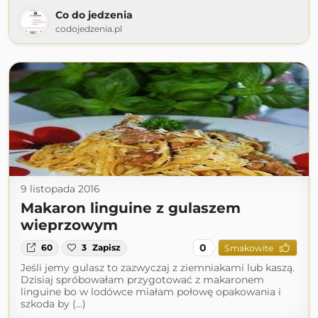
Co do jedzenia
codojedzenia.pl
9 listopada 2016
Makaron linguine z gulaszem
wieprzowym
0
60
3
Zapisz
Smakowite
Jeśli jemy gulasz to zazwyczaj z ziemniakami lub kaszą.
Dzisiaj spróbowałam przygotować z makaronem
linguine bo w lodówce miałam połowę opakowania i
szkoda by (...)