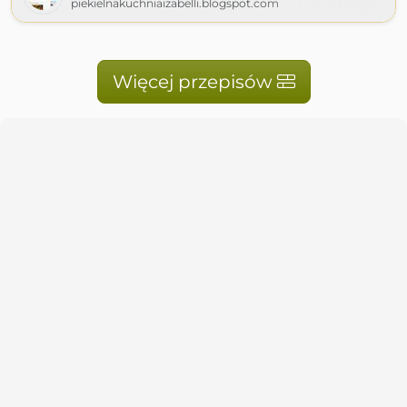
piekielnakuchniaizabelli.blogspot.com
Więcej przepisów