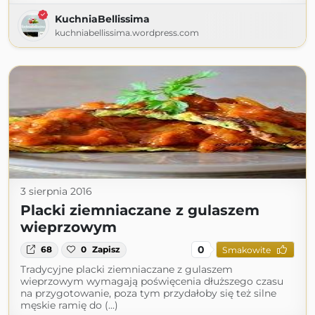
KuchniaBellissima
kuchniabellissima.wordpress.com
3 sierpnia 2016
Placki ziemniaczane z gulaszem
wieprzowym
0
68
0
Zapisz
Smakowite
Tradycyjne placki ziemniaczane z gulaszem
wieprzowym wymagają poświęcenia dłuższego czasu
na przygotowanie, poza tym przydałoby się też silne
męskie ramię do (...)