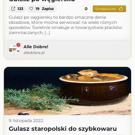
0
123
19
Zapisz
Smakowite
Gulasz po węgiersku to bardzo smaczne danie
obiadowe, które można serwować na wiele różnych
sposobów. Świetnie smakuje w towarzystwie placków
ziemniaczanych, (...)
Alle Dobre!
alledobre.pl
9 listopada 2022
Gulasz staropolski do szybkowaru