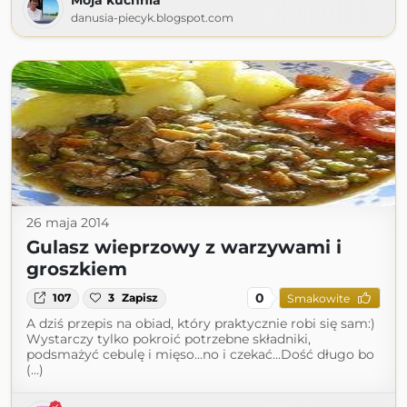
Moja kuchnia
danusia-piecyk.blogspot.com
26 maja 2014
Gulasz wieprzowy z warzywami i
groszkiem
0
107
3
Zapisz
Smakowite
A dziś przepis na obiad, który praktycznie robi się sam:)
Wystarczy tylko pokroić potrzebne składniki,
podsmażyć cebulę i mięso...no i czekać...Dość długo bo
(...)