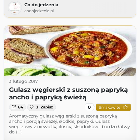
Co do jedzenia
codojedzenia.pl
3 lutego 2017
Gulasz węgierski z suszoną papryką
ancho i papryką świeżą
0
84
3
Zapisz
Smakowite
Aromatyczny gulasz węgierski z suszoną papryką
ancho i porcją świeżej, słodkiej papryki. Gulasz
wieprzowy z niewielką ilością składników i bardzo łatwy
do (...)