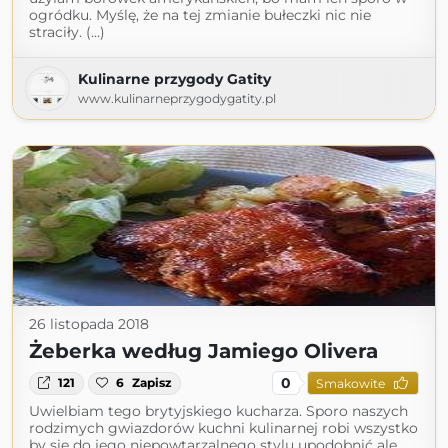
ogródku. Myślę, że na tej zmianie bułeczki nic nie
straciły. (...)
Kulinarne przygody Gatity
www.kulinarneprzygodygatity.pl
26 listopada 2018
Żeberka według Jamiego Olivera
0
121
6
Zapisz
Smakowite
Uwielbiam tego brytyjskiego kucharza. Sporo naszych
rodzimych gwiazdorów kuchni kulinarnej robi wszystko
by się do jego niepowtarzalnego stylu upodobnić ale