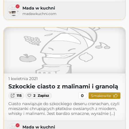
Mada w kuchni
madawkuchni.com
1 kwietnia 2021
Szkockie ciasto z malinami i granolą
0
115
2
Zapisz
Smakowite
Ciasto nawiązuje do szkockiego deseru cranachan, czyli
mieszanki chrupiących płatków owsianych z miodem,
whisky i malinami. Jest bardzo smaczne, wyraźnie (...)
Mada w kuchni