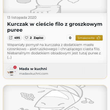
13 listopada 2020
Kurczak w cieście filo z groszkowym
puree
0
495
2
Zapisz
Smakowite
Wspaniały pomysł na kurczaka z dodatkiem masła
czosnkowo – pietruszkowego i chrupiącego ciasta filo.
Niebanalnym dodatkiem obiadowym jest tutaj puree z
(...)
Mada w kuchni
madawkuchni.com