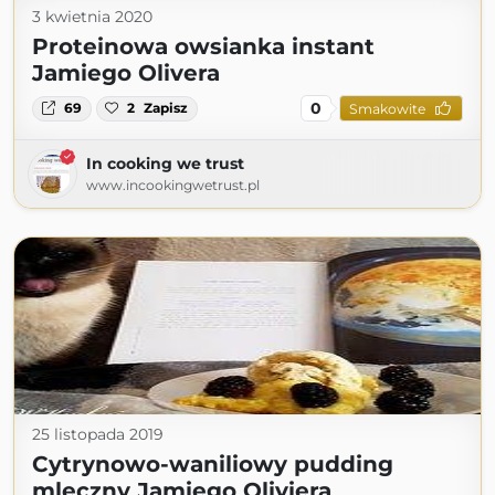
3 kwietnia 2020
Proteinowa owsianka instant
Jamiego Olivera
0
69
2
Zapisz
Smakowite
In cooking we trust
www.incookingwetrust.pl
25 listopada 2019
Cytrynowo-waniliowy pudding
mleczny Jamiego Oliviera