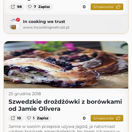
0
98
7
Zapisz
Smakowite
In cooking we trust
www.incookingwetrust.pl
25 grudnia 2018
Szwedzkie drożdżówki z borówkami
od Jamie Olivera
0
10
1
Zapisz
Smakowite
Jamie w swoim przepisie używa jagód, ja natomiast
użyłam borówek amerykańskich, bo mam ich sporo w