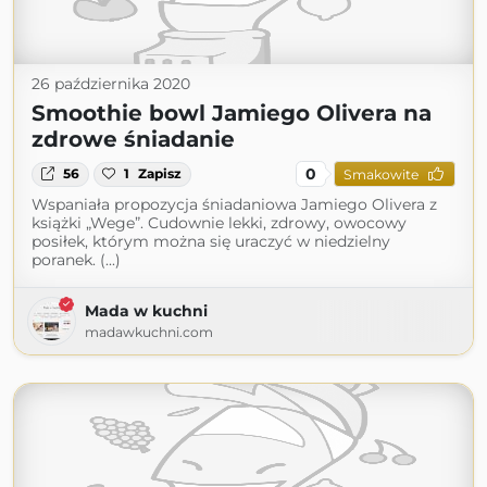
26 października 2020
Smoothie bowl Jamiego Olivera na
zdrowe śniadanie
0
56
1
Zapisz
Smakowite
Wspaniała propozycja śniadaniowa Jamiego Olivera z
książki „Wege”. Cudownie lekki, zdrowy, owocowy
posiłek, którym można się uraczyć w niedzielny
poranek. (...)
Mada w kuchni
madawkuchni.com