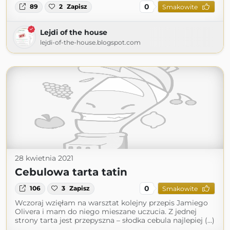
0
89
2
Zapisz
Smakowite
Lejdi of the house
lejdi-of-the-house.blogspot.com
28 kwietnia 2021
Cebulowa tarta tatin
0
106
3
Zapisz
Smakowite
Wczoraj wzięłam na warsztat kolejny przepis Jamiego
Olivera i mam do niego mieszane uczucia. Z jednej
strony tarta jest przepyszna – słodka cebula najlepiej (...)