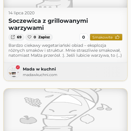
14 lipca 2020
Soczewica z grillowanymi
warzywami
0
69
0
Zapisz
Smakowite
Bardzo ciekawy wegetariański obiad – eksplozja
różnych smaków i struktur. Mnie straszliwie smakował,
natomiast Małża przerósł. :). Jeśli lubicie warzywa, to (...)
Mada w kuchni
madawkuchni.com