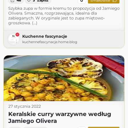
0
46
3
Zapisz
Smakowite
Szybka zupa w formie kremu to propozycja od Jamiego
Olivera. Smaczna, rozgrzewająca, idealna dla
zabieganych. W oryginale jest to zupa miętowo-
groszkowa. (...)
Kuchenne fascynacje
kuchennefascynacje.home.blog
27 stycznia 2022
Keralskie curry warzywne według
Jamiego Olivera