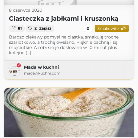
8 czerwca 2020
Ciasteczka z jabłkami i kruszonką
0
81
2
Zapisz
Smakowite
Bardzo ciekawy pomysł na ciastka, smakują trochę
szarlotkowo, a trochę owsiano. Pięknie pachną i są
mięciutkie. A robi się je dosłownie w 10 minut plus
kolejne (...)
Mada w kuchni
madawkuchni.com