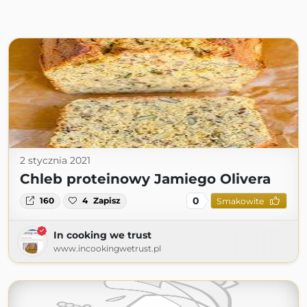
2 stycznia 2021
Chleb proteinowy Jamiego Olivera
0
160
4
Zapisz
Smakowite
In cooking we trust
www.incookingwetrust.pl