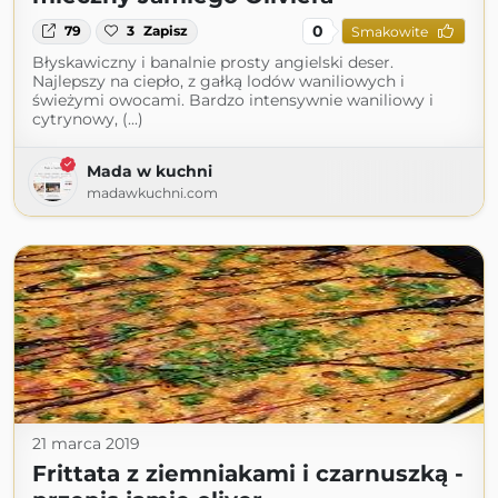
0
79
3
Zapisz
Smakowite
Błyskawiczny i banalnie prosty angielski deser.
Najlepszy na ciepło, z gałką lodów waniliowych i
świeżymi owocami. Bardzo intensywnie waniliowy i
cytrynowy, (...)
Mada w kuchni
madawkuchni.com
21 marca 2019
Frittata z ziemniakami i czarnuszką -