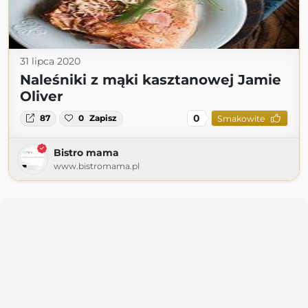
31 lipca 2020
Naleśniki z mąki kasztanowej Jamie
Oliver
0
87
0
Zapisz
Smakowite
Bistro mama
www.bistromama.pl