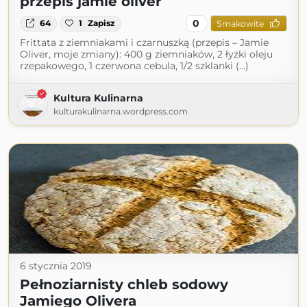
przepis jamie oliver
0
64
1
Zapisz
Smakowite
Frittata z ziemniakami i czarnuszką (przepis – Jamie
Oliver, moje zmiany): 400 g ziemniaków, 2 łyżki oleju
rzepakowego, 1 czerwona cebula, 1/2 szklanki (...)
Kultura Kulinarna
kulturakulinarna.wordpress.com
6 stycznia 2019
Pełnoziarnisty chleb sodowy
Jamiego Olivera