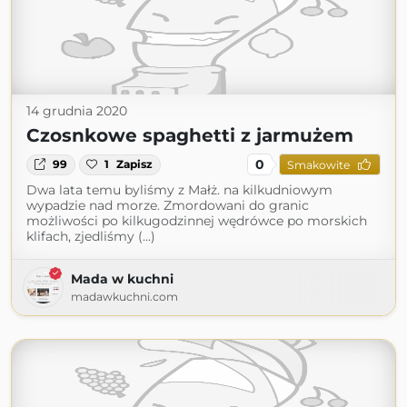
14 grudnia 2020
Czosnkowe spaghetti z jarmużem
0
99
1
Zapisz
Smakowite
Dwa lata temu byliśmy z Małż. na kilkudniowym
wypadzie nad morze. Zmordowani do granic
możliwości po kilkugodzinnej wędrówce po morskich
klifach, zjedliśmy (...)
Mada w kuchni
madawkuchni.com