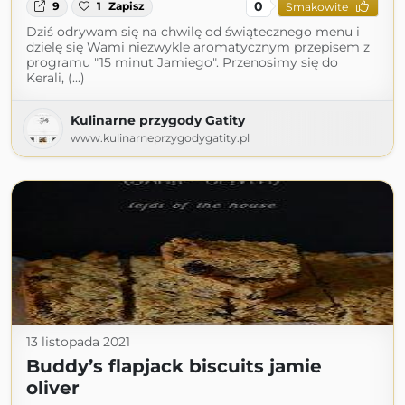
0
9
1
Zapisz
Smakowite
Dziś odrywam się na chwilę od świątecznego menu i
dzielę się Wami niezwykle aromatycznym przepisem z
programu "15 minut Jamiego". Przenosimy się do
Kerali, (...)
Kulinarne przygody Gatity
www.kulinarneprzygodygatity.pl
13 listopada 2021
Buddy’s flapjack biscuits jamie
oliver