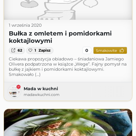
1 września 2020
Bułka z omletem i pomidorkami
koktajlowymi
0
62
1
Zapisz
Smakowite
Ciekawa propozycja obiadowo – śniadaniowa Jamiego
Olivera podpatrzona w książce „Wege”. Fajny pomysł na
bułkę z jajkiem i pomidorkami koktajlowymi.
Smakowało (...)
Mada w kuchni
madawkuchni.com