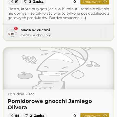
0
91
2
Zapisz
Smakowite
Ciasto, które przygotujecie w 15 minut i totalnie nikt się
nie domyśli, że tak właściwie, to tylko je poskładaliście z
gotowych produktów. Bardzo smaczne, (...)
Mada w kuchni
madawkuchni.com
1 grudnia 2022
Pomidorowe gnocchi Jamiego
Olivera
0
88
2
Zapisz
Smakowite