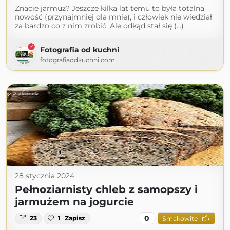
Znacie jarmuż? Jeszcze kilka lat temu to była totalna
nowość (przynajmniej dla mnie), i człowiek nie wiedział
za bardzo co z nim zrobić. Ale odkąd stał się (...)
Fotografia od kuchni
fotografiaodkuchni.com
28 stycznia 2024
Pełnoziarnisty chleb z samopszy i
jarmużem na jogurcie
0
23
1
Zapisz
Smakowite