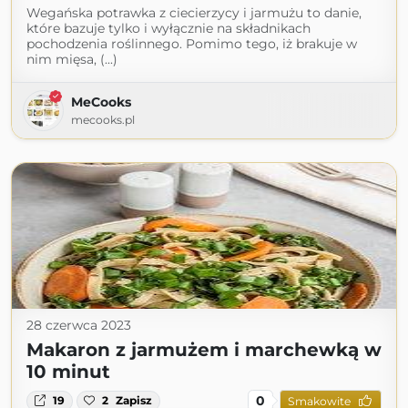
Wegańska potrawka z ciecierzycy i jarmużu to danie,
które bazuje tylko i wyłącznie na składnikach
pochodzenia roślinnego. Pomimo tego, iż brakuje w
nim mięsa, (...)
MeCooks
mecooks.pl
28 czerwca 2023
Makaron z jarmużem i marchewką w
10 minut
0
19
2
Zapisz
Smakowite