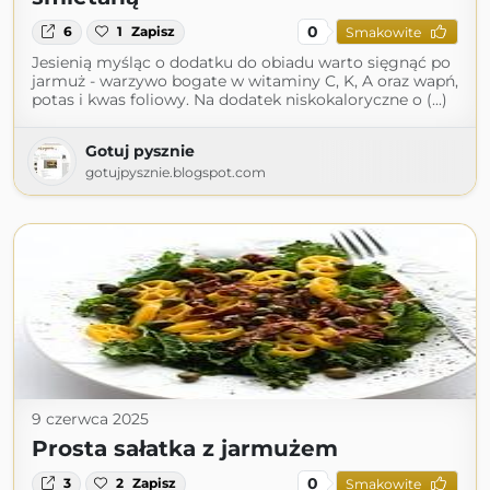
0
6
1
Zapisz
Smakowite
Jesienią myśląc o dodatku do obiadu warto sięgnąć po
jarmuż - warzywo bogate w witaminy C, K, A oraz wapń,
potas i kwas foliowy. Na dodatek niskokaloryczne o (...)
Gotuj pysznie
gotujpysznie.blogspot.com
9 czerwca 2025
Prosta sałatka z jarmużem
0
3
2
Zapisz
Smakowite