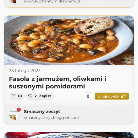
www.kuchennymidrzwiami.pl
23 lutego 2023
Fasola z jarmużem, oliwkami i
suszonymi pomidorami
0
18
2
Zapisz
Smakowite
Smaczny zeszyt
smacznyzeszyt.blogspot.com