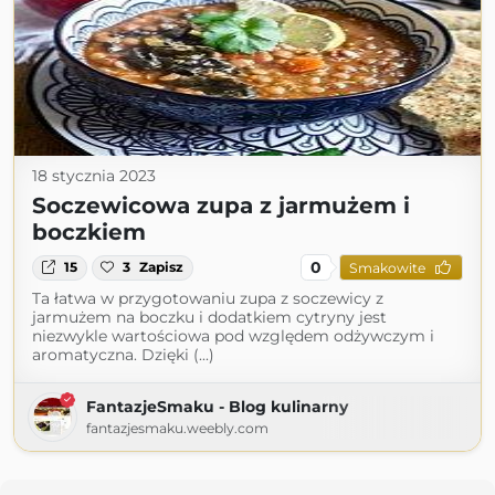
18 stycznia 2023
Soczewicowa zupa z jarmużem i
boczkiem
0
15
3
Zapisz
Smakowite
Ta łatwa w przygotowaniu zupa z soczewicy z
jarmużem na boczku i dodatkiem cytryny jest
niezwykle wartościowa pod względem odżywczym i
aromatyczna. Dzięki (...)
FantazjeSmaku - Blog kulinarny
fantazjesmaku.weebly.com