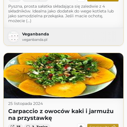
Pyszna, prosta sałatka składająca się zaledwie z 4
składników. Idealna jako dodatek do wege kotleta lub
jako samodzielna przekąska. Jeśli macie ochotę,
możecie (...)
Veganbanda
veganbanda.pl
25 listopada 2024
Carpaccio z owoców kaki i jarmużu
na przystawkę
0
23
2
Zapisz