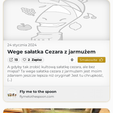
24 stycznia 2024
Wege sałatka Cezara z jarmużem
0
13
2
Zapisz
Smakowite
A gdyby tak zrobić kultową sałatkę cezara, ale bez
mięsa? Ta wege sałatka cezara z jarmużem jest moim
zdaniem jeszcze lepsza niż oryginał! Jest tu chrupkość,
(...)
Fly me to the spoon
flymetothespoon.com