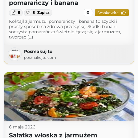
pomarańczy i banana
0
5
5
Zapisz
Smakowite
Koktajl z jarmużu, pomarańczy i banana to szybki i
prosty sposób na zdrową przekąskę. Słodki banan i
soczysta pomarańcza świetnie łączą się z jarmużem,
tworząc (...)
Posmakuj to
posmakujto.com
6 maja 2026
Sałatka włoska z jarmużem