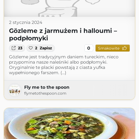
2 stycznia 2024
Gözleme z jarmużem i halloumi –
podpłomyki
0
23
2
Zapisz
Smakowite
Gözleme jest tradycyjnym daniem tureckim, nieco
przypomina nasze naleśniki albo podpłomyki.
Oryginalnie te placki powstają z ciasta yufka
wypełnionego farszem. (...)
Fly me to the spoon
flymetothespoon.com