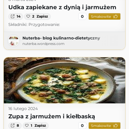
Udka zapiekane z dynią i jarmużem
0
14
2
Zapisz
Smakowite
Składniki: Przygotowanie:
Nuterba- blog kulinarno-dietetyczny
nuterba.wordpress.com
16 lutego 2024
Zupa z jarmużem i kiełbaską
0
8
1
Zapisz
Smakowite