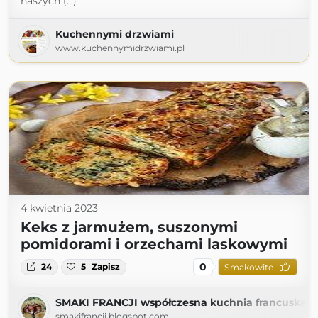
naszych (...)
Kuchennymi drzwiami
www.kuchennymidrzwiami.pl
4 kwietnia 2023
Keks z jarmużem, suszonymi
pomidorami i orzechami laskowymi
0
24
5
Zapisz
Smakowite
SMAKI FRANCJI współczesna kuchnia francuska
smakifrancji.blogspot.com