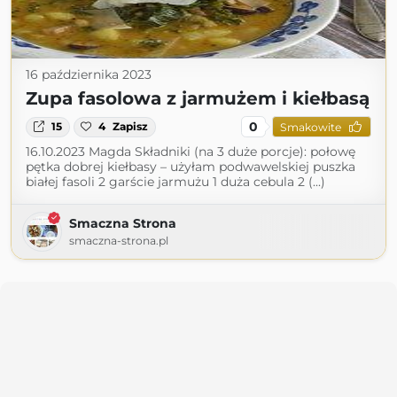
16 października 2023
Zupa fasolowa z jarmużem i kiełbasą
0
15
4
Zapisz
Smakowite
16.10.2023 Magda Składniki (na 3 duże porcje): połowę
pętka dobrej kiełbasy – użyłam podwawelskiej puszka
białej fasoli 2 garście jarmużu 1 duża cebula 2 (...)
Smaczna Strona
smaczna-strona.pl