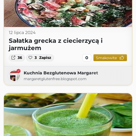
12 lipca 2024
Sałatka grecka z ciecierzycą i
jarmużem
0
36
3
Zapisz
Smakowite
Kuchnia Bezglutenowa Margaret
margaretglutenfree.blogspot.com