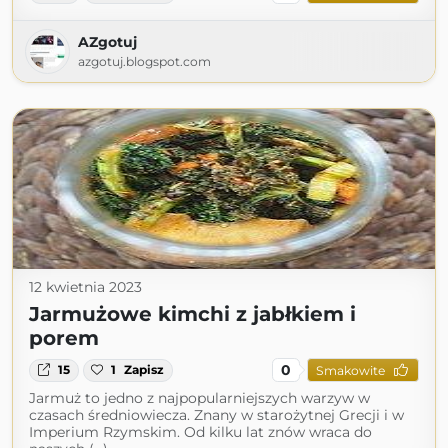
AZgotuj
azgotuj.blogspot.com
12 kwietnia 2023
Jarmużowe kimchi z jabłkiem i
porem
0
15
1
Zapisz
Smakowite
Jarmuż to jedno z najpopularniejszych warzyw w
czasach średniowiecza. Znany w starożytnej Grecji i w
Imperium Rzymskim. Od kilku lat znów wraca do