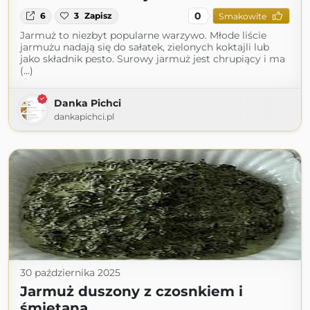
0
6
3
Zapisz
Smakowite
Jarmuż to niezbyt popularne warzywo. Młode liście
jarmużu nadają się do sałatek, zielonych koktajli lub
jako składnik pesto. Surowy jarmuż jest chrupiący i ma
(...)
Danka Pichci
dankapichci.pl
30 października 2025
Jarmuż duszony z czosnkiem i
śmietaną