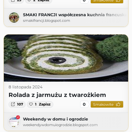
Smakowite
SMAKI FRANCJI współczesna kuchnia francuska
smakifrancji.blogspot.com
8 listopada 2024
Rolada z jarmużu z twarożkiem
0
107
1
Zapisz
Smakowite
Weekendy w domu i ogrodzie
weekendywdomuiogrodzie.blogspot.com