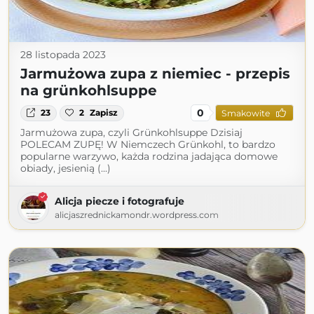
28 listopada 2023
Jarmużowa zupa z niemiec - przepis
na grünkohlsuppe
0
23
2
Zapisz
Smakowite
Jarmużowa zupa, czyli Grünkohlsuppe Dzisiaj
POLECAM ZUPĘ! W Niemczech Grünkohl, to bardzo
popularne warzywo, każda rodzina jadająca domowe
obiady, jesienią (...)
Alicja piecze i fotografuje
alicjaszrednickamondr.wordpress.com