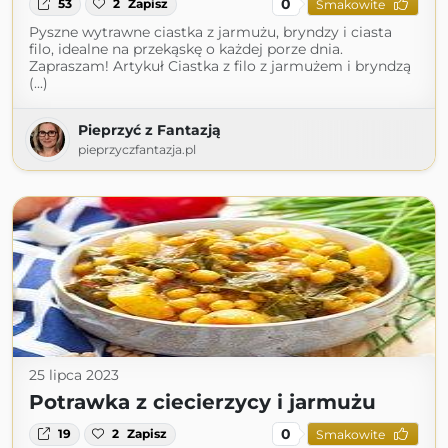
0
53
2
Zapisz
Smakowite
Pyszne wytrawne ciastka z jarmużu, bryndzy i ciasta
filo, idealne na przekąskę o każdej porze dnia.
Zapraszam! Artykuł Ciastka z filo z jarmużem i bryndzą
(...)
Pieprzyć z Fantazją
pieprzyczfantazja.pl
25 lipca 2023
Potrawka z ciecierzycy i jarmużu
0
19
2
Zapisz
Smakowite