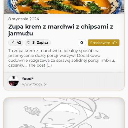
8 stycznia 2024
Zupa krem z marchwi z chipsami z
jarmużu
0
42
3
Zapisz
Smakowite
Ta zupa krem z marchwi to idealny sposób na
przemycenie dużej porcji warzyw! Dodatkowo
cudownie rozgrzewa za sprawą solidnej porcji imbiru,
czosnku… The post (...)
food²
www.food2.pl