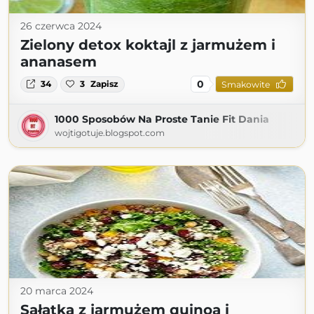
26 czerwca 2024
Zielony detox koktajl z jarmużem i
ananasem
0
34
3
Zapisz
Smakowite
1000 Sposobów Na Proste Tanie Fit Dania
wojtigotuje.blogspot.com
20 marca 2024
Sałatka z jarmużem quinoa i