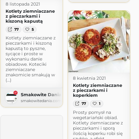
8 listopada 2021
Kotlety ziemniaczane
z pieczarkami i
kiszoną kapustą
77
5
Kotlety ziemniaczane z
pieczarkami i kiszoną
kapustą to pyszne,
sycące i proste w
wykonaniu danie
obiadowe. Koteciki
ziemniaczane
znakomicie smakują w
8 kwietnia 2021
(...)
Kotlety ziemniaczane
z pieczarkami i
Smakowite Dania
koperkiem
smakowitedania.com
77
1
Prosty pomysł na
wegetariański obiad.
Kotlety ziemniaczane z
pieczarkami i sporą
ilością koperku robi się
szybko, a efekt