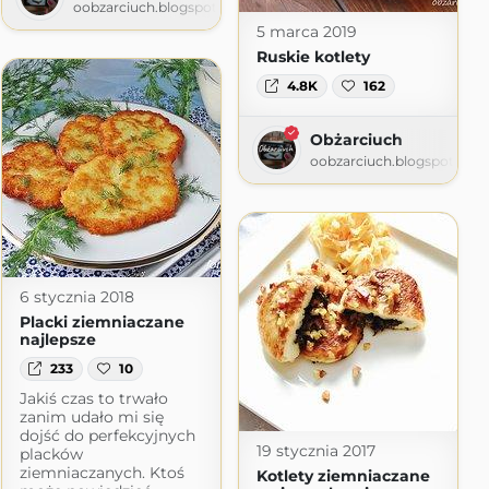
oobzarciuch.blogspot.com
5 marca 2019
Ruskie kotlety
4.8K
162
Obżarciuch
oobzarciuch.blogspot.com
6 stycznia 2018
Placki ziemniaczane
najlepsze
233
10
Jakiś czas to trwało
zanim udało mi się
dojść do perfekcyjnych
19 stycznia 2017
placków
ziemniaczanych. Ktoś
Kotlety ziemniaczane