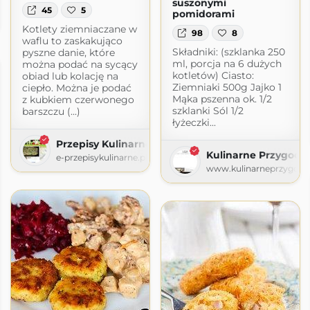
suszonymi
45
5
pomidorami
Kotlety ziemniaczane w
98
8
waflu to zaskakująco
Składniki: (szklanka 250
pyszne danie, które
ml, porcja na 6 dużych
można podać na sycący
kotletów) Ciasto:
obiad lub kolację na
Ziemniaki 500g Jajko 1
ciepło. Można je podać
Mąka pszenna ok. 1/2
z kubkiem czerwonego
szklanki Sól 1/2
barszczu (...)
łyżeczki...
Przepisy Kulinarne
Kulinarne Przygody
e-przepisykulinarne.pl
www.kulinarneprzygod
. Ana Mari's world.
pot.com