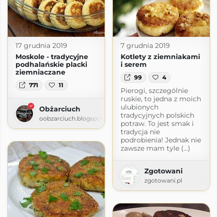
17 grudnia 2019
7 grudnia 2019
Moskole - tradycyjne
Kotlety z ziemniakami
podhalańskie placki
i serem
ziemniaczane
99
4
771
11
Pierogi, szczególnie
ruskie, to jedna z moich
ulubionych
Obżarciuch
tradycyjnych polskich
oobzarciuch.blogspot.com
potraw. To jest smak i
tradycja nie
podrobienia! Jednak nie
zawsze mam tyle (...)
Zgotowani
.com
zgotowani.pl