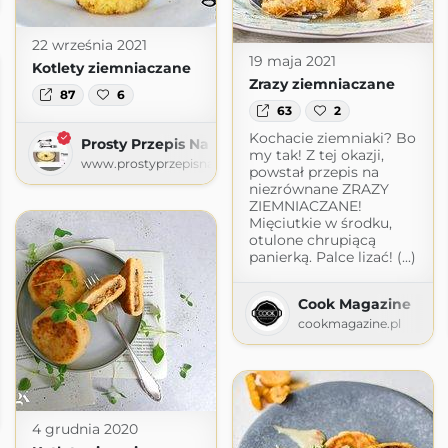
22 września 2021
19 maja 2021
Kotlety ziemniaczane
Zrazy ziemniaczane
87
6
63
2
Kochacie ziemniaki? Bo
Prosty Przepis Na
my tak! Z tej okazji,
www.prostyprzepisna.pl
powstał przepis na
niezrównane ZRAZY
ZIEMNIACZANE!
Mięciutkie w środku,
otulone chrupiącą
panierką. Palce lizać! (...)
Cook Magazine
cookmagazine.pl
spot.com
4 grudnia 2020