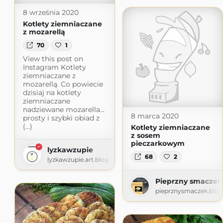
8 września 2020
Kotlety ziemniaczane
z mozarellą
70
1
View this post on
Instagram Kotlety
ziemniaczane z
mozarellą. Co powiecie
dzisiaj na kotlety
ziemniaczane
nadziewane mozarella…
8 marca 2020
prosty i szybki obiad z
(...)
Kotlety ziemniaczane
z sosem
pieczarkowym
lyzkawzupie
68
2
lyzkawzupie.art.blog
Pieprzny smaczek
pieprznysmaczek.blo