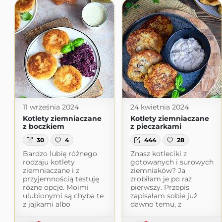
11 września 2024
24 kwietnia 2024
Kotlety ziemniaczane
Kotlety ziemniaczane
z boczkiem
z pieczarkami
30
4
444
28
Bardzo lubię różnego
Znasz kotleciki z
rodzaju kotlety
gotowanych i surowych
ziemniaczane i z
ziemniaków? Ja
przyjemnością testuję
zrobiłam je po raz
różne opcje. Moimi
pierwszy. Przepis
ulubionymi są chyba te
zapisałam sobie już
z jajkami albo
dawno temu, z