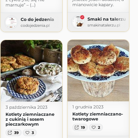
mianowicie kapary.
marnuje” – (...)
Smaki na talerzu
Co do jedzenia
smakinatalerzu.pl
codojedzenia.pl
1 grudnia 2023
3 października 2023
Kotlety ziemniaczano-
Kotlety ziemniaczane
twarogowe
z cukinią i sosem
pieczarkowym
19
2
39
3