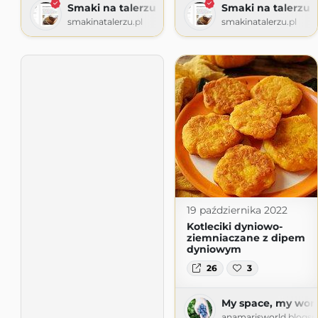
Smaki na talerzu
Smaki na talerzu
smakinatalerzu.pl
smakinatalerzu.pl
19 października 2022
Kotleciki dyniowo-
ziemniaczane z dipem
dyniowym
26
3
My space, my world
anamarisworld.blogs