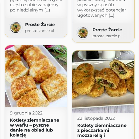
często sobie zadajemy
w pyszny sposób
po niedzielnym (...)
wykorzystać potencjał
ugotowanych (...)
Proste Żarcie
Proste Żarcie
proste-zarcie.pl
proste-zarcie.pl
9 grudnia 2022
22 listopada 2022
Kotlety ziemniaczane
w waflu – pyszne
Kotlety ziemniaczane
danie na obiad lub
z pieczarkami
kolację
mozzarellą i