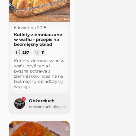
6 kwietnia 2018
Kotlety ziemniaczane
w waflu - przepis na
bezmięsny obiad
257
11
Kotlety ziemniaczane w
waflu czyli tania i
pyszna potrawa z
ziemniaków. Idealne na
bezmięsny obiadCzytaj
więcej »
Obżarciuch
oobzarciuch.blogspot.com