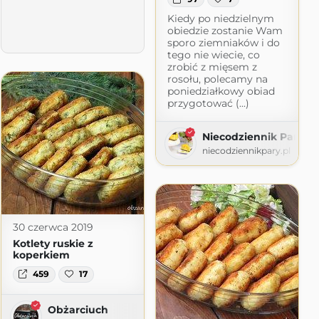
Kiedy po niedzielnym
obiedzie zostanie Wam
sporo ziemniaków i do
tego nie wiecie, co
zrobić z mięsem z
rosołu, polecamy na
poniedziałkowy obiad
przygotować (...)
Niecodziennik Pary
niecodziennikpary.pl
30 czerwca 2019
Kotlety ruskie z
koperkiem
459
17
Obżarciuch