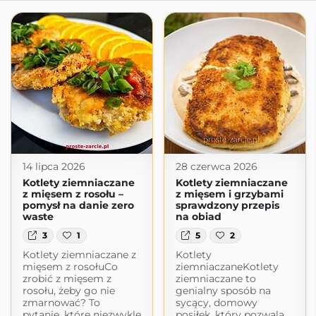
14 lipca 2026
28 czerwca 2026
Kotlety ziemniaczane
Kotlety ziemniaczane
z mięsem z rosołu –
z mięsem i grzybami
pomysł na danie zero
sprawdzony przepis
waste
na obiad
3
1
5
2
Kotlety ziemniaczane z
Kotlety
mięsem z rosołuCo
ziemniaczaneKotlety
zrobić z mięsem z
ziemniaczane to
rosołu, żeby go nie
genialny sposób na
zmarnować? To
sycący, domowy
pytanie, które niezwykle
posiłek, który pozwala