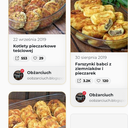
22 września 2019
Kotlety pieczarkowe
teściowej
30 sierpnia 2019
553
29
Farszynki babci z
ziemniaków i
Obżarciuch
pieczarek
oobzarciuch.blogspot.com
3.2K
120
Obżarciuch
oobzarciuch.blogspot