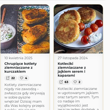
10 kwietnia 2025
27 listopada 2024
Chrupiące kotlety
Kotleciki
ziemniaczane z
ziemniaczane z
kurczakiem
jajkiem serem i
kaparami
22
4
63
2
Kotlety ziemniaczane
Kotleciki ziemniaczane
nigdy nie zawodzą –
w ugotowanym jajkiem
zwłaszcza gdy skrywają
oraz tartym serem. Tym
w sobie pyszne
co nadaje im
wnętrze! Dzisiaj mam
wyjątkowości jest
dla Was kolejny przepis
jeszcze jeden dodatek, a
z cyklu „nic się nie