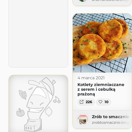
4 marca 2021
Kotlety ziemniaczane
z serem i cebulką
prażoną
226
10
Zrób to smacznie
zrobtosmacznie.blog