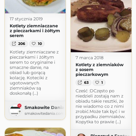
17 stycznia 2019
Kotlety ziemniaczane
z pieczarkami i żółtym
serem
206
10
Kotlety ziemniaczane z
pieczarkami i żółtym
7 marca 2018
serem to oryginalne i
Kotlety z ziemniaków
smaczne danie, na
z sosem
obiad lub gorącą
pieczarkowym
kolację. Koteciki z
63
1
ugotowanych
ziemniaków są
Cześć :DCzęsto po
doskonałą (...)
niedzieli zostają nam z
obiadu takie resztki, że
nie wiadomo co z nimi
Smakowite Dania
zrobić.Może tak być i w
smakowitedania.com
przypadku ziemniaków.
Kopytka to prawie (...)