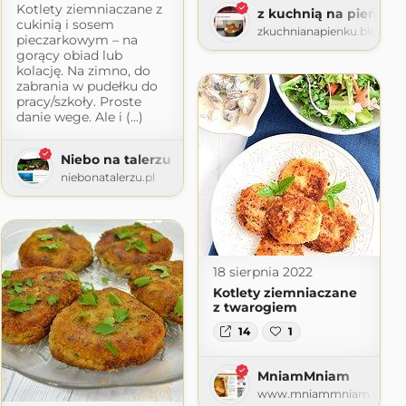
Kotlety ziemniaczane z
z kuchnią na pieńku
cukinią i sosem
zkuchnianapienku.blogspo
pieczarkowym – na
gorący obiad lub
kolację. Na zimno, do
zabrania w pudełku do
pracy/szkoły. Proste
danie wege. Ale i (...)
Niebo na talerzu
niebonatalerzu.pl
y.com
18 sierpnia 2022
Kotlety ziemniaczane
z twarogiem
14
1
MniamMniam
www.mniammniam.com