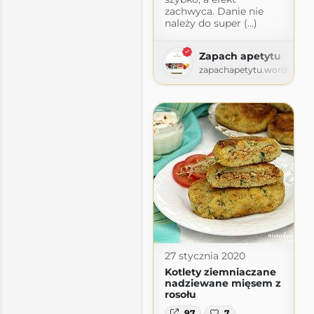
zachwyca. Danie nie
należy do super (...)
Zapach apetytu
zapachapetytu.wordpress
!
spot.com
27 stycznia 2020
Kotlety ziemniaczane
nadziewane mięsem z
rosołu
97
7