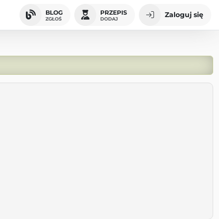
BLOG
PRZEPIS
Zaloguj się
ZGŁOŚ
DODAJ