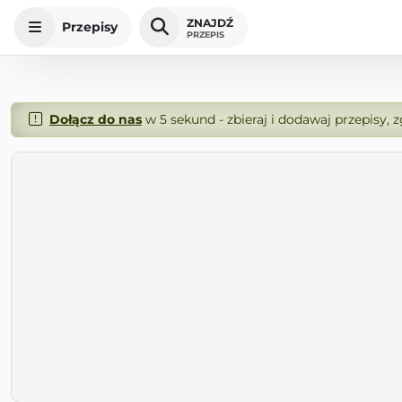
ZNAJDŹ
Przepisy
PRZEPIS
Dołącz do nas
w 5 sekund - zbieraj i dodawaj przepisy, 