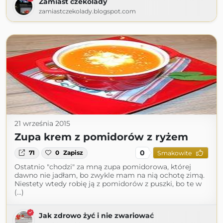
Zamiast czekolady
zamiastczekolady.blogspot.com
21 września 2015
Zupa krem z pomidorów z ryżem
0
71
0
Zapisz
Smakowite
Ostatnio "chodzi" za mną zupa pomidorowa, której
dawno nie jadłam, bo zwykle mam na nią ochotę zimą.
Niestety wtedy robię ją z pomidorów z puszki, bo te w
(...)
Jak zdrowo żyć i nie zwariować