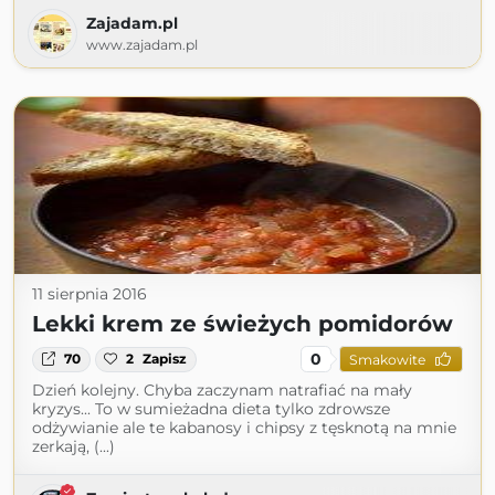
Zajadam.pl
www.zajadam.pl
11 sierpnia 2016
Lekki krem ze świeżych pomidorów
0
70
2
Zapisz
Smakowite
Dzień kolejny. Chyba zaczynam natrafiać na mały
kryzys... To w sumieżadna dieta tylko zdrowsze
odżywianie ale te kabanosy i chipsy z tęsknotą na mnie
zerkają, (...)