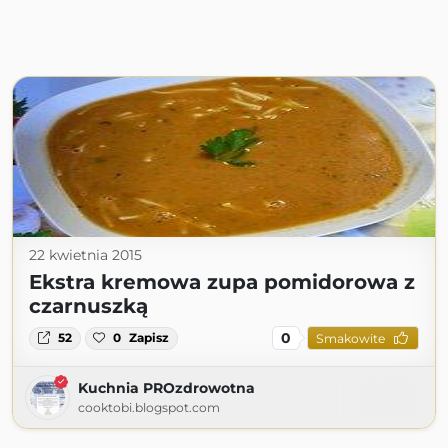
22 kwietnia 2015
Ekstra kremowa zupa pomidorowa z
czarnuszką
0
52
0
Zapisz
Smakowite
Kuchnia PROzdrowotna
cooktobi.blogspot.com