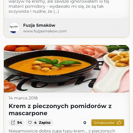
warzyw na kremy, ale zawsze ignorowałam w tej
materii pomidory - wydawało mi się, że są tak
oczywiste i nudne, że (...)
Fuzja Smaków
www.fuzjasmakow.com
14 marca 2018
Krem z pieczonych pomidorów z
mascarpone
0
94
4
Zapisz
Smakowite
Niesamowicie dobra zupa typu krem... z pieczonych