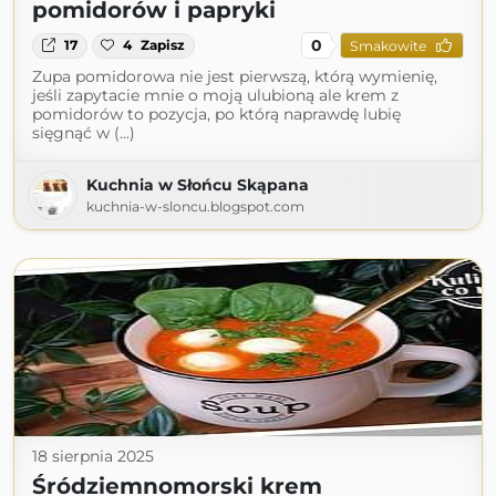
pomidorów i papryki
0
17
4
Zapisz
Smakowite
Zupa pomidorowa nie jest pierwszą, którą wymienię,
jeśli zapytacie mnie o moją ulubioną ale krem z
pomidorów to pozycja, po którą naprawdę lubię
sięgnąć w (...)
Kuchnia w Słońcu Skąpana
kuchnia-w-sloncu.blogspot.com
18 sierpnia 2025
Śródziemnomorski krem