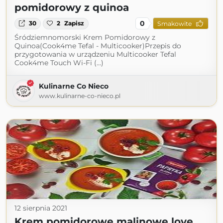
pomidorowy z quinoa
0
30
2
Zapisz
Smakowite
Śródziemnomorski Krem Pomidorowy z
Quinoa(Cook4me Tefal - Multicooker)Przepis do
przygotowania w urządzeniu Multicooker Tefal
Cook4me Touch Wi-Fi (...)
Kulinarne Co Nieco
www.kulinarne-co-nieco.pl
12 sierpnia 2021
Krem pomidorowe malinowe love