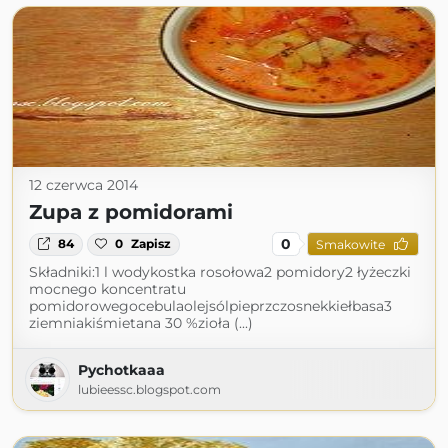
12 czerwca 2014
Zupa z pomidorami
0
84
0
Zapisz
Smakowite
Składniki:1 l wodykostka rosołowa2 pomidory2 łyżeczki
mocnego koncentratu
pomidorowegocebulaolejsólpieprzczosnekkiełbasa3
ziemniakiśmietana 30 %zioła (...)
Pychotkaaa
lubieessc.blogspot.com