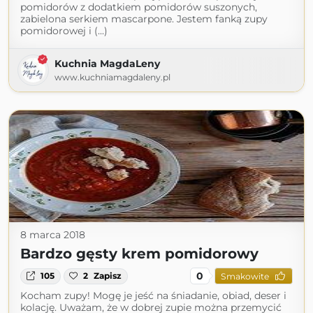
pomidorów z dodatkiem pomidorów suszonych,
zabielona serkiem mascarpone. Jestem fanką zupy
pomidorowej i (...)
Kuchnia MagdaLeny
www.kuchniamagdaleny.pl
8 marca 2018
Bardzo gęsty krem pomidorowy
0
105
2
Zapisz
Smakowite
Kocham zupy! Mogę je jeść na śniadanie, obiad, deser i
kolację. Uważam, że w dobrej zupie można przemycić