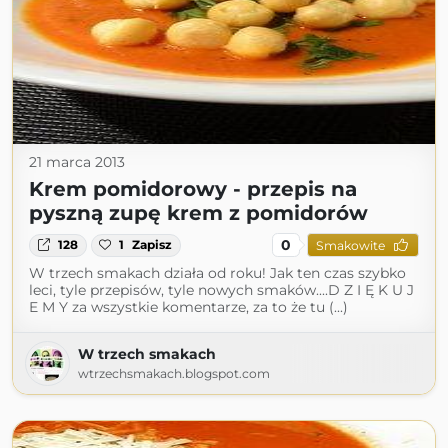
21 marca 2013
Krem pomidorowy - przepis na
pyszną zupę krem z pomidorów
0
128
1
Zapisz
Smakowite
W trzech smakach działa od roku! Jak ten czas szybko
leci, tyle przepisów, tyle nowych smaków....D Z I Ę K U J
E M Y za wszystkie komentarze, za to że tu (...)
W trzech smakach
wtrzechsmakach.blogspot.com