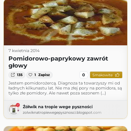
7 kwietnia 2014
Pomidorowo-paprykowy zawrót
głowy
0
135
1
Zapisz
Smakowite
Jestem pomidorożercą. Diagnoza ta towarzyszy mi od
ładnych kilkunastu lat. Nie ma złej pory na pomidora, są
tylko złe pomidory. Ale nawet poza sezonem (...)
Żółwik na tropie wege pyszności
zolwiknatropiewegepysznosci.blogspot.com