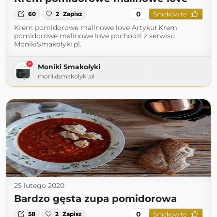
0
60
2
Zapisz
Smakowite
Krem pomidorowe malinowe love Artykuł Krem
pomidorowe malinowe love pochodzi z serwisu
MonikiSmakołyki.pl.
Moniki Smakołyki
monikismakolyki.pl
25 lutego 2020
Bardzo gęsta zupa pomidorowa
0
58
2
Zapisz
Smakowite