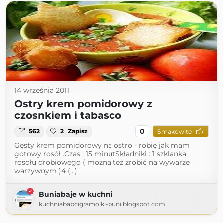
14 września 2011
Ostry krem pomidorowy z
czosnkiem i tabasco
0
562
2
Zapisz
Smakowite
Gęsty krem pomidorowy na ostro - robię jak mam
gotowy rosół .Czas : 15 minutSkładniki : 1 szklanka
rosołu drobiowego ( można też zrobić na wywarze
warzywnym )4 (...)
Buniabaje w kuchni
kuchniababcigramolki-buni.blogspot.com