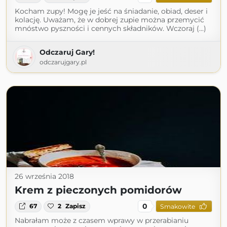
Kocham zupy! Mogę je jeść na śniadanie, obiad, deser i
kolację. Uważam, że w dobrej zupie można przemycić
mnóstwo pyszności i cennych składników. Wczoraj (...)
Odczaruj Gary!
odczarujgary.pl
26 września 2018
Krem z pieczonych pomidorów
0
67
2
Zapisz
Smakowite
Nabrałam może z czasem wprawy w przerabianiu