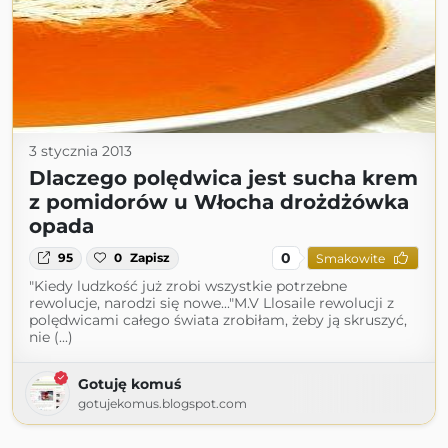
3 stycznia 2013
Dlaczego polędwica jest sucha krem
z pomidorów u Włocha drożdżówka
opada
0
95
0
Zapisz
Smakowite
"Kiedy ludzkość już zrobi wszystkie potrzebne
rewolucje, narodzi się nowe..."M.V Llosaile rewolucji z
polędwicami całego świata zrobiłam, żeby ją skruszyć,
nie (...)
Gotuję komuś
gotujekomus.blogspot.com