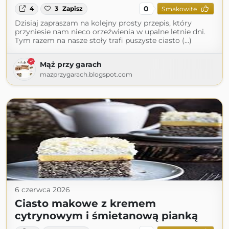
0
4
3
Zapisz
Smakowite
Dzisiaj zapraszam na kolejny prosty przepis, który
przyniesie nam nieco orzeźwienia w upalne letnie dni.
Tym razem na nasze stoły trafi puszyste ciasto (...)
Mąż przy garach
mazprzygarach.blogspot.com
6 czerwca 2026
Ciasto makowe z kremem
cytrynowym i śmietanową pianką