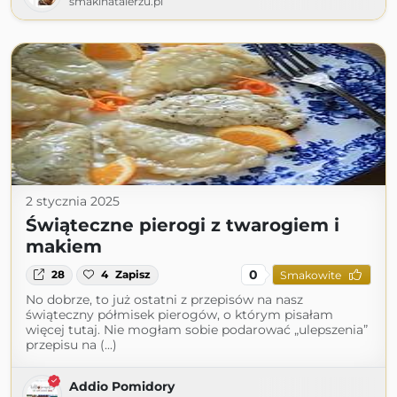
smakinatalerzu.pl
2 stycznia 2025
Świąteczne pierogi z twarogiem i
makiem
0
28
4
Zapisz
Smakowite
No dobrze, to już ostatni z przepisów na nasz
świąteczny półmisek pierogów, o którym pisałam
więcej tutaj. Nie mogłam sobie podarować „ulepszenia”
przepisu na (...)
Addio Pomidory