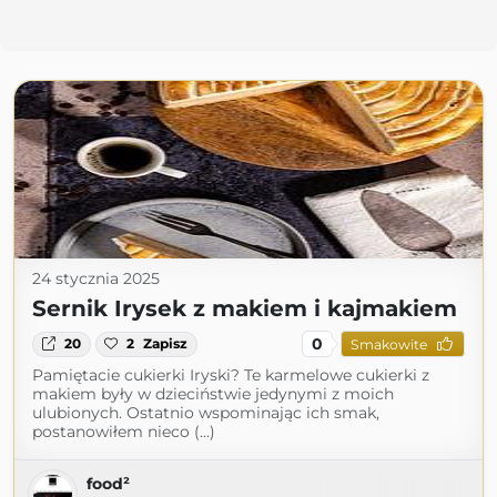
24 stycznia 2025
Sernik Irysek z makiem i kajmakiem
0
20
2
Zapisz
Smakowite
Pamiętacie cukierki Iryski? Te karmelowe cukierki z
makiem były w dzieciństwie jedynymi z moich
ulubionych. Ostatnio wspominając ich smak,
postanowiłem nieco (...)
food²