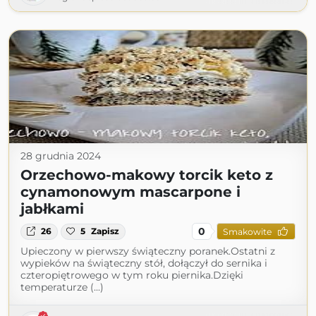
28 grudnia 2024
Orzechowo-makowy torcik keto z
cynamonowym mascarpone i
jabłkami
0
26
5
Zapisz
Smakowite
Upieczony w pierwszy świąteczny poranek.Ostatni z
wypieków na świąteczny stół, dołączył do sernika i
czteropiętrowego w tym roku piernika.Dzięki
temperaturze (...)