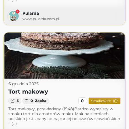
Pularda
www.pularda.com.pl
6 grudnia 2025
Tort makowy
0
3
0
Zapisz
Smakowite
Tort makowy, przekładany (1948)Bardzo wyrazisty w
smaku tort dla amatorów maku. Mak na ziemiach
polskich jest znany co najmniej od czasów słowiańskich
– (...)