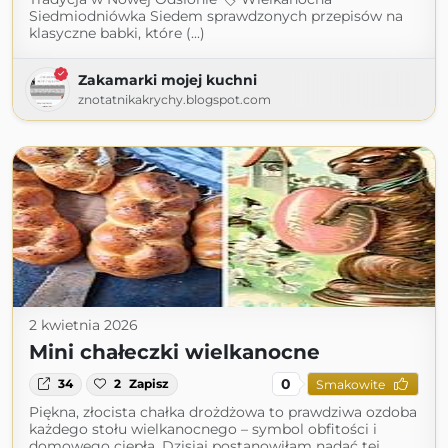
Siedmiodniówka Siedem sprawdzonych przepisów na
klasyczne babki, które (...)
Zakamarki mojej kuchni
znotatnikakrychy.blogspot.com
2 kwietnia 2026
Mini chałeczki wielkanocne
0
34
2
Zapisz
Smakowite
Piękna, złocista chałka drożdżowa to prawdziwa ozdoba
każdego stołu wielkanocnego – symbol obfitości i
domowego ciepła. Dzisiaj postanowiłam nadać tej