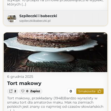
szykuje. To przepis na zimowe przedświąteczne wypieki,
których (...)
Szpileczki i babeczki
szpileczkiibabeczki.pl
6 grudnia 2025
Tort makowy
0
2
0
Zapisz
Smakowite
Tort makowy, przekładany (1948)Bardzo wyrazisty w
smaku tort dla amatorów maku. Mak na ziemiach
polskich jest znany co najmniej od czasów słowiańskich
– (...)