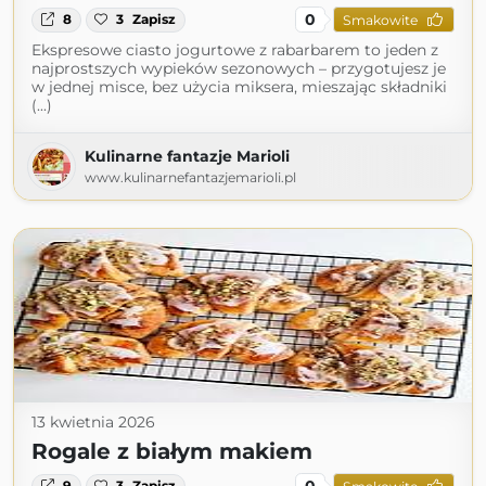
0
8
3
Zapisz
Smakowite
Ekspresowe ciasto jogurtowe z rabarbarem to jeden z
najprostszych wypieków sezonowych – przygotujesz je
w jednej misce, bez użycia miksera, mieszając składniki
(...)
Kulinarne fantazje Marioli
www.kulinarnefantazjemarioli.pl
13 kwietnia 2026
Rogale z białym makiem
0
9
3
Zapisz