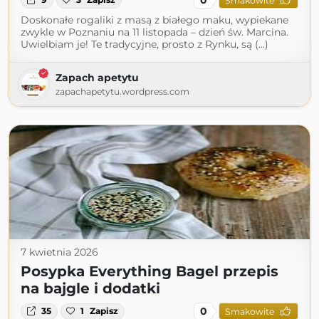
Smakowite
Doskonałe rogaliki z masą z białego maku, wypiekane
zwykle w Poznaniu na 11 listopada – dzień św. Marcina.
Uwielbiam je! Te tradycyjne, prosto z Rynku, są (...)
Zapach apetytu
zapachapetytu.wordpress.com
7 kwietnia 2026
Posypka Everything Bagel przepis
na bajgle i dodatki
0
35
1
Zapisz
Smakowite