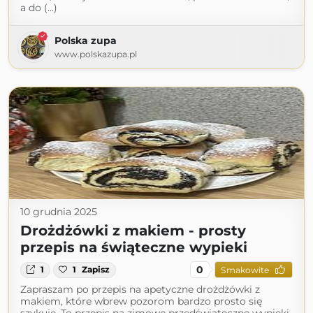
a do (...)
Polska zupa
www.polskazupa.pl
10 grudnia 2025
Drożdżówki z makiem - prosty
przepis na świąteczne wypieki
0
1
1
Zapisz
Smakowite
Zapraszam po przepis na apetyczne drożdżówki z
makiem, które wbrew pozorom bardzo prosto się