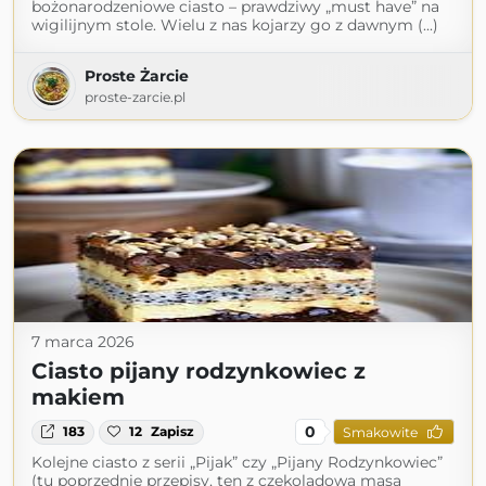
bożonarodzeniowe ciasto – prawdziwy „must have” na
wigilijnym stole. Wielu z nas kojarzy go z dawnym (...)
Proste Żarcie
proste-zarcie.pl
7 marca 2026
Ciasto pijany rodzynkowiec z
makiem
0
183
12
Zapisz
Smakowite
Kolejne ciasto z serii „Pijak” czy „Pijany Rodzynkowiec”
(tu poprzednie przepisy, ten z czekoladową masą