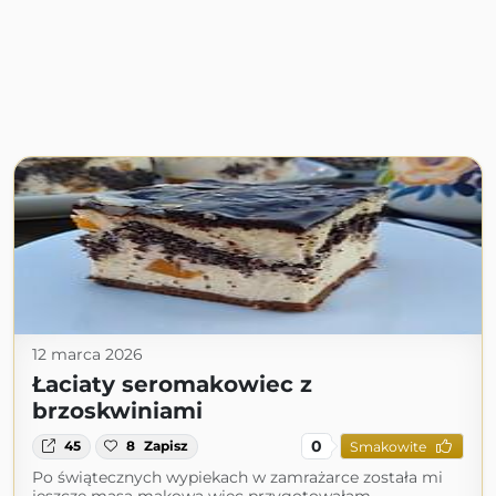
12 marca 2026
Łaciaty seromakowiec z
brzoskwiniami
0
45
8
Zapisz
Smakowite
Po świątecznych wypiekach w zamrażarce została mi