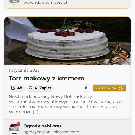
www.addiopomidory.pl
1 stycznia 2025
Tort makowy z kremem
0
48
4
Zapisz
Smakowite
Niech nadchodzący Nowy Rok zaskoczy
Wasmnóstwem wyjątkowych momentów, liczbą okazji
do spełniania marzeńi wyzwaniami, które dostarczą
Wam dużo (...)
Ogrody babilonu
ogrodybabilonu.blogspot.com