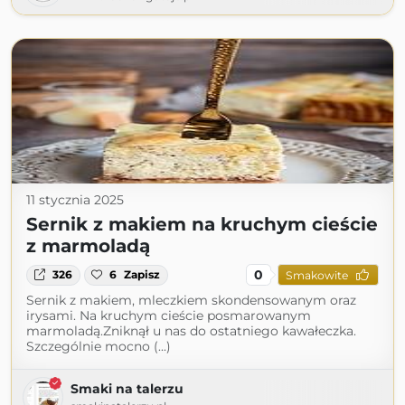
11 stycznia 2025
Sernik z makiem na kruchym cieście
z marmoladą
0
326
6
Zapisz
Smakowite
Sernik z makiem, mleczkiem skondensowanym oraz
irysami. Na kruchym cieście posmarowanym
marmoladą.Zniknął u nas do ostatniego kawałeczka.
Szczególnie mocno (...)
Smaki na talerzu