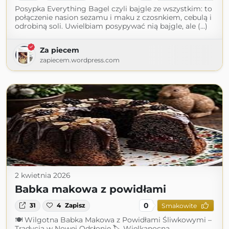
Posypka Everything Bagel czyli bajgle ze wszystkim: to
połączenie nasion sezamu i maku z czosnkiem, cebulą i
odrobiną soli. Uwielbiam posypywać nią bajgle, ale (...)
Za piecem
zapiecem.wordpress.com
2 kwietnia 2026
Babka makowa z powidłami
0
31
4
Zapisz
Smakowite
🍽 Wilgotna Babka Makowa z Powidłami Śliwkowymi –
Tradycja w Nowej Odsłonie 🏷 Wielkanocna