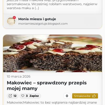
jeszcze masa makowa więc przygotowałam
seromakowca. Wcześniej robiłam warstwowo, najpierw
warstwa maku a (...)
Monia miesza i gotuje
moniamieszaigotuje.blogspot.com
10 marca 2026
Makowiec – sprawdzony przepis
mojej mamy
0
12
3
Zapisz
Smakowite
MakowiecMakowiec to bez wątpienia najbardziej znane