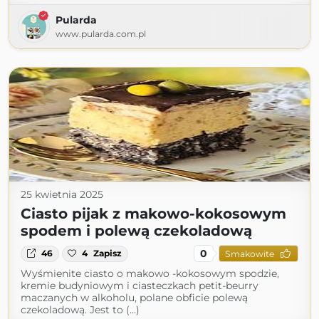
Pularda
www.pularda.com.pl
25 kwietnia 2025
Ciasto pijak z makowo-kokosowym
spodem i polewą czekoladową
0
46
4
Zapisz
Smakowite
Wyśmienite ciasto o makowo -kokosowym spodzie,
kremie budyniowym i ciasteczkach petit-beurry
maczanych w alkoholu, polane obficie polewą
czekoladową. Jest to (...)