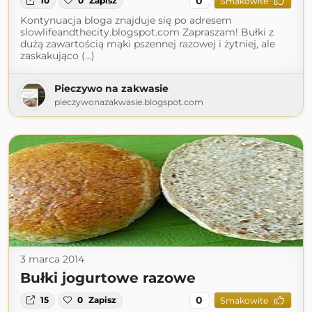
0
10
0
Zapisz
Smakowite
Kontynuacja bloga znajduje się po adresem
slowlifeandthecity.blogspot.com Zapraszam! Bułki z
dużą zawartością mąki pszennej razowej i żytniej, ale
zaskakująco (...)
Pieczywo na zakwasie
pieczywonazakwasie.blogspot.com
3 marca 2014
Bułki jogurtowe razowe
0
15
0
Zapisz
Smakowite