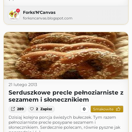
Forks'N'Canvas
forksncanvas.blogspot.com
21 lutego 2013
Serduszkowe precle pełnoziarniste z
sezamem i słonecznikiem
0
289
2
Zapisz
Smakowite
Dzisiaj kolejna porcja świeżych bułeczek. Tym razem
pełnoziarniste precle posypane sezamem i
słonecznikiem. Serdecznie polecam, równie pyszne jak