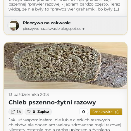
pszennej "prawie" razowej - jadłam bardzo często. Teraz
widzę, że nie były to "prawdziwe" grahamki, bo były (...)
Pieczywo na zakwasie
pieczywonazakwasie.blogspot.com
13 października 2013
Chleb pszenno-żytni razowy
0
14
0
Zapisz
Smakowite
Jak już wspominałam, nie lubię ciężkich razowych
chlebów, ale doceniam walory zdrowotne mąki razowej.
Niestety ostatnia moja próba upieczenia żytniego