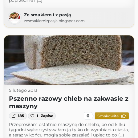
poprzednie i (...)
Ze smakiem i z pasją
zesmakiemizpasja.blogspot.com
5 lutego 2013
Pszenno razowy chleb na zakwasie z
maszyny
0
185
1
Zapisz
Smakowite
Przeprosiłam ostatnio maszynę do chleba, bo od kilku
tygodni wykorzystywałam ją tylko do wyrabiania ciasta,
a teraz w końcu mogła sobie zaszaleć i upiec to co (...)