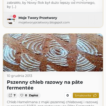
zabrakło, by Nowy Rok był dużo lepszy od minionego,
by (...)
Moje Twory Przetwory
mojetworyprzetwory.blogspot.com
10 grudnia 2013
Pszenny chleb razowy na pâte
fermentée
0
7
0
Zapisz
Smakowite
Chleb Hamelmana z mąki pszennej chlebowej i razowej