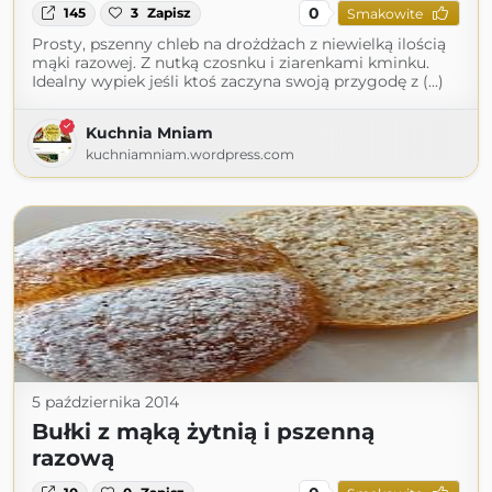
0
145
3
Zapisz
Smakowite
Prosty, pszenny chleb na drożdżach z niewielką ilością
mąki razowej. Z nutką czosnku i ziarenkami kminku.
Idealny wypiek jeśli ktoś zaczyna swoją przygodę z (...)
Kuchnia Mniam
kuchniamniam.wordpress.com
5 października 2014
Bułki z mąką żytnią i pszenną
razową