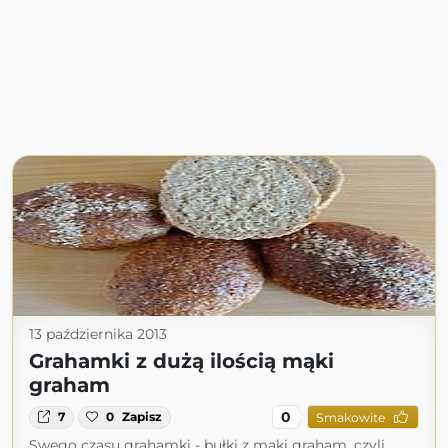
13 października 2013
Grahamki z dużą ilością mąki
graham
0
7
0
Zapisz
Smakowite
Swego czasu grahamki - bułki z mąki graham, czyli