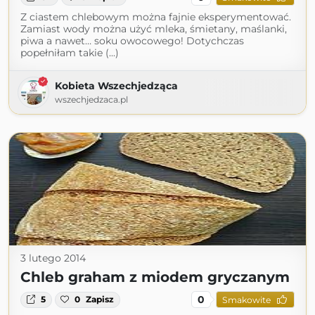
Z ciastem chlebowym można fajnie eksperymentować.
Zamiast wody można użyć mleka, śmietany, maślanki,
piwa a nawet… soku owocowego! Dotychczas
popełniłam takie (...)
Kobieta Wszechjedząca
wszechjedzaca.pl
3 lutego 2014
Chleb graham z miodem gryczanym
0
5
0
Zapisz
Smakowite