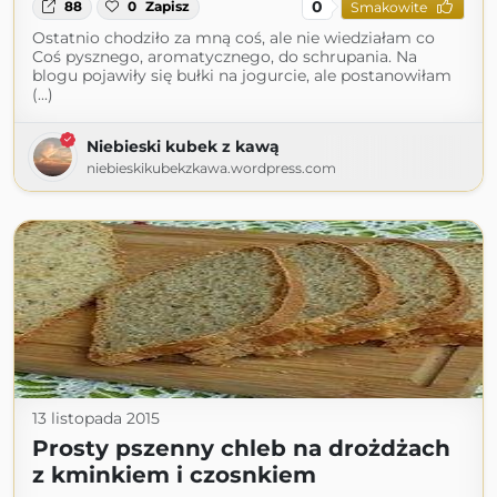
0
88
0
Zapisz
Smakowite
Ostatnio chodziło za mną coś, ale nie wiedziałam co
Coś pysznego, aromatycznego, do schrupania. Na
blogu pojawiły się bułki na jogurcie, ale postanowiłam
(...)
Niebieski kubek z kawą
niebieskikubekzkawa.wordpress.com
13 listopada 2015
Prosty pszenny chleb na drożdżach
z kminkiem i czosnkiem