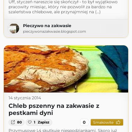
Uff, styczeń nareszcie się skończył - to był wyjątkowo
pracowity miesiąc, który nie pozwolił za bardzo na
szaleństwa chlebowe, ale przynajmniej na (...)
Pieczywo na zakwasie
pieczywonazakwasie.blogspot.com
14 stycznia 2014
Chleb pszenny na zakwasie z
pestkami dyni
0
80
1
Zapisz
Smakowite
Przymusowe L4 skutkuje niespodziankami. Skoro już