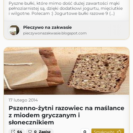
Pyszne bułki, które mimo dość dużej zawartości mąki
pełnoziarnistej są, dzięki dodatkowi jogurtu, mięciutkie
i wilgotne. Polecam :) Jogurtowe bułki razowe 9 (...)
Pieczywo na zakwasie
pieczywonazakwasie.blogspot.com
17 lutego 2014
Pszenno-żytni razowiec na maślance
z miodem gryczanym i
słonecznikiem
0
64
0
Zapisz
Smakowite