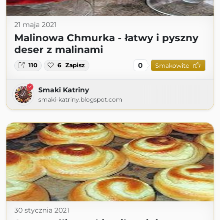
21 maja 2021
Malinowa Chmurka - łatwy i pyszny
deser z malinami
0
110
6
Zapisz
Smakowite
Smaki Katriny
smaki-katriny.blogspot.com
30 stycznia 2021