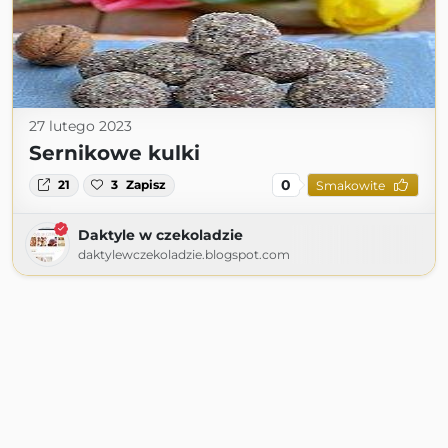
27 lutego 2023
Sernikowe kulki
0
21
3
Zapisz
Smakowite
Daktyle w czekoladzie
daktylewczekoladzie.blogspot.com