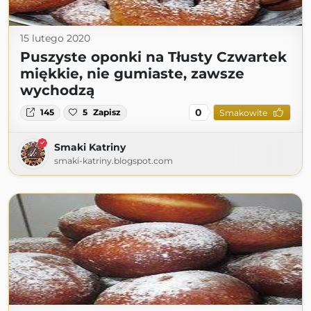
15 lutego 2020
Puszyste oponki na Tłusty Czwartek
miękkie, nie gumiaste, zawsze
wychodzą
0
145
5
Zapisz
Smakowite
Smaki Katriny
smaki-katriny.blogspot.com