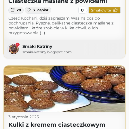
Ciasteczka maślane z powidłami
0
28
3
Zapisz
Smakowite
Cześć Kochani, dziś zapraszam Was na coś do
pochrupania. Pyszne, delikatne ciasteczka maślane z
powidłami, które zrobicie w kilka chwil. o ich
przygotowania (...)
Smaki Katriny
smaki-katriny.blogspot.com
3 stycznia 2025
Kulki z kremem ciasteczkowym