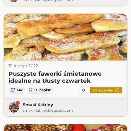
19 lutego 2022
Puszyste faworki śmietanowe
idealne na tłusty czwartek
0
147
9
Zapisz
Smakowite
Smaki Katriny
smaki-katriny.blogspot.com