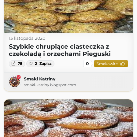
13 listopada 2020
Szybkie chrupiące ciasteczka z
czekoladą i orzechami Pieguski
0
78
2
Zapisz
Smakowite
Smaki Katriny
smaki-katriny.blogspot.com