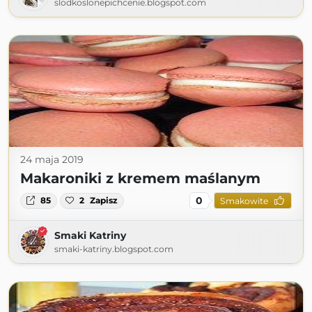
slodkoslonepichcenie.blogspot.com
24 maja 2019
Makaroniki z kremem maślanym
0
85
2
Zapisz
Smakowite
Smaki Katriny
smaki-katriny.blogspot.com