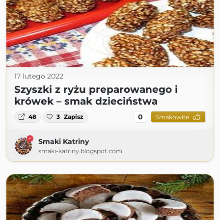
17 lutego 2022
Szyszki z ryżu preparowanego i
krówek – smak dzieciństwa
0
48
3
Zapisz
Smakowite
Smaki Katriny
smaki-katriny.blogspot.com