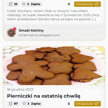
0
25
3
Zapisz
Smakowite
Cześć Kochani, witam Was w nowym roku.Mam
nadzieję, że super bawiliście się n Sylwestrze. Dziś chcę
Wam przedstawić bardzo łatwy przepis na pyszne (...)
Smaki Katriny
smaki-katriny.blogspot.com
18 grudnia 2023
Pierniczki na ostatnią chwilę
0
87
3
Zapisz
Smakowite