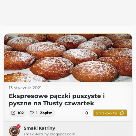
13 stycznia 2021
Ekspresowe pączki puszyste i
pyszne na Tłusty czwartek
0
102
1
Zapisz
Smakowite
Smaki Katriny
smaki-katriny.blogspot.com