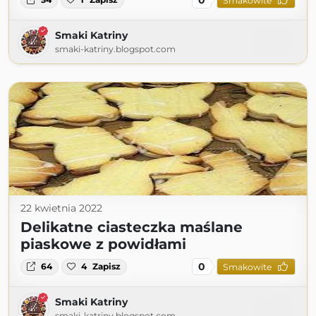
Smakowite
Smaki Katriny
smaki-katriny.blogspot.com
22 kwietnia 2022
Delikatne ciasteczka maślane
piaskowe z powidłami
0
64
4
Zapisz
Smakowite
Smaki Katriny
smaki-katriny.blogspot.com