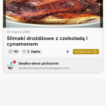
10 marca 2019
Ślimaki drożdżowe z czekoladą i
cynamonem
0
113
2
Zapisz
Smakowite
Słodko-słone pichcenie
slodkoslonepichcenie.blogspot.com