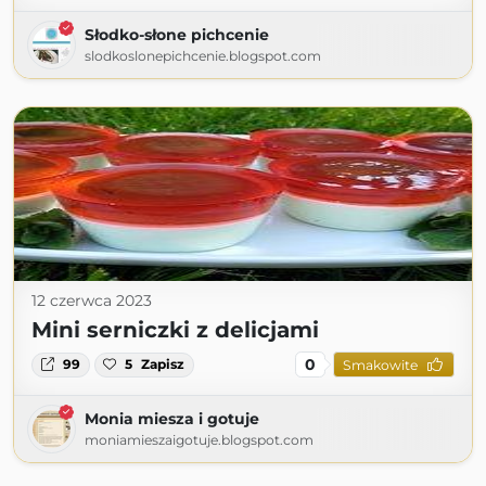
Słodko-słone pichcenie
slodkoslonepichcenie.blogspot.com
12 czerwca 2023
Mini serniczki z delicjami
0
99
5
Zapisz
Smakowite
Monia miesza i gotuje
moniamieszaigotuje.blogspot.com