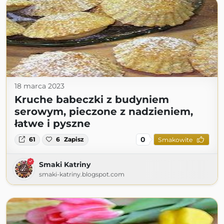
18 marca 2023
Kruche babeczki z budyniem
serowym, pieczone z nadzieniem,
łatwe i pyszne
0
61
6
Zapisz
Smakowite
Smaki Katriny
smaki-katriny.blogspot.com