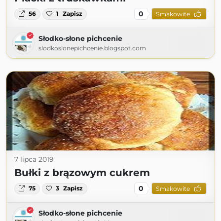
0
56
1
Zapisz
Smakowite
Słodko-słone pichcenie
slodkoslonepichcenie.blogspot.com
7 lipca 2019
Bułki z brązowym cukrem
0
75
3
Zapisz
Smakowite
Słodko-słone pichcenie