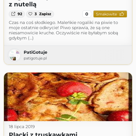
z nutellą
0
92
3
Zapisz
Smakowite
Czas na coś słodkiego. Maleńkie rogaliki na piwie to
moje ostatnie odkrycie! Piwo sprawia, że są one
niesamowicie kruche. Oczywiście nie byłabym sobą
gdybym (...)
PatiGotuje
patigotuje.pl
18 lipca 2019
Placki z truskawkami