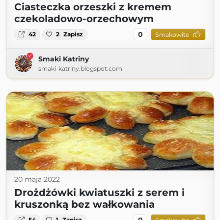
Ciasteczka orzeszki z kremem
czekoladowo-orzechowym
0
42
2
Zapisz
Smakowite
Smaki Katriny
smaki-katriny.blogspot.com
20 maja 2022
Drożdżówki kwiatuszki z serem i
kruszonką bez wałkowania
0
54
1
Zapisz