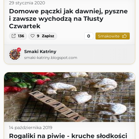
29 stycznia 2020
Domowe pączki jak dawniej, pyszne
i zawsze wychodzą na Tłusty
Czwartek
0
136
9
Zapisz
Smakowite
Smaki Katriny
smaki-katriny.blogspot.com
14 października 2019
Rogaliki na piwie - kruche słodkości