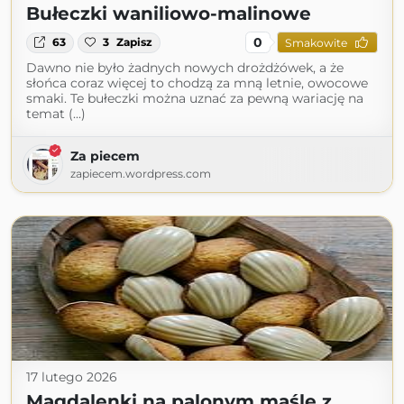
Bułeczki waniliowo-malinowe
0
63
3
Zapisz
Smakowite
Dawno nie było żadnych nowych drożdżówek, a że
słońca coraz więcej to chodzą za mną letnie, owocowe
smaki. Te bułeczki można uznać za pewną wariację na
temat (...)
Za piecem
zapiecem.wordpress.com
17 lutego 2026
Magdalenki na palonym maśle z