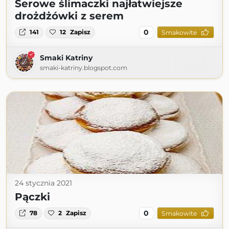
Serowe ślimaczki najłatwiejsze
drożdżówki z serem
0
141
12
Zapisz
Smakowite
Smaki Katriny
smaki-katriny.blogspot.com
24 stycznia 2021
Pączki
0
78
2
Zapisz
Smakowite