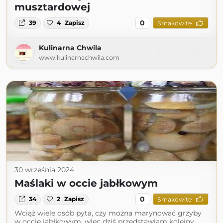
musztardowej
0
39
4
Zapisz
Smakowite
Kulinarna Chwila
www.kulinarnachwila.com
30 września 2024
Maślaki w occie jabłkowym
0
34
2
Zapisz
Smakowite
Wciąż wiele osób pyta, czy można marynować grzyby
w occie jabłkowym, więc dziś przedstawiam kolejny