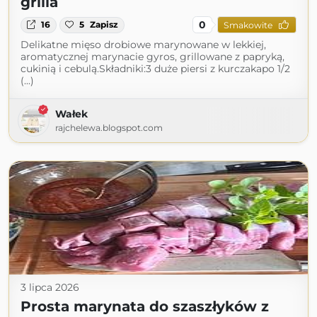
grilla
0
16
5
Zapisz
Smakowite
Delikatne mięso drobiowe marynowane w lekkiej,
aromatycznej marynacie gyros, grillowane z papryką,
cukinią i cebulą.Składniki:3 duże piersi z kurczakapo 1/2
(...)
Wałek
rajchelewa.blogspot.com
3 lipca 2026
Prosta marynata do szaszłyków z