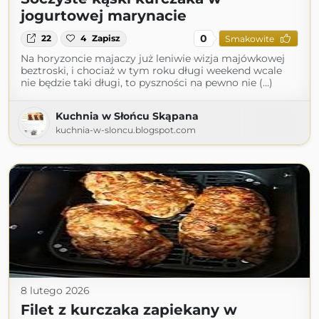
jogurtowej marynacie
0
22
4
Zapisz
Smakowite
Na horyzoncie majaczy już leniwie wizja majówkowej
beztroski, i chociaż w tym roku długi weekend wcale
nie będzie taki długi, to pyszności na pewno nie (...)
Kuchnia w Słońcu Skąpana
kuchnia-w-sloncu.blogspot.com
8 lutego 2026
Filet z kurczaka zapiekany w