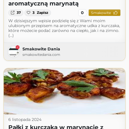
aromatyczną marynatą
0
37
3
Zapisz
Smakowite
W dzisiejszym wpisie podzielę się z Wami moim
ulubionym przepisem na aromatyczne udka z kurczaka,
które możecie podać zarówno na ciepło, jak i na zimno.
(...)
Smakowite Dania
smakowitedania.com
6 listopada 2024
Pałki z kurczaka w marynacie z