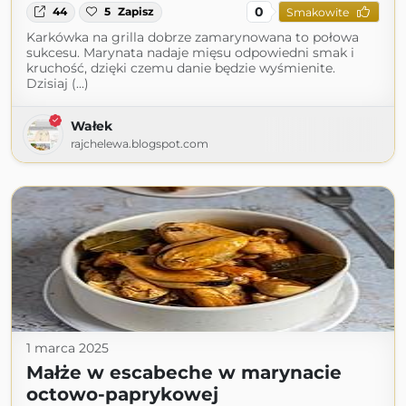
0
44
5
Zapisz
Smakowite
Karkówka na grilla dobrze zamarynowana to połowa
sukcesu. Marynata nadaje mięsu odpowiedni smak i
kruchość, dzięki czemu danie będzie wyśmienite.
Dzisiaj (...)
Wałek
rajchelewa.blogspot.com
1 marca 2025
Małże w escabeche w marynacie
octowo-paprykowej