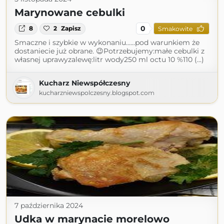
Marynowane cebulki
0
8
2
Zapisz
Smakowite
Smaczne i szybkie w wykonaniu......pod warunkiem że
dostaniecie już obrane. 😉Potrzebujemy:małe cebulki z
własnej uprawyzalewę:litr wody250 ml octu 10 %110 (...)
Kucharz Niewspółczesny
kucharzniewspolczesny.blogspot.com
7 października 2024
Udka w marynacie morelowo