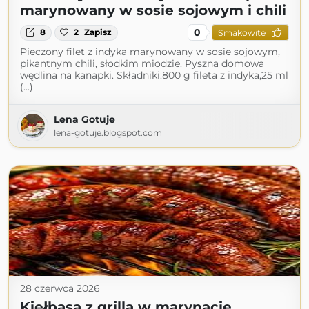
marynowany w sosie sojowym i chili
0
8
2
Zapisz
Smakowite
Pieczony filet z indyka marynowany w sosie sojowym,
pikantnym chili, słodkim miodzie. Pyszna domowa
wędlina na kanapki. Składniki:800 g fileta z indyka,25 ml
(...)
Lena Gotuje
lena-gotuje.blogspot.com
28 czerwca 2026
Kiełbasa z grilla w marynacie