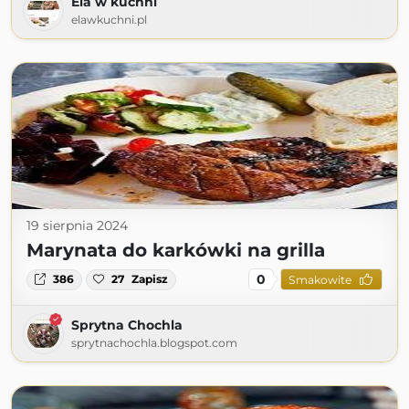
Ela w kuchni
elawkuchni.pl
19 sierpnia 2024
Marynata do karkówki na grilla
0
386
27
Zapisz
Smakowite
Sprytna Chochla
sprytnachochla.blogspot.com