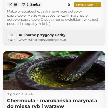
0
15
2
Zapisz
Smakowite
Małże w escabeche, czyli marynacie octowo-
paprykowej Małże w escabeche, czyli marynacie
octowo-paprykowejOwoce morza uwielbiam w każdej
postaci i mogłabym je (...)
Kulinarne przygody Gatity
www.kulinarneprzygodygatity.pl
9 grudnia 2024
Chermoula - marokańska marynata
do mięsa ryb i warzyw