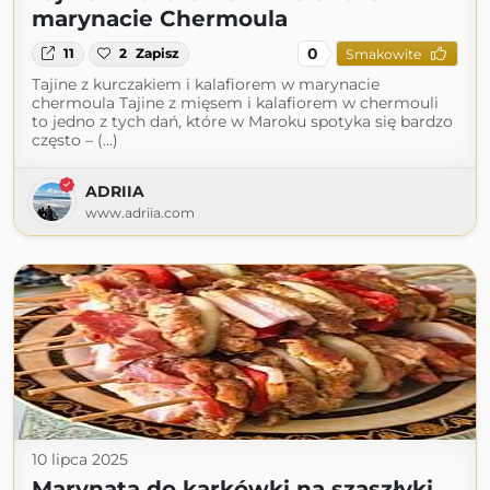
marynacie Chermoula
0
11
2
Zapisz
Smakowite
Tajine z kurczakiem i kalafiorem w marynacie
chermoula Tajine z mięsem i kalafiorem w chermouli
to jedno z tych dań, które w Maroku spotyka się bardzo
często – (...)
ADRIIA
www.adriia.com
10 lipca 2025
Marynata do karkówki na szaszłyki