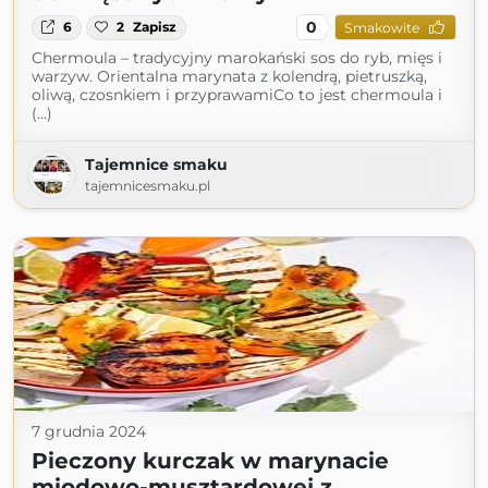
0
6
2
Zapisz
Smakowite
Chermoula – tradycyjny marokański sos do ryb, mięs i
warzyw. Orientalna marynata z kolendrą, pietruszką,
oliwą, czosnkiem i przyprawamiCo to jest chermoula i
(...)
Tajemnice smaku
tajemnicesmaku.pl
7 grudnia 2024
Pieczony kurczak w marynacie
miodowo-musztardowej z