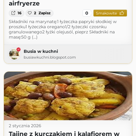
airfryerze
0
16
2
Zapisz
Smakowite
Składniki na marynatę:1 łyżeczka papryki słodkiej w
proszku1 łyżeczka oregano1/2 łyżeczki czosnku
granulowanego2 łyżki olejusól, pieprz Składniki na
masę:50 g (...)
Busia w kuchni
busiawkuchni.blogspot.com
2 stycznia 2026
Tajine z kurczakiem i kalafiorem w