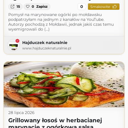
0
15
0
Zapisz
Smakowite
Pomysł na marynowane ogórki po mołdawsku
podpatrzyłam na jednym z kanałów na YouTube.
Autorzy pochodzą z Mołdawii, jednak jakiś czas temu
wyemigrowali do (...)
Hajduczek naturalnie
www.hajduczeknaturalnie.pl
28 lipca 2026
Grillowany łosoś w herbacianej
marynacie z ogórkową salsą