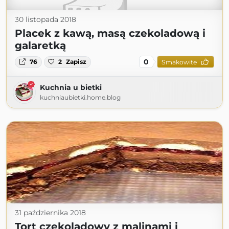
30 listopada 2018
Placek z kawą, masą czekoladową i
galaretką
0
76
2
Zapisz
Smakowite
Kuchnia u bietki
kuchniaubietki.home.blog
31 października 2018
Tort czekoladowy z malinami i