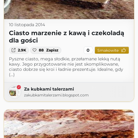
10 listopada 2014
Ciasto marzenie z kawą i czekoladą
dla gości
0
2.9K
88
Zapisz
Smakowite
Pyszne ciasto, mega słodkie, przełamane lekką nutą
kawy. Jego przygotowanie nie jest skomplikowane,
ciasto dobrze się kroi i ładnie prezentuje. Idealne, gdy
(...)
Za kubkami talerzami
zakubkamitalerzami.blogspot.com