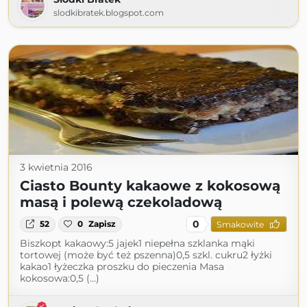
slodkibratek.blogspot.com
3 kwietnia 2016
Ciasto Bounty kakaowe z kokosową
masą i polewą czekoladową
0
52
0
Zapisz
Smakowite
Biszkopt kakaowy:5 jajek1 niepełna szklanka mąki
tortowej (może być też pszenna)0,5 szkl. cukru2 łyżki
kakao1 łyżeczka proszku do pieczenia Masa
kokosowa:0,5 (...)