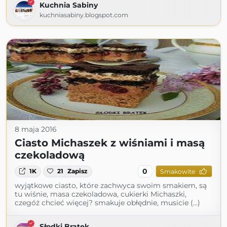
Kuchnia Sabiny
kuchniasabiny.blogspot.com
8 maja 2016
Ciasto Michaszek z wiśniami i masą
czekoladową
0
1K
21
Zapisz
Smakowite
wyjątkowe ciasto, które zachwyca swoim smakiem, są
tu wiśnie, masa czekoladowa, cukierki Michaszki,
czegóż chcieć więcej? smakuje obłędnie, musicie (...)
Słodki Bratek