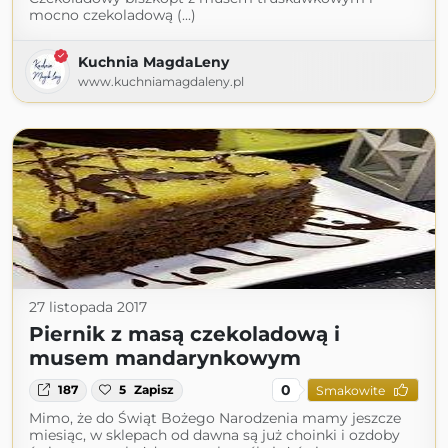
mocno czekoladową (...)
Kuchnia MagdaLeny
www.kuchniamagdaleny.pl
27 listopada 2017
Piernik z masą czekoladową i
musem mandarynkowym
0
187
5
Zapisz
Smakowite
Mimo, że do Świąt Bożego Narodzenia mamy jeszcze
miesiąc, w sklepach od dawna są już choinki i ozdoby