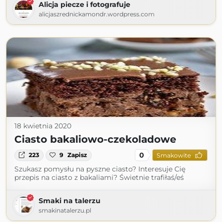
Alicja piecze i fotografuje
alicjaszrednickamondr.wordpress.com
18 kwietnia 2020
Ciasto bakaliowo-czekoladowe
0
223
9
Zapisz
Smakowite
Szukasz pomysłu na pyszne ciasto? Interesuje Cię
przepis na ciasto z bakaliami? Świetnie trafiłaś/eś
Smaki na talerzu
smakinatalerzu.pl