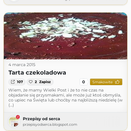
4 marca 2015
Tarta czekoladowa
0
107
2
Zapisz
Smakowite
Wiem, że mamy Wielki Post i że to nie czas na
objadanie się przysmakami, ale może już ktoś obmyśla,
co upiec na Święta lub choćby na najbliższą niedzielę (w
(...)
Przepisy od serca
przepisyodserca.blogspot.com