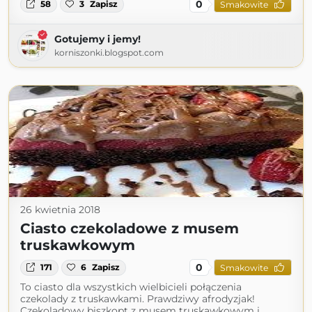
0
58
3
Zapisz
Smakowite
Gotujemy i jemy!
korniszonki.blogspot.com
26 kwietnia 2018
Ciasto czekoladowe z musem
truskawkowym
0
171
6
Zapisz
Smakowite
To ciasto dla wszystkich wielbicieli połączenia
czekolady z truskawkami. Prawdziwy afrodyzjak!
Czekoladowy biszkopt z musem truskawkowym i