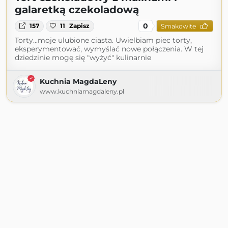
galaretką czekoladową
0
157
11
Zapisz
Smakowite
Torty...moje ulubione ciasta. Uwielbiam piec torty,
eksperymentować, wymyślać nowe połączenia. W tej
dziedzinie mogę się "wyżyć" kulinarnie
Kuchnia MagdaLeny
www.kuchniamagdaleny.pl