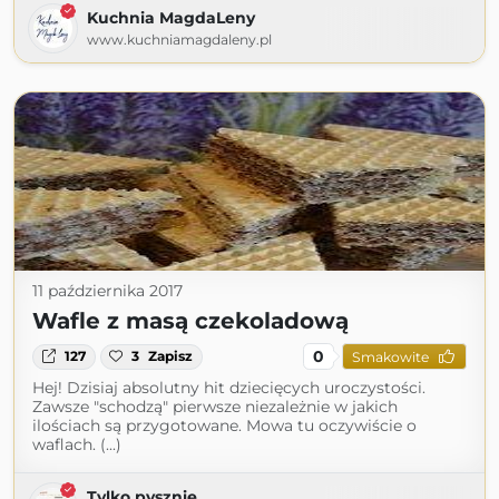
Kuchnia MagdaLeny
www.kuchniamagdaleny.pl
11 października 2017
Wafle z masą czekoladową
0
127
3
Zapisz
Smakowite
Hej! Dzisiaj absolutny hit dziecięcych uroczystości.
Zawsze "schodzą" pierwsze niezależnie w jakich
ilościach są przygotowane. Mowa tu oczywiście o
waflach. (...)
Tylko pysznie