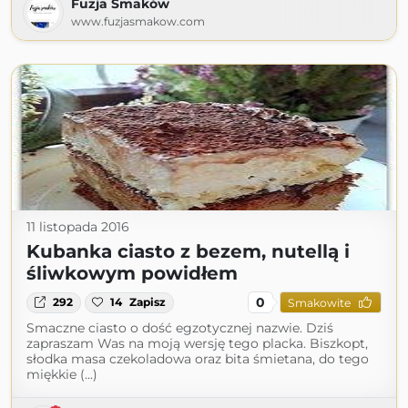
Fuzja Smaków
www.fuzjasmakow.com
11 listopada 2016
Kubanka ciasto z bezem, nutellą i
śliwkowym powidłem
0
292
14
Zapisz
Smakowite
Smaczne ciasto o dość egzotycznej nazwie. Dziś
zapraszam Was na moją wersję tego placka. Biszkopt,
słodka masa czekoladowa oraz bita śmietana, do tego
miękkie (...)