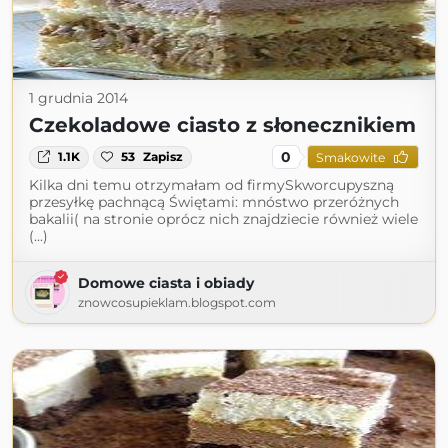
1 grudnia 2014
Czekoladowe ciasto z słonecznikiem
0
1.1K
53
Zapisz
Smakowite
Kilka dni temu otrzymałam od firmySkworcupyszną
przesyłkę pachnącą Świętami: mnóstwo przeróżnych
bakalii( na stronie oprócz nich znajdziecie również wiele
(...)
Domowe ciasta i obiady
znowcosupieklam.blogspot.com