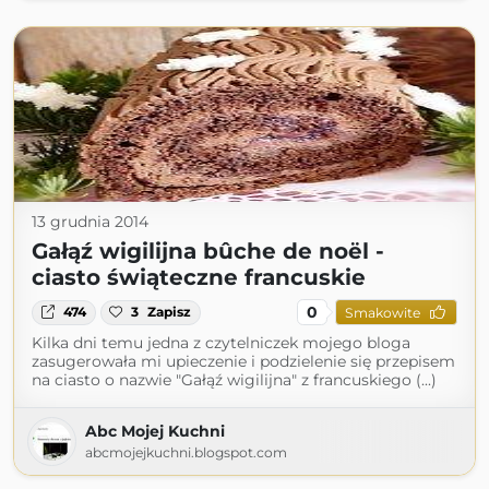
13 grudnia 2014
Gałąź wigilijna bûche de noël -
ciasto świąteczne francuskie
0
474
3
Zapisz
Smakowite
Kilka dni temu jedna z czytelniczek mojego bloga
zasugerowała mi upieczenie i podzielenie się przepisem
na ciasto o nazwie "Gałąź wigilijna" z francuskiego (...)
Abc Mojej Kuchni
abcmojejkuchni.blogspot.com