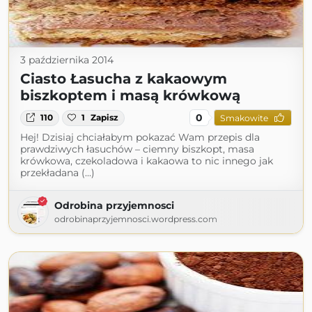
3 października 2014
Ciasto Łasucha z kakaowym
biszkoptem i masą krówkową
0
110
1
Zapisz
Smakowite
Hej! Dzisiaj chciałabym pokazać Wam przepis dla
prawdziwych łasuchów – ciemny biszkopt, masa
krówkowa, czekoladowa i kakaowa to nic innego jak
przekładana (...)
Odrobina przyjemnosci
odrobinaprzyjemnosci.wordpress.com