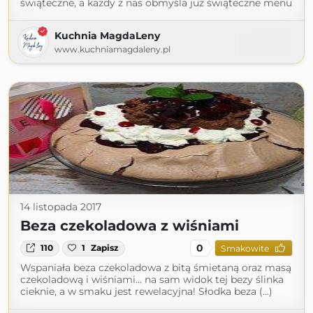
świąteczne, a każdy z nas obmyśla już świąteczne menu
Kuchnia MagdaLeny
www.kuchniamagdaleny.pl
14 listopada 2017
Beza czekoladowa z wiśniami
0
110
1
Zapisz
Smakowite
Wspaniała beza czekoladowa z bitą śmietaną oraz masą
czekoladową i wiśniami... na sam widok tej bezy ślinka
cieknie, a w smaku jest rewelacyjna! Słodka beza (...)