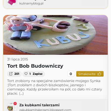
kulinarnyblog.pl
31 lipca 2015
Tort Bob Budowniczy
0
201
1
Zapisz
Smakowite
Tort zrobiony na specjalne zamówienie mojego Synka
:)Tort zrobiłam z dwóch biszkoptów, jasnego i
ciemnego. Każdy przekroiłam na pół, co dało mi cztery
placki. (...)
Za kubkami talerzami
zakubkamitalerzami.blogspot.com