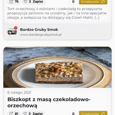
0
75
3
Zapisz
Smakowite
Tort orzechowy z wiśniami i czekoladą to przepyszna
propozycja zarówno na urodziny, jak i na inne specjalne
okazje, a zwłaszcza na zbliżający się Dzień Matki. (...)
Bardzo Gruby Smok
www.bardzogrubysmok.pl
6 lutego 2021
Biszkopt z masą czekoladowo-
orzechową
0
81
3
Zapisz
Smakowite