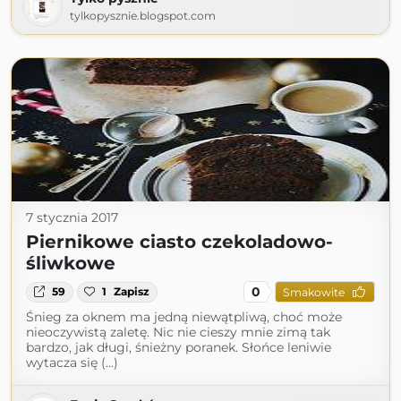
tylkopysznie.blogspot.com
7 stycznia 2017
Piernikowe ciasto czekoladowo-
śliwkowe
0
59
1
Zapisz
Smakowite
Śnieg za oknem ma jedną niewątpliwą, choć może
nieoczywistą zaletę. Nic nie cieszy mnie zimą tak
bardzo, jak długi, śnieżny poranek. Słońce leniwie
wytacza się (...)