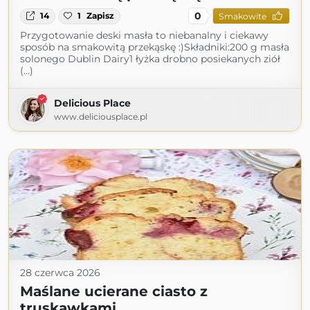
0
14
1
Zapisz
Smakowite
Przygotowanie deski masła to niebanalny i ciekawy
sposób na smakowitą przekąskę :)Składniki:200 g masła
solonego Dublin Dairy1 łyżka drobno posiekanych ziół
(...)
Delicious Place
www.deliciousplace.pl
28 czerwca 2026
Maślane ucierane ciasto z
truskawkami