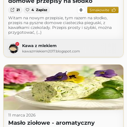
domowe przepisy na słodko
0
21
4
Zapisz
Smakowite
Witam na nowym przepisie, tym razem na słodko,
przepis na pyszne domowe ciasteczka pieguski, z
kawałkami czekolady. Przepis prosty i szybki, można
przygotować, (...)
Kawa z mlekiem
kawazmlekiem2017.blogspot.com
11 marca 2026
Masło ziołowe - aromatyczny