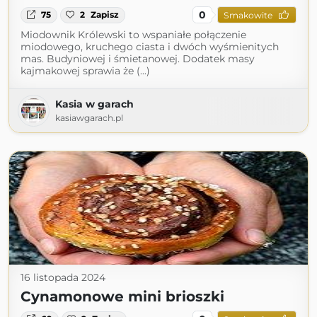
0
75
2
Zapisz
Smakowite
Miodownik Królewski to wspaniałe połączenie
miodowego, kruchego ciasta i dwóch wyśmienitych
mas. Budyniowej i śmietanowej. Dodatek masy
kajmakowej sprawia że (...)
Kasia w garach
kasiawgarach.pl
16 listopada 2024
Cynamonowe mini brioszki