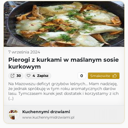
7 września 2024
Pierogi z kurkami w maślanym sosie
kurkowym
0
30
4
Zapisz
Smakowite
Na Mazowszu deficyt grzybów leśnych… Mam nadzieję,
że jednak spróbuję w tym roku aromatycznych darów
lasu. Tymczasem kurek jest dostatek i korzystamy z ich
(...)
Kuchennymi drzwiami
www.kuchennymidrzwiami.pl