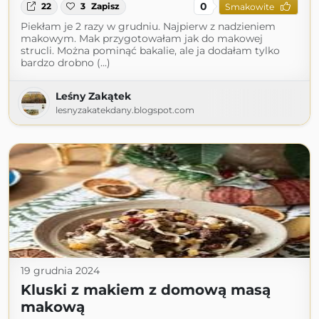
0
22
3
Zapisz
Smakowite
Piekłam je 2 razy w grudniu. Najpierw z nadzieniem
makowym. Mak przygotowałam jak do makowej
strucli. Można pominąć bakalie, ale ja dodałam tylko
bardzo drobno (...)
Leśny Zakątek
lesnyzakatekdany.blogspot.com
19 grudnia 2024
Kluski z makiem z domową masą
makową