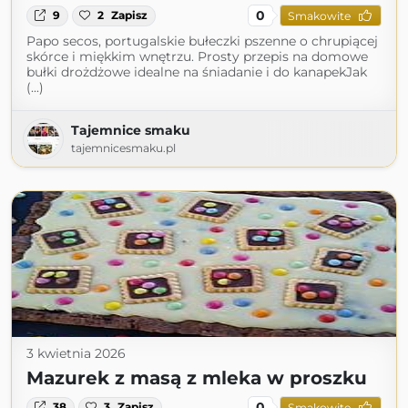
0
9
2
Zapisz
Smakowite
Papo secos, portugalskie bułeczki pszenne o chrupiącej
skórce i miękkim wnętrzu. Prosty przepis na domowe
bułki drożdżowe idealne na śniadanie i do kanapekJak
(...)
Tajemnice smaku
tajemnicesmaku.pl
3 kwietnia 2026
Mazurek z masą z mleka w proszku
0
38
3
Zapisz
Smakowite