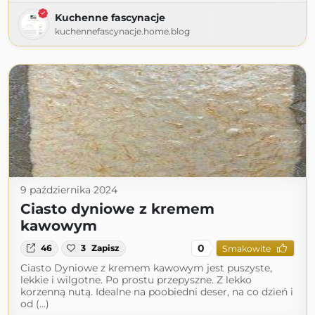
Kuchenne fascynacje
kuchennefascynacje.home.blog
9 października 2024
Ciasto dyniowe z kremem
kawowym
0
46
3
Zapisz
Smakowite
Ciasto Dyniowe z kremem kawowym jest puszyste,
lekkie i wilgotne. Po prostu przepyszne. Z lekko
korzenną nutą. Idealne na poobiedni deser, na co dzień i
od (...)