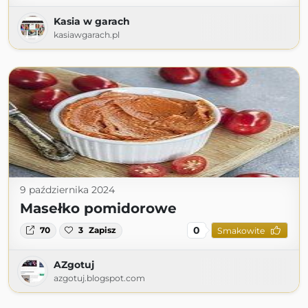
Kasia w garach
kasiawgarach.pl
9 października 2024
Masełko pomidorowe
0
70
3
Zapisz
Smakowite
AZgotuj
azgotuj.blogspot.com