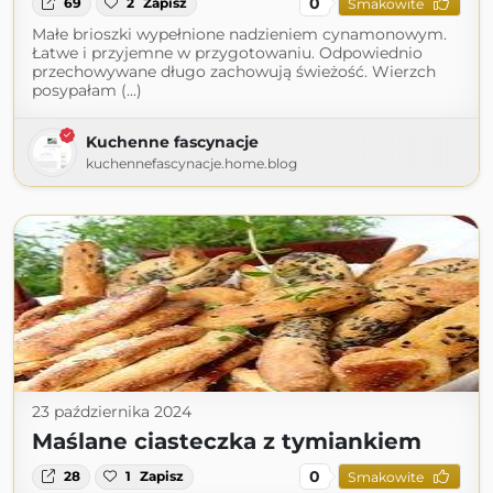
0
69
2
Zapisz
Smakowite
Małe brioszki wypełnione nadzieniem cynamonowym.
Łatwe i przyjemne w przygotowaniu. Odpowiednio
przechowywane długo zachowują świeżość. Wierzch
posypałam (...)
Kuchenne fascynacje
kuchennefascynacje.home.blog
23 października 2024
Maślane ciasteczka z tymiankiem
0
28
1
Zapisz
Smakowite