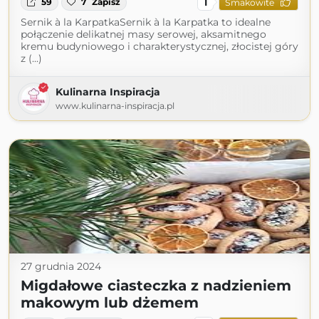
1
59
7
Zapisz
Smakowite
Sernik à la KarpatkaSernik à la Karpatka to idealne
połączenie delikatnej masy serowej, aksamitnego
kremu budyniowego i charakterystycznej, złocistej góry
z (...)
Kulinarna Inspiracja
www.kulinarna-inspiracja.pl
27 grudnia 2024
Migdałowe ciasteczka z nadzieniem
makowym lub dżemem