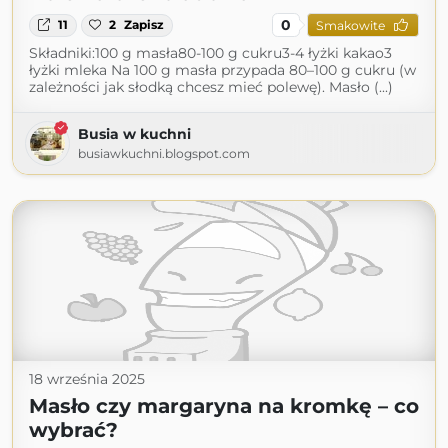
0
11
2
Zapisz
Smakowite
Składniki:100 g masła80-100 g cukru3-4 łyżki kakao3
łyżki mleka Na 100 g masła przypada 80–100 g cukru (w
zależności jak słodką chcesz mieć polewę). Masło (...)
Busia w kuchni
busiawkuchni.blogspot.com
18 września 2025
Masło czy margaryna na kromkę – co
wybrać?