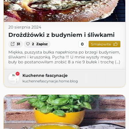
20 sierpnia 2024
Drożdżówki z budyniem i śliwkami
0
31
2
Zapisz
Smakowite
Miękka, puszysta bułka napełniona po brzegi budyniem,
śliwkami i kruszonką. Pycha !!! U mnie wyszły mega
buły bo postanowiłam zrobić 8 a nie 9 bułek i trochę (...)
Kuchenne fascynacje
kuchennefascynacje.home.blog