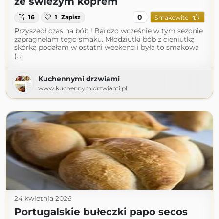
ze świeżym koprem
0
16
1
Zapisz
Smakowite
Przyszedł czas na bób ! Bardzo wcześnie w tym sezonie
zapragnęłam tego smaku. Młodziutki bób z cieniutką
skórką podałam w ostatni weekend i była to smakowa
(...)
Kuchennymi drzwiami
www.kuchennymidrzwiami.pl
24 kwietnia 2026
Portugalskie bułeczki papo secos