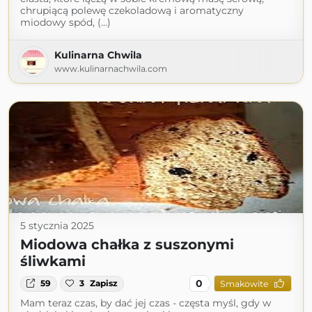
chrupiącą polewę czekoladową i aromatyczny
miodowy spód, (...)
Kulinarna Chwila
www.kulinarnachwila.com
5 stycznia 2025
Miodowa chałka z suszonymi
śliwkami
0
59
3
Zapisz
Smakowite
Mam teraz czas, by dać jej czas - częsta myśl, gdy w