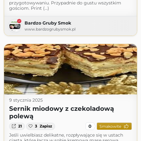
przygotowywaniu. Przypadnie do gustu wszystkim
gościom. Print (...)
Bardzo Gruby Smok
www.bardzogrubysmok.pl
9 stycznia 2025
Sernik miodowy z czekoladową
polewą
0
21
3
Zapisz
Smakowite
Jeśli uwielbiasz delikatne, rozpływające się w ustach
ciasta, które łączą w sobie kremową masę serową,