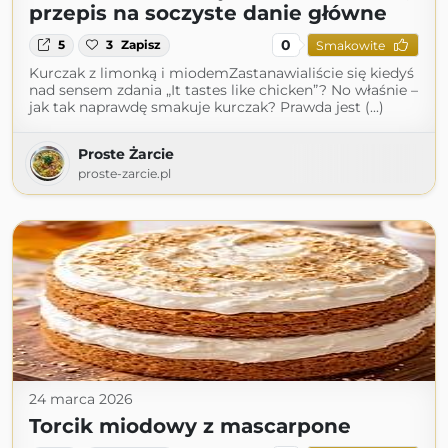
przepis na soczyste danie główne
0
5
3
Zapisz
Smakowite
Kurczak z limonką i miodemZastanawialiście się kiedyś
nad sensem zdania „It tastes like chicken”? No właśnie –
jak tak naprawdę smakuje kurczak? Prawda jest (...)
Proste Żarcie
proste-zarcie.pl
24 marca 2026
Torcik miodowy z mascarpone