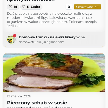
0
18
5
Zapisz
Smakowite
Dziś przepis na zdrowotną naleweczkę malinową z
miodem i kwiatami lipy. Nalewka ta wzmocni nasz
organizm w walce z przeziębieniem. Polecam przepis !
Jeśli (...)
Domowe trunki - nalewki likiery wina
domowetrunkikj.blogspot.com
12 marca 2026
Pieczony schab w sosie