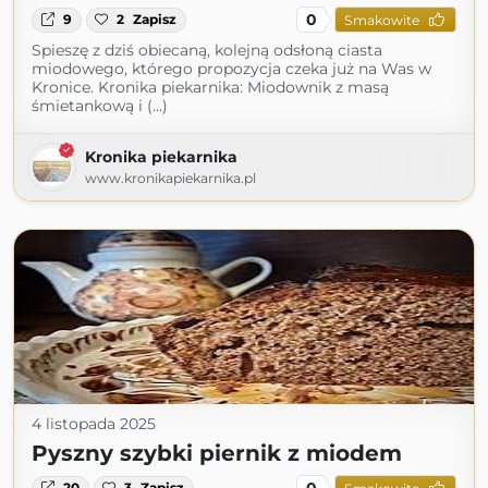
0
9
2
Zapisz
Smakowite
Spieszę z dziś obiecaną, kolejną odsłoną ciasta
miodowego, którego propozycja czeka już na Was w
Kronice. Kronika piekarnika: Miodownik z masą
śmietankową i (...)
Kronika piekarnika
www.kronikapiekarnika.pl
4 listopada 2025
Pyszny szybki piernik z miodem
0
20
3
Zapisz