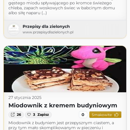
gęstego miodu spływającego po kromce świeżego
chleba, zapach woskowych świec w babcinym domu
albo siłę naparu (...)
Przepisy dla zielonych
www.przepisydlazielonych.pl
27 stycznia 2025
Miodownik z kremem budyniowym
0
26
3
Zapisz
Smakowite
Miodownik z budyniem jest przepysznym ciastem, a
przy tym mało skomplikowanym w pieczeniu i