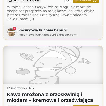
0
12
3
Zapisz
Smakowite
Witajcie kochani.Oczywiście na blogu nie może się
obejść bez przepisów na moją kawę , od której chyba
jestem uzależniona .Dziś pyszna kawa z miodem
,kako,rumem (...)
Kocurkowa kuchnia babuni
kocurkowakuchniababuni.blogspot.com
12 kwietnia 2026
Kawa mrożona z brzoskwinią i
miodem – kremowa i orzeźwiająca