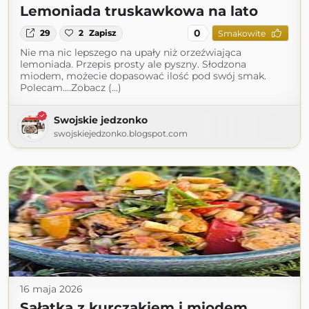
Lemoniada truskawkowa na lato
0
29
2
Zapisz
Smakowite
Nie ma nic lepszego na upały niż orzeźwiająca
lemoniada. Przepis prosty ale pyszny. Słodzona
miodem, możecie dopasować ilość pod swój smak.
Polecam....Zobacz (...)
Swojskie jedzonko
swojskiejedzonko.blogspot.com
16 maja 2026
Sałatka z kurczakiem i miodem