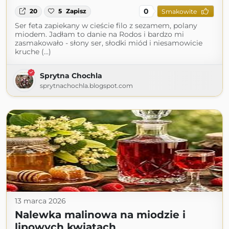
0
20
5
Zapisz
Smakowite
Ser feta zapiekany w cieście filo z sezamem, polany
miodem. Jadłam to danie na Rodos i bardzo mi
zasmakowało - słony ser, słodki miód i niesamowicie
kruche (...)
Sprytna Chochla
sprytnachochla.blogspot.com
13 marca 2026
Nalewka malinowa na miodzie i
lipowych kwiatach