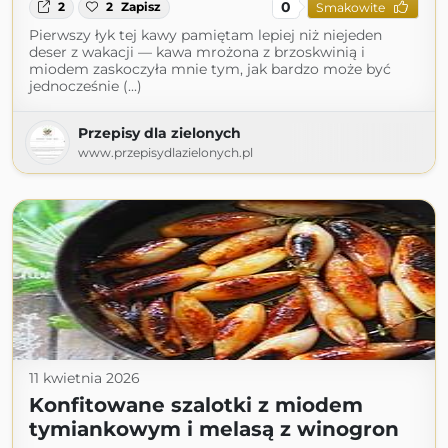
0
2
2
Zapisz
Smakowite
Pierwszy łyk tej kawy pamiętam lepiej niż niejeden
deser z wakacji — kawa mrożona z brzoskwinią i
miodem zaskoczyła mnie tym, jak bardzo może być
jednocześnie (...)
Przepisy dla zielonych
www.przepisydlazielonych.pl
11 kwietnia 2026
Konfitowane szalotki z miodem
tymiankowym i melasą z winogron