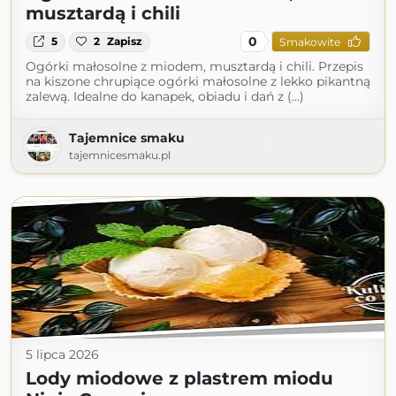
musztardą i chili
0
5
2
Zapisz
Smakowite
Ogórki małosolne z miodem, musztardą i chili. Przepis
na kiszone chrupiące ogórki małosolne z lekko pikantną
zalewą. Idealne do kanapek, obiadu i dań z (...)
Tajemnice smaku
tajemnicesmaku.pl
5 lipca 2026
Lody miodowe z plastrem miodu