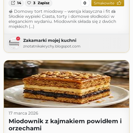
0
14
3
Zapisz
Smakowite
🍯 Domowy tort miodowy – wersja klasyczna i fit 🍰
Słodkie wypieki Ciasta, torty i domowe słodkości w
eleganckim wydaniu. Miodownik składa się z dwóch
miękkich (...)
Zakamarki mojej kuchni
znotatnikakrychy.blogspot.com
17 marca 2026
Miodownik z kajmakiem powidłem i
orzechami