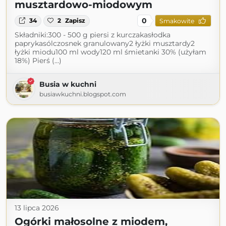
musztardowo-miodowym
0
34
2
Zapisz
Smakowite
Składniki:300 - 500 g piersi z kurczakasłodka
paprykasólczosnek granulowany2 łyżki musztardy2
łyżki miodu100 ml wody120 ml śmietanki 30% (użyłam
18%) Pierś (...)
Busia w kuchni
busiawkuchni.blogspot.com
13 lipca 2026
Ogórki małosolne z miodem,