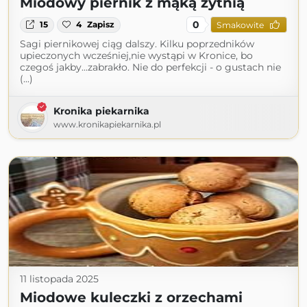
Miodowy piernik z mąką żytnią
0
15
4
Zapisz
Smakowite
Sagi piernikowej ciąg dalszy. Kilku poprzedników
upieczonych wcześniej,nie wystąpi w Kronice, bo
czegoś jakby...zabrakło. Nie do perfekcji - o gustach nie
(...)
Kronika piekarnika
www.kronikapiekarnika.pl
11 listopada 2025
Miodowe kuleczki z orzechami