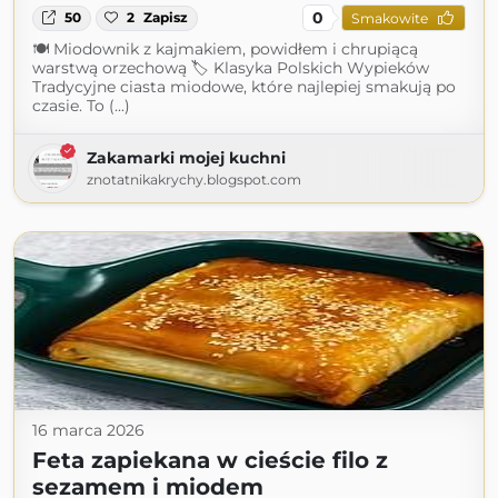
0
50
2
Zapisz
Smakowite
🍽 Miodownik z kajmakiem, powidłem i chrupiącą
warstwą orzechową 🏷 Klasyka Polskich Wypieków
Tradycyjne ciasta miodowe, które najlepiej smakują po
czasie. To (...)
Zakamarki mojej kuchni
znotatnikakrychy.blogspot.com
16 marca 2026
Feta zapiekana w cieście filo z
sezamem i miodem