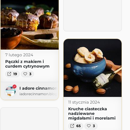
m
7 lutego 2024
Pączki z makiem i
curdem cytrynowym
19
3
I adore cinnamon
iadorecinnamon.blogspot.com
11 stycznia 2024
Kruche ciasteczka
nadziewane
migdałami i morelami
65
3