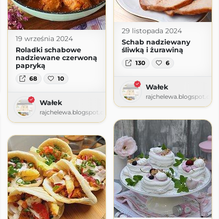
29 listopada 2024
19 września 2024
Schab nadziewany
Roladki schabowe
śliwką i żurawiną
nadziewane czerwoną
130
6
papryką
68
10
com
Wałek
rajchelewa.blogspot.co
Wałek
rajchelewa.blogspot.com