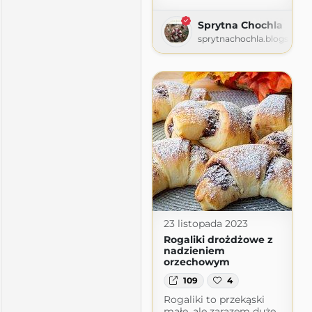
Sprytna Chochla
sprytnachochla.blogspot.
.com
23 listopada 2023
Rogaliki drożdżowe z
nadzieniem
orzechowym
109
4
Rogaliki to przekąski
małe, ale zarazem duże.