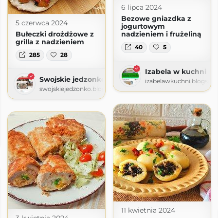
6 lipca 2024
Bezowe gniazdka z
5 czerwca 2024
jogurtowym
Bułeczki drożdżowe z
nadzieniem i frużeliną
grilla z nadzieniem
40
5
285
28
Izabela w kuchni
Swojskie jedzonko
izabelawkuchni.blogspo
swojskiejedzonko.blogspot.com
11 kwietnia 2024
3 kwietnia 2024