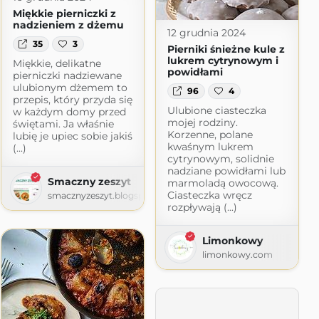
Miękkie pierniczki z
nadzieniem z dżemu
12 grudnia 2024
35
3
Pierniki śnieżne kule z
lukrem cytrynowym i
Miękkie, delikatne
powidłami
pierniczki nadziewane
ulubionym dżemem to
96
4
przepis, który przyda się
Ulubione ciasteczka
w każdym domy przed
mojej rodziny.
świętami. Ja właśnie
Korzenne, polane
lubię je upiec sobie jakiś
m
kwaśnym lukrem
(...)
cytrynowym, solidnie
nadziane powidłami lub
Smaczny zeszyt
marmoladą owocową.
Ciasteczka wręcz
smacznyzeszyt.blogspot.com
rozpływają (...)
Limonkowy
limonkowy.com