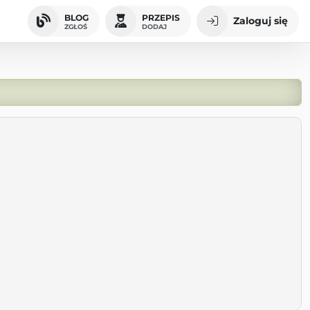
BLOG
PRZEPIS
Zaloguj się
ZGŁOŚ
DODAJ