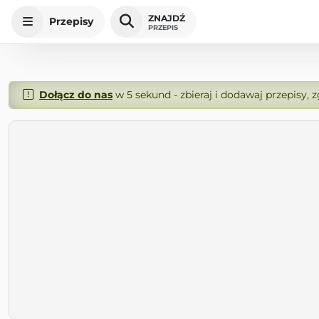
ZNAJDŹ
Przepisy
PRZEPIS
Dołącz do nas
w 5 sekund - zbieraj i dodawaj przepisy, 