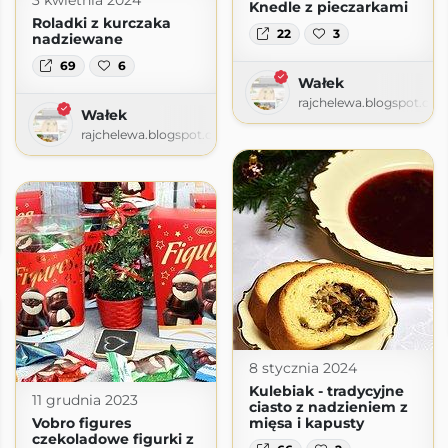
Knedle z pieczarkami
Roladki z kurczaka
22
3
nadziewane
69
6
Wałek
rajchelewa.blogspot.co
Wałek
rajchelewa.blogspot.com
8 stycznia 2024
Kulebiak - tradycyjne
11 grudnia 2023
ciasto z nadzieniem z
Vobro figures
mięsa i kapusty
czekoladowe figurki z