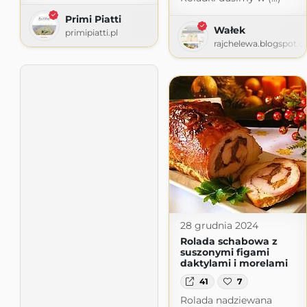
Primi Piatti
Wałek
primipiatti.pl
rajchelewa.blogspot.
28 grudnia 2024
Rolada schabowa z
suszonymi figami
daktylami i morelami
41
7
Rolada nadziewana