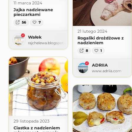
11 marca 2024
Jajka nadziewane
pieczarkami
56
7
21 lutego 2024
Wałek
Rogaliki drożdżowe z
nadzieniem
rajchelewa.blogspot.com
8
1
ADRIIA
www.adriia.com
29 listopada 2023
Ciastka z nadzieniem