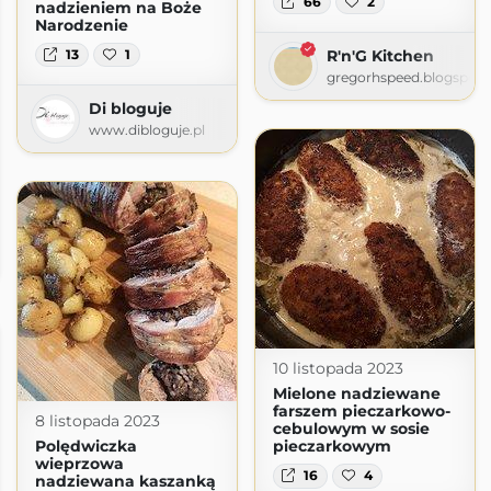
66
2
nadzieniem na Boże
Narodzenie
13
1
R'n'G Kitchen
gregorhspeed.blogspot
Di bloguje
www.dibloguje.pl
10 listopada 2023
Mielone nadziewane
farszem pieczarkowo-
8 listopada 2023
cebulowym w sosie
Polędwiczka
pieczarkowym
wieprzowa
16
4
nadziewana kaszanką