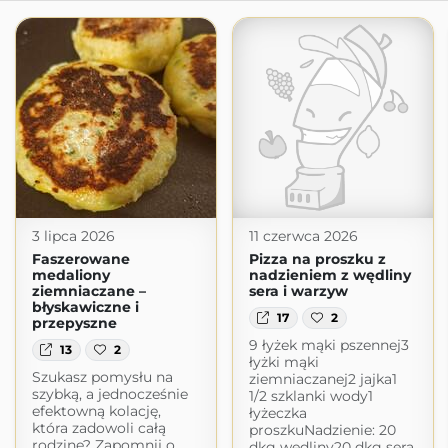
3 lipca 2026
11 czerwca 2026
Faszerowane
Pizza na proszku z
medaliony
nadzieniem z wędliny
ziemniaczane –
sera i warzyw
błyskawiczne i
17
2
przepyszne
9 łyżek mąki pszennej3
13
2
łyżki mąki
Szukasz pomysłu na
ziemniaczanej2 jajka1
szybką, a jednocześnie
1/2 szklanki wody1
efektowną kolację,
łyżeczka
która zadowoli całą
proszkuNadzienie: 20
rodzinę? Zapomnij o
dkg wędliny20 dkg sera