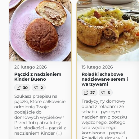
26 lutego 2026
15 lutego 2026
Pączki z nadzieniem
Roladki schabowe
Kinder Bueno
nadziewane serem i
warzywami
30
2
27
3
Szukasz przepisu na
Tradycyjny domowy
pączki, które całkowicie
obiad z roladami ze
odmienią Twoje
schabu i pysznym
podejście do
nadzieniem z boczku
domowych wypieków?
wędzonego, żółtego
Przed Tobą absolutny
sera wędzonego,
król słodkości – pączki z
korniszona i papryki.
nadzieniem Kinder (...)
Roladki dusimy w (...)