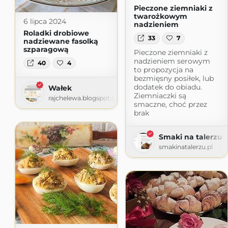
Pieczone ziemniaki z
twarożkowym
6 lipca 2024
nadzieniem
Roladki drobiowe
33
7
nadziewane fasolką
szparagową
Pieczone ziemniaki z
nadzieniem serowym
40
4
to propozycja na
bezmięsny posiłek, lub
dodatek do obiadu.
Wałek
Ziemniaczki są
rajchelewa.blogspot.com
smaczne, choć przez
brak
Smaki na talerzu
smakinatalerzu.pl