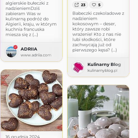
algierskie bułeczki z
23
5
nadzieniemDziś
Babeczki czekoladowe z
zabieram Was w
nadzieniem
kulinarną podróż do
kokosowym – deser,
Algierii, kraju, w którym
który zawsze robi
kuchnia francuska
wrażenie! Kto z nas nie
miesza się z (...)
lubi słodkości, które
zachwycają już od
ADRIIA
pierwszego kęsa? (...)
www.adriia.com
Kulinarny Blog
wiciel
kulinarnyblog.pl
pl
16 grudnia 2024