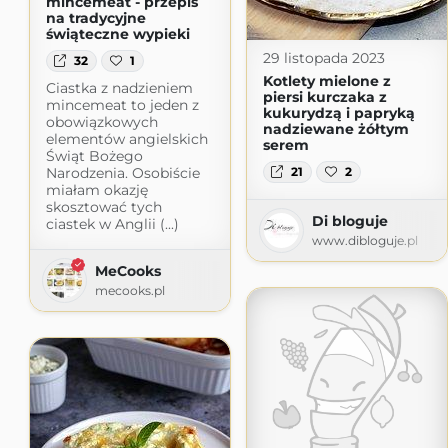
mincemeat - przepis
na tradycyjne
świąteczne wypieki
29 listopada 2023
32
1
Kotlety mielone z
Ciastka z nadzieniem
piersi kurczaka z
mincemeat to jeden z
kukurydzą i papryką
obowiązkowych
nadziewane żółtym
elementów angielskich
serem
Świąt Bożego
Narodzenia. Osobiście
21
2
miałam okazję
skosztować tych
Di bloguje
ciastek w Anglii (...)
www.dibloguje.pl
MeCooks
mecooks.pl