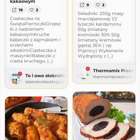
kakaowym
9
2
19
2
Składniki: 250g masy
Ciasteczka na
marcepanowej 1/2
com
ŚwiętaPierniczkiOrzesz
łyżeczki kardamonu
ki z nadzieniem
50g śmietany
kakaowymKruche
kremówki 30% 50g
babeczki z kajmakiem i
śmietany kremówki
orzechami
gęstej 36% ( np.
włoskimiCiasteczka z
Piątnicy) Wykonanie
maszynkiiBabeczki z
Wydrążony z (...)
ciasta kruchego, (...)
Thermomix Przedsta
To i owo stokrotki
thermomiprzedstawiciel.
elastokrotka.blogspot.com