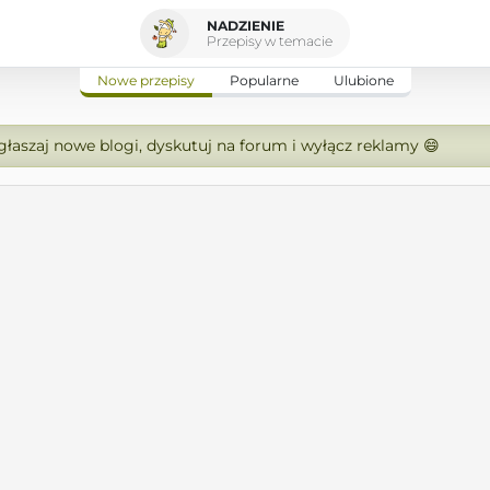
NADZIENIE
Przepisy w temacie
Nowe przepisy
Popularne
Ulubione
zgłaszaj nowe blogi, dyskutuj na forum i wyłącz reklamy 😄