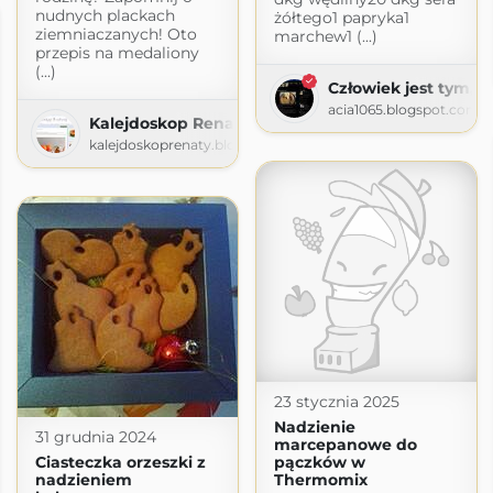
nudnych plackach
żółtego1 papryka1
ziemniaczanych! Oto
marchew1 (...)
przepis na medaliony
(...)
Człowiek jest tym, co
acia1065.blogspot.com
Kalejdoskop Renaty
kalejdoskoprenaty.blogspot.com
23 stycznia 2025
Nadzienie
31 grudnia 2024
marcepanowe do
Ciasteczka orzeszki z
pączków w
nadzieniem
Thermomix