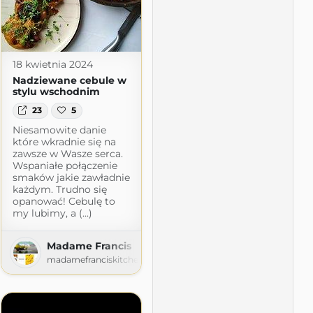
18 kwietnia 2024
Nadziewane cebule w
stylu wschodnim
23
5
t.com
Niesamowite danie
które wkradnie się na
zawsze w Wasze serca.
Wspaniałe połączenie
smaków jakie zawładnie
każdym. Trudno się
opanować! Cebulę to
my lubimy, a (...)
Madame Francis
madamefranciskitchen.wordpress.com