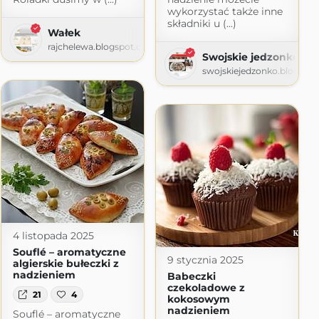
wykorzystać także inne
składniki u (...)
Wałek
rajchelewa.blogspot.com
 zje
Swojskie jedzonko
swojskiejedzonko.blogspo
4 listopada 2025
Souflé – aromatyczne
9 stycznia 2025
algierskie bułeczki z
nadzieniem
Babeczki
czekoladowe z
21
4
kokosowym
nadzieniem
Souflé – aromatyczne