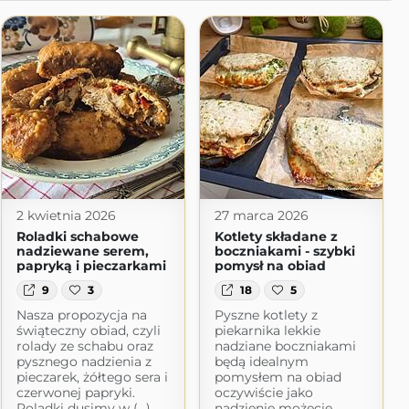
2 kwietnia 2026
27 marca 2026
Roladki schabowe
Kotlety składane z
nadziewane serem,
boczniakami - szybki
papryką i pieczarkami
pomysł na obiad
9
3
18
5
Nasza propozycja na
Pyszne kotlety z
świąteczny obiad, czyli
piekarnika lekkie
rolady ze schabu oraz
nadziane boczniakami
pysznego nadzienia z
będą idealnym
pieczarek, żółtego sera i
pomysłem na obiad
czerwonej papryki.
oczywiście jako
Roladki dusimy w (...)
nadzienie możecie