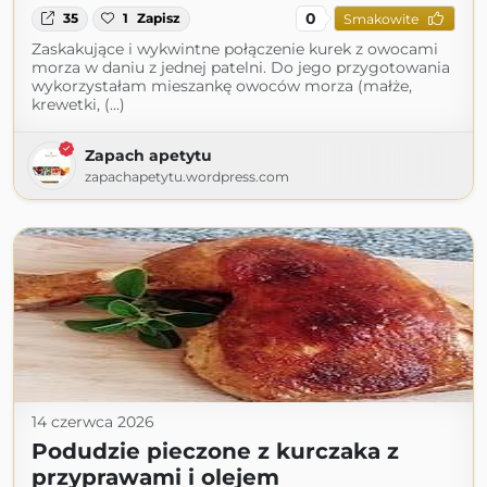
0
35
1
Zapisz
Smakowite
Zaskakujące i wykwintne połączenie kurek z owocami
morza w daniu z jednej patelni. Do jego przygotowania
wykorzystałam mieszankę owoców morza (małże,
krewetki, (...)
Zapach apetytu
zapachapetytu.wordpress.com
14 czerwca 2026
Podudzie pieczone z kurczaka z
przyprawami i olejem