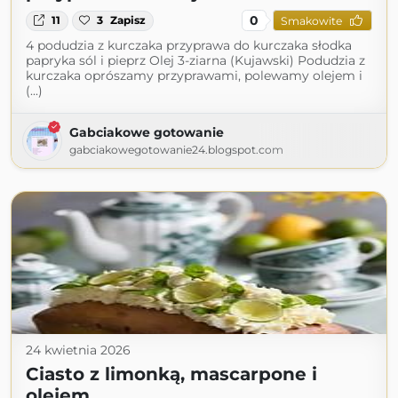
0
11
3
Zapisz
Smakowite
4 podudzia z kurczaka przyprawa do kurczaka słodka
papryka sól i pieprz Olej 3-ziarna (Kujawski) Podudzia z
kurczaka oprószamy przyprawami, polewamy olejem i
(...)
Gabciakowe gotowanie
gabciakowegotowanie24.blogspot.com
24 kwietnia 2026
Ciasto z limonką, mascarpone i
olejem