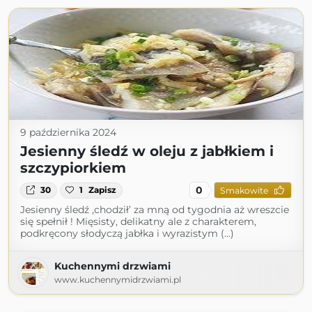
9 października 2024
Jesienny śledź w oleju z jabłkiem i
szczypiorkiem
0
30
1
Zapisz
Smakowite
Jesienny śledź ,chodził’ za mną od tygodnia aż wreszcie
się spełnił ! Mięsisty, delikatny ale z charakterem,
podkręcony słodyczą jabłka i wyrazistym (...)
Kuchennymi drzwiami
www.kuchennymidrzwiami.pl