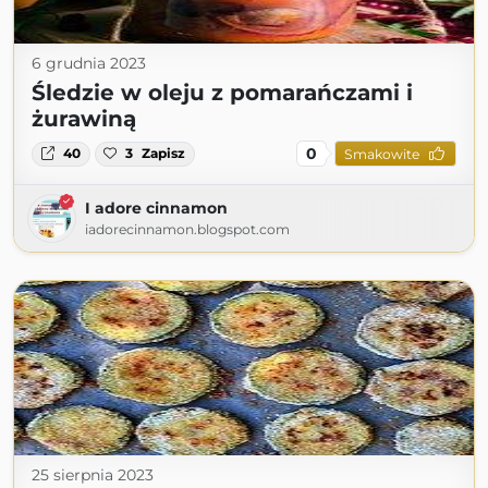
6 grudnia 2023
Śledzie w oleju z pomarańczami i
żurawiną
0
40
3
Zapisz
Smakowite
I adore cinnamon
iadorecinnamon.blogspot.com
25 sierpnia 2023