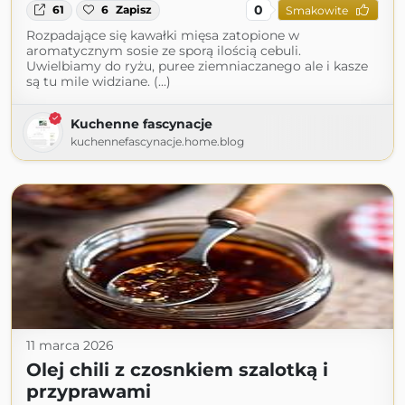
0
61
6
Zapisz
Smakowite
Rozpadające się kawałki mięsa zatopione w
aromatycznym sosie ze sporą ilością cebuli.
Uwielbiamy do ryżu, puree ziemniaczanego ale i kasze
są tu mile widziane. (...)
Kuchenne fascynacje
kuchennefascynacje.home.blog
11 marca 2026
Olej chili z czosnkiem szalotką i
przyprawami