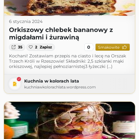
6 stycznia 2024
Orkiszowy chlebek bananowy z
migdałami i żurawiną
0
35
2
Zapisz
Smakowite
Kochani! Zostawiam przepis na ciasto i lecę na Orszak
Trzech Króli w Rzeszowie! Składniki: 2,5 szklanki mąki
orkiszowej, najlepiej pełnoziarnistej3 łyżeczki (...)
Kuchnia w kolorach lata
kuchniawkolorachlata.wordpress.com