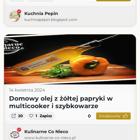
Kuchnia Pepin
kuchniapepin.blogspot.com
14 kwietnia 2024
Domowy olej z żółtej papryki w
multicooker i szybkowarze
0
20
1
Zapisz
Smakowite
Kulinarne Co Nieco
www.kulinarne-co-nieco.pl