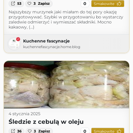
0
53
3
Zapisz
Smakowite
Najszybszy murzynek jaki miałam do tej pory okazję
przygotowywać. Szybki w przygotowaniu bo wystarczy
zaledwie odmierzyć i wymieszać składniki. Mocno
kakaowy, (...)
Kuchenne fascynacje
kuchennefascynacje.home.blog
4 stycznia 2025
Śledzie z cebulą w oleju
0
36
3
Zapisz
Smakowite