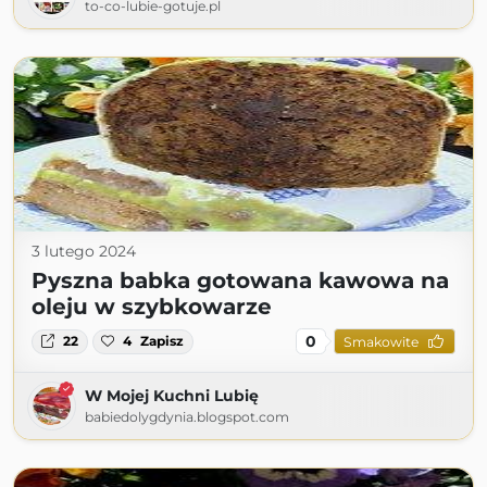
to-co-lubie-gotuje.pl
3 lutego 2024
Pyszna babka gotowana kawowa na
oleju w szybkowarze
0
22
4
Zapisz
Smakowite
W Mojej Kuchni Lubię
babiedolygdynia.blogspot.com