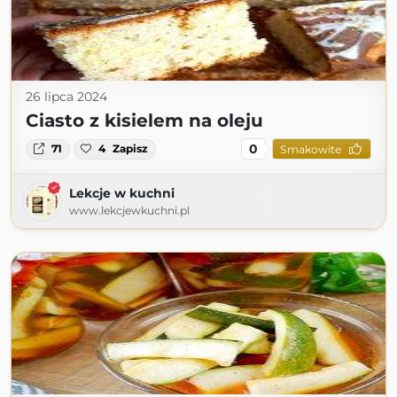
26 lipca 2024
Ciasto z kisielem na oleju
0
71
4
Zapisz
Smakowite
Lekcje w kuchni
www.lekcjewkuchni.pl