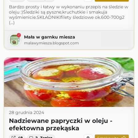
Bardzo prosty i łatwy w wykonaniu przepis na śledzie w
oleju :)Śledziki są pyszne,kruchutkie i smakuja
wyśmienicie.SKŁADNIKIfilety śledziowe ok.600-700g2
(...)
Mała w garnku miesza
malawymiesza.blogspot.com
28 grudnia 2024
Nadziewane papryczki w oleju -
efektowna przekąska
0
48
2
Zapisz