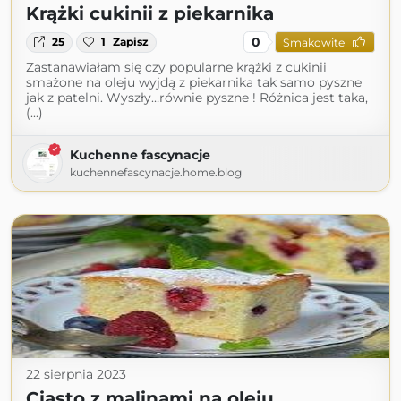
Krążki cukinii z piekarnika
0
25
1
Zapisz
Smakowite
Zastanawiałam się czy popularne krążki z cukinii
smażone na oleju wyjdą z piekarnika tak samo pyszne
jak z patelni. Wyszły…równie pyszne ! Różnica jest taka,
(...)
Kuchenne fascynacje
kuchennefascynacje.home.blog
22 sierpnia 2023
Ciasto z malinami na oleju