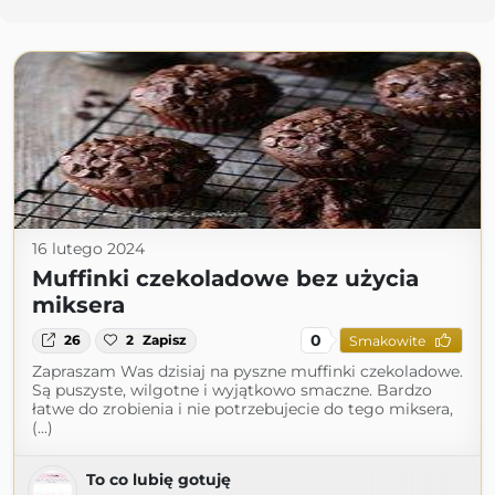
16 lutego 2024
Muffinki czekoladowe bez użycia
miksera
0
26
2
Zapisz
Smakowite
Zapraszam Was dzisiaj na pyszne muffinki czekoladowe.
Są puszyste, wilgotne i wyjątkowo smaczne. Bardzo
łatwe do zrobienia i nie potrzebujecie do tego miksera,
(...)
To co lubię gotuję