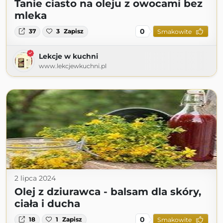
Tanie ciasto na oleju z owocami bez
mleka
0
37
3
Zapisz
Smakowite
Lekcje w kuchni
www.lekcjewkuchni.pl
2 lipca 2024
Olej z dziurawca - balsam dla skóry,
ciała i ducha
0
18
1
Zapisz
Smakowite