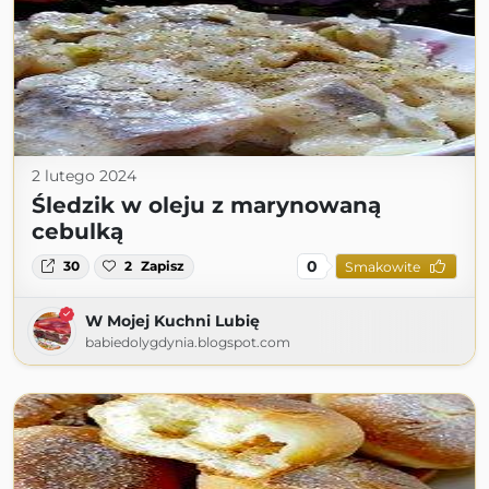
2 lutego 2024
Śledzik w oleju z marynowaną
cebulką
0
30
2
Zapisz
Smakowite
W Mojej Kuchni Lubię
babiedolygdynia.blogspot.com