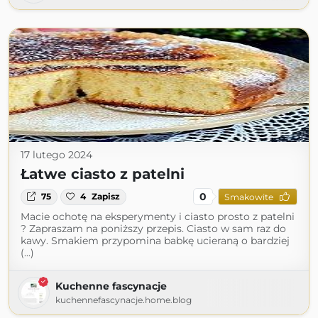
17 lutego 2024
Łatwe ciasto z patelni
0
75
4
Zapisz
Smakowite
Macie ochotę na eksperymenty i ciasto prosto z patelni
? Zapraszam na poniższy przepis. Ciasto w sam raz do
kawy. Smakiem przypomina babkę ucieraną o bardziej
(...)
Kuchenne fascynacje
kuchennefascynacje.home.blog