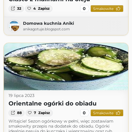
0
32
4
Zapisz
Smakowite
Domowa kuchnia Aniki
anikagotuje.blogspot.com
19 lipca 2023
Orientalne ogórki do obiadu
0
88
7
Zapisz
Smakowite
Witajcie! Sezon ogórkowy w pełni, więc zostawiam
smakowity przepis na dodatek do obiadu. Ogórki
idealnie pasują do kurczaka i wieprzowiny oraz ryb.