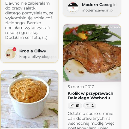
Dawno nie zabierałam
Modern Cavegirl
do pracy sałatki,
moderncavegirl.pl
dlatego pomyślałam, że
wykombinuję sobie coś
zielonego. Bardzo
chciałam wykorzystać
rukolę i gruszkę.
Dodałam ser feta, (...)
Kropla Oliwy
kropla-oliwy.blogspot.com
5 marca 2017
Królik w przyprawach
Dalekiego Wschodu
61
2
Ostatnio sporo u mnie
dań doprawianych na
wschodnią modłę, więc
postanowiłam upiec