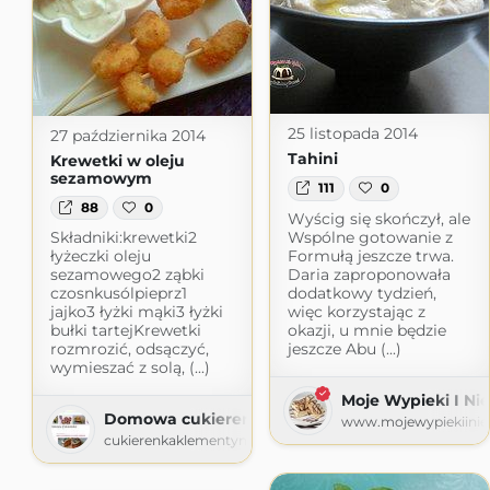
25 listopada 2014
27 października 2014
Tahini
Krewetki w oleju
sezamowym
111
0
88
0
Wyścig się skończył, ale
Wspólne gotowanie z
Składniki:krewetki2
Formułą jeszcze trwa.
łyżeczki oleju
Daria zaproponowała
sezamowego2 ząbki
dodatkowy tydzień,
czosnkusólpieprz1
więc korzystając z
jajko3 łyżki mąki3 łyżki
okazji, u mnie będzie
bułki tartejKrewetki
jeszcze Abu (...)
rozmrozić, odsączyć,
wymieszać z solą, (...)
Moje Wypieki I Nie
Domowa cukierenka
www.mojewypiekiinie
cukierenkaklementynki.blogspot.com