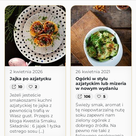
2 kwietnia 2026
26 kwietnia 2021
Jajka po azjatycku
Ogórki w stylu
azjatyckim lub mizeria
10
2
w nowym wydaniu
Jeżeli jesteście
106
5
smakoszami kuchni
Świeży smak, aromat i
azjatyckiej te jajka z
tę niepowtarzalną nutę
pewnością trafią w
soku zapewni nam
Wasz gust. Przepis z
zielony ogórek z
bloga Kwestia Smaku.
dobrego źródła. Na
Składniki : 6 jajek 1 łyżka
pewno nie taki z
ostrego sosu (...)
foliowego opakowania