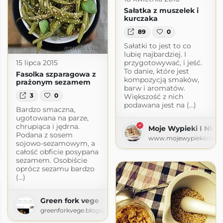
Sałatka z muszelek i
kurczaka
89
0
Sałatki to jest to co
lubię najbardziej. I
przygotowywać, i jeść.
15 lipca 2015
To danie, które jest
Fasolka szparagowa z
kompozycją smaków,
prażonym sezamem
barw i aromatów.
3
0
Większość z nich
podawana jest na (...)
Bardzo smaczna,
ugotowana na parze,
chrupiąca i jędrna.
Moje Wypieki I Nie T
Podana z sosem
www.mojewypiekiiniety
sojowo-sezamowym, a
całość obficie posypana
pot.com
sezamem. Osobiście
oprócz sezamu bardzo
(...)
Green fork vege
greenforkvege.blogspot.com