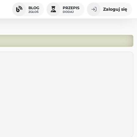
BLOG
PRZEPIS
Zaloguj się
ZGŁOŚ
DODAJ