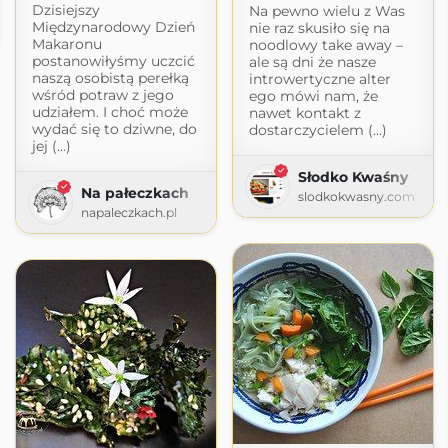
Dzisiejszy
Na pewno wielu z Was
Międzynarodowy Dzień
nie raz skusiło się na
Makaronu
noodlowy take away –
postanowiłyśmy uczcić
ale są dni że nasze
naszą osobistą perełką
introwertyczne alter
wśród potraw z jego
ego mówi nam, że
udziałem. I choć może
nawet kontakt z
wydać się to dziwne, do
dostarczycielem (...)
jej (...)
Słodko Kwaśny
Na pałeczkach
slodkokwasny.com
napaleczkach.pl