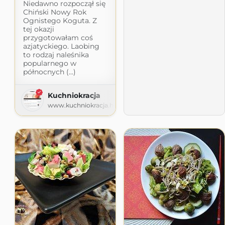
Niedawno rozpoczął się
Chiński Nowy Rok
Ognistego Koguta. Z
tej okazji
przygotowałam coś
azjatyckiego. Laobing
to rodzaj naleśnika
popularnego w
północnych (...)
Kuchniokracja
www.kuchniokracja.hanami.pl