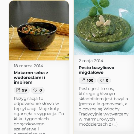
2 maja 2014
18 marca 2014
Pesto bazyliowo
migdałowe
Makaron soba z
wodorostami i
100
0
imbirem
Pesto jest to sos,
99
0
którego głównym
Rezygnacja to
składnikiem jest bazylia
odpowiednie słowo w
(pesto alla genovese), a
tej sytuacji. Moje koty
ojczyzną są Włochy.
ogarnęła rezygnacja. Po
Tradycyjnie wytwarzany
kilku tygodniach
w marmurowych
gorączkowego
moździerzach z (...)
szaleństwa i