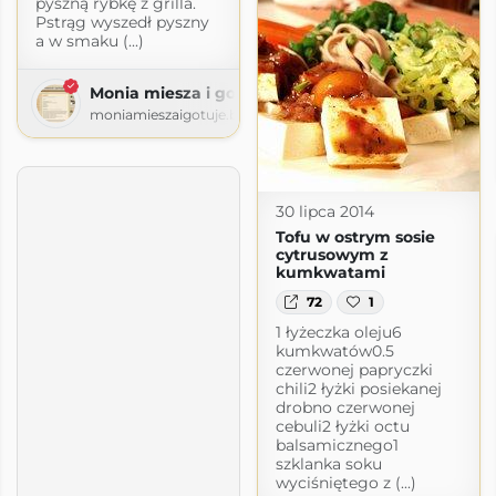
pyszną rybkę z grilla.
Pstrąg wyszedł pyszny
a w smaku (...)
Monia miesza i gotuje
moniamieszaigotuje.blogspot.com
30 lipca 2014
Tofu w ostrym sosie
cytrusowym z
kumkwatami
72
1
1 łyżeczka oleju6
kumkwatów0.5
czerwonej papryczki
chili2 łyżki posiekanej
drobno czerwonej
cebuli2 łyżki octu
balsamicznego1
szklanka soku
wyciśniętego z (...)