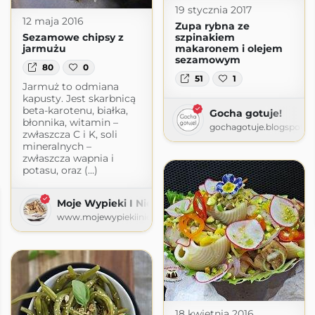
19 stycznia 2017
12 maja 2016
Zupa rybna ze
Sezamowe chipsy z
szpinakiem
jarmużu
makaronem i olejem
sezamowym
80
0
51
1
Jarmuż to odmiana
kapusty. Jest skarbnicą
beta-karotenu, białka,
Gocha gotuje!
błonnika, witamin –
gochagotuje.blogspot.
zwłaszcza C i K, soli
mineralnych –
zwłaszcza wapnia i
potasu, oraz (...)
Moje Wypieki I Nie Tylko
www.mojewypiekiinietylko.com
18 kwietnia 2016