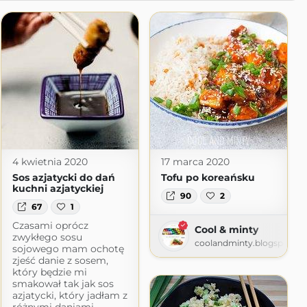
4 kwietnia 2020
17 marca 2020
Sos azjatycki do dań
Tofu po koreańsku
kuchni azjatyckiej
90
2
67
1
Czasami oprócz
Cool & minty
zwykłego sosu
coolandminty.blogspot.c
sojowego mam ochotę
zjeść danie z sosem,
który będzie mi
smakował tak jak sos
azjatycki, który jadłam z