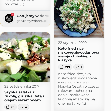
różnymi daniami
podczas (...)
Gotujemy w domu – blog kulinarny
mi
gotujemywdomu.pl
mi.pl
22 stycznia 2020
Keto fried rice
niskowęglowodanowa
wersja chińskiego
klasyka
219
1
Keto fried rice jako
niskowęglowodanowa
wersja chińskiego
klasyka Ostatnio często
23 października 2017
miewam ochotę na
Szybka sałatka z
dania inspirowane
rukolą, gruszką, fetą i
kuchnią azjatycką. Są
olejem sezamowym
one nie tylko (...)
81
4