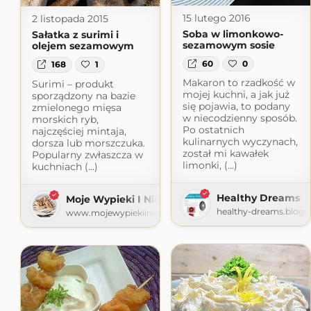
15 lutego 2016
2 listopada 2015
Soba w limonkowo-
Sałatka z surimi i
sezamowym sosie
olejem sezamowym
60
0
168
1
Makaron to rzadkość w
Surimi – produkt
mojej kuchni, a jak już
sporządzony na bazie
się pojawia, to podany
zmielonego mięsa
w niecodzienny sposób.
morskich ryb,
Po ostatnich
najczęściej mintaja,
kulinarnych wyczynach,
dorsza lub morszczuka.
został mi kawałek
Popularny zwłaszcza w
limonki, (...)
kuchniach (...)
Healthy Dreams
Moje Wypieki I Nie Tylko
healthy-dreams.blogs
www.mojewypiekiinietylko.com