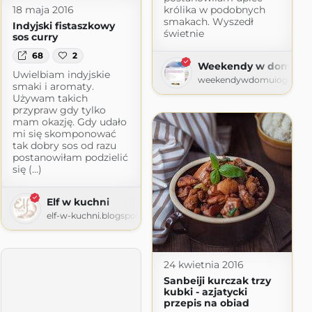
18 maja 2016
królika w podobnych
smakach. Wyszedł
Indyjski fistaszkowy
świetnie
sos curry
68
2
Weekendy w domu i o
Uwielbiam indyjskie
weekendywdomuiogrodzie
smaki i aromaty.
Używam takich
przypraw gdy tylko
mam okazję. Gdy udało
com
mi się skomponować
tak dobry sos od razu
postanowiłam podzielić
się (...)
Elf w kuchni
elf-w-kuchni.blogspot.com
24 kwietnia 2016
Sanbeiji kurczak trzy
kubki - azjatycki
przepis na obiad