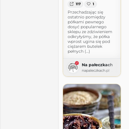
117
1
Przechadzając się
ostatnio pomiędzy
półkami pewnego
dosyć popularnego
sklepu ze zdziwieniem
odkryłyśmy, że półka
wprost ugina się pod
ciężarem butelek
pełnych (...)
Na pałeczkach
napaleczkach.pl
ylko
lko.com