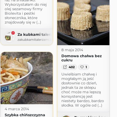
Wykorzystałam do niej
olej sezamowy firmy
Biolevita i pestki
słonecznika, które
znajdowały się w (...)
Za kubkami talerzami
zakubkamitalerzami.blogspot.com
8 maja 2014
Domowa chałwa bez
cukru
402
1
Uwielbiam chałwę i
mogłabym ją jeść
dosłownie co dzień,
jednak ta ze sklepu
choć może ma lepszą
konsystencję jest
niestety bardzo, bardzo
słodka. W ogóle od (...)
4 marca 2014
Szybka chińszczyzna