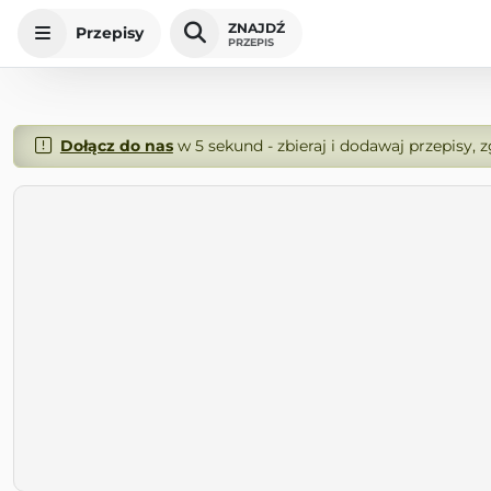
ZNAJDŹ
Przepisy
PRZEPIS
Dołącz do nas
w 5 sekund - zbieraj i dodawaj przepisy, 