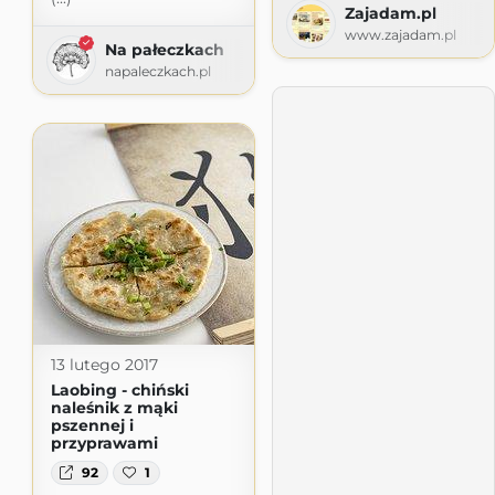
Zajadam.pl
www.zajadam.pl
Na pałeczkach
napaleczkach.pl
13 lutego 2017
Laobing - chiński
naleśnik z mąki
pszennej i
przyprawami
92
1