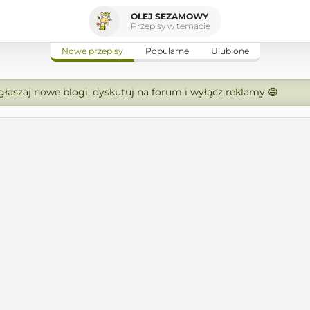
OLEJ SEZAMOWY
Przepisy w temacie
Nowe przepisy
Popularne
Ulubione
zgłaszaj nowe blogi, dyskutuj na forum i wyłącz reklamy 😄