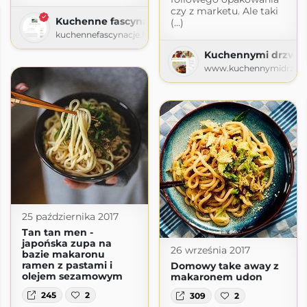
czy z marketu. Ale taki
Kuchenne fascynacje
(...)
kuchennefascynacje.home.blog
Kuchennymi drzwia
www.kuchennymidrzwia
25 października 2017
Tan tan men -
japońska zupa na
26 września 2017
bazie makaronu
ramen z pastami i
Domowy take away z
olejem sezamowym
makaronem udon
245
2
309
2