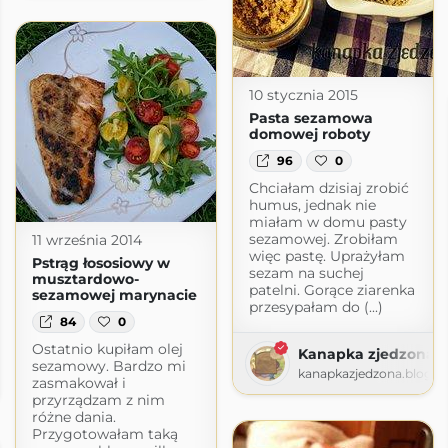
10 stycznia 2015
Pasta sezamowa
domowej roboty
96
0
Chciałam dzisiaj zrobić
humus, jednak nie
miałam w domu pasty
sezamowej. Zrobiłam
11 września 2014
więc pastę. Uprażyłam
Pstrąg łososiowy w
sezam na suchej
musztardowo-
patelni. Gorące ziarenka
sezamowej marynacie
przesypałam do (...)
84
0
Ostatnio kupiłam olej
Kanapka zjedzona
 Tylko
sezamowy. Bardzo mi
kanapkazjedzona.blogs
zasmakował i
tylko.com
przyrządzam z nim
różne dania.
Przygotowałam taką