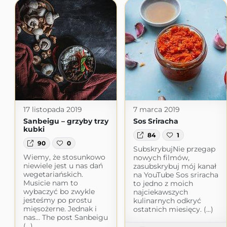
17 listopada 2019
7 marca 2019
Sanbeigu – grzyby trzy
Sos Sriracha
kubki
84
1
90
0
SubskrybujNie przegap
Wiemy, że stosunkowo
nowych filmów,
niewiele jest u nas dań
zasubskrybuj mój kanał
wegetariańskich.
na YouTube Sos sriracha
Musicie nam to
to jedno z moich
wybaczyć bo zwykle
najciekawszych
jesteśmy po prostu
kulinarnych odkryć
mięsożerne. Jednak i
ostatnich miesięcy. (...)
nas… The post Sanbeigu
(...)