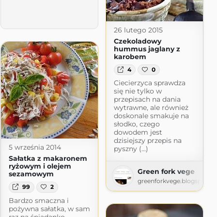
26 lutego 2015
Czekoladowy
hummus jaglany z
karobem
4
0
Ciecierzyca sprawdza
się nie tylko w
przepisach na dania
wytrawne, ale również
doskonale smakuje na
słodko, czego
dowodem jest
dzisiejszy przepis na
5 września 2014
pyszny (...)
Sałatka z makaronem
ryżowym i olejem
Green fork vege
sezamowym
pot.com
greenforkvege.blogspot.c
99
2
Bardzo smaczna i
pożywna sałatka, w sam
raz na śniadanko.