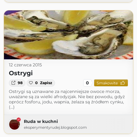
12 czerwca 2015
Ostrygi
0
98
0
Zapisz
Smakowite
Ostrygi są uznawane za najcenniejsze owoce morza,
uważane są za wielki afrodyzjak. Nie bez powodu, gdyż
oprócz fosforu, jodu, wapnia, żelaza są źródłem cynku,
(...)
Ruda w kuchni
eksperymentyrudej.blogspot.com