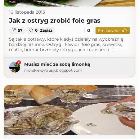
16 listopada 2013
Jak z ostryg zrobić foie gras
0
57
0
Zapisz
Smakowite
Są takie potrawy, które kiedyś działały na wyobraźnię
bardziej niż inne. Ostrygi, kawior, foie gras, krewetki,
małże, homar brzmiały intrygująco i czasami (...)
Musisz mieć ze sobą limonkę
morskie-cytrusy.blogspot.com