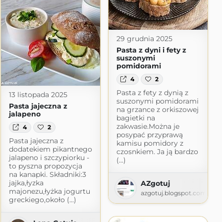
29 grudnia 2025
Pasta z dyni i fety z
suszonymi
pomidorami
4
2
Pasta z fety z dynią z
13 listopada 2025
suszonymi pomidorami
Pasta jajeczna z
na grzance z orkiszowej
jalapeno
bagietki na
zakwasie.Można je
4
2
posypać przyprawą
Pasta jajeczna z
kamisu pomidory z
dodatekiem pikantnego
czosnkiem. Ja ją bardzo
jalapeno i szczypiorku -
(...)
to pyszna propozycja
na kanapki. Składniki:3
jajka,łyzka
AZgotuj
majonezu,łyżka jogurtu
azgotuj.blogspot.com
greckiego,około (...)