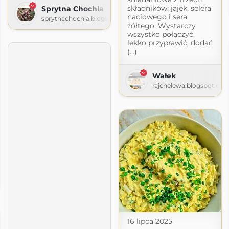
składników: jajek, selera
Sprytna Chochla
naciowego i sera
sprytnachochla.blogspot.com
żółtego. Wystarczy
wszystko połączyć,
lekko przyprawić, dodać
(...)
Wałek
rajchelewa.blogspot.co
Proste Tanie Fit Dania
.com
16 lipca 2025