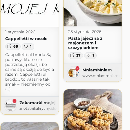
25 stycznia 2026
1 stycznia 2026
Pasta jajeczna z
Cappelletti w rosole
majonezem i
68
1
szczypiorkiem
Cappelletti al brodo Są
37
1
potrawy, które nie
potrzebują okazji, bo
same są okazją do bycia
MniamMniam
razem. Cappelletti al
www.mniammniam.com
brodo... to właśnie taki
smak – niezmienny od
(...)
Zakamarki mojej kuchni
znotatnikakrychy.blogspot.com