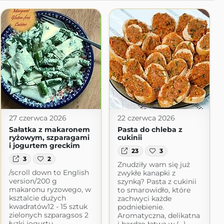
27 czerwca 2026
22 czerwca 2026
Sałatka z makaronem
Pasta do chleba z
ryżowym, szparagami
cukinii
i jogurtem greckim
23
3
3
2
Znudziły wam się już
/scroll down to English
zwykłe kanapki z
version/200 g
szynką? Pasta z cukinii
makaronu ryzowego, w
to smarowidło, które
ksztalcie dużych
zachwyci każde
kwadratów12 - 15 sztuk
podniebienie.
zielonych szparagsos 2
Aromatyczna, delikatna
łyzki jogurtu