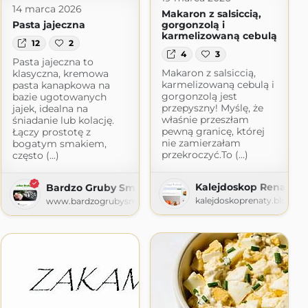
14 marca 2026
Makaron z salsiccią,
Pasta jajeczna
gorgonzolą i
karmelizowaną cebulą
12
2
4
3
Pasta jajeczna to
Makaron z salsiccią,
klasyczna, kremowa
karmelizowaną cebulą i
pasta kanapkowa na
gorgonzolą jest
bazie ugotowanych
przepyszny! Myślę, że
jajek, idealna na
właśnie przeszłam
śniadanie lub kolację.
pewną granicę, której
Łączy prostotę z
nie zamierzałam
bogatym smakiem,
przekroczyć.To (...)
często (...)
Kalejdoskop Renaty
Bardzo Gruby Smok
kalejdoskoprenaty.blogsp
www.bardzogrubysmok.pl
y