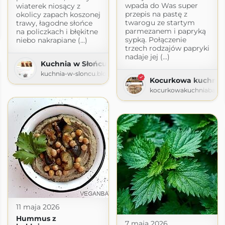
wpada do Was super
wiaterek niosący z
przepis na pastę z
okolicy zapach koszonej
ok
twarogu ze startym
trawy, łagodne słońce
parmezanem i papryką
na policzkach i błękitne
k.pl
sypką. Połączenie
niebo nakrapiane (...)
trzech rodzajów papryki
nadaje jej (...)
Kuchnia w Słońcu Skąpana
kuchnia-w-sloncu.blogspot.com
Kocurkowa kuchnia
kocurkowakuchniababun
11 maja 2026
Hummus z
7 maja 2026