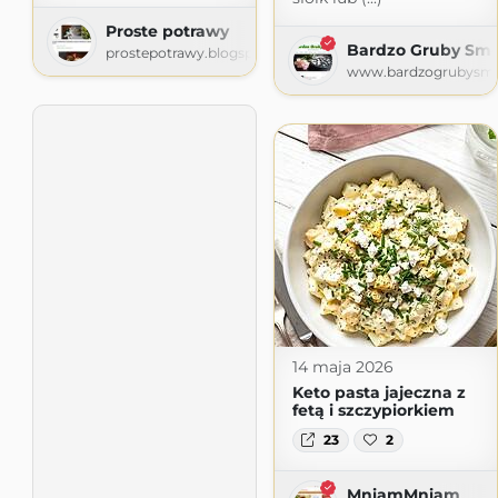
Proste potrawy
Bardzo Gruby Sm
prostepotrawy.blogspot.com
www.bardzogrubysmo
14 maja 2026
Keto pasta jajeczna z
fetą i szczypiorkiem
23
2
MniamMniam