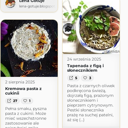
Lena Gotuje
lena-gotuje.blogspot.com
m
24 września 2025
Tapenada z figą i
słonecznikiem
5
3
2 sierpnia 2025
Pasta z czarnych oliwek
Kremowa pasta z
podkręcona świeżą,
cukinii
dojrzałą figą, prażonym
słonecznikiem i
27
1
pieprzem cytrynowym.
Pełna smaku, pyszna
Pestki słonecznika
pasta z cukinii. Może
prażę na suchej patelni,
mieć wszechstronne
aż się (...)
zastosowanie ale