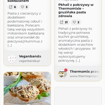
bakłażanem
com
Pkhali z pokrzywy w
6
3
Thermomixie –
gruzińska pasta
Pasta z ciecierzycy z
zdrowia
dodatkiem
podsmażonej cebuli i
21
2
bakłażana. Polecam
Pkhali z pokrzywy to
taką wersję wszystkim
tradycyjna potrawa
miłośnikom bakłażana
kuchni gruzińskiej,
oraz smarowideł do
aromatyczna pasta z
pieczywa;)Hummus z
dodatkiem orzechów
(...)
włoskich i przypraw. W
tej wersji
Veganbanda
wykorzystujemy
pokrzywę, (...)
veganbanda.pl
Thermomix przepis
www.thermoprzepisy.pl