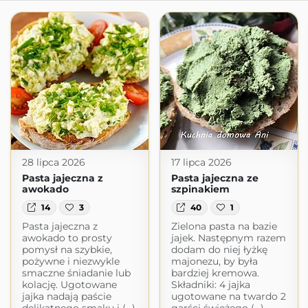
28 lipca 2026
17 lipca 2026
Pasta jajeczna z
Pasta jajeczna ze
awokado
szpinakiem
14
3
40
1
Pasta jajeczna z
Zielona pasta na bazie
awokado to prosty
jajek. Następnym razem
pomysł na szybkie,
dodam do niej łyżkę
pożywne i niezwykle
majonezu, by była
smaczne śniadanie lub
bardziej kremowa.
kolację. Ugotowane
Składniki: 4 jajka
jajka nadają paście
ugotowane na twardo 2