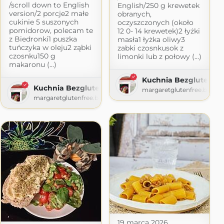
/scroll down to English
English/250 g krewetek
version/2 porcje2 małe
obranych,
cukinie 5 suszonych
oczyszczonych (około
pomidorow, polecam te
12 0- 14 krewetek)2 łyżki
z Biedronki1 puszka
masła1 łyżka oliwy3
tuńczyka w oleju2 ząbki
zabki czosnkusok z
czosnku150 g
limonki lub z połowy (...)
makaronu (...)
 babuni
Kuchnia Bezglutenow
Kuchnia Bezglutenowa Margaret
i.blogspot.com
margaretglutenfree.blogs
margaretglutenfree.blogspot.com
19 marca 2026