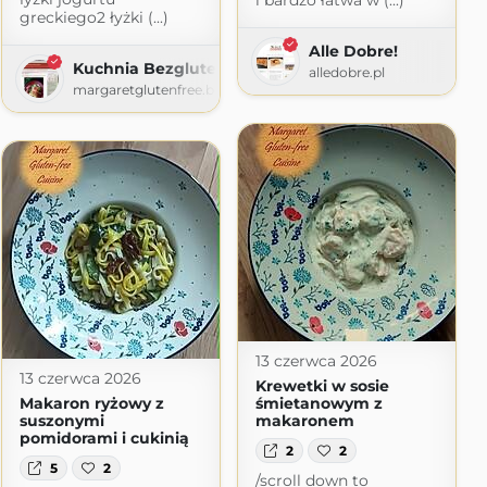
i bardzo łatwa w (...)
greckiego2 łyżki (...)
i
Alle Dobre!
Kuchnia Bezglutenowa Margaret
ogspot.com
alledobre.pl
margaretglutenfree.blogspot.com
13 czerwca 2026
13 czerwca 2026
Krewetki w sosie
Makaron ryżowy z
śmietanowym z
suszonymi
makaronem
pomidorami i cukinią
2
2
5
2
/scroll down to