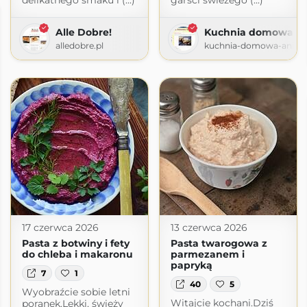
delikatnego smaku i (...)
garści świeżego (...)
Alle Dobre!
Kuchnia domowa An
alledobre.pl
kuchnia-domowa-ani.bl
17 czerwca 2026
13 czerwca 2026
Pasta z botwiny i fety
Pasta twarogowa z
do chleba i makaronu
parmezanem i
papryką
7
1
40
5
Wyobraźcie sobie letni
Witajcie kochani.Dziś
poranek.Lekki, świeży