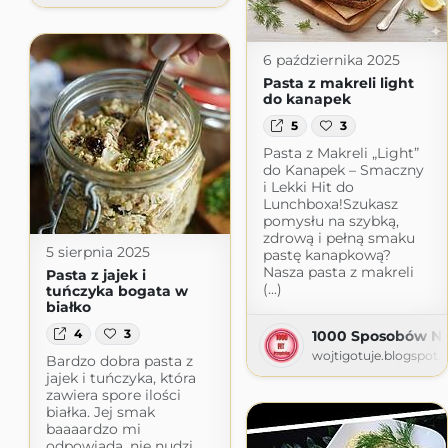
6 października 2025
Pasta z makreli light
do kanapek
5
3
Pasta z Makreli „Light”
do Kanapek – Smaczny
i Lekki Hit do
Lunchboxa!Szukasz
pomysłu na szybką,
zdrową i pełną smaku
5 sierpnia 2025
pastę kanapkową?
Nasza pasta z makreli
Pasta z jajek i
(...)
tuńczyka bogata w
białko
4
3
1000 Sposobów Na 
wojtigotuje.blogspot
Bardzo dobra pasta z
jajek i tuńczyka, która
zawiera spore ilości
białka. Jej smak
baaaardzo mi
odpowiada, nie nudzi