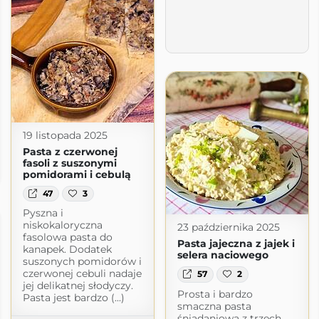
19 listopada 2025
Pasta z czerwonej
ą
fasoli z suszonymi
pomidorami i cebulą
47
3
Pyszna i
niskokaloryczna
23 października 2025
fasolowa pasta do
Pasta jajeczna z jajek i
kanapek. Dodatek
selera naciowego
suszonych pomidorów i
czerwonej cebuli nadaje
57
2
jej delikatnej słodyczy.
Prosta i bardzo
Pasta jest bardzo (...)
smaczna pasta
śniadaniowa z trzech