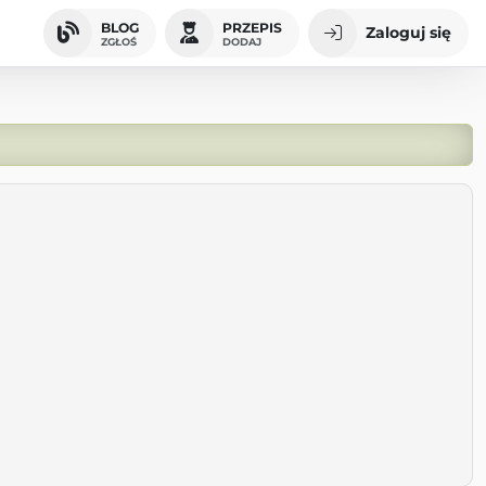
BLOG
PRZEPIS
Zaloguj się
ZGŁOŚ
DODAJ