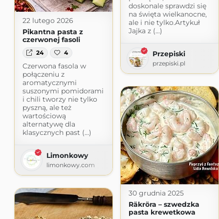
doskonale sprawdzi się
na święta wielkanocne,
22 lutego 2026
ale i nie tylko.Artykuł
Jajka z (...)
Pikantna pasta z
czerwonej fasoli
24
4
Przepiski
przepiski.pl
Czerwona fasola w
połączeniu z
aromatycznymi
suszonymi pomidorami
i chili tworzy nie tylko
pyszną, ale też
wartościową
alternatywę dla
klasycznych past (...)
Limonkowy
limonkowy.com
30 grudnia 2025
Räkröra – szwedzka
pasta krewetkowa