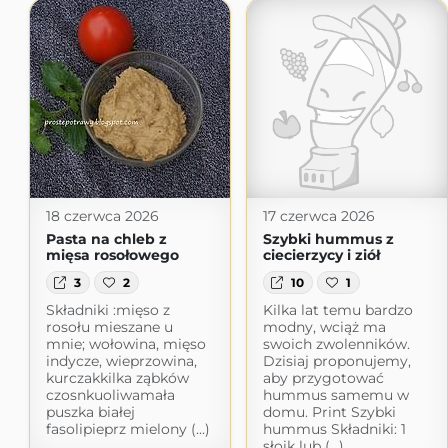
18 czerwca 2026
17 czerwca 2026
Pasta na chleb z
Szybki hummus z
mięsa rosołowego
ciecierzycy i ziół
3
2
10
1
Składniki :mięso z
Kilka lat temu bardzo
rosołu mieszane u
modny, wciąż ma
mnie; wołowina, mięso
swoich zwolenników.
indycze, wieprzowina,
Dzisiaj proponujemy,
kurczakkilka ząbków
aby przygotować
czosnkuoliwamała
hummus samemu w
puszka białej
domu. Print Szybki
fasolipieprz mielony (...)
hummus Składniki: 1
słoik lub (...)