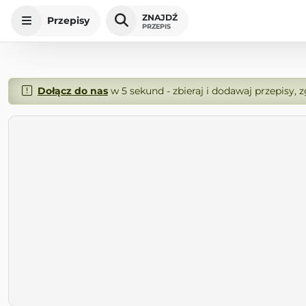
ZNAJDŹ
Przepisy
PRZEPIS
Dołącz do nas
w 5 sekund - zbieraj i dodawaj przepisy, 