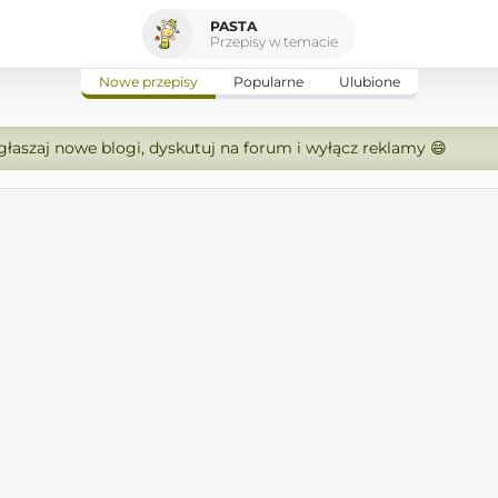
PASTA
Przepisy w temacie
Nowe przepisy
Popularne
Ulubione
zgłaszaj nowe blogi, dyskutuj na forum i wyłącz reklamy 😄