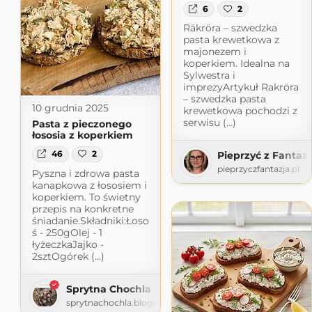
6
2
Räkröra – szwedzka
pasta krewetkowa z
majonezem i
koperkiem. Idealna na
Sylwestra i
imprezyArtykuł Rakröra
– szwedzka pasta
10 grudnia 2025
krewetkowa pochodzi z
serwisu (...)
Pasta z pieczonego
łososia z koperkiem
46
2
Pieprzyć z Fantazj
pieprzyczfantazja.pl
Pyszna i zdrowa pasta
kanapkowa z łososiem i
koperkiem. To świetny
przepis na konkretne
śniadanie.Składniki:Łoso
ś - 250gOlej - 1
łyżeczkaJajko -
2sztOgórek (...)
Sprytna Chochla
sprytnachochla.blogspot.com