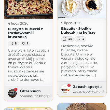
5 lipca 2026
4 lipca 2026
Biscuits - Słodkie
Puszyste bułeczki z
bułeczki na kefirze
truskawkami i
kruszonką
38
3
8
1
Doskonałe, słodkie
bułeczki, zwane
Uwielbiam lato i zapach
biscuits. U mnie w
drożdżowego ciasta z
wersji na słodko, ale
owocami! Mój przepis
zamieniając cukier do
na puszyste bułeczki z
posypania na sól w
truskawkami i
płatkach, otrzymacie
kruszonką zawsze się
wytrawną wersję. (...)
udaje. Zobacz, jak
zrobić te domowe (...)
Zapach apetytu
Obżarciuch
zapachapetytu.wordpre
oobzarciuch.blogspot.com