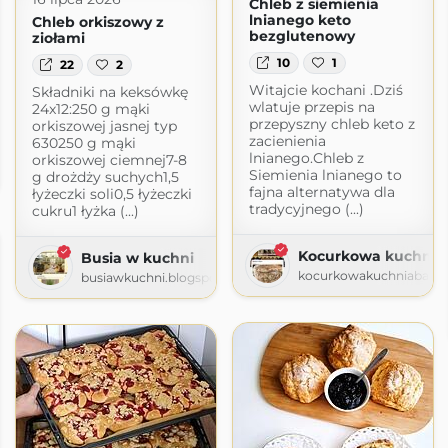
Chleb z siemienia
lnianego keto
Chleb orkiszowy z
bezglutenowy
ziołami
10
1
22
2
Witajcie kochani .Dziś
Składniki na keksówkę
wlatuje przepis na
24x12:250 g mąki
przepyszny chleb keto z
orkiszowej jasnej typ
zacienienia
630250 g mąki
lnianego.Chleb z
orkiszowej ciemnej7-8
Siemienia lnianego to
g drożdży suchych1,5
com
fajna alternatywa dla
łyżeczki soli0,5 łyżeczki
tradycyjnego (...)
cukru1 łyżka (...)
Kocurkowa kuchnia
Busia w kuchni
kocurkowakuchniababun
busiawkuchni.blogspot.com