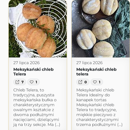
27 lipca 2026
27 lipca 2026
Meksykański chleb
Meksykański chleb
Telera
telera
7
1
0
1
Chleb Telera, to
Meksykański chleb
tradycyjna, puszysta
Telera Idealny do
meksykańska bułka o
kanapek tortas
charakterystycznym
Meksykański chleb
owalnym kształcie z
Telera to tradycyjne,
dwoma podłużnymi
miękkie pieczywo z
nacięciami, dzielącymi
charakterystycznymi
ją na trzy sekcje. Ma (...)
trzema podłużnymi (...)