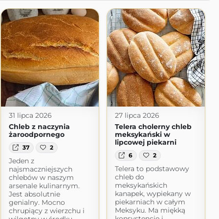
31 lipca 2026
27 lipca 2026
Chleb z naczynia
Telera cholerny chleb
żaroodpornego
meksykański w
lipcowej piekarni
37
2
6
2
Jeden z
Telera to podstawowy
najsmaczniejszych
chleb do
chlebów w naszym
meksykańskich
arsenale kulinarnym.
kanapek, wypiekany w
Jest absolutnie
piekarniach w całym
genialny. Mocno
Meksyku. Ma miękką
chrupiący z wierzchu i
konsystencję i