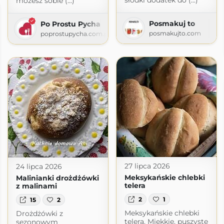
słodki dodatek do (...)
możesz sobie (...)
Posmakuj to
Po Prostu Pycha
posmakujto.com
poprostupycha.com.pl
27 lipca 2026
24 lipca 2026
Meksykańskie chlebki
Malinianki drożdżówki
telera
z malinami
2
1
15
2
Meksykańskie chlebki
Drożdżówki z
telera. Miękkie, puszyste
sezonowym