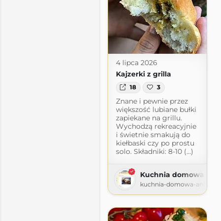
4 lipca 2026
Kajzerki z grilla
18
3
Znane i pewnie przez
większość lubiane bułki
zapiekane na grillu.
Wychodzą rekreacyjnie
i świetnie smakują do
kiełbaski czy po prostu
solo. Składniki: 8-10 (...)
Kuchnia domowa Ani
ss.com
kuchnia-domowa-ani.blog