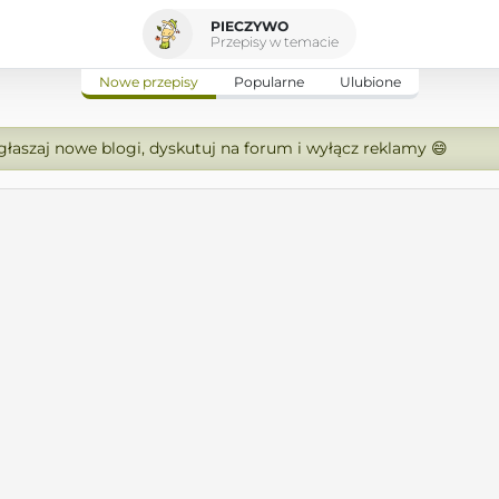
PIECZYWO
Przepisy w temacie
Nowe przepisy
Popularne
Ulubione
zgłaszaj nowe blogi, dyskutuj na forum i wyłącz reklamy 😄