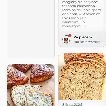
mogłaby się nazywać
focaccią balkonową.
Mam na balkonie sporo
doniczek, w których co
roku próbuję z
większym lub
mniejszym (...)
Za piecem
zapiecem.wordpress.
8 lipca 2026