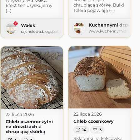
wilgotny w środku.
chrupiącą skórkę. Bułki
Efekt ten uzyskujemy
Telera pojawiają (...)
(...)
Kuchennymi drzwiam
Wałek
www.kuchennymidrzwiami
rajchelewa.blogspot.com
22 lipca 2026
22 lipca 2026
Chleb czosnkowy
Chleb pszenno-żytni
na drożdżach z
14
3
chrupiącą skórką
Składniki na keksówkę