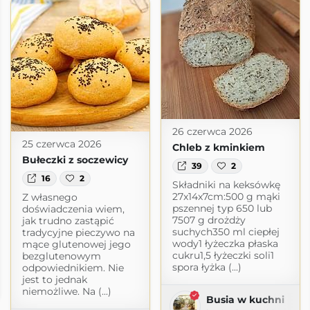
26 czerwca 2026
25 czerwca 2026
Chleb z kminkiem
Bułeczki z soczewicy
39
2
16
2
Składniki na keksówkę
27x14x7cm:500 g mąki
Z własnego
pszennej typ 650 lub
doświadczenia wiem,
7507 g drożdży
jak trudno zastąpić
suchych350 ml ciepłej
tradycyjne pieczywo na
wody1 łyżeczka płaska
mące glutenowej jego
cukru1,5 łyżeczki soli1
bezglutenowym
spora łyżka (...)
odpowiednikiem. Nie
jest to jednak
com
niemożliwe. Na (...)
Busia w kuchni