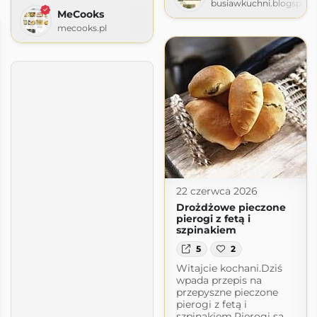
busiawkuchni.blogspot
MeCooks
mecooks.pl
22 czerwca 2026
Drożdżowe pieczone
pierogi z fetą i
szpinakiem
5
2
Witajcie kochani.Dziś
wpada przepis na
przepyszne pieczone
pierogi z fetą i
szpinakiem.Pierogi są