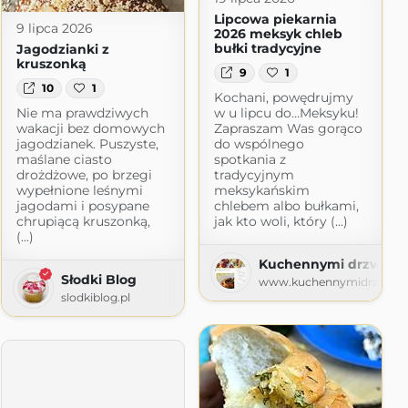
Lipcowa piekarnia
9 lipca 2026
2026 meksyk chleb
bułki tradycyjne
Jagodzianki z
kruszonką
9
1
10
1
Kochani, powędrujmy
Nie ma prawdziwych
w u lipcu do…Meksyku!
wakacji bez domowych
Zapraszam Was gorąco
jagodzianek. Puszyste,
do wspólnego
maślane ciasto
spotkania z
drożdżowe, po brzegi
tradycyjnym
wypełnione leśnymi
meksykańskim
jagodami i posypane
chlebem albo bułkami,
chrupiącą kruszonką,
jak kto woli, który (...)
 babuni
(...)
i.blogspot.com
Kuchennymi drzwiam
Słodki Blog
www.kuchennymidrzwiami
slodkiblog.pl