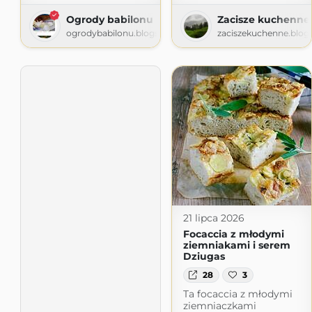
Ogrody babilonu
Zacisze kuchenne
ogrodybabilonu.blogspot.com
zaciszekuchenne.blog
21 lipca 2026
Focaccia z młodymi
ziemniakami i serem
Dziugas
28
3
Ta focaccia z młodymi
ziemniaczkami