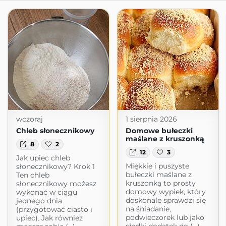
wczoraj
1 sierpnia 2026
Chleb słonecznikowy
Domowe bułeczki
maślane z kruszonką
8
2
12
3
Jak upiec chleb
Miękkie i puszyste
słonecznikowy? Krok 1
bułeczki maślane z
Ten chleb
kruszonką to prosty
słonecznikowy możesz
domowy wypiek, który
wykonać w ciągu
doskonale sprawdzi się
jednego dnia
na śniadanie,
(przygotować ciasto i
podwieczorek lub jako
upiec). Jak również