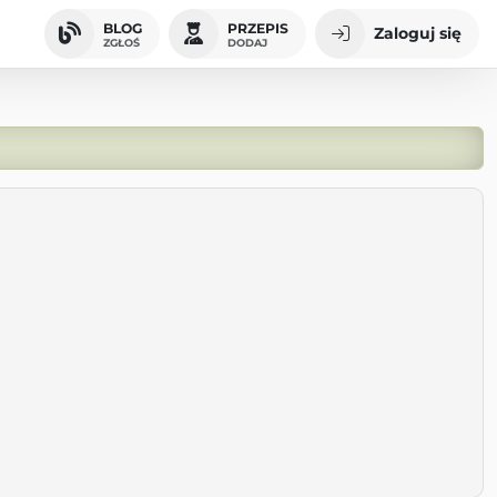
BLOG
PRZEPIS
Zaloguj się
ZGŁOŚ
DODAJ