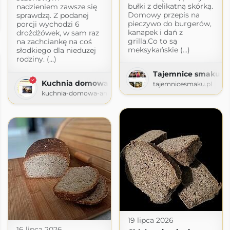
bułki z delikatną skórką.
nadzieniem zawsze się
Domowy przepis na
sprawdzą. Z podanej
pieczywo do burgerów,
porcji wychodzi 6
spot.com
kanapek i dań z
drożdżówek, w sam raz
grilla.Co to są
na zachciankę na coś
meksykańskie (...)
słodkiego dla niedużej
rodziny. (...)
Tajemnice smaku
Kuchnia domowa Ani
tajemnicesmaku.pl
kuchnia-domowa-ani.blogspot.com
19 lipca 2026
16 lipca 2026