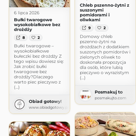
Chleb pszenno-żytni z
suszonymi
6 lipca 2026
pomidorami i
Bułki twarogowe
oliwkami
wysokobiałkowe bez
9
2
drożdży
Domowy chleb
8
2
pszenno-żytni na
Bułki twarogowe –
drożdżach z dodatkiem
wysokobiałkowe
suszonych pomidorów i
bułeczki bez drożdży Z
zielonych oliwek to
tego wpisu dowiesz się:
doskonała propozycja
Jak zrobić bułki
dla osób, które lubią
twarogowe bez
pieczywo o wyrazistym
drożdży?Dlaczego
(...)
warto piec pieczywo z
(...)
Posmakuj to
posmakujto.com
Obiad gotowy!
www.obiadgotowy.pl