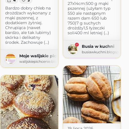
4
3
27x14cm:500 g mąki
Bardzo dobry chleb na
pszennej (użyłam typ
drożdżach wykonany z
550 ale następnym
mąki pszennej, z
razem dam 650 lub
dodatkiem żytniej.
750)7 g suchych
Chrupiąca (nawet
drożdży1,5 łyżeczki
bardzo, ale tak lubimy)
soli400 ml letniej (...)
skórka i delikatny
środek. Zachowuje (...)
Busia w kuchni
busiawkuchni.blogspot.c
Moje walijskie pichcenie
walijskiepichcenie.blogspot.com
19 lipca 2026