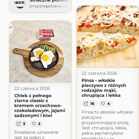
smacznepotrawy.com
22 czerwca 2026
Pinsa - włoskie
pieczywo z różnych
22 czerwca 2026
rodzajów mąki,
chrupiąca i lekka
Chleb z pełnego
ziarna classic z
16
4
kremem orzechowo-
czekoladowym, jajami
Pinsa to płaskie włoskie
sadzonymi i kiwi
pieczywo
przypominające pizzę.
3
2
Jest chrupiąca, lekka,
Śniadanie uznawane
pełna pęcherzyków
jest za jeden z
powietrza i – w