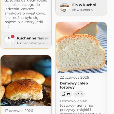
dzieciństwa kiedy robiło
.com
się coś z niczego do
Ela w kuchni
jedzenia. Zawsze
elawkuchni.pl
smakowało wyjątkowo.
Nie można było się
najeść. Niektórzy jedli
(...)
Kuchenne fascynacje
kuchennefascynacje.home.blog
22 czerwca 2026
Domowy chleb
tostowy
17
3
Domowy chleb
tostowy- genialnie
puszysty, miękki i
17 czerwca 2026