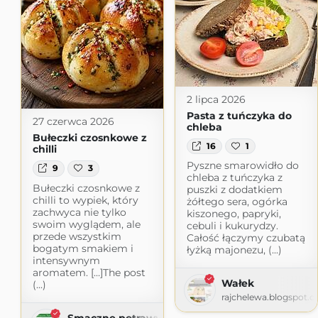
2 lipca 2026
Pasta z tuńczyka do
27 czerwca 2026
chleba
Bułeczki czosnkowe z
16
1
chilli
Pyszne smarowidło do
9
3
chleba z tuńczyka z
Bułeczki czosnkowe z
puszki z dodatkiem
chilli to wypiek, który
żółtego sera, ogórka
zachwyca nie tylko
kiszonego, papryki,
swoim wyglądem, ale
cebuli i kukurydzy.
przede wszystkim
Całość łączymy czubatą
bogatym smakiem i
łyżką majonezu, (...)
intensywnym
aromatem. […]The post
Wałek
(...)
rajchelewa.blogspot.
Smaczne potrawy