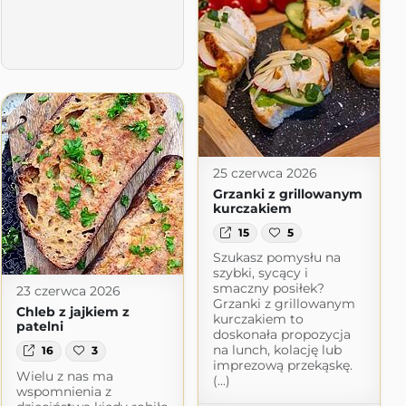
25 czerwca 2026
Grzanki z grillowanym
kurczakiem
15
5
Szukasz pomysłu na
szybki, sycący i
smaczny posiłek?
23 czerwca 2026
Grzanki z grillowanym
Chleb z jajkiem z
kurczakiem to
patelni
doskonała propozycja
na lunch, kolację lub
16
3
imprezową przekąskę.
Wielu z nas ma
(...)
wspomnienia z