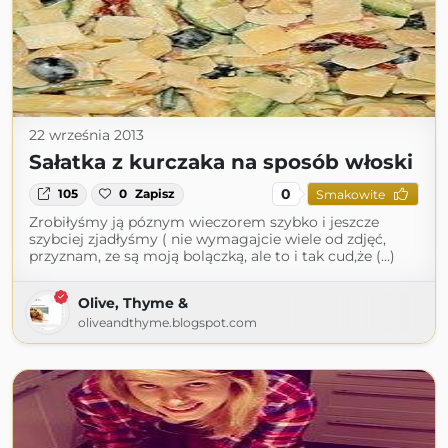
22 września 2013
Sałatka z kurczaka na sposób włoski
0
105
0
Zapisz
Smakowite
Zrobiłyśmy ją póznym wieczorem szybko i jeszcze
szybciej zjadłyśmy ( nie wymagajcie wiele od zdjęć,
przyznam, ze są moją bolączką, ale to i tak cud,że (...)
Olive, Thyme &
oliveandthyme.blogspot.com