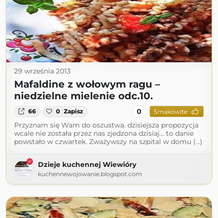
29 września 2013
Mafaldine z wołowym ragu –
niedzielne mielenie odc.10.
0
66
0
Zapisz
Smakowite
Przyznam się Wam do oszustwa. dzisiejsza propozycja
wcale nie została przez nas zjedzona dzisiaj... to danie
powstało w czwartek. Zważywszy na szpital w domu (...)
Dzieje kuchennej Wiewióry
kuchennewojowanie.blogspot.com