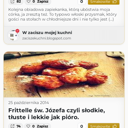
0
82
0
Zapisz
Smakowite
Kolejna obiadowa zapiekanka, którą ubóstwia moja
córka, ja zresztą też. To typowo włoski przysmak, który
gości na stołach w chłodniejsze dni i nie tylko jest (...)
W zaciszu mojej kuchni
zaciszekuchni.blogspot.com
25 października 2014
Frittelle św. Józefa czyli słodkie,
tłuste i lekkie jak pióro.
0
74
0
Zapisz
Smakowite