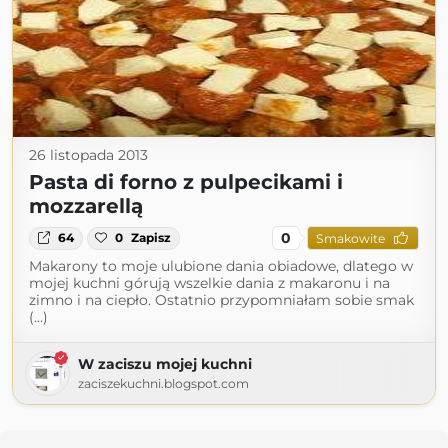
26 listopada 2013
Pasta di forno z pulpecikami i
mozzarellą
0
64
0
Zapisz
Smakowite
Makarony to moje ulubione dania obiadowe, dlatego w
mojej kuchni górują wszelkie dania z makaronu i na
zimno i na ciepło. Ostatnio przypomniałam sobie smak
(...)
W zaciszu mojej kuchni
zaciszekuchni.blogspot.com