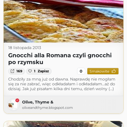
18 listopada 2013
Gnocchi alla Romana czyli gnocchi
po rzymsku
0
169
1
Zapisz
Smakowite
Chodziły za mną już od dawna. Naprawdę nie mogłam
się za nie zabrać, więc odkładałam i odkładałam...aż do
dzisiaj. Jak już pisałam kilka dni temu, dzień wolny (...)
Olive, Thyme &
oliveandthyme.blogspot.com