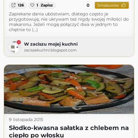
0
126
1
Zapisz
Smakowite
Zapiekane dania ubóstwiam, dlatego często je
przygotowuję, nie ukrywam też nigdy swojej miłości do
makaronu. Jeżeli mogę połączyć dwa w jednym to
chętnie to (...)
W zaciszu mojej kuchni
zaciszekuchni.blogspot.com
9 listopada 2015
Słodko-kwasna sałatka z chlebem na
ciepło po włosku