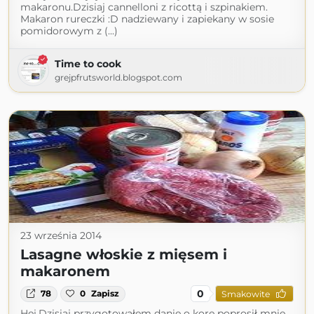
makaronu.Dzisiaj cannelloni z ricottą i szpinakiem.
Makaron rureczki :D nadziewany i zapiekany w sosie
pomidorowym z (...)
Time to cook
grejpfrutsworld.blogspot.com
23 września 2014
Lasagne włoskie z mięsem i
makaronem
0
78
0
Zapisz
Smakowite
Hej.Dzisiaj przygotowałem danie o korę poprosił mnie