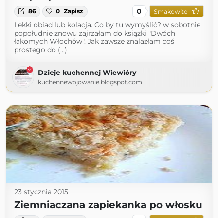
0
86
0
Zapisz
Smakowite
Lekki obiad lub kolacja. Co by tu wymyślić? w sobotnie
popołudnie znowu zajrzałam do książki "Dwóch
łakomych Włochów". Jak zawsze znalazłam coś
prostego do (...)
Dzieje kuchennej Wiewióry
kuchennewojowanie.blogspot.com
23 stycznia 2015
Ziemniaczana zapiekanka po włosku