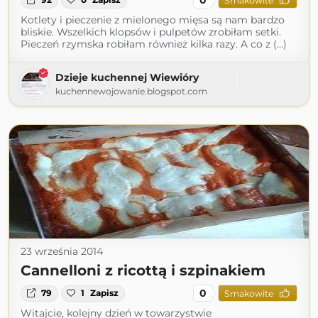
Smakowite
Kotlety i pieczenie z mielonego mięsa są nam bardzo
bliskie. Wszelkich klopsów i pulpetów zrobiłam setki.
Pieczeń rzymska robiłam również kilka razy. A co z (...)
Dzieje kuchennej Wiewióry
kuchennewojowanie.blogspot.com
23 września 2014
Cannelloni z ricottą i szpinakiem
0
79
1
Zapisz
Smakowite
Witajcie, kolejny dzień w towarzystwie