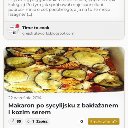
kolega ;) Po tym jak spróbował moje cannelloni
poprosił mnie o coś podobnego, a ja na to że może
lasagne? (...)
Time to cook
grejpfrutsworld.blogspot.com
22 września 2014
Makaron po sycylijsku z bakłażanem
i kozim serem
0
85
1
Zapisz
Smakowite