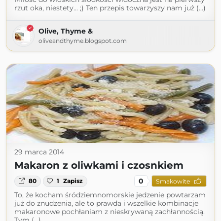
rzut oka, niestety... ;) Ten przepis towarzyszy nam już (...)
Olive, Thyme &
oliveandthyme.blogspot.com
29 marca 2014
Makaron z oliwkami i czosnkiem
0
80
1
Zapisz
Smakowite
To, że kocham śródziemnomorskie jedzenie powtarzam
już do znudzenia, ale to prawda i wszelkie kombinacje
makaronowe pochłaniam z nieskrywaną zachłannością.
Tym (...)