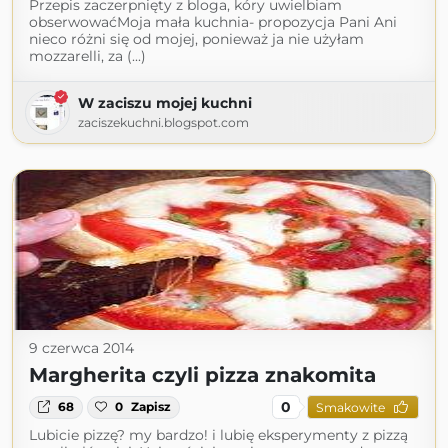
Przepis zaczerpnięty z bloga, kóry uwielbiam
obserwowaćMoja mała kuchnia- propozycja Pani Ani
nieco różni się od mojej, ponieważ ja nie użyłam
mozzarelli, za (...)
W zaciszu mojej kuchni
zaciszekuchni.blogspot.com
9 czerwca 2014
Margherita czyli pizza znakomita
0
68
0
Zapisz
Smakowite
Lubicie pizzę? my bardzo! i lubię eksperymenty z pizzą