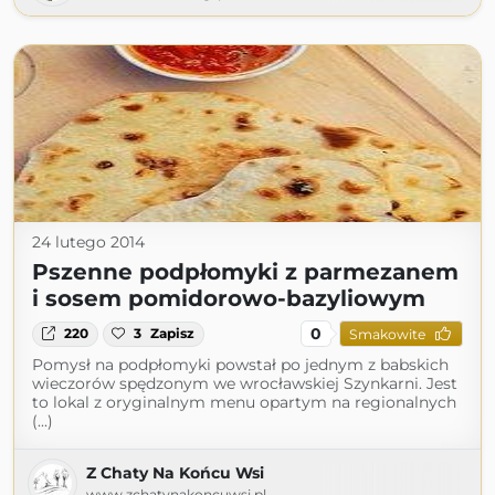
24 lutego 2014
Pszenne podpłomyki z parmezanem
i sosem pomidorowo-bazyliowym
0
220
3
Zapisz
Smakowite
Pomysł na podpłomyki powstał po jednym z babskich
wieczorów spędzonym we wrocławskiej Szynkarni. Jest
to lokal z oryginalnym menu opartym na regionalnych
(...)
Z Chaty Na Końcu Wsi
www.zchatynakoncuwsi.pl