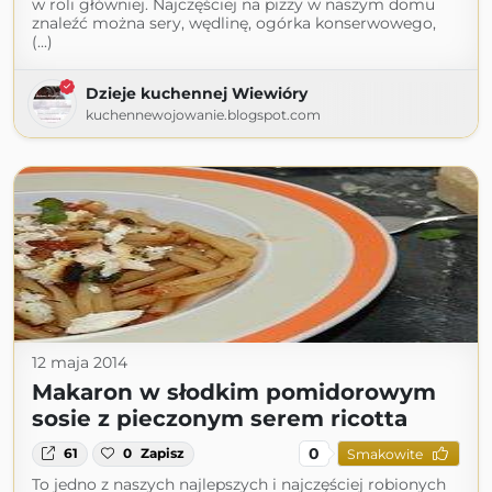
w roli główniej. Najczęściej na pizzy w naszym domu
znaleźć można sery, wędlinę, ogórka konserwowego,
(...)
Dzieje kuchennej Wiewióry
kuchennewojowanie.blogspot.com
12 maja 2014
Makaron w słodkim pomidorowym
sosie z pieczonym serem ricotta
0
61
0
Zapisz
Smakowite
To jedno z naszych najlepszych i najczęściej robionych