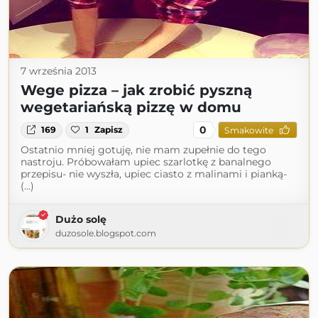
7 września 2013
Wege pizza – jak zrobić pyszną
wegetariańską pizzę w domu
0
169
1
Zapisz
Smakowite
Ostatnio mniej gotuję, nie mam zupełnie do tego
nastroju. Próbowałam upiec szarlotkę z banalnego
przepisu- nie wyszła, upiec ciasto z malinami i pianką-
(...)
Dużo solę
duzosole.blogspot.com