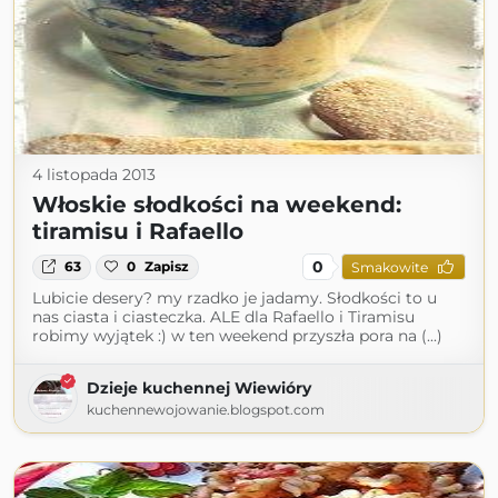
4 listopada 2013
Włoskie słodkości na weekend:
tiramisu i Rafaello
0
63
0
Zapisz
Smakowite
Lubicie desery? my rzadko je jadamy. Słodkości to u
nas ciasta i ciasteczka. ALE dla Rafaello i Tiramisu
robimy wyjątek :) w ten weekend przyszła pora na (...)
Dzieje kuchennej Wiewióry
kuchennewojowanie.blogspot.com