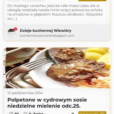
Do tłustego czwartku jeszcze cała masa czasu ale w
ubiegłą niedzielę naszła mnie wręcz potworna ochota
na smażone w głębokim tłuszczu słodkości. Wszystko
za (...)
Dzieje kuchennej Wiewióry
kuchennewojowanie.blogspot.com
12 października 2014
Polpetone w cydrowym sosie
niedzielne mielenie odc.25.
0
92
0
Zapisz