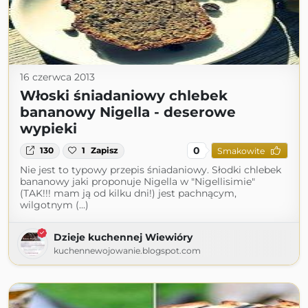
16 czerwca 2013
Włoski śniadaniowy chlebek
bananowy Nigella - deserowe
wypieki
0
130
1
Zapisz
Smakowite
Nie jest to typowy przepis śniadaniowy. Słodki chlebek
bananowy jaki proponuje Nigella w "Nigellisimie"
(TAK!!! mam ją od kilku dni!) jest pachnącym,
wilgotnym (...)
Dzieje kuchennej Wiewióry
kuchennewojowanie.blogspot.com