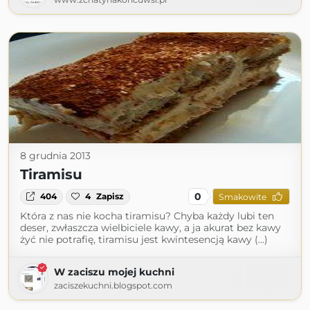
8 grudnia 2013
Tiramisu
0
404
4
Zapisz
Smakowite
Która z nas nie kocha tiramisu? Chyba każdy lubi ten
deser, zwłaszcza wielbiciele kawy, a ja akurat bez kawy
żyć nie potrafię, tiramisu jest kwintesencją kawy (...)
W zaciszu mojej kuchni
zaciszekuchni.blogspot.com