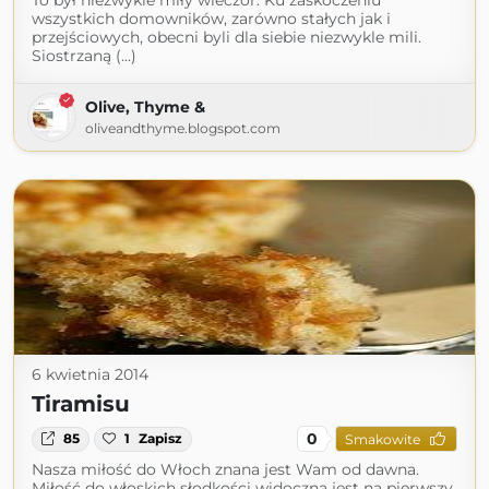
To był niezwykle miły wieczór. Ku zaskoczeniu
wszystkich domowników, zarówno stałych jak i
przejściowych, obecni byli dla siebie niezwykle mili.
Siostrzaną (...)
Olive, Thyme &
oliveandthyme.blogspot.com
6 kwietnia 2014
Tiramisu
0
85
1
Zapisz
Smakowite
Nasza miłość do Włoch znana jest Wam od dawna.
Miłość do włoskich słodkości widoczna jest na pierwszy