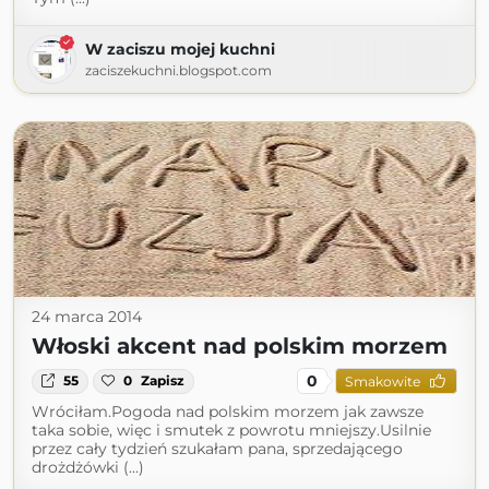
W zaciszu mojej kuchni
zaciszekuchni.blogspot.com
24 marca 2014
Włoski akcent nad polskim morzem
0
55
0
Zapisz
Smakowite
Wróciłam.Pogoda nad polskim morzem jak zawsze
taka sobie, więc i smutek z powrotu mniejszy.Usilnie
przez cały tydzień szukałam pana, sprzedającego
drożdżówki (...)