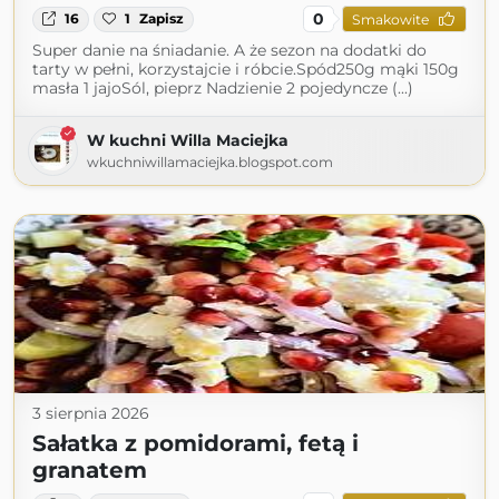
0
16
1
Zapisz
Smakowite
Super danie na śniadanie. A że sezon na dodatki do
tarty w pełni, korzystajcie i róbcie.Spód250g mąki 150g
masła 1 jajoSól, pieprz Nadzienie 2 pojedyncze (...)
W kuchni Willa Maciejka
wkuchniwillamaciejka.blogspot.com
3 sierpnia 2026
Sałatka z pomidorami, fetą i
granatem