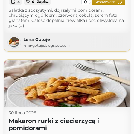
0
4
0
Zapisz
Smakowite
Sałatka z soczystymi, dojrzałymi pomidorami,
chrupiącym ogórkiem, czerwoną cebulą, serem feta i
granatem. Całość dopełnia niewielka ilość oliwy.Idealna
jako (...)
Lena Gotuje
lena-gotuje.blogspot.com
30 lipca 2026
Makaron rurki z ciecierzycą i
pomidorami