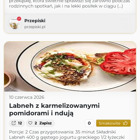
przekąskę, która świetnie sprawdzi się zarówno podczas
rodzinnych spotkań, jak i na lekki posiłek w ciągu (...)
Przepiski
przepiski.pl
10 czerwca 2026
Labneh z karmelizowanymi
pomidorami i ndują
0
12
2
Zapisz
Smakowite
Porcje: 2 Czas przygotowania: 35 minut Składniki
Labneh 400 g gęstego jogurtu greckiego 1/2 łyżeczki