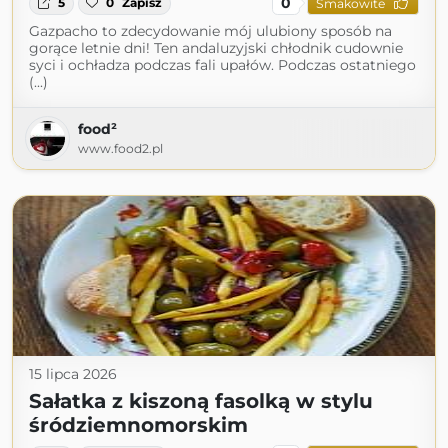
0
5
0
Zapisz
Smakowite
Gazpacho to zdecydowanie mój ulubiony sposób na
gorące letnie dni! Ten andaluzyjski chłodnik cudownie
syci i ochładza podczas fali upałów. Podczas ostatniego
(...)
food²
www.food2.pl
15 lipca 2026
Sałatka z kiszoną fasolką w stylu
śródziemnomorskim