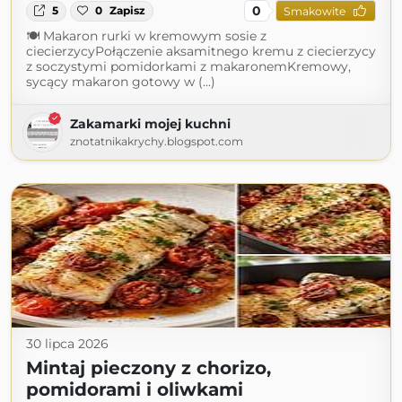
0
5
0
Zapisz
Smakowite
🍽 Makaron rurki w kremowym sosie z
ciecierzycyPołączenie aksamitnego kremu z ciecierzycy
z soczystymi pomidorkami z makaronemKremowy,
sycący makaron gotowy w (...)
Zakamarki mojej kuchni
znotatnikakrychy.blogspot.com
30 lipca 2026
Mintaj pieczony z chorizo,
pomidorami i oliwkami