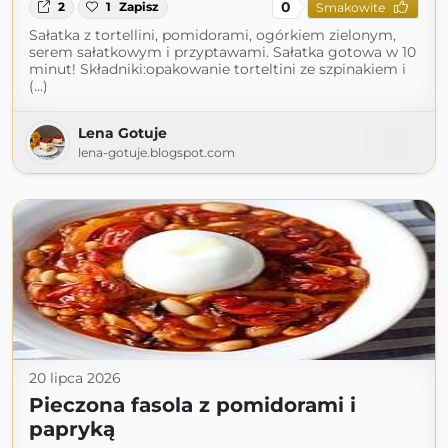
0
2
1
Zapisz
Smakowite
Sałatka z tortellini, pomidorami, ogórkiem zielonym,
serem sałatkowym i przyptawami. Sałatka gotowa w 10
minut! Składniki:opakowanie torteltini ze szpinakiem i
(...)
Lena Gotuje
lena-gotuje.blogspot.com
20 lipca 2026
Pieczona fasola z pomidorami i
papryką