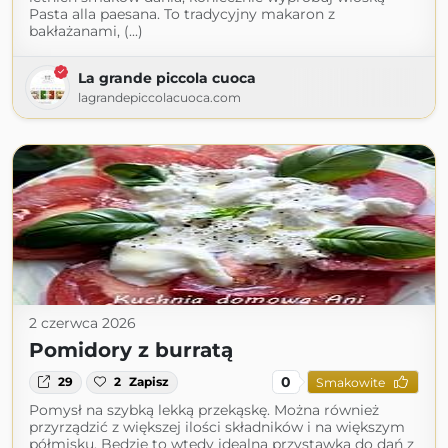
Pasta alla paesana. To tradycyjny makaron z
bakłażanami, (...)
La grande piccola cuoca
lagrandepiccolacuoca.com
2 czerwca 2026
Pomidory z burratą
0
29
2
Zapisz
Smakowite
Pomysł na szybką lekką przekąskę. Można również
przyrządzić z większej ilości składników i na większym
półmisku. Będzie to wtedy idealna przystawka do dań z