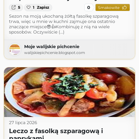
0
5
1
Zapisz
Smakowite
Sezon na moją ukochaną żółtą fasolkę szparagową
trwa, więc u mnie w kuchni zajmuje ona ostatnio
znaczące miejsce😎👍Kombinuję z nią na wiele
sposobów. Oczywiście (...)
Moje walijskie pichcenie
walijskiepichcenie.blogspot.com
27 lipca 2026
Leczo z fasolką szparagową i
paprykami