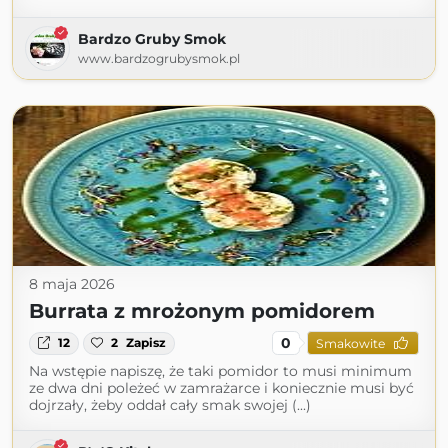
Bardzo Gruby Smok
www.bardzogrubysmok.pl
8 maja 2026
Burrata z mrożonym pomidorem
0
12
2
Zapisz
Smakowite
Na wstępie napiszę, że taki pomidor to musi minimum
ze dwa dni poleżeć w zamrażarce i koniecznie musi być
dojrzały, żeby oddał cały smak swojej (...)