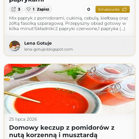
0
3
1
Zapisz
Smakowite
Mix papryk z pomidorami, cukinią, cebulą, kiełbasą oraz
żółtą fasolką szparagową. Przepyszny obiad gotowy w
kilka minut!Składniki:2 papryki czerwone,1 papryka (...)
Lena Gotuje
lena-gotuje.blogspot.com
25 lipca 2026
Domowy keczup z pomidorów z
nutą korzenną i musztardą