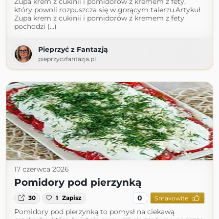
Zupa krem z cukinii i pomidorów z kremem z fety,
który powoli rozpuszcza się w gorącym talerzu.Artykuł
Zupa krem z cukinii i pomidorów z kremem z fety
pochodzi (...)
Pieprzyć z Fantazją
pieprzyczfantazja.pl
17 czerwca 2026
Pomidory pod pierzynką
0
30
1
Zapisz
Smakowite
Pomidory pod pierzynką to pomysł na ciekawą