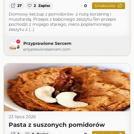
0
27
2
Zapisz
Smakowite
Domowy keczup z pomidorów- z nutą korzenną i
musztardą. Przepis z babcinego zeszytu.Ten przepis
pochodzi z mojego starego, nieco poplamionego
zeszytu z (...)
Przyprawione Sercem
przyprawionesercem.com
23 lipca 2026
Pasta z suszonych pomidorów