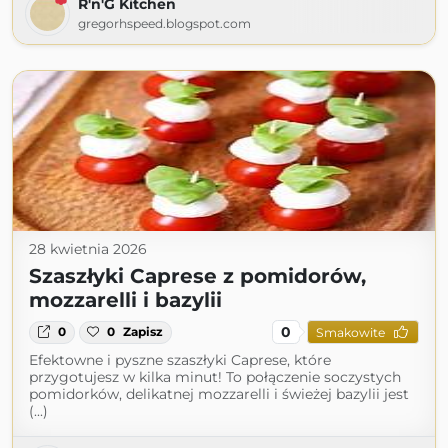
R'n'G Kitchen
gregorhspeed.blogspot.com
28 kwietnia 2026
Szaszłyki Caprese z pomidorów,
mozzarelli i bazylii
0
0
0
Zapisz
Smakowite
Efektowne i pyszne szaszłyki Caprese, które
przygotujesz w kilka minut! To połączenie soczystych
pomidorków, delikatnej mozzarelli i świeżej bazylii jest
(...)