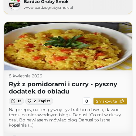
Bardzo Gruby Smok
www.bardzogrubysmok.pl
8 kwietnia 2026
Ryż z pomidorami i curry - pyszny
dodatek do obiadu
0
12
2
Zapisz
Smakowite
Na przepis, na ten pyszny ryż trafiłam dawno, dawno
temu na niezawodnym blogu Danusi "Co mi w duszy
gra". Bo nawiasem mówiąc blog Danusi to istna
kopalnia (...)