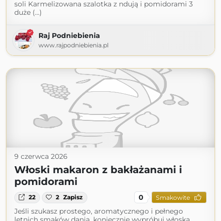
soli Karmelizowana szalotka z ndują i pomidorami 3
duże (...)
Raj Podniebienia
www.rajpodniebienia.pl
9 czerwca 2026
Włoski makaron z bakłażanami i
pomidorami
0
22
2
Zapisz
Smakowite
Jeśli szukasz prostego, aromatycznego i pełnego
letnich smaków dania, koniecznie wypróbuj włoską