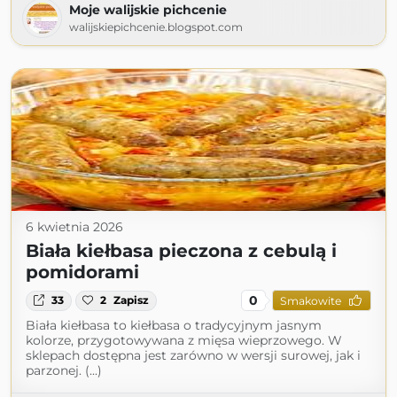
Moje walijskie pichcenie
walijskiepichcenie.blogspot.com
6 kwietnia 2026
Biała kiełbasa pieczona z cebulą i
pomidorami
0
33
2
Zapisz
Smakowite
Biała kiełbasa to kiełbasa o tradycyjnym jasnym
kolorze, przygotowywana z mięsa wieprzowego. W
sklepach dostępna jest zarówno w wersji surowej, jak i
parzonej. (...)