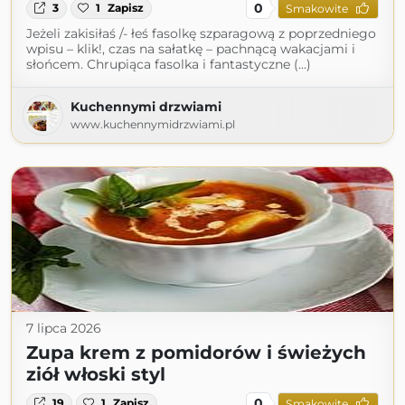
0
3
1
Zapisz
Smakowite
Jeżeli zakisiłaś /- łeś fasolkę szparagową z poprzedniego
wpisu – klik!, czas na sałatkę – pachnącą wakacjami i
słońcem. Chrupiąca fasolka i fantastyczne (...)
Kuchennymi drzwiami
www.kuchennymidrzwiami.pl
7 lipca 2026
Zupa krem z pomidorów i świeżych
ziół włoski styl
0
19
1
Zapisz
Smakowite