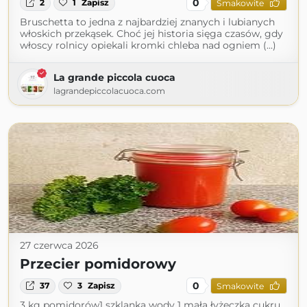
0
2
1
Zapisz
Smakowite
Bruschetta to jedna z najbardziej znanych i lubianych
włoskich przekąsek. Choć jej historia sięga czasów, gdy
włoscy rolnicy opiekali kromki chleba nad ogniem (...)
La grande piccola cuoca
lagrandepiccolacuoca.com
27 czerwca 2026
Przecier pomidorowy
0
37
3
Zapisz
Smakowite
3 kg pomidorów1 szklanka wody 1 mała łyżeczka cukru