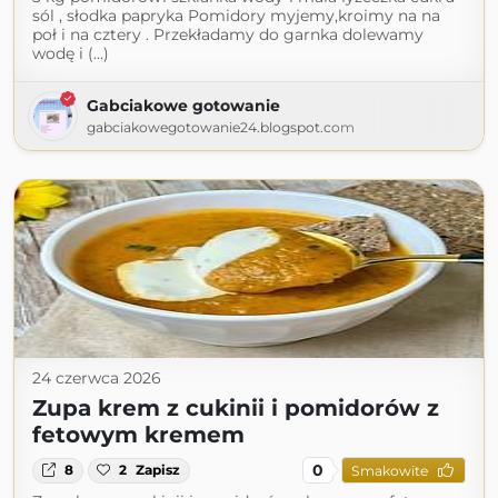
sól , słodka papryka Pomidory myjemy,kroimy na na
poł i na cztery . Przekładamy do garnka dolewamy
wodę i (...)
Gabciakowe gotowanie
gabciakowegotowanie24.blogspot.com
24 czerwca 2026
Zupa krem z cukinii i pomidorów z
fetowym kremem
0
8
2
Zapisz
Smakowite