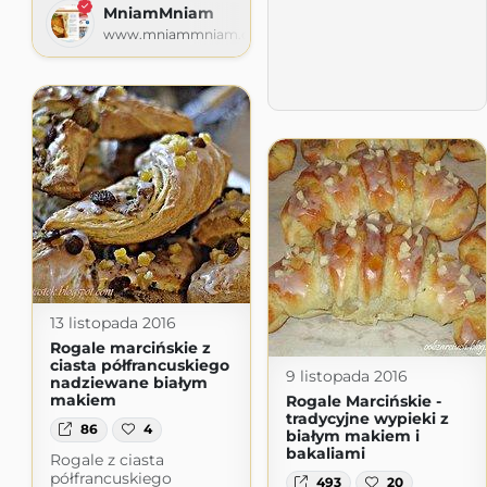
MniamMniam
www.mniammniam.com
13 listopada 2016
Rogale marcińskie z
ciasta półfrancuskiego
9 listopada 2016
nadziewane białym
makiem
Rogale Marcińskie -
tradycyjne wypieki z
86
4
białym makiem i
bakaliami
Rogale z ciasta
półfrancuskiego
493
20