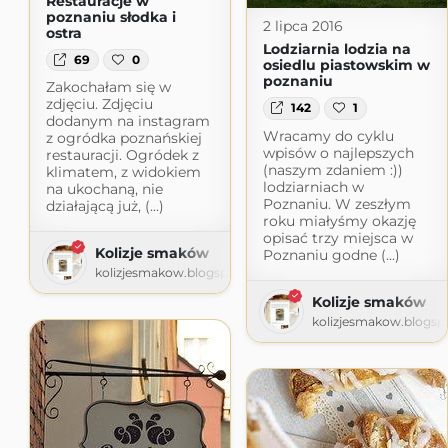
Restauracje w
poznaniu słodka i
2 lipca 2016
ostra
Lodziarnia lodzia na
69
0
osiedlu piastowskim w
poznaniu
Zakochałam się w
zdjęciu. Zdjęciu
142
1
dodanym na instagram
Wracamy do cyklu
z ogródka poznańskiej
wpisów o najlepszych
restauracji. Ogródek z
(naszym zdaniem :))
klimatem, z widokiem
lodziarniach w
na ukochaną, nie
Poznaniu. W zeszłym
działającą już, (...)
roku miałyśmy okazję
opisać trzy miejsca w
Kolizje smaków
Poznaniu godne (...)
kolizjesmakow.blogspot.com
Kolizje smaków
kolizjesmakow.blogsp