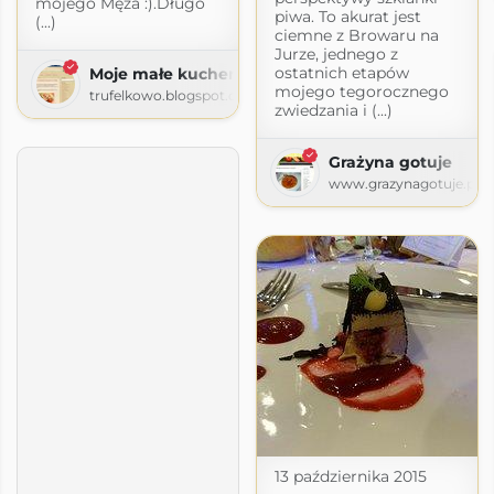
mojego Męża :).Długo
piwa. To akurat jest
(...)
ciemne z Browaru na
Jurze, jednego z
ostatnich etapów
Moje małe kuchenne
mojego tegorocznego
trufelkowo.blogspot.com
zwiedzania i (...)
Grażyna gotuje
www.grazynagotuje.pl
13 października 2015
m!