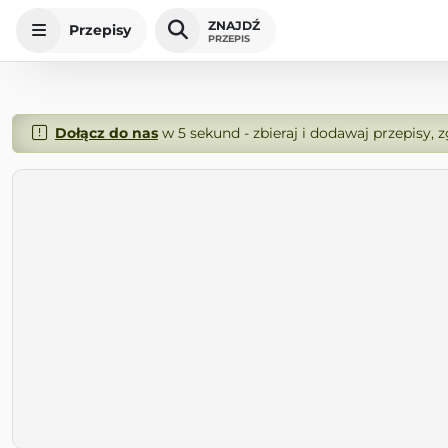
ZNAJDŹ
Przepisy
PRZEPIS
Dołącz do nas
w 5 sekund - zbieraj i dodawaj przepisy, 