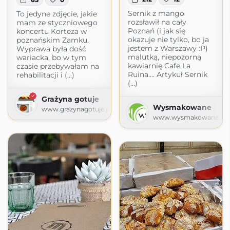
Sernik z mango
To jedyne zdjęcie, jakie
rozsławił na cały
mam ze styczniowego
Poznań (i jak się
koncertu Korteza w
okazuje nie tylko, bo ja
poznańskim Zamku.
jestem z Warszawy :P)
Wyprawa była dość
malutką, niepozorną
wariacka, bo w tym
kawiarnię Cafe La
czasie przebywałam na
Ruina.… Artykuł Sernik
rehabilitacji i (...)
(...)
Grażyna gotuje
Wysmakowane
www.grazynagotuje.pl
www.wysmakowane.pl