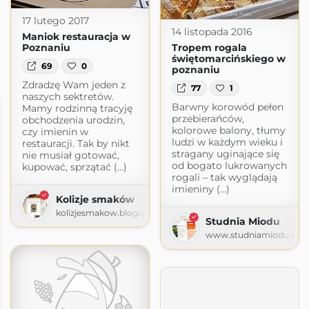
17 lutego 2017
14 listopada 2016
Maniok restauracja w
Poznaniu
Tropem rogala
świętomarcińskiego w
69
0
poznaniu
Zdradzę Wam jeden z
77
1
naszych sektretów.
Barwny korowód pełen
Mamy rodzinną tracyję
przebierańców,
obchodzenia urodzin,
kolorowe balony, tłumy
czy imienin w
ludzi w każdym wieku i
restauracji. Tak by nikt
stragany uginające się
nie musiał gotować,
od bogato lukrowanych
kupować, sprzątać (...)
rogali – tak wyglądają
imieniny (...)
Kolizje smaków
kolizjesmakow.blogspot.com
Studnia Miodu
www.studniamiodu.pl