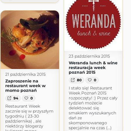
23 października 2015
Weranda lunch & wine
restauracja week
poznań 2015
21 października 2015
80
0
Zaproszenie na
restaurant week w
I stało się! Restaurant
momo poznań
Week Poznań 2015
rozpoczęty! :) Przez cały
94
0
tydzień możecie
Restaurant Week
delektować się
zacznie się w przyszłym
smakiem wyszukanych
tygodniu ( 23-30
dań ze
października) , ale
skomponowanego
niektórzy blogerzy
specjalnie na czas (...)