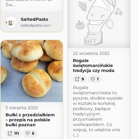
Św....
SaltedPasta
saltedpasta.com
ot.com
22 września 2022
Rogale
świętomarcińskie
tradycja czy moda
9
1
Rogale
świętomarcińskie to
pyszne, słodkie wypieki
w kształcie końskiej
5 sierpnia 2020
podkowy, będące
tradycyjnym
Bułki z przedziałkiem
przysmakiem
– przepis na polskie
wielkopolskim. Co
bułki poznan
więcej, to właśnie one
111
5
(...)