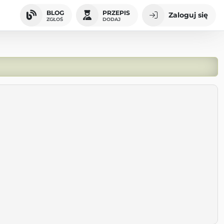
BLOG
PRZEPIS
Zaloguj się
ZGŁOŚ
DODAJ