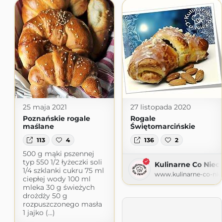
25 maja 2021
27 listopada 2020
Poznańskie rogale
Rogale
maślane
Świętomarcińskie
113
4
136
2
500 g mąki pszennej
typ 550 1/2 łyżeczki soli
Kulinarne Co Niec
1/4 szklanki cukru 75 ml
www.kulinarne-co-nie
ciepłej wody 100 ml
mleka 30 g świeżych
drożdży 50 g
rozpuszczonego masła
1 jajko (...)