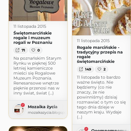
11 listopada 2015
Świętomarcińskie
rogale i muzeum
11 listopada 2015
rogali w Poznaniu
Rogale marcińskie -
71
0
tradycyjny przepis na
rogale
Na poznańskim Starym
świętomarcińskie
Rynku w pięknej 500
letniej kamieniczce
149
2
mieści się Rogalowe
11 listopada to bardzo
Muzeum Poznania.
ważne święto. Nie
Renesansowe wnętrze
będziemy (co nie
pięknie przenosi nas w
znaczy, że nie
inny świat, świat (...)
powinniśmy) dzisiaj
rozmawiać o tym co się
Mozaika życia
tego dnia dzieje w
naszym kraju. Wydaje
mozaikazycia.blogspot.com
(...)
Ooomnomnomno