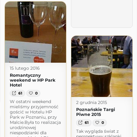
15 lutego 2016
Romantyczny
weekend w HP Park
Hotel
61
0
ot.com
W ostatni weekend
2 grudnia 2015
mieliśmy przyjemność
Poznańskie Targi
gościć w Hotelu HP
Piwne 2015
Park w Poznaniu, przy
Malcie.Była to realizacja
61
0
urodzinowej
Tak wygląda świat z
niespodzianki dla
perspektywy szklanki