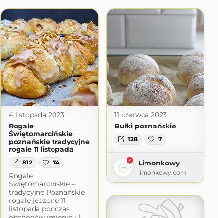
4 listopada 2023
11 czerwca 2023
Rogale
Bułki poznańskie
Świętomarcińskie
128
7
poznańskie tradycyjne
rogale 11 listopada
812
74
Limonkowy
limonkowy.com
Rogale
Świętomarcińskie –
tradycyjne Poznańskie
rogale jedzone 11
listopada podczas
obchodów imienin ul.