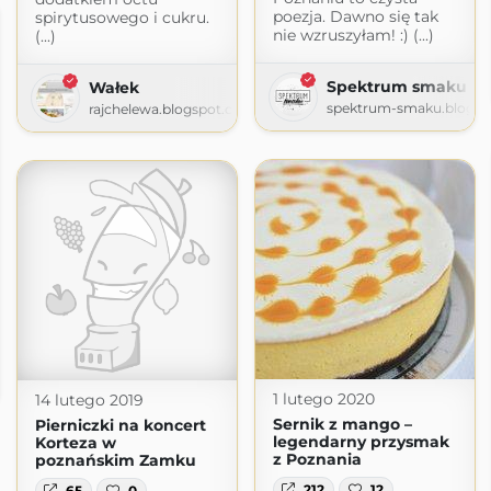
poezja. Dawno się tak
spirytusowego i cukru.
nie wzruszyłam! :) (...)
(...)
Spektrum smaku
Wałek
spektrum-smaku.blogsp
rajchelewa.blogspot.com
o
co.pl
1 lutego 2020
14 lutego 2019
Sernik z mango –
Pierniczki na koncert
legendarny przysmak
Korteza w
z Poznania
poznańskim Zamku
212
12
65
0