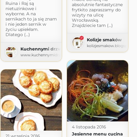
Ruina i Raj są
absolutnie fantastyczne
nietuzinkowe i
frytkito zapraszamy do
wyborne. A na
wizyty na ulicę
sernikach to ja się znam
Wrocławską.
i nie jeden sernik w
Znajdziecie tam (...)
życiu upiekłam.
Dlatego (...)
Kolizje smaków
kolizjesmakow.blogspot.c
Kuchennymi drzwiami
www.kuchennymidrzwiami.pl
4 listopada 2016
Jesienne menu cucina
21 września 2016