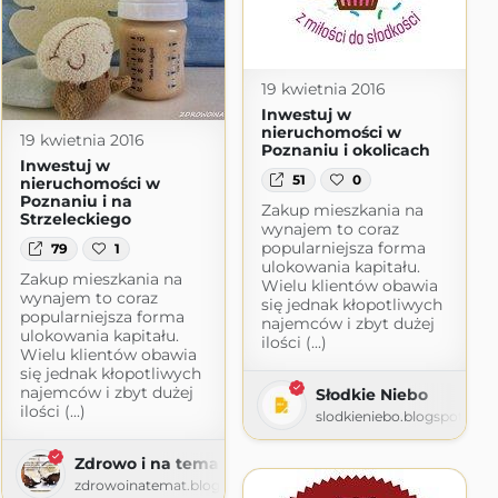
19 kwietnia 2016
Inwestuj w
nieruchomości w
19 kwietnia 2016
Poznaniu i okolicach
Inwestuj w
51
0
nieruchomości w
Poznaniu i na
Zakup mieszkania na
Strzeleckiego
wynajem to coraz
popularniejsza forma
79
1
ulokowania kapitału.
Zakup mieszkania na
Wielu klientów obawia
wynajem to coraz
się jednak kłopotliwych
popularniejsza forma
najemców i zbyt dużej
ulokowania kapitału.
ilości (...)
Wielu klientów obawia
się jednak kłopotliwych
najemców i zbyt dużej
Słodkie Niebo
ilości (...)
slodkieniebo.blogspot.com
Zdrowo i na temat
zdrowoinatemat.blogspot.com