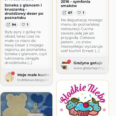
2016 – symfonia
Szneka z glancem i
smaków
kruszanką -
67
1
drożdżowy deser po
poznańsku
Na degustację nowego
menu do poznańskiej
94
1
restauracji Cucina
Były pyry z gziką na
zawsze jadę jak po
obiad, teraz czas na
przygodę. Ciekawa
małe co nieco do
jestem , co znów
kawy.Deser z mojego
niezwykłego wyczaruje
regionu, po poznańsku.
szef kuchni Ernest (...)
Szneka z glancem, czyli
lukrowana, okrągła
drożdżówka (...)
Grażyna gotuje
www.grazynagotuje.pl
Moje małe kuchenne
trufelkowo.blogspot.com