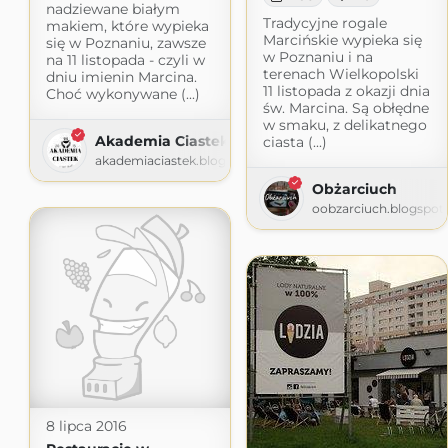
nadziewane białym
Tradycyjne rogale
makiem, które wypieka
Marcińskie wypieka się
się w Poznaniu, zawsze
w Poznaniu i na
na 11 listopada - czyli w
terenach Wielkopolski
dniu imienin Marcina.
11 listopada z okazji dnia
Choć wykonywane (...)
św. Marcina. Są obłędne
w smaku, z delikatnego
Akademia Ciastek
ciasta (...)
akademiaciastek.blogspot.com
Obżarciuch
oobzarciuch.blogspot
8 lipca 2016