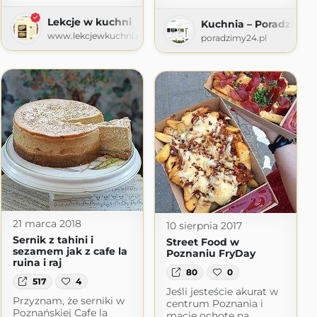
Lekcje w kuchni
Kuchnia – Poradzimy2
www.lekcjewkuchni.pl
poradzimy24.pl
21 marca 2018
10 sierpnia 2017
Sernik z tahini i
Street Food w
sezamem jak z cafe la
Poznaniu FryDay
ruina i raj
80
0
517
4
Jeśli jesteście akurat w
Przyznam, że serniki w
centrum Poznania i
Poznańskiej Cafe la
macie ochotę na