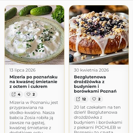
13 lipca 2026
30 kwietnia 2026
Mizeria po poznańsku
Bezglutenowa
na kwaśnej śmietanie
drożdżówka z
z octem i cukrem
budyniem i
borówkami Poznań
4
2
12
2
Mizeria w Poznaniu jest
20 lat czekałam na ten
przyprawiana na
dzień! Bezglutenowa
słodko-kwaśno. Nasza
drożdżówka z
babcia Zosia robiła ją
budyniem i borówkami
zawsze na gęstej,
z piekarni POCHLEB w
kwaśnej śmietanie z
Poznaniu to czysta
dodatkiem octu