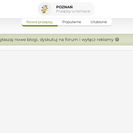
POZNAŃ
Przepisy w temacie
Nowe przepisy
Popularne
Ulubione
zgłaszaj nowe blogi, dyskutuj na forum i wyłącz reklamy 😄