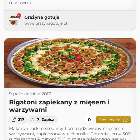
masowo. (...)
Grażyna gotuje
www.grazynagotuje.pl
9 października 2017
Rigatoni zapiekany z mięsem i
warzywami
0
317
7
Zapisz
Smakowite
Makaron rurki o średnicy 1 cm nadziewany mięsem i
warzywami, zapieczony w piekarniku.Potrzebujemy 500
g makaronu Rigatoni, 500 g mięsa mielonego, ser w (...)