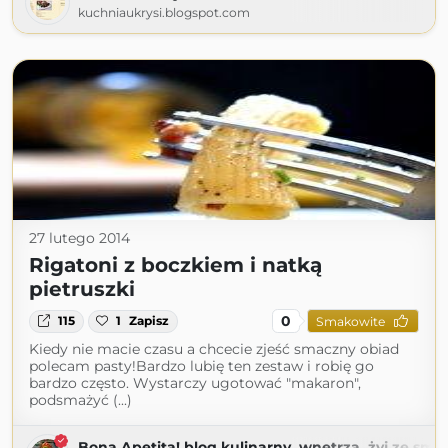
kuchniaukrysi.blogspot.com
27 lutego 2014
Rigatoni z boczkiem i natką
pietruszki
0
115
1
Zapisz
Smakowite
Kiedy nie macie czasu a chcecie zjeść smaczny obiad
polecam pasty!Bardzo lubię ten zestaw i robię go
bardzo często. Wystarczy ugotować "makaron",
podsmażyć (...)
Bona Apetita! blog kulinarny, wnętrza, żyj ze sma