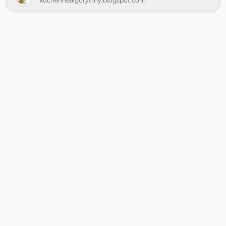
kuchennealgorytmy.blogspot.com