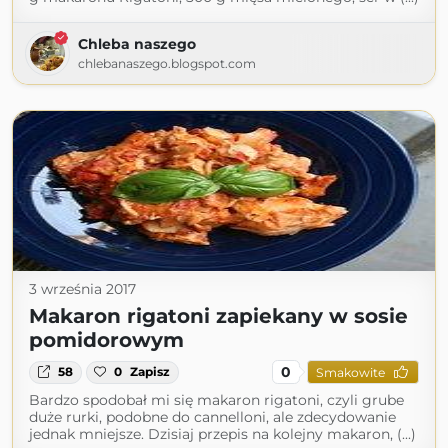
Chleba naszego
chlebanaszego.blogspot.com
3 września 2017
Makaron rigatoni zapiekany w sosie
pomidorowym
0
58
0
Zapisz
Smakowite
Bardzo spodobał mi się makaron rigatoni, czyli grube
duże rurki, podobne do cannelloni, ale zdecydowanie
jednak mniejsze. Dzisiaj przepis na kolejny makaron, (...)