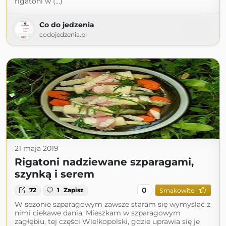
rigatoni w (...)
Co do jedzenia
codojedzenia.pl
21 maja 2019
Rigatoni nadziewane szparagami,
szynką i serem
0
72
1
Zapisz
Smakowite
W sezonie szparagowym zawsze staram się wymyślać z
nimi ciekawe dania. Mieszkam w szparagowym
zagłębiu, tej części Wielkopolski, gdzie uprawia się je