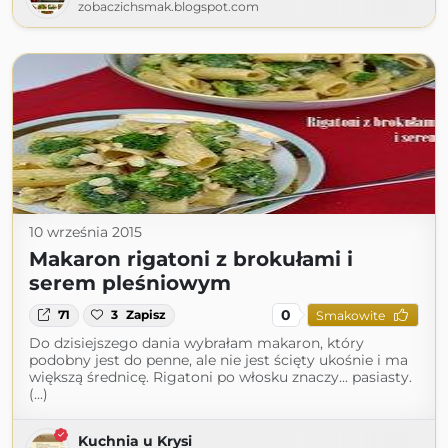
zobaczichsmak.blogspot.com
10 września 2015
Makaron rigatoni z brokułami i
serem pleśniowym
0
71
3
Zapisz
Smakowite
Do dzisiejszego dania wybrałam makaron, który
podobny jest do penne, ale nie jest ścięty ukośnie i ma
większą średnicę. Rigatoni po włosku znaczy... pasiasty.
(...)
Kuchnia u Krysi