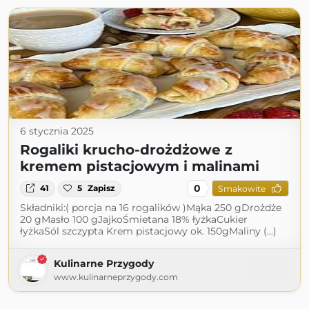
6 stycznia 2025
Rogaliki krucho-drożdżowe z
kremem pistacjowym i malinami
0
41
5
Zapisz
Smakowite
Składniki:( porcja na 16 rogalików )Mąka 250 gDrożdże
20 gMasło 100 gJajkoŚmietana 18% łyżkaCukier
łyżkaSól szczypta Krem pistacjowy ok. 150gMaliny (...)
Kulinarne Przygody
www.kulinarneprzygody.com