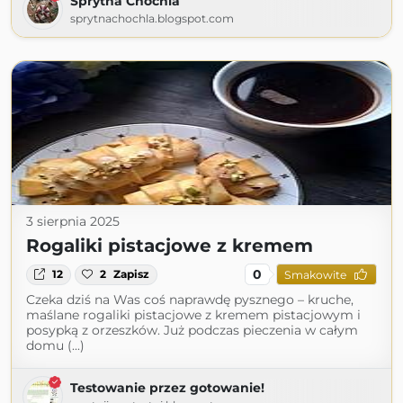
Sprytna Chochla
sprytnachochla.blogspot.com
3 sierpnia 2025
Rogaliki pistacjowe z kremem
0
12
2
Zapisz
Smakowite
Czeka dziś na Was coś naprawdę pysznego – kruche,
maślane rogaliki pistacjowe z kremem pistacjowym i
posypką z orzeszków. Już podczas pieczenia w całym
domu (...)
Testowanie przez gotowanie!