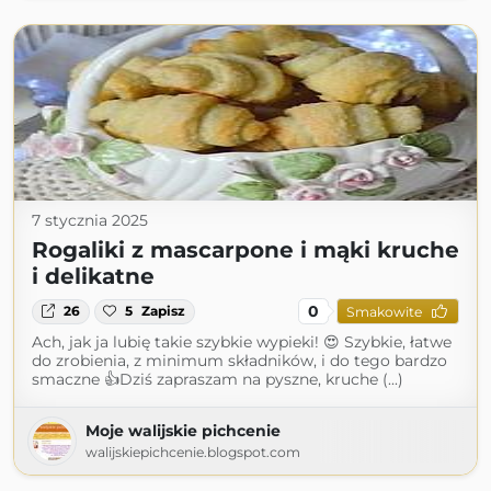
7 stycznia 2025
Rogaliki z mascarpone i mąki kruche
i delikatne
0
26
5
Zapisz
Smakowite
Ach, jak ja lubię takie szybkie wypieki! 😍 Szybkie, łatwe
do zrobienia, z minimum składników, i do tego bardzo
smaczne 👍Dziś zapraszam na pyszne, kruche (...)
Moje walijskie pichcenie
walijskiepichcenie.blogspot.com