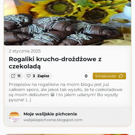
2 stycznia 2025
Rogaliki krucho-drożdżowe z
czekoladą
0
11
3
Zapisz
Smakowite
Przepisów na rogalików na moim blogu jest już
całkiem sporo, ale jakoś tak wyszło, że te czekoladowe
są moim debiutem 😀 I to jakim udanym! Bo wyszły
pyszne! (...)
Moje walijskie pichcenie
walijskiepichcenie.blogspot.com