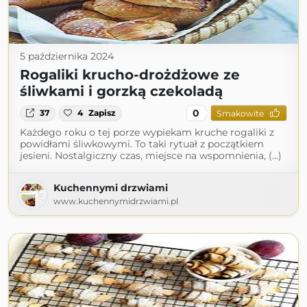
5 października 2024
Rogaliki krucho-drożdżowe ze
śliwkami i gorzką czekoladą
0
37
4
Zapisz
Smakowite
Każdego roku o tej porze wypiekam kruche rogaliki z
powidłami śliwkowymi. To taki rytuał z początkiem
jesieni. Nostalgiczny czas, miejsce na wspomnienia, (...)
Kuchennymi drzwiami
www.kuchennymidrzwiami.pl