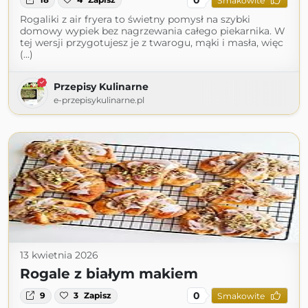
Smakowite
Rogaliki z air fryera to świetny pomysł na szybki
domowy wypiek bez nagrzewania całego piekarnika. W
tej wersji przygotujesz je z twarogu, mąki i masła, więc
(...)
Przepisy Kulinarne
e-przepisykulinarne.pl
13 kwietnia 2026
Rogale z białym makiem
0
9
3
Zapisz
Smakowite