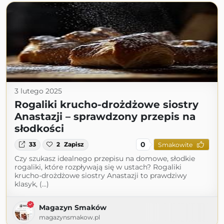
3 lutego 2025
Rogaliki krucho-drożdżowe siostry
Anastazji – sprawdzony przepis na
słodkości
0
33
2
Zapisz
Smakowite
Czy szukasz idealnego przepisu na domowe, słodkie
rogaliki, które rozpływają się w ustach? Rogaliki
krucho-drożdżowe siostry Anastazji to prawdziwy
klasyk, (...)
Magazyn Smaków
magazynsmakow.pl