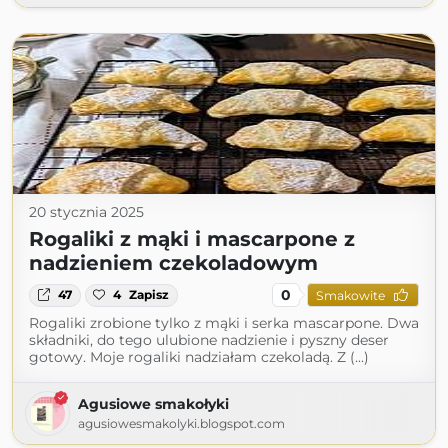
20 stycznia 2025
Rogaliki z mąki i mascarpone z
nadzieniem czekoladowym
0
47
4
Zapisz
Smakowite
Rogaliki zrobione tylko z mąki i serka mascarpone. Dwa
składniki, do tego ulubione nadzienie i pyszny deser
gotowy. Moje rogaliki nadziałam czekoladą. Z (...)
Agusiowe smakołyki
agusiowesmakolyki.blogspot.com