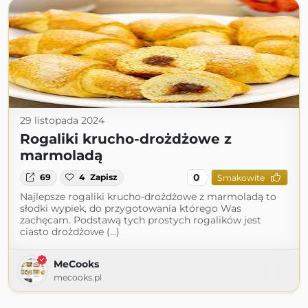
29 listopada 2024
Rogaliki krucho-drożdżowe z
marmoladą
0
69
4
Zapisz
Smakowite
Najlepsze rogaliki krucho-drożdżowe z marmoladą to
słodki wypiek, do przygotowania którego Was
zachęcam. Podstawą tych prostych rogalików jest
ciasto drożdżowe (...)
MeCooks
mecooks.pl