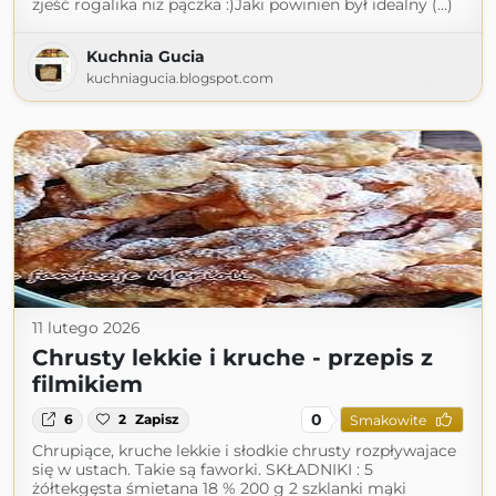
zjeść rogalika niż pączka :)Jaki powinien był idealny (...)
Kuchnia Gucia
kuchniagucia.blogspot.com
11 lutego 2026
Chrusty lekkie i kruche - przepis z
filmikiem
0
6
2
Zapisz
Smakowite
Chrupiące, kruche lekkie i słodkie chrusty rozpływajace
się w ustach. Takie są faworki. SKŁADNIKI : 5
żółtekgęsta śmietana 18 % 200 g 2 szklanki mąki