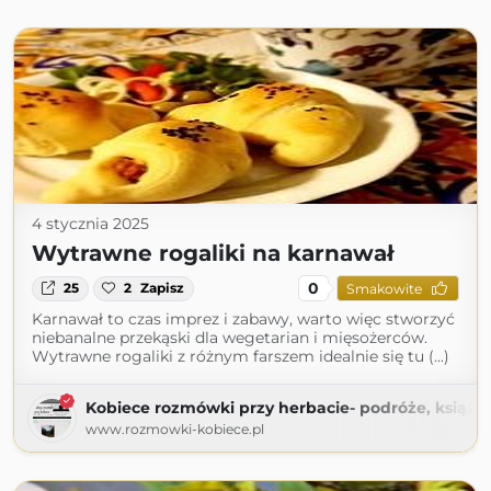
4 stycznia 2025
Wytrawne rogaliki na karnawał
0
25
2
Zapisz
Smakowite
Karnawał to czas imprez i zabawy, warto więc stworzyć
niebanalne przekąski dla wegetarian i mięsożerców.
Wytrawne rogaliki z różnym farszem idealnie się tu (...)
Kobiece rozmówki przy herbacie- podróże, książki,
www.rozmowki-kobiece.pl