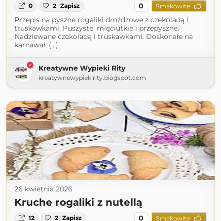
0
0
2
Zapisz
Smakowite
Przepis na pyszne rogaliki drożdżowe z czekoladą i
truskawkami. Puszyste, mięciutkie i przepyszne.
Nadziewane czekoladą i truskawkami. Doskonałe na
karnawał, (...)
Kreatywne Wypieki Rity
kreatywnewypiekirity.blogspot.com
26 kwietnia 2026
Kruche rogaliki z nutellą
0
12
2
Zapisz
Smakowite