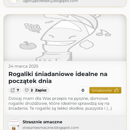
ugotujiprzetestuj.blogspot.com
24 marca 2025
Rogaliki śniadaniowe idealne na
początek dnia
0
7
2
Zapisz
Smakowite
Dzisiaj mam dla Was przepis na pyszne, domowe
rogaliki drożdżowe, które idealnie sprawdzą się na
śniadanie. Te rogaliki są lekko słodkie, puszyste i (...)
Strasznie smaczne
straszniesmaczne.blogspot.com