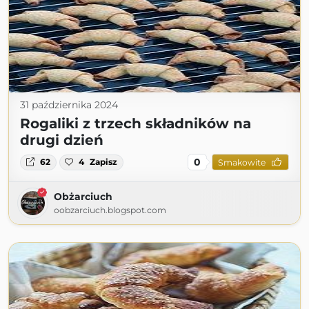
31 października 2024
Rogaliki z trzech składników na
drugi dzień
0
62
4
Zapisz
Smakowite
Obżarciuch
oobzarciuch.blogspot.com