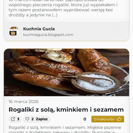
wspólnego pieczenia rogaliki. ktore już wypiekałem i
tym razem postanowiłem wypróbować wersję bez
drożdży a jedynie na (...)
Kuchnia Gucia
kuchniagucia.blogspot.com
16 marca 2026
Rogaliki z solą, kminkiem i sezamem
0
3
2
Zapisz
Smakowite
Rogaliki z solą, kminkiem i sezamem. Miękkie pszenne
rogaliki z dodatkiem zakwasu i drożdży. Puszyste w