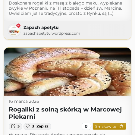
Doskonałe rogaliki z masą z białego maku, wypiekane
zwykle w Poznaniu na 11 listopada – dzień św. Marcina.
Uwielbiam je! Te tradycyjne, prosto z Rynku, są (...)
Zapach apetytu
zapachapetytu.wordpress.com
16 marca 2026
Rogaliki z solną skórką w Marcowej
Piekarni
0
3
3
Zapisz
Smakowite
W marcu Piekarnia Amber zaproponowała do