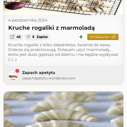
4 października 2024
Kruche rogaliki z marmoladą
0
45
5
Zapisz
Smakowite
Kruche rogaliki z kilku składników, świetne do kawy.
Dobrze się przechowują. Polecam użyć marmolady,
która jest dużo gęstsza od dżemu i nie będzie wypływać
z (...)
Zapach apetytu
zapachapetytu.wordpress.com