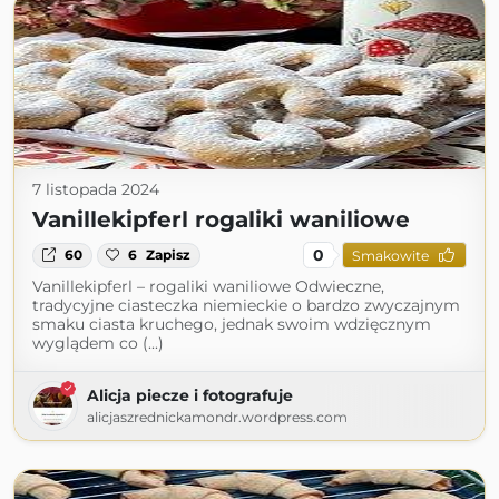
7 listopada 2024
Vanillekipferl rogaliki waniliowe
0
60
6
Zapisz
Smakowite
Vanillekipferl – rogaliki waniliowe Odwieczne,
tradycyjne ciasteczka niemieckie o bardzo zwyczajnym
smaku ciasta kruchego, jednak swoim wdzięcznym
wyglądem co (...)
Alicja piecze i fotografuje
alicjaszrednickamondr.wordpress.com