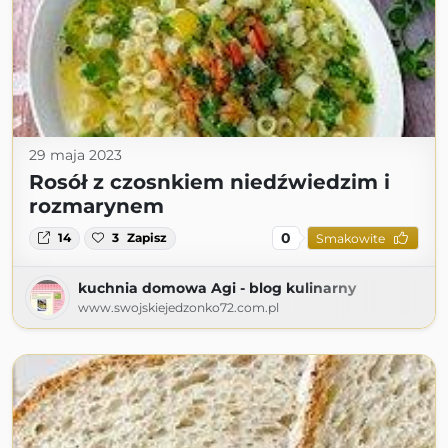
29 maja 2023
Rosół z czosnkiem niedźwiedzim i
rozmarynem
0
14
3
Zapisz
Smakowite
kuchnia domowa Agi - blog kulinarny
www.swojskiejedzonko72.com.pl