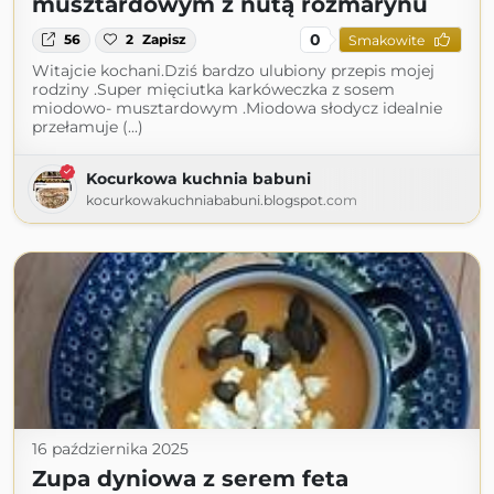
musztardowym z nutą rozmarynu
0
56
2
Zapisz
Smakowite
Witajcie kochani.Dziś bardzo ulubiony przepis mojej
rodziny .Super mięciutka karkóweczka z sosem
miodowo- musztardowym .Miodowa słodycz idealnie
przełamuje (...)
Kocurkowa kuchnia babuni
kocurkowakuchniababuni.blogspot.com
16 października 2025
Zupa dyniowa z serem feta