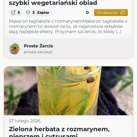
szybki wegetariański obiad
0
5
3
Zapisz
Smakowite
Makaron tagliatelle z rozmarynemMakaron tagliatelle z
rozmarynem to dowód na to, że najprostsze składniki
dają najlepsze efekty. Przyznam szczerze, że kiedy (...)
Proste Żarcie
proste-zarcie.pl
27 lutego 2026
Zielona herbata z rozmarynem,
pieprzem i cytrusami