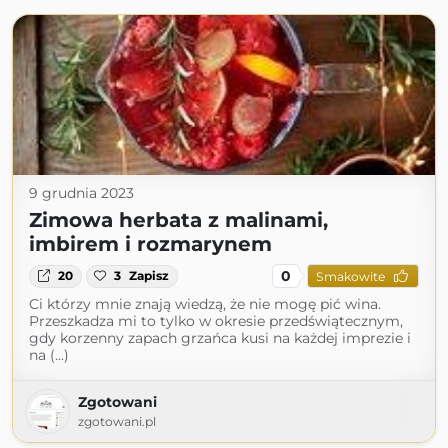
9 grudnia 2023
Zimowa herbata z malinami,
imbirem i rozmarynem
0
20
3
Zapisz
Smakowite
Ci którzy mnie znają wiedzą, że nie mogę pić wina.
Przeszkadza mi to tylko w okresie przedświątecznym,
gdy korzenny zapach grzańca kusi na każdej imprezie i
na (...)
Zgotowani
zgotowani.pl