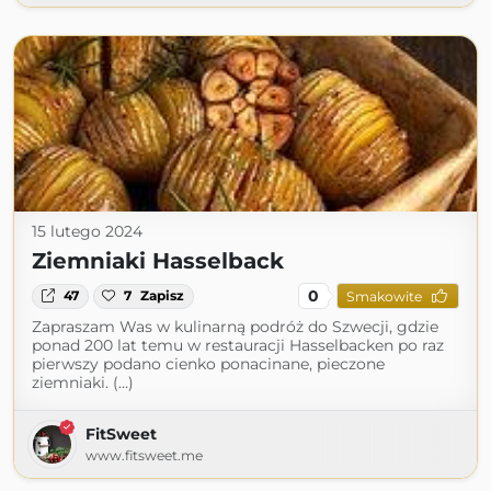
15 lutego 2024
Ziemniaki Hasselback
0
47
7
Zapisz
Smakowite
Zapraszam Was w kulinarną podróż do Szwecji, gdzie
ponad 200 lat temu w restauracji Hasselbacken po raz
pierwszy podano cienko ponacinane, pieczone
ziemniaki. (...)
FitSweet
www.fitsweet.me