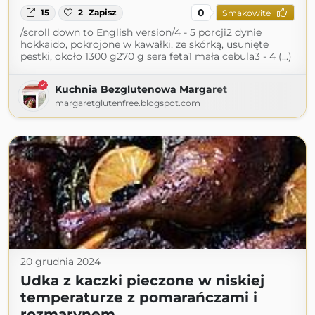
0
15
2
Zapisz
Smakowite
/scroll down to English version/4 - 5 porcji2 dynie
hokkaido, pokrojone w kawałki, ze skórką, usunięte
pestki, około 1300 g270 g sera feta1 mała cebula3 - 4 (...)
Kuchnia Bezglutenowa Margaret
margaretglutenfree.blogspot.com
20 grudnia 2024
Udka z kaczki pieczone w niskiej
temperaturze z pomarańczami i
rozmarynem