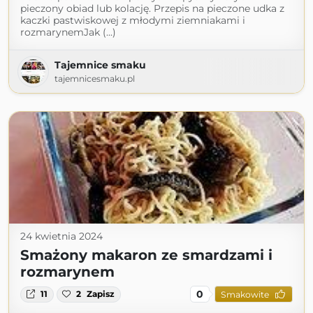
pieczony obiad lub kolację. Przepis na pieczone udka z
kaczki pastwiskowej z młodymi ziemniakami i
rozmarynemJak (...)
Tajemnice smaku
tajemnicesmaku.pl
24 kwietnia 2024
Smażony makaron ze smardzami i
rozmarynem
0
11
2
Zapisz
Smakowite