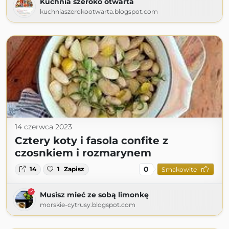
Kuchnia szeroko otwarta
kuchniaszerokootwarta.blogspot.com
14 czerwca 2023
Cztery koty i fasola confite z
czosnkiem i rozmarynem
0
14
1
Zapisz
Smakowite
Musisz mieć ze sobą limonkę
morskie-cytrusy.blogspot.com