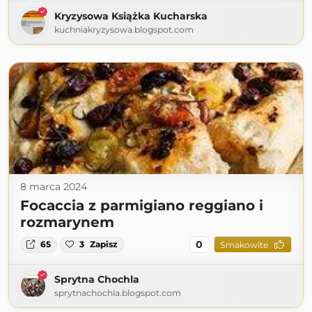
Kryzysowa Książka Kucharska
kuchniakryzysowa.blogspot.com
8 marca 2024
Focaccia z parmigiano reggiano i
rozmarynem
0
65
3
Zapisz
Smakowite
Sprytna Chochla
sprytnachochla.blogspot.com