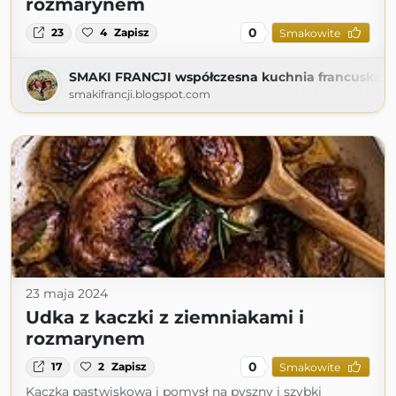
rozmarynem
0
23
4
Zapisz
Smakowite
SMAKI FRANCJI współczesna kuchnia francuska
smakifrancji.blogspot.com
23 maja 2024
Udka z kaczki z ziemniakami i
rozmarynem
0
17
2
Zapisz
Smakowite
Kaczka pastwiskowa i pomysł na pyszny i szybki