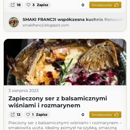
0
18
3
Zapisz
Smakowite
SMAKI FRANCJI współczesna kuchnia francuska
smakifrancji.blogspot.com
3 sierpnia 2023
Zapieczony ser z balsamicznymi
wiśniami i rozmarynem
0
12
1
Zapisz
Smakowite
Pieczony ser z balsamicznymi wiśniami i rozmarynem –
smakowita uczta. Idealny pomysł na szybką, smaczną