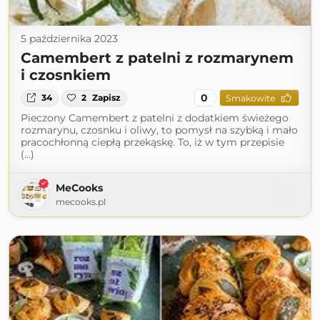
5 października 2023
Camembert z patelni z rozmarynem
i czosnkiem
0
34
2
Zapisz
Smakowite
Pieczony Camembert z patelni z dodatkiem świeżego
rozmarynu, czosnku i oliwy, to pomysł na szybką i mało
pracochłonną ciepłą przekąskę. To, iż w tym przepisie
(...)
MeCooks
mecooks.pl