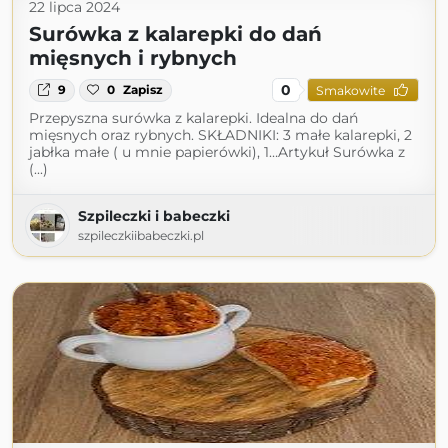
22 lipca 2024
Surówka z kalarepki do dań
mięsnych i rybnych
0
9
0
Zapisz
Smakowite
Przepyszna surówka z kalarepki. Idealna do dań
mięsnych oraz rybnych. SKŁADNIKI: 3 małe kalarepki, 2
jabłka małe ( u mnie papierówki), 1…Artykuł Surówka z
(...)
Szpileczki i babeczki
szpileczkiibabeczki.pl