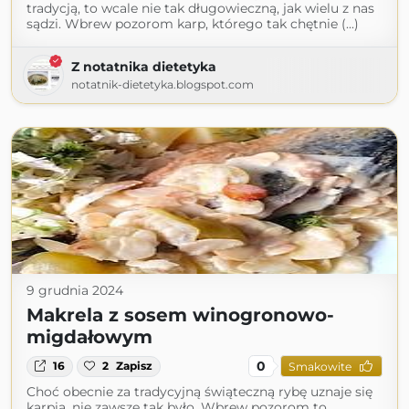
tradycją, to wcale nie tak długowieczną, jak wielu z nas
sądzi. Wbrew pozorom karp, którego tak chętnie (...)
Z notatnika dietetyka
notatnik-dietetyka.blogspot.com
9 grudnia 2024
Makrela z sosem winogronowo-
migdałowym
0
16
2
Zapisz
Smakowite
Choć obecnie za tradycyjną świąteczną rybę uznaje się
karpia, nie zawsze tak było. Wbrew pozorom to