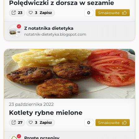
Polędwiczki z dorsza w sezamie
0
23
3
Zapisz
Smakowite
Z notatnika dietetyka
notatnik-dietetyka.blogspot.com
23 października 2022
Kotlety rybne mielone
0
27
3
Zapisz
Smakowite
Proste przepisy