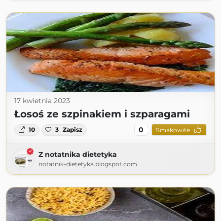
17 kwietnia 2023
Łosoś ze szpinakiem i szparagami
0
10
3
Zapisz
Smakowite
Z notatnika dietetyka
notatnik-dietetyka.blogspot.com