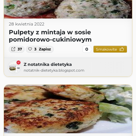
28 kwietnia 2022
Pulpety z mintaja w sosie
pomidorowo-cukiniowym
0
37
3
Zapisz
Smakowite
Z notatnika dietetyka
notatnik-dietetyka.blogspot.com