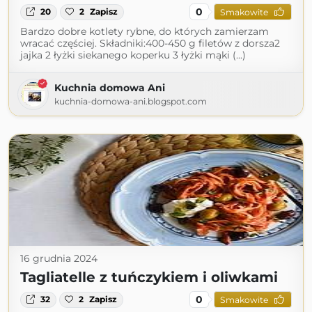
0
20
2
Zapisz
Smakowite
Bardzo dobre kotlety rybne, do których zamierzam
wracać częściej. Składniki:400-450 g filetów z dorsza2
jajka 2 łyżki siekanego koperku 3 łyżki mąki (...)
Kuchnia domowa Ani
kuchnia-domowa-ani.blogspot.com
16 grudnia 2024
Tagliatelle z tuńczykiem i oliwkami
0
32
2
Zapisz
Smakowite