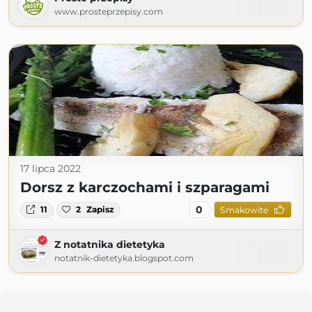
www.prosteprzepisy.com
17 lipca 2022
Dorsz z karczochami i szparagami
0
11
2
Zapisz
Smakowite
Z notatnika dietetyka
notatnik-dietetyka.blogspot.com