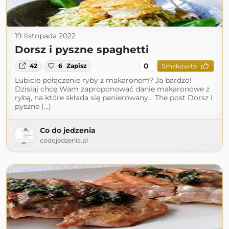
19 listopada 2022
Dorsz i pyszne spaghetti
0
42
6
Zapisz
Smakowite
Lubicie połączenie ryby z makaronem? Ja bardzo!
Dzisiaj chcę Wam zaproponować danie makaronowe z
rybą, na które składa się panierowany… The post Dorsz i
pyszne (...)
Co do jedzenia
codojedzenia.pl