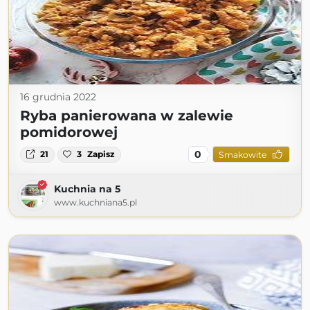
16 grudnia 2022
Ryba panierowana w zalewie
pomidorowej
0
21
3
Zapisz
Smakowite
Kuchnia na 5
www.kuchniana5.pl