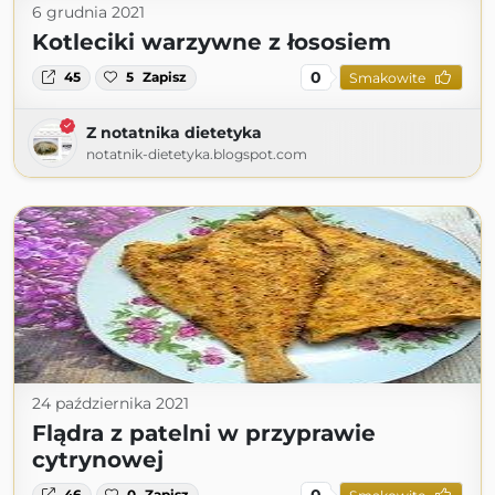
6 grudnia 2021
Kotleciki warzywne z łososiem
0
45
5
Zapisz
Smakowite
Z notatnika dietetyka
notatnik-dietetyka.blogspot.com
24 października 2021
Flądra z patelni w przyprawie
cytrynowej
0
46
0
Zapisz