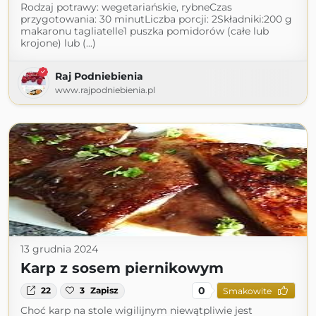
Rodzaj potrawy: wegetariańskie, rybneCzas
przygotowania: 30 minutLiczba porcji: 2Składniki:200 g
makaronu tagliatelle1 puszka pomidorów (całe lub
krojone) lub (...)
Raj Podniebienia
www.rajpodniebienia.pl
13 grudnia 2024
Karp z sosem piernikowym
0
22
3
Zapisz
Smakowite
Choć karp na stole wigilijnym niewątpliwie jest