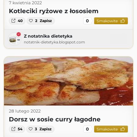
7 kwietnia 2022
Kotleciki ryżowe z łososiem
0
40
2
Zapisz
Smakowite
Z notatnika dietetyka
notatnik-dietetyka.blogspot.com
28 lutego 2022
Dorsz w sosie curry łagodne
0
54
3
Zapisz
Smakowite