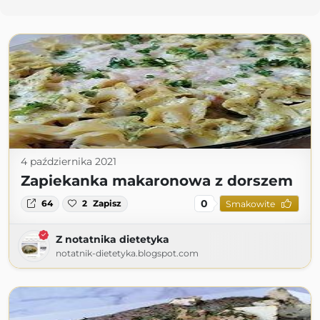
4 października 2021
Zapiekanka makaronowa z dorszem
0
64
2
Zapisz
Smakowite
Z notatnika dietetyka
notatnik-dietetyka.blogspot.com