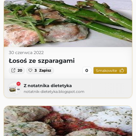
30 czerwca 2022
Łosoś ze szparagami
0
20
3
Zapisz
Smakowite
Z notatnika dietetyka
notatnik-dietetyka.blogspot.com