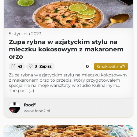
5 stycznia 2023
Zupa rybna w azjatyckim stylu na
mleczku kokosowym z makaronem
orzo
0
42
3
Zapisz
Smakowite
Zupa rybna w azjatyckim stylu na mleczku kokosowym
z makaronem orzo to przepis, który przygotowałem
specjalnie na moje warsztaty w Studio Kulinarnym…
The post (...)
food²
www.food2.pl