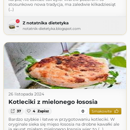
stosunkowo nowa tradycja, ma zaledwie kilkadziesiąt
(...)
Z notatnika dietetyka
notatnik-dietetyka.blogspot.com
26 listopada 2024
Kotleciki z mielonego łososia
0
37
4
Zapisz
Smakowite
Bardzo szybkie i łatwe w przygotowaniu kotleciki. W
oryginale sieka się mięso łososia na drobne kawałki ale
ja akurat miałam mielonego łososia więc to (...)