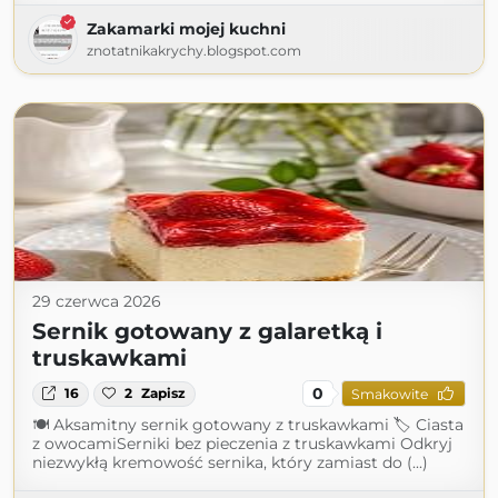
Zakamarki mojej kuchni
znotatnikakrychy.blogspot.com
29 czerwca 2026
Sernik gotowany z galaretką i
truskawkami
0
16
2
Zapisz
Smakowite
🍽 Aksamitny sernik gotowany z truskawkami 🏷 Ciasta
z owocamiSerniki bez pieczenia z truskawkami Odkryj
niezwykłą kremowość sernika, który zamiast do (...)