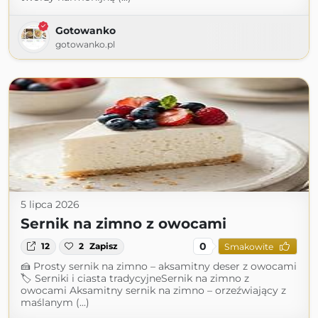
Gotowanko
gotowanko.pl
5 lipca 2026
Sernik na zimno z owocami
0
12
2
Zapisz
Smakowite
🍰 Prosty sernik na zimno – aksamitny deser z owocami
🏷 Serniki i ciasta tradycyjneSernik na zimno z
owocami Aksamitny sernik na zimno – orzeźwiający z
maślanym (...)