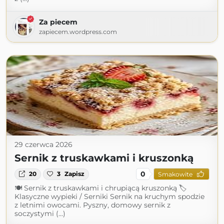
Za piecem
zapiecem.wordpress.com
29 czerwca 2026
Sernik z truskawkami i kruszonką
0
20
3
Zapisz
Smakowite
🍽 Sernik z truskawkami i chrupiącą kruszonką 🏷
Klasyczne wypieki / Serniki Sernik na kruchym spodzie
z letnimi owocami. Pyszny, domowy sernik z
soczystymi (...)