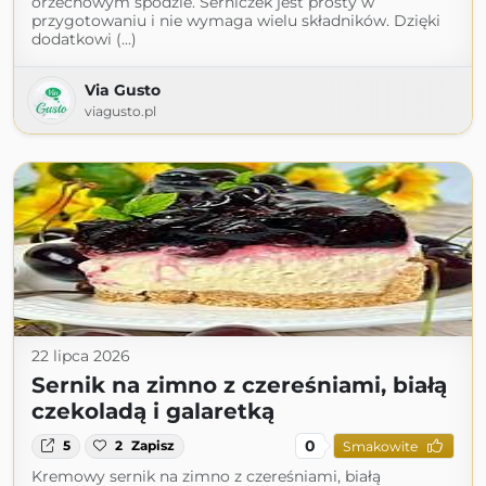
orzechowym spodzie. Serniczek jest prosty w
przygotowaniu i nie wymaga wielu składników. Dzięki
dodatkowi (...)
Via Gusto
viagusto.pl
22 lipca 2026
Sernik na zimno z czereśniami, białą
czekoladą i galaretką
0
5
2
Zapisz
Smakowite
Kremowy sernik na zimno z czereśniami, białą