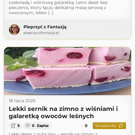
czekoladą i wiśniową galaretką. Letni deser bez
pieczenia, który łączy delikatną masę serową z
owocowym, lekko (...)
Pieprzyć z Fantazją
pieprzyczfantazja.pl
18 lipca 2026
Lekki sernik na zimno z wiśniami i
galaretką owoców leśnych
0
5
0
Zapisz
Smakowite
Lekki deser z nutą lasu – sernik na zimno z