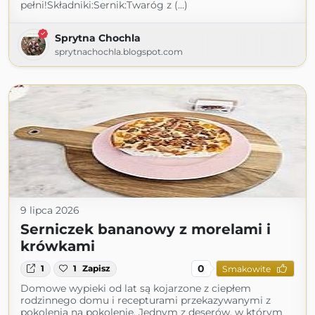
pełni!Składniki:Sernik:Twaróg z (...)
Sprytna Chochla
sprytnachochla.blogspot.com
9 lipca 2026
Serniczek bananowy z morelami i
krówkami
0
1
1
Zapisz
Smakowite
Domowe wypieki od lat są kojarzone z ciepłem
rodzinnego domu i recepturami przekazywanymi z
pokolenia na pokolenie. Jednym z deserów, w którym