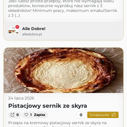
Jeśli lubisz proste przepisy, które nie wymagają wielu
produktów, koniecznie wypróbuj nasz sernik z 3
składników! Minimum pracy, maksimum smaku!Sernik
z 3 (...)
Alle Dobre!
alledobre.pl
24 lipca 2026
Pistacjowy sernik ze skyra
0
0
1
Zapisz
Smakowite
Przepis na kremowy pistacjowy sernik ze skyra na