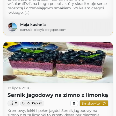
wiśniamiDziś na blogu przepis, który skradł moje serce
prostotą i orzeźwiającym smakiem. Szukałam czegoś
lekkiego, (...)
Moja kuchnia
danusia-piecyk.blogspot.com
18 lipca 2026
Sernik jagodowy na zimno z limonką
0
2
0
Zapisz
Smakowite
Kremowy, lekki i pełen jagód. Sernik jagodowy na
zimno z nutą limonki to prosty deser bez pieczenia,