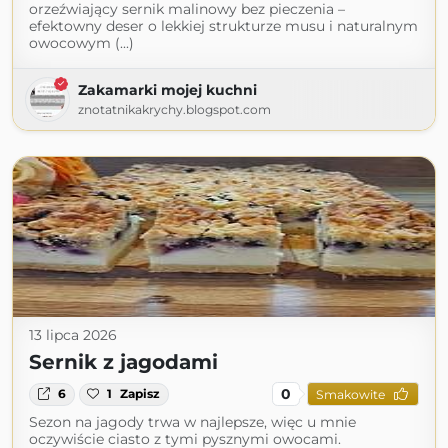
orzeźwiający sernik malinowy bez pieczenia –
efektowny deser o lekkiej strukturze musu i naturalnym
owocowym (...)
Zakamarki mojej kuchni
znotatnikakrychy.blogspot.com
13 lipca 2026
Sernik z jagodami
0
6
1
Zapisz
Smakowite
Sezon na jagody trwa w najlepsze, więc u mnie
oczywiście ciasto z tymi pysznymi owocami.