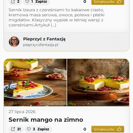
0
2
1
Zapisz
Smakowite
Sernik Izaura z czereśniami to kakaowe ciasto,
kremowa masa serowa, owoce, polewa i płatki
migdałów. Klasyczny wypiek w letniej wersji z
czereśniami.Artykuł (...)
Pieprzyć z Fantazją
pieprzyczfantazja.pl
27 lipca 2026
Sernik mango na zimno
0
21
3
Zapisz
Smakowite