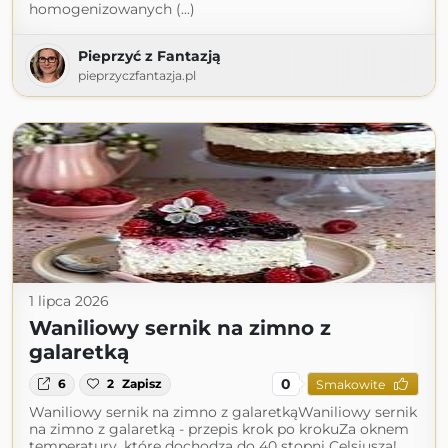
homogenizowanych (...)
Pieprzyć z Fantazją
pieprzyczfantazja.pl
1 lipca 2026
Waniliowy sernik na zimno z
galaretką
0
6
2
Zapisz
Smakowite
Waniliowy sernik na zimno z galaretkąWaniliowy sernik
na zimno z galaretką - przepis krok po krokuZa oknem
temperatury, które dochodzą do 40 stopni Celsjusza!