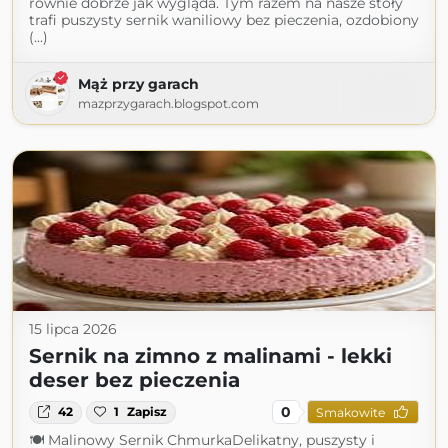
równie dobrze jak wygląda. Tym razem na nasze stoły
trafi puszysty sernik waniliowy bez pieczenia, ozdobiony
(...)
Mąż przy garach
mazprzygarach.blogspot.com
15 lipca 2026
Sernik na zimno z malinami - lekki
deser bez pieczenia
0
42
1
Zapisz
Smakowite
🍽 Malinowy Sernik ChmurkaDelikatny, puszysty i