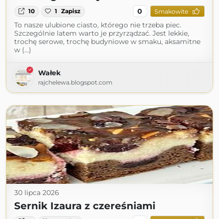
0
10
1
Zapisz
Smakowite
To nasze ulubione ciasto, którego nie trzeba piec.
Szczególnie latem warto je przyrządzać. Jest lekkie,
trochę serowe, trochę budyniowe w smaku, aksamitne
w (...)
Wałek
rajchelewa.blogspot.com
30 lipca 2026
Sernik Izaura z czereśniami