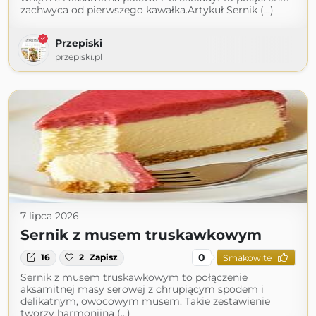
zachwyca od pierwszego kawałka.Artykuł Sernik (...)
Przepiski
przepiski.pl
7 lipca 2026
Sernik z musem truskawkowym
0
16
2
Zapisz
Smakowite
Sernik z musem truskawkowym to połączenie
aksamitnej masy serowej z chrupiącym spodem i
delikatnym, owocowym musem. Takie zestawienie
tworzy harmonijną (...)