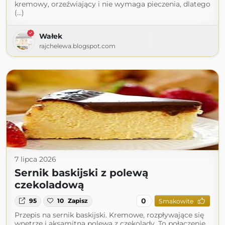
kremowy, orzeźwiający i nie wymaga pieczenia, dlatego
(...)
Wałek
rajchelewa.blogspot.com
7 lipca 2026
Sernik baskijski z polewą
czekoladową
0
95
10
Zapisz
Smakowite
Przepis na sernik baskijski. Kremowe, rozpływające się
wnętrze i aksamitna polewa z czekolady. To połączenie