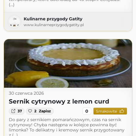
(...)
Kulinarne przygody Gatity
www.kulinarneprzygodygatity.pl
30 czerwca 2026
Sernik cytrynowy z lemon curd
0
37
2
Zapisz
Smakowite
Do pary z sernikiem pomarańczowym, czas na sernik
cytrynowy! Chyba następna w kolejce powinna być
limonka? To delikatny i kremowy sernik przygotowany
z (...)