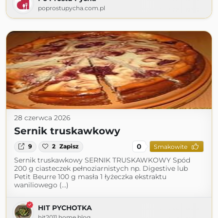
poprostupycha.com.pl
28 czerwca 2026
Sernik truskawkowy
0
9
2
Zapisz
Smakowite
Sernik truskawkowy SERNIK TRUSKAWKOWY Spód
200 g ciasteczek pełnoziarnistych np. Digestive lub
Petit Beurre 100 g masła 1 łyżeczka ekstraktu
waniliowego (...)
HIT PYCHOTKA
hit2011.home.blog