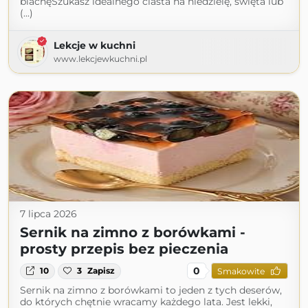
blachęSzukasz idealnego ciasta na niedzielę, święta lub
(...)
Lekcje w kuchni
www.lekcjewkuchni.pl
7 lipca 2026
Sernik na zimno z borówkami -
prosty przepis bez pieczenia
0
10
3
Zapisz
Smakowite
Sernik na zimno z borówkami to jeden z tych deserów,
do których chętnie wracamy każdego lata. Jest lekki,