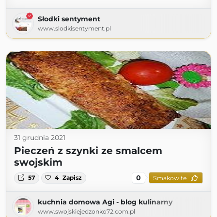
Słodki sentyment
www.slodkisentyment.pl
31 grudnia 2021
Pieczeń z szynki ze smalcem
swojskim
0
57
4
Zapisz
Smakowite
kuchnia domowa Agi - blog kulinarny
www.swojskiejedzonko72.com.pl