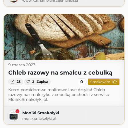
www.kulinarnefantazjemarioli.pl
9 marca 2023
Chleb razowy na smalcu z cebulką
0
23
2
Zapisz
Smakowite
Krem pomidorowe malinowe love Artykuł Chleb
razowy na smalczyku z cebulką pochodzi z serwisu
MonikiSmakołyki.pl.
Moniki Smakołyki
monikismakolyki.pl