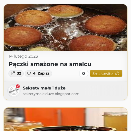
14 lutego 2023
Pączki smażone na smalcu
0
32
4
Zapisz
Smakowite
Sekrety małe i duże
sekretymaleiduze.blogspot.com