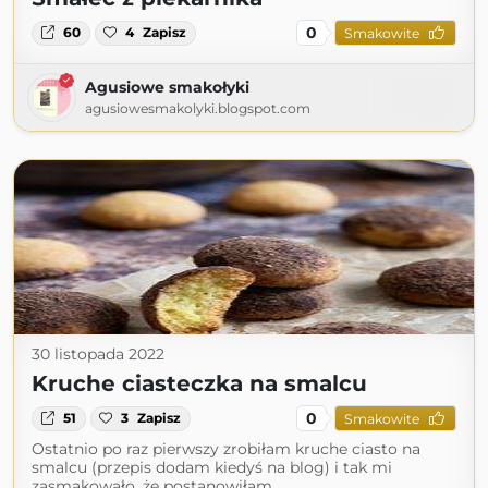
0
60
4
Zapisz
Smakowite
Agusiowe smakołyki
agusiowesmakolyki.blogspot.com
30 listopada 2022
Kruche ciasteczka na smalcu
0
51
3
Zapisz
Smakowite
Ostatnio po raz pierwszy zrobiłam kruche ciasto na
smalcu (przepis dodam kiedyś na blog) i tak mi
zasmakowało, że postanowiłam