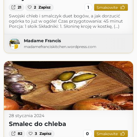
1
21
2
Zapisz
Smakowite
Swojski chleb i smalczyk duet bogów, a jak dorzucić
ogórka to już w ogóle! Czas przygotowania: 45 minut
Porcja: 1 słoik Składniki: 1. Słoninę kroję w kostkę, (...)
Madame Francis
madamefranciskitchen.wordpress.com
28 stycznia 2024
Smalec do chleba
0
82
3
Zapisz
Smakowite