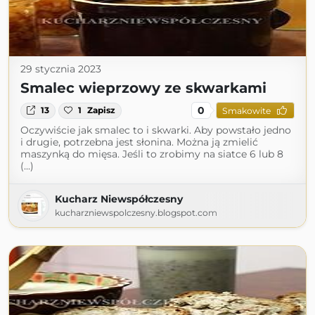
29 stycznia 2023
Smalec wieprzowy ze skwarkami
0
13
1
Zapisz
Smakowite
Oczywiście jak smalec to i skwarki. Aby powstało jedno
i drugie, potrzebna jest słonina. Można ją zmielić
maszynką do mięsa. Jeśli to zrobimy na siatce 6 lub 8
(...)
Kucharz Niewspółczesny
kucharzniewspolczesny.blogspot.com