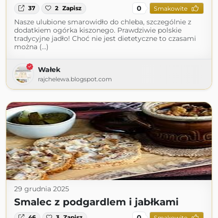
0
37
2
Zapisz
Smakowite
Nasze ulubione smarowidło do chleba, szczególnie z
dodatkiem ogórka kiszonego. Prawdziwie polskie
tradycyjne jadło! Choć nie jest dietetyczne to czasami
można (...)
Wałek
rajchelewa.blogspot.com
29 grudnia 2025
Smalec z podgardlem i jabłkami
0
46
3
Zapisz
Smakowite