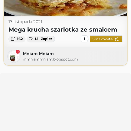
17 listopada 2021
Mega krucha szarlotka ze smalcem
1
162
12
Zapisz
Smakowite
Mniam Mniam
mmniammniam.blogspot.com