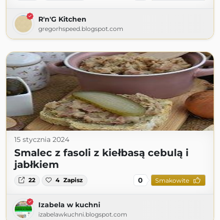
R'n'G Kitchen
gregorhspeed.blogspot.com
15 stycznia 2024
Smalec z fasoli z kiełbasą cebulą i
jabłkiem
0
22
4
Zapisz
Smakowite
Izabela w kuchni
izabelawkuchni.blogspot.com