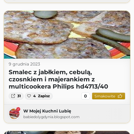
9 grudnia 2023
Smalec z jabłkiem, cebulą,
czosnkiem i majerankiem z
multicookera Philips hd4713/40
0
31
4
Zapisz
Smakowite
W Mojej Kuchni Lubię
babiedolygdynia.blogspot.com