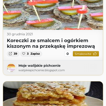
30 grudnia 2021
Koreczki ze smalcem i ogórkiem
kiszonym na przekąskę imprezową
0
39
3
Zapisz
Smakowite
Moje walijskie pichcenie
walijskiepichcenie.blogspot.com