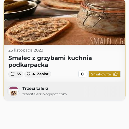
25 listopada 2023
Smalec z grzybami kuchnia
podkarpacka
0
35
4
Zapisz
Smakowite
Trzeci talerz
trzecitalerz.blogspot.com