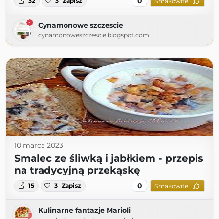
0
32
3
Zapisz
Smakowite
Cynamonowe szczescie
cynamonoweszczescie.blogspot.com
10 marca 2023
Smalec ze śliwką i jabłkiem - przepis
na tradycyjną przekąskę
0
15
3
Zapisz
Smakowite
Kulinarne fantazje Marioli