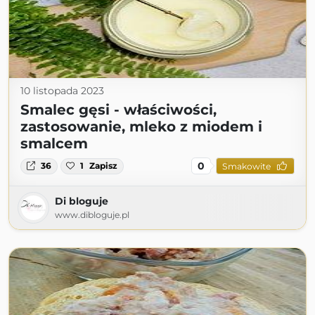
10 listopada 2023
Smalec gęsi - właściwości,
zastosowanie, mleko z miodem i
smalcem
0
36
1
Zapisz
Smakowite
Di bloguje
www.dibloguje.pl