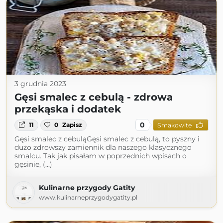
3 grudnia 2023
Gęsi smalec z cebulą - zdrowa
przekąska i dodatek
0
11
0
Zapisz
Smakowite
Gęsi smalec z cebuląGęsi smalec z cebulą, to pyszny i
dużo zdrowszy zamiennik dla naszego klasycznego
smalcu. Tak jak pisałam w poprzednich wpisach o
gęsinie, (...)
Kulinarne przygody Gatity
www.kulinarneprzygodygatity.pl