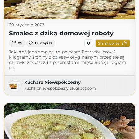
29 stycznia 2023
Smalec z dzika domowej roboty
0
25
0
Zapisz
Smakowite
Jak ktoś jada smalec, to polecam.Potrzebujemy:2
kilogramy słoniny z dzika(w oryginalnym przepisie są
okrawki z tłuszczu z przerostami mięsa 80 %)kilogram
(...)
Kucharz Niewspółczesny
kucharzniewspolczesny.blogspot.com