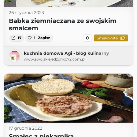
26 stycznia 2023
Babka ziemniaczana ze swojskim
smalcem
0
17
1
Zapisz
Smakowite
kuchnia domowa Agi - blog kulinarny
www.swojskiejedzonko72.com.pl
17 grudnia 2022
Smałec z piekarnika