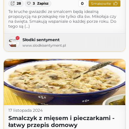
0
28
3
Zapisz
Smakowite
Te kruche gwiazdki ze smalcem będą idealną
propozycją na przekąskę nie tylko dla św. Mikołaja czy
na święta. Smakują wspaniale o każdej porze roku. Do
tego są (...)
Słodki sentyment
www.slodkisentyment.pl
17 listopada 2024
Smalczyk z mięsem i pieczarkami -
łatwy przepis domowy