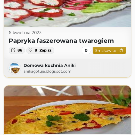
6 kwietnia 2023
Papryka faszerowana twarogiem
0
86
8
Zapisz
Smakowite
Domowa kuchnia Aniki
anikagotuje.blogspot.com