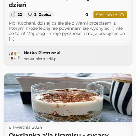
dzień
0
22
2
Zapisz
Smakowite
Moi Kochani, dzisiaj dzielę się z Wami przepisem, z
którym może lepiej nie powinnam się wychylać…:) Ale
co tam! Mój blog – moje pyszności i moje podejście do
(...)
Natka Pietruszki
natka-pietruszki.pl
8 kwietnia 2024
Owsianka a’la tiramisu - sycący