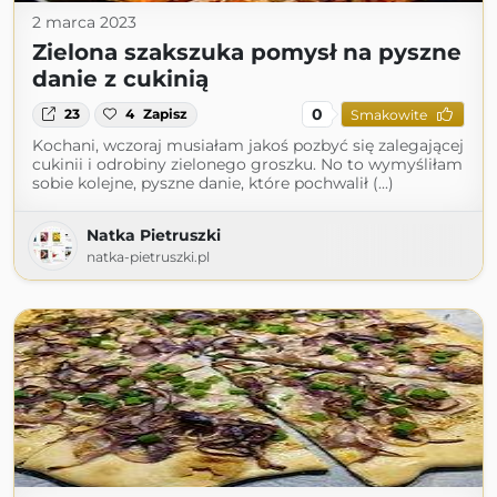
2 marca 2023
Zielona szakszuka pomysł na pyszne
danie z cukinią
0
23
4
Zapisz
Smakowite
Kochani, wczoraj musiałam jakoś pozbyć się zalegającej
cukinii i odrobiny zielonego groszku. No to wymyśliłam
sobie kolejne, pyszne danie, które pochwalił (...)
Natka Pietruszki
natka-pietruszki.pl