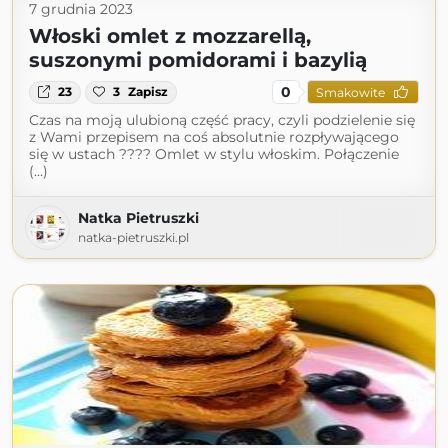
7 grudnia 2023
Włoski omlet z mozzarellą,
suszonymi pomidorami i bazylią
0
23
3
Zapisz
Smakowite
Czas na moją ulubioną część pracy, czyli podzielenie się
z Wami przepisem na coś absolutnie rozpływającego
się w ustach ???? Omlet w stylu włoskim. Połączenie
(...)
Natka Pietruszki
natka-pietruszki.pl