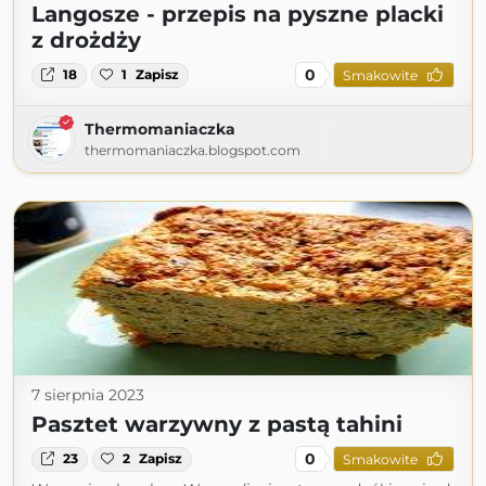
Langosze - przepis na pyszne placki
z drożdży
0
18
1
Zapisz
Smakowite
Thermomaniaczka
thermomaniaczka.blogspot.com
7 sierpnia 2023
Pasztet warzywny z pastą tahini
0
23
2
Zapisz
Smakowite