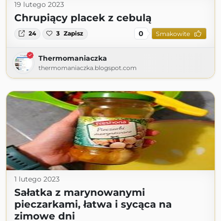
19 lutego 2023
Chrupiący placek z cebulą
0
24
3
Zapisz
Smakowite
Thermomaniaczka
thermomaniaczka.blogspot.com
1 lutego 2023
Sałatka z marynowanymi
pieczarkami, łatwa i sycąca na
zimowe dni