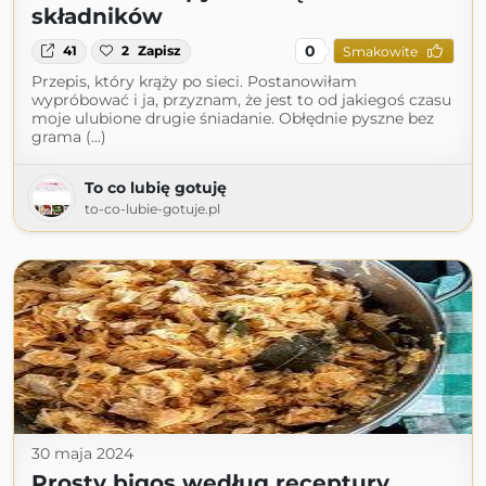
składników
0
41
2
Zapisz
Smakowite
Przepis, który krąży po sieci. Postanowiłam
wypróbować i ja, przyznam, że jest to od jakiegoś czasu
moje ulubione drugie śniadanie. Obłędnie pyszne bez
grama (...)
To co lubię gotuję
to-co-lubie-gotuje.pl
30 maja 2024
Prosty bigos według receptury