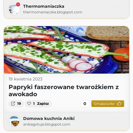
Thermomaniaczka
thermomaniaczka.blogspot.com
19 kwietnia 2023
Papryki faszerowane twarożkiem z
awokado
0
19
1
Zapisz
Smakowite
Domowa kuchnia Aniki
anikagotuje.blogspot.com