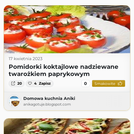
17 kwietnia 2023
Pomidorki koktajlowe nadziewane
twarożkiem paprykowym
0
20
4
Zapisz
Smakowite
Domowa kuchnia Aniki
anikagotuje.blogspot.com