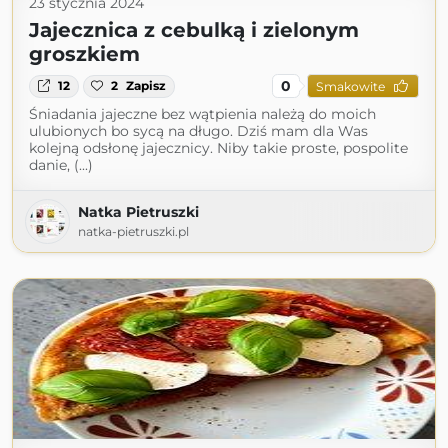
23 stycznia 2024
Jajecznica z cebulką i zielonym
groszkiem
0
12
2
Zapisz
Smakowite
Śniadania jajeczne bez wątpienia należą do moich
ulubionych bo sycą na długo. Dziś mam dla Was
kolejną odsłonę jajecznicy. Niby takie proste, pospolite
danie, (...)
Natka Pietruszki
natka-pietruszki.pl