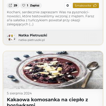
0
29
1
Zapisz
Smakowite
Kochani, serdecznie zapraszam Was na pyszności-
nowości, które testowaliśmy wczoraj z mężem. Farsz
a’la sałatka z tuńczykiem powstał przy okazji
zalegających (...)
Natka Pietruszki
natka-pietruszki.pl
5 sierpnia 2024
Kakaowa komosanka na ciepło z
borówkami