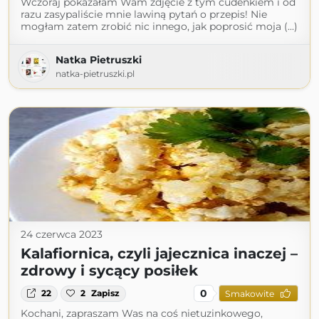
Wczoraj pokazałam Wam zdjęcie z tym cudeńkiem i od
razu zasypaliście mnie lawiną pytań o przepis! Nie
mogłam zatem zrobić nic innego, jak poprosić moja (...)
Natka Pietruszki
natka-pietruszki.pl
24 czerwca 2023
Kalafiornica, czyli jajecznica inaczej –
zdrowy i sycący posiłek
0
22
2
Zapisz
Smakowite
Kochani, zapraszam Was na coś nietuzinkowego,