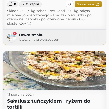
0
8
2
Zapisz
Smakowite
Składniki: - 1,5 kg schabu bez kości - 0,5 kg mięsa
mielonego wieprzowego - 1 pęczek pietruszki - pół
czerwonej papryki - pół czerwonej cebuli - 6-8
plasterków (...)
Łowca smaku
lowca-smaku.blogspot.com
13 sierpnia 2024
Sałatka z tuńczykiem i ryżem do
tortilli