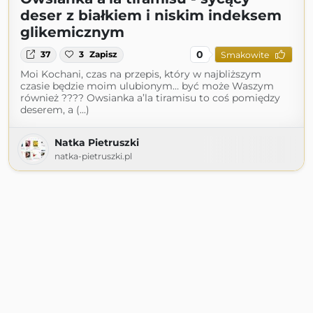
deser z białkiem i niskim indeksem
glikemicznym
0
37
3
Zapisz
Smakowite
Moi Kochani, czas na przepis, który w najbliższym
czasie będzie moim ulubionym… być może Waszym
również ???? Owsianka a’la tiramisu to coś pomiędzy
deserem, a (...)
Natka Pietruszki
natka-pietruszki.pl