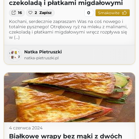
czekoladą i płatkami migdałowymi
0
16
2
Zapisz
Smakowite
Kochani, serdecznie zapraszam Was na coś nowego i
totalnie pysznego! Otrębowy ryż na mleku z malinami,
czekoladą i płatkami migdałowymi wręcz rozpływa się
w (...)
Natka Pietruszki
natka-pietruszki.pl
4 czerwca 2024
Białkowe wrapy bez mąki z dwóch