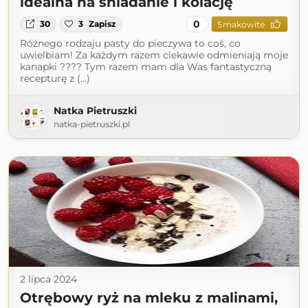
idealna na śniadanie i kolację
0
30
3
Zapisz
Smakowite
Różnego rodzaju pasty do pieczywa to coś, co
uwielbiam! Za każdym razem ciekawie odmieniają moje
kanapki ???? Tym razem mam dla Was fantastyczną
recepturę z (...)
Natka Pietruszki
natka-pietruszki.pl
2 lipca 2024
Otrębowy ryż na mleku z malinami,