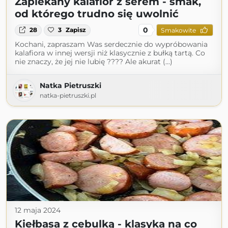
Zapiekany kalafior z serem - smak,
od którego trudno się uwolnić
0
28
3
Zapisz
Smakowite
Kochani, zapraszam Was serdecznie do wypróbowania
kalafiora w innej wersji niż klasycznie z bułką tartą. Co
nie znaczy, że jej nie lubię ???? Ale akurat (...)
Natka Pietruszki
natka-pietruszki.pl
12 maja 2024
Kiełbasa z cebulką - klasyka na co