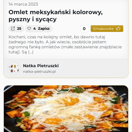
14 marca 2023
Omlet meksykański kolorowy,
pyszny i sycący
0
25
4
Zapisz
Smakowite
Kochani, czas na kolejny omlet, bo dawno tutaj
żadnego nie było. A jak wiecie, osobiście jestem
ogromną fanką omletów (małe zestawienie znajdziecie
tutaj). Są (...)
Natka Pietruszki
natka-pietruszki.pl