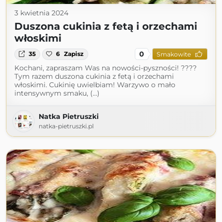
3 kwietnia 2024
Duszona cukinia z fetą i orzechami
włoskimi
0
35
6
Zapisz
Smakowite
Kochani, zapraszam Was na nowości-pyszności! ????
Tym razem duszona cukinia z fetą i orzechami
włoskimi. Cukinię uwielbiam! Warzywo o mało
intensywnym smaku, (...)
Natka Pietruszki
natka-pietruszki.pl