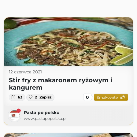
12 czerwca 2021
Stir fry z makaronem ryżowym i
kangurem
0
63
2
Zapisz
Smakowite
Pasta po polsku
www.pastapopolsku.pl