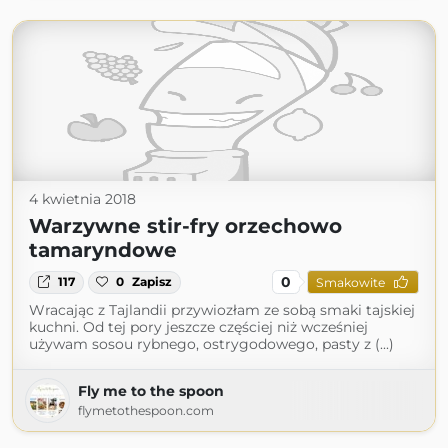
4 kwietnia 2018
Warzywne stir-fry orzechowo
tamaryndowe
0
117
0
Zapisz
Smakowite
Wracając z Tajlandii przywiozłam ze sobą smaki tajskiej
kuchni. Od tej pory jeszcze częściej niż wcześniej
używam sosou rybnego, ostrygodowego, pasty z (...)
Fly me to the spoon
flymetothespoon.com