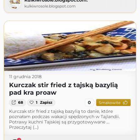
Kulkiwrosole.blogspot.com.
kulkiwrosole.blogspot.com
11 grudnia 2018
Kurczak stir fried z tajską bazylią
pad kra proaw
0
68
1
Zapisz
Smakowite
Kurczak stir fried z tajską bazylią to danie, które
poznałam podczas wakacji spędzonych w Tajlandii.
Potrawy kuchni Tajskiej są przygotowywane …
Przeczytaj (...)