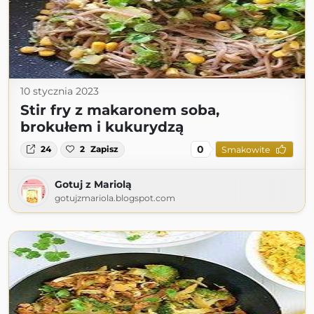
10 stycznia 2023
Stir fry z makaronem soba,
brokułem i kukurydzą
0
24
2
Zapisz
Smakowite
Gotuj z Mariolą
gotujzmariola.blogspot.com