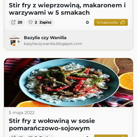
Stir fry z wieprzowiną, makaronem i
warzywami w 5 smakach
0
20
2
Zapisz
Smakowite
Bazylia czy Wanilia
bazyliaczywanilia.blogspot.com
5 maja 2022
Stir fry z wołowiną w sosie
pomarańczowo-sojowym