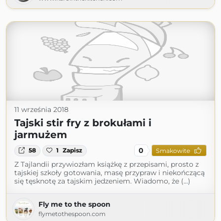
11 września 2018
Tajski stir fry z brokułami i
jarmużem
0
58
1
Zapisz
Smakowite
Z Tajlandii przywiozłam książkę z przepisami, prosto z
tajskiej szkoły gotowania, masę przypraw i niekończącą
się tęsknotę za tajskim jedzeniem. Wiadomo, że (...)
Fly me to the spoon
flymetothespoon.com