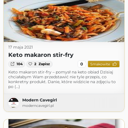
17 maja 2021
Keto makaron stir-fry
0
104
2
Zapisz
Smakowite
Keto makaron stir-fry – pomysł na keto obiad Dzisiaj
chciałabym Wam przedstawić nie tyle przepis, co
konkretny produkt. Danie, które widzicie na zdjęciu to
po (...)
Modern Cavegirl
moderncavegirl.pl