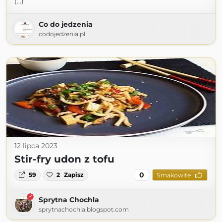
(...)
Co do jedzenia
codojedzenia.pl
12 lipca 2023
Stir-fry udon z tofu
0
59
2
Zapisz
Smakowite
Sprytna Chochla
sprytnachochla.blogspot.com