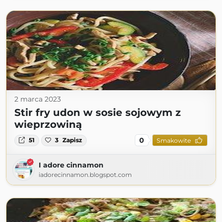
2 marca 2023
Stir fry udon w sosie sojowym z
wieprzowiną
0
51
3
Zapisz
Smakowite
I adore cinnamon
iadorecinnamon.blogspot.com