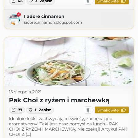
0
45
3
Zapisz
Smakowite
I adore cinnamon
iadorecinnamon.blogspot.com
15 sierpnia 2021
Pak Choi z ryżem i marchewką
0
77
1
Zapisz
Smakowite
Idealnie lekki, zachwycająco świeży, zachęcająco
aromatyczny! Taki jest nasz pomysł na lunch - PAK
CHOI Z RYŻEM I MARCHEWKĄ. Nie czekaj! Artykuł PAK
CHOI Z (...)