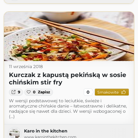
11 września 2018
Kurczak z kapustą pekińską w sosie
chińskim stir fry
0
9
0
Zapisz
Smakowite
W wersji podstawowej to leciutkie, świeże i
aromatyczne chińskie danie – łatwostrawne i delikatne,
nadające się nawet dla dzieci. W wersji wzbogaconej o
(...)
Karo in the kitchen
www.karointhekitchen.com