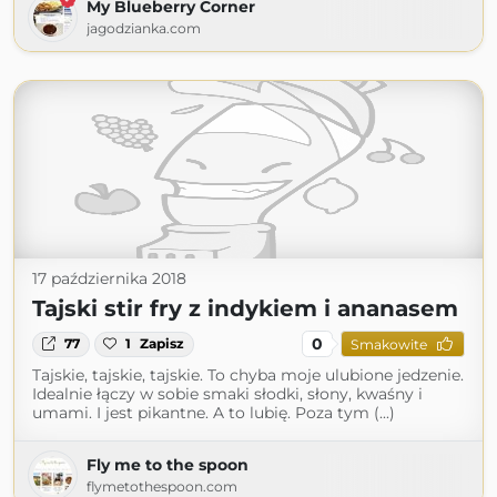
My Blueberry Corner
jagodzianka.com
17 października 2018
Tajski stir fry z indykiem i ananasem
0
77
1
Zapisz
Smakowite
Tajskie, tajskie, tajskie. To chyba moje ulubione jedzenie.
Idealnie łączy w sobie smaki słodki, słony, kwaśny i
umami. I jest pikantne. A to lubię. Poza tym (...)
Fly me to the spoon
flymetothespoon.com