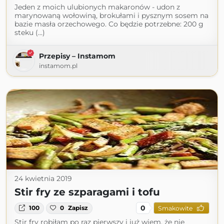
Jeden z moich ulubionych makaronów - udon z
marynowaną wołowiną, brokułami i pysznym sosem na
bazie masła orzechowego. Co będzie potrzebne: 200 g
steku (...)
Przepisy – Instamom
instamom.pl
24 kwietnia 2019
Stir fry ze szparagami i tofu
0
100
0
Zapisz
Smakowite
Stir fry robiłam po raz pierwszy i już wiem, że nie