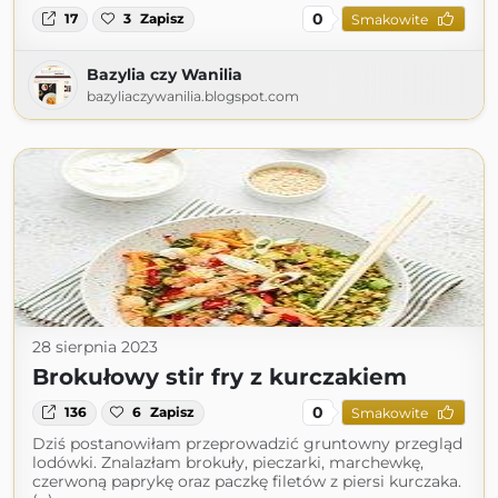
0
17
3
Zapisz
Smakowite
Bazylia czy Wanilia
bazyliaczywanilia.blogspot.com
28 sierpnia 2023
Brokułowy stir fry z kurczakiem
0
136
6
Zapisz
Smakowite
Dziś postanowiłam przeprowadzić gruntowny przegląd
lodówki. Znalazłam brokuły, pieczarki, marchewkę,
czerwoną paprykę oraz paczkę filetów z piersi kurczaka.