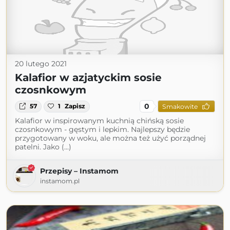
20 lutego 2021
Kalafior w azjatyckim sosie
czosnkowym
0
57
1
Zapisz
Smakowite
Kalafior w inspirowanym kuchnią chińską sosie
czosnkowym - gęstym i lepkim. Najlepszy będzie
przygotowany w woku, ale można też użyć porządnej
patelni. Jako (...)
Przepisy – Instamom
instamom.pl