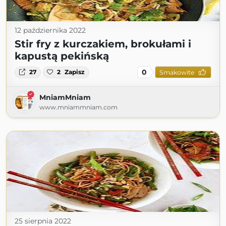
12 października 2022
Stir fry z kurczakiem, brokułami i
kapustą pekińską
0
27
2
Zapisz
Smakowite
MniamMniam
www.mniammniam.com
25 sierpnia 2022