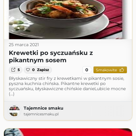
25 marca 2021
Krewetki po syczuańsku z
pikantnym sosem
0
5
0
Zapisz
Smakowite
Błyskawiczny stir fry z krewetkami w pikantnym sosie,
pyszna kuchnia chińska. Pikantne krewetki po
syczuańsku, błyskawiczne chińskie danieLubicie mocne
(...)
Tajemnice smaku
tajemnicesmaku.pl