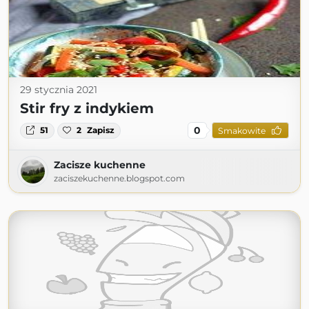
29 stycznia 2021
Stir fry z indykiem
0
51
2
Zapisz
Smakowite
Zacisze kuchenne
zaciszekuchenne.blogspot.com