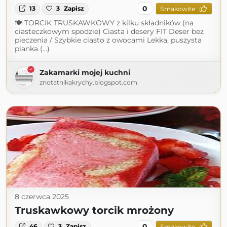
0
13
3
Zapisz
Smakowite
🍽 TORCIK TRUSKAWKOWY z kilku składników (na
ciasteczkowym spodzie) Ciasta i desery FIT Deser bez
pieczenia / Szybkie ciasto z owocami Lekka, puszysta
pianka (...)
Zakamarki mojej kuchni
znotatnikakrychy.blogspot.com
8 czerwca 2025
Truskawkowy torcik mrożony
0
46
3
Zapisz
Smakowite