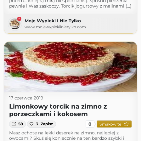
potem… kolejną miłą niespodzianką. Sposób pieczenia
pewnie i Was zaskoczy. Torcik jogurtowy z malinami (...)
Moje Wypieki I Nie Tylko
www.mojewypiekiinietylko.com
17 czerwca 2019
Limonkowy torcik na zimno z
porzeczkami i kokosem
0
58
3
Zapisz
Smakowite
Masz ochotę na lekki deserek na zimno, najlepiej z
owocami? Skuś się koniecznie na ten bardzo szybki i