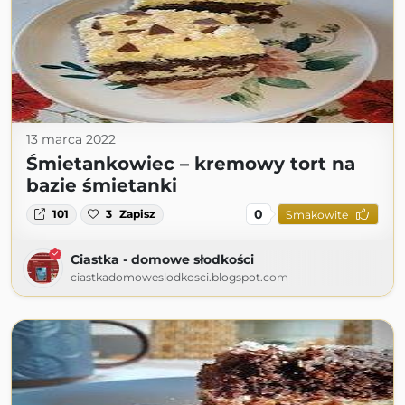
13 marca 2022
Śmietankowiec – kremowy tort na
bazie śmietanki
0
101
3
Zapisz
Smakowite
Ciastka - domowe słodkości
ciastkadomoweslodkosci.blogspot.com