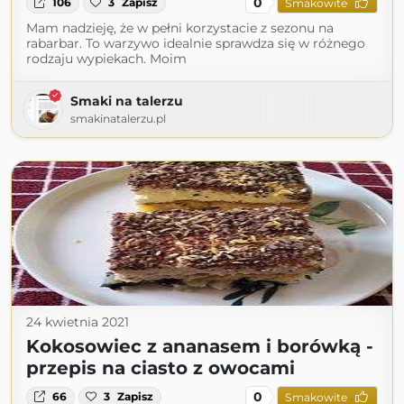
0
106
3
Zapisz
Smakowite
Mam nadzieję, że w pełni korzystacie z sezonu na
rabarbar. To warzywo idealnie sprawdza się w różnego
rodzaju wypiekach. Moim
Smaki na talerzu
smakinatalerzu.pl
24 kwietnia 2021
Kokosowiec z ananasem i borówką -
przepis na ciasto z owocami
0
66
3
Zapisz
Smakowite