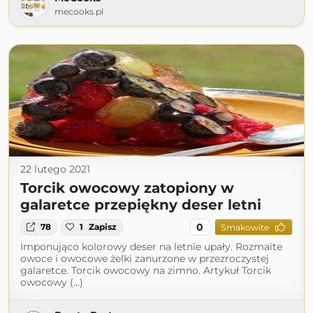
mecooks.pl
22 lutego 2021
Torcik owocowy zatopiony w
galaretce przepiękny deser letni
0
78
1
Zapisz
Smakowite
Imponująco kolorowy deser na letnie upały. Rozmaite
owoce i owocowe żelki zanurzone w przezroczystej
galaretce. Torcik owocowy na zimno. Artykuł Torcik
owocowy (...)