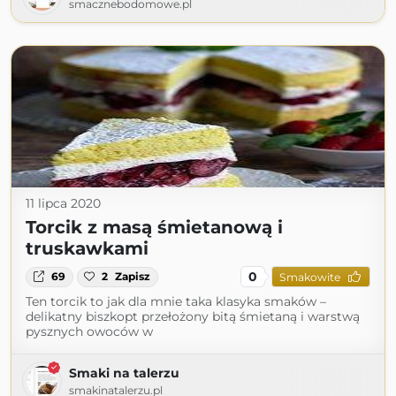
smacznebodomowe.pl
11 lipca 2020
Torcik z masą śmietanową i
truskawkami
0
69
2
Zapisz
Smakowite
Ten torcik to jak dla mnie taka klasyka smaków –
delikatny biszkopt przełożony bitą śmietaną i warstwą
pysznych owoców w
Smaki na talerzu
smakinatalerzu.pl