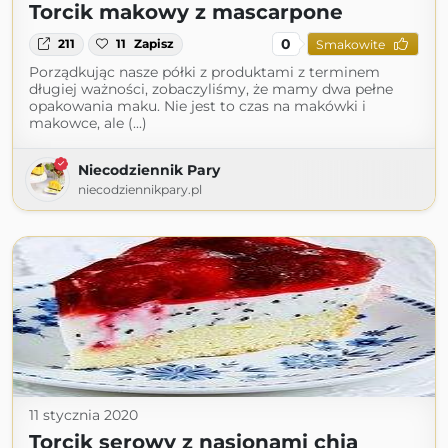
Torcik makowy z mascarpone
0
211
11
Zapisz
Smakowite
Porządkując nasze półki z produktami z terminem
długiej ważności, zobaczyliśmy, że mamy dwa pełne
opakowania maku. Nie jest to czas na makówki i
makowce, ale (...)
Niecodziennik Pary
niecodziennikpary.pl
11 stycznia 2020
Torcik serowy z nasionami chia