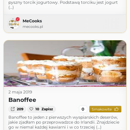
pyszny torcik jogurtowy. Podstawą torciku jest jogurt
(...)
MeCooks
mecooks.pl
2 maja 2019
Banoffee
0
209
10
Zapisz
Smakowite
Banoffee to jeden z pierwszych wyspiarskich deserów,
jakie zjadłam po przeprowadzce do Irlandii. Znajdziecie
go w niemal każdej kawiarni i w co trzeciej (...)