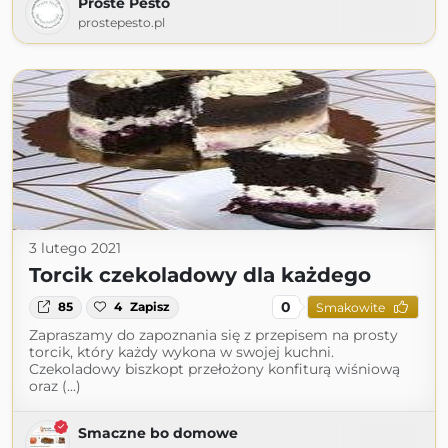
Proste Pesto
prostepesto.pl
3 lutego 2021
Torcik czekoladowy dla każdego
0
85
4
Zapisz
Smakowite
Zapraszamy do zapoznania się z przepisem na prosty
torcik, który każdy wykona w swojej kuchni.
Czekoladowy biszkopt przełożony konfiturą wiśniową
oraz (...)
Smaczne bo domowe