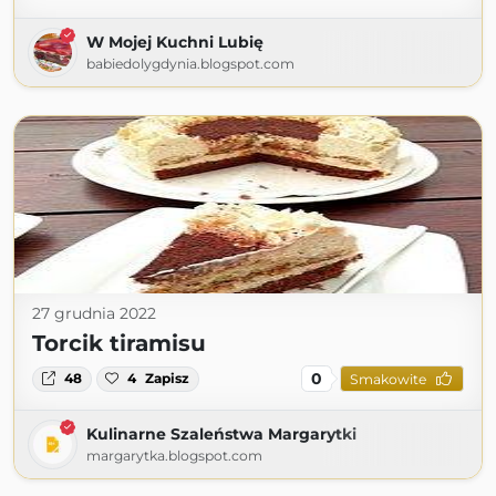
W Mojej Kuchni Lubię
babiedolygdynia.blogspot.com
27 grudnia 2022
Torcik tiramisu
0
48
4
Zapisz
Smakowite
Kulinarne Szaleństwa Margarytki
margarytka.blogspot.com