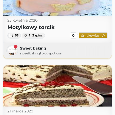
25 kwietnia 2020
Motylkowy torcik
0
53
1
Zapisz
Smakowite
Sweet baking
sweetbaking1.blogspot.com
21 marca 2020