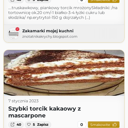
....truskawkowy, piankowy torcik mrożonySkładniki: /na
tortownicę ok.20 cm/-1 białko-3-4 łyżki cukru lub
słodzika/ np.erytrytol-150 g dojrzałych (...)
Zakamarki mojej kuchni
znotatnikakrychy.blogspot.com
7 stycznia 2023
Szybki torcik kakaowy z
mascarpone
0
40
5
Zapisz
Smakowite