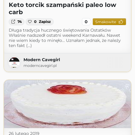
Keto torcik szampański paleo low
carb
0
74
0
Zapisz
Smakowite
Długa tradycja hucznego świętowania Ostatków
Właśnie nadszedł ostatni weekend Karnawału. Nawet
nie wiem kiedy to minęło… Uznałam jednak, że należy
ten fakt (...)
Modern Cavegirl
moderncavegirl.pl
26 lutego 2019