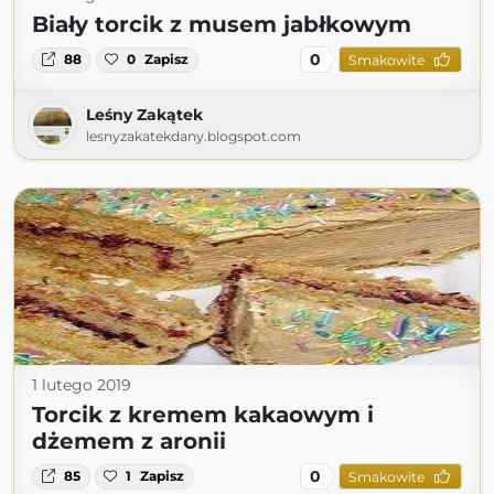
Biały torcik z musem jabłkowym
0
88
0
Zapisz
Smakowite
Leśny Zakątek
lesnyzakatekdany.blogspot.com
1 lutego 2019
Torcik z kremem kakaowym i
dżemem z aronii
0
85
1
Zapisz
Smakowite