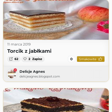
11 marca 2019
Torcik z jabłkami
0
62
2
Zapisz
Smakowite
Delicje Agnes
delicjeagnes.blogspot.com