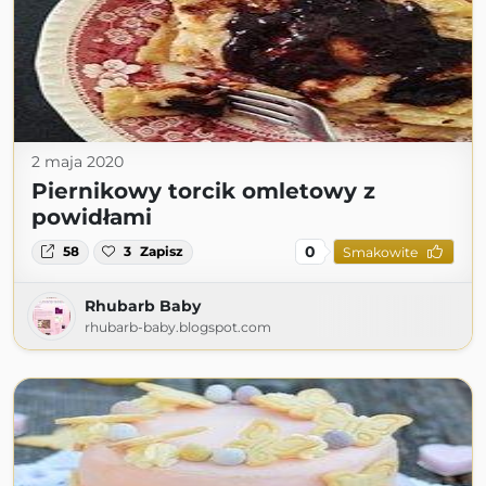
2 maja 2020
Piernikowy torcik omletowy z
powidłami
0
58
3
Zapisz
Smakowite
Rhubarb Baby
rhubarb-baby.blogspot.com