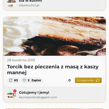
Ela w kuchni
elawkuchni.pl
28 kwietnia 2019
Torcik bez pieczenia z masą z kaszy
mannej
0
63
2
Zapisz
Smakowite
Gotujemy i jemy!
korniszonki.blogspot.com