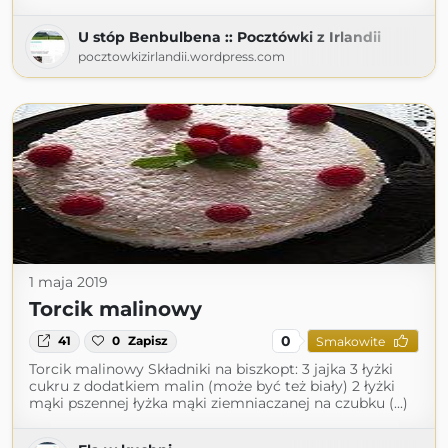
U stóp Benbulbena :: Pocztówki z Irlandii
pocztowkizirlandii.wordpress.com
1 maja 2019
Torcik malinowy
0
41
0
Zapisz
Smakowite
Torcik malinowy Składniki na biszkopt: 3 jajka 3 łyżki
cukru z dodatkiem malin (może być też biały) 2 łyżki
mąki pszennej łyżka mąki ziemniaczanej na czubku (...)