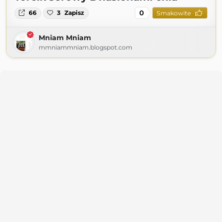
0
66
3
Zapisz
Smakowite
Mniam Mniam
mmniammniam.blogspot.com