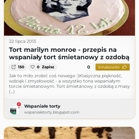
22 lipca 2013
Tort marilyn monroe - przepis na
wspaniały tort śmietanowy z ozdobą
0
150
0
Zapisz
Smakowite
Jak to miło zrobić coś nowego :)Klasyczna piękność,
wdzięk i zmysłowość - a wszystko tona wspaniałym
torcie śmietanowym. Tort śmietanowy z ozdobą z masy
(...)
Wspaniałe torty
wspanialetorty.blogspot.com