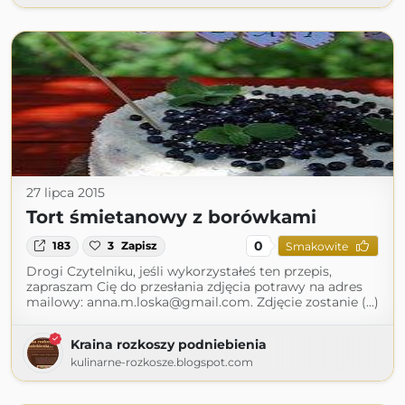
27 lipca 2015
Tort śmietanowy z borówkami
0
183
3
Zapisz
Smakowite
Drogi Czytelniku, jeśli wykorzystałeś ten przepis,
zapraszam Cię do przesłania zdjęcia potrawy na adres
mailowy: anna.m.loska@gmail.com. Zdjęcie zostanie (...)
Kraina rozkoszy podniebienia
kulinarne-rozkosze.blogspot.com