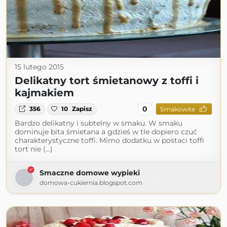
15 lutego 2015
Delikatny tort śmietanowy z toffi i
kajmakiem
0
356
10
Zapisz
Smakowite
Bardzo delikatny i subtelny w smaku. W smaku
dominuje bita śmietana a gdzieś w tle dopiero czuć
charakterystyczne toffi. Mimo dodatku w postaci toffi
tort nie (...)
Smaczne domowe wypieki
domowa-cukiernia.blogspot.com