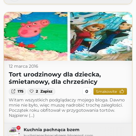
12 marca 2016
Tort urodzinowy dla dziecka,
śmietanowy, dla chrześnicy
0
175
2
Zapisz
Smakowite
Witam wszystkich podglądaczy mojego bloga. Dawno
mnie nie było, więc muszę nadrobić trochę zaległości.
Początek roku obfitował w przygotowania tortów.
Najpierw (...)
Kuchnia pachnąca bzem
kuchniapachnacabzem.blogspot.com