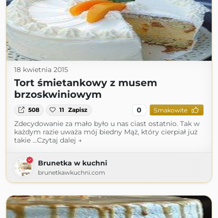
18 kwietnia 2015
Tort śmietankowy z musem
brzoskwiniowym
0
508
11
Zapisz
Smakowite
Zdecydowanie za mało było u nas ciast ostatnio. Tak w
każdym razie uważa mój biedny Mąż, który cierpiał już
takie …Czytaj dalej →
Brunetka w kuchni
brunetkawkuchni.com