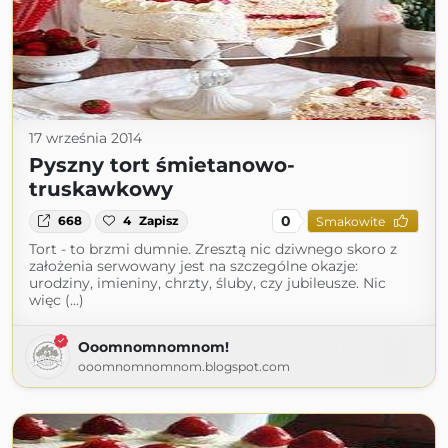
17 września 2014
Pyszny tort śmietanowo-
truskawkowy
0
668
4
Zapisz
Smakowite
Tort - to brzmi dumnie. Zresztą nic dziwnego skoro z
założenia serwowany jest na szczególne okazje:
urodziny, imieniny, chrzty, śluby, czy jubileusze. Nic
więc (...)
Ooomnomnomnom!
ooomnomnomnom.blogspot.com