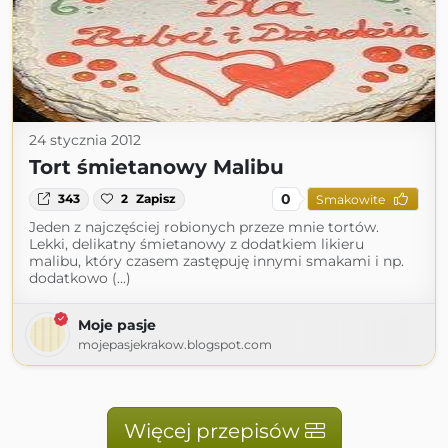
24 stycznia 2012
Tort śmietanowy Malibu
0
343
2
Zapisz
Smakowite
Jeden z najczęściej robionych przeze mnie tortów.
Lekki, delikatny śmietanowy z dodatkiem likieru
malibu, który czasem zastępuję innymi smakami i np.
dodatkowo (...)
Moje pasje
mojepasjekrakow.blogspot.com
Więcej przepisów