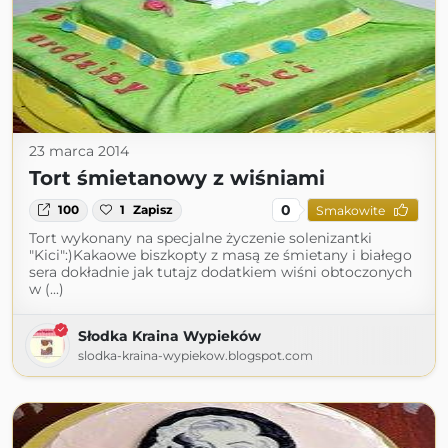
23 marca 2014
Tort śmietanowy z wiśniami
0
100
1
Zapisz
Smakowite
Tort wykonany na specjalne życzenie solenizantki
"Kici":)Kakaowe biszkopty z masą ze śmietany i białego
sera dokładnie jak tutajz dodatkiem wiśni obtoczonych
w (...)
Słodka Kraina Wypieków
slodka-kraina-wypiekow.blogspot.com