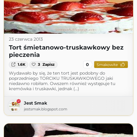
23 czerwca 2013
Tort śmietanowo-truskawkowy bez
pieczenia
0
1.6K
3
Zapisz
Smakowite
Wydawało by się, że ten tort jest podobny do
poprzedniego TORCIKU TRUSKAWKOWEGO jaki
niedawno robiłam. Owszem również występuje tu
kremówka i truskawki, jednak (...)
Jest Smak
jestsmak.blogspot.com