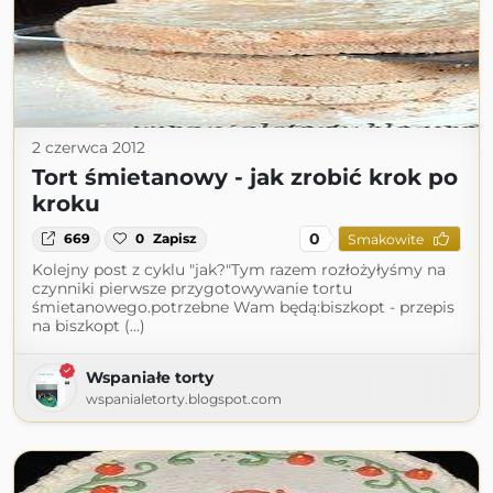
2 czerwca 2012
Tort śmietanowy - jak zrobić krok po
kroku
0
669
0
Zapisz
Smakowite
Kolejny post z cyklu "jak?"Tym razem rozłożyłyśmy na
czynniki pierwsze przygotowywanie tortu
śmietanowego.potrzebne Wam będą:biszkopt - przepis
na biszkopt (...)
Wspaniałe torty
wspanialetorty.blogspot.com