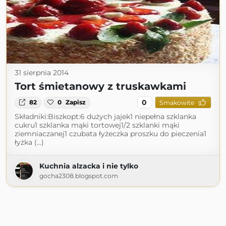
31 sierpnia 2014
Tort śmietanowy z truskawkami
0
82
0
Zapisz
Smakowite
Składniki:Biszkopt:6 dużych jajek1 niepełna szklanka
cukru1 szklanka mąki tortowej1/2 szklanki mąki
ziemniaczanej1 czubata łyżeczka proszku do pieczenia1
łyżka (...)
Kuchnia alzacka i nie tylko
gocha2308.blogspot.com