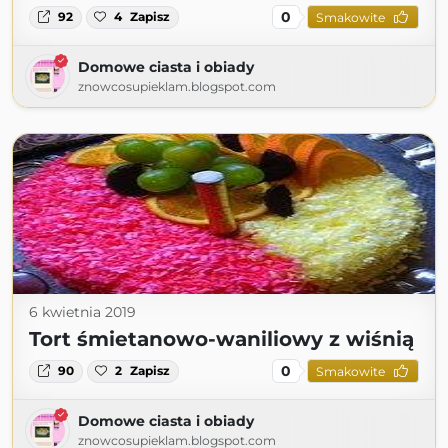
0
92
4
Zapisz
Smakowite
Domowe ciasta i obiady
znowcosupieklam.blogspot.com
6 kwietnia 2019
Tort śmietanowo-waniliowy z wiśnią
0
90
2
Zapisz
Smakowite
Domowe ciasta i obiady
znowcosupieklam.blogspot.com