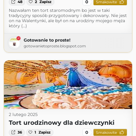
0
48
2
Zapisz
Smakowite
Nazwałam ten tort staromodnym bo jest w taki
tradycyjny sposób przygotowany i dekorowany. Nie jest
on na Walentynki, ale był on na urodziny mojego męża
który (...)
Gotowanie to proste!
gotowanietoproste.blogspot.com
2 lutego 2025
Tort urodzinowy dla dziewczynki
0
36
1
Zapisz
Smakowite