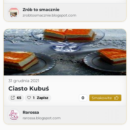
Zrób to smacznie
zrobtosmacznie.blogspot.com
31 grudnia 2021
Ciasto Kubuś
0
65
1
Zapisz
Smakowite
Rarossa
rarossa.blogspot.com