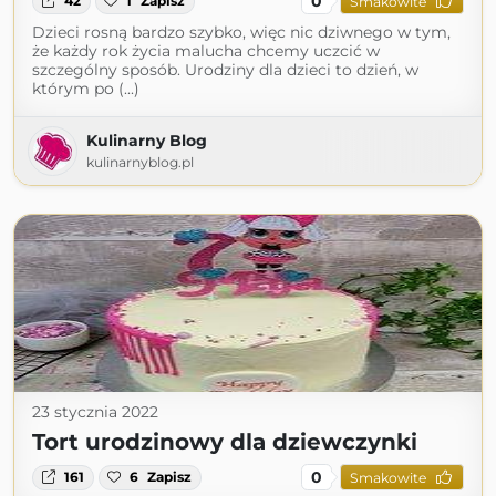
0
42
1
Zapisz
Smakowite
Dzieci rosną bardzo szybko, więc nic dziwnego w tym,
że każdy rok życia malucha chcemy uczcić w
szczególny sposób. Urodziny dla dzieci to dzień, w
którym po (...)
Kulinarny Blog
kulinarnyblog.pl
23 stycznia 2022
Tort urodzinowy dla dziewczynki
0
161
6
Zapisz
Smakowite