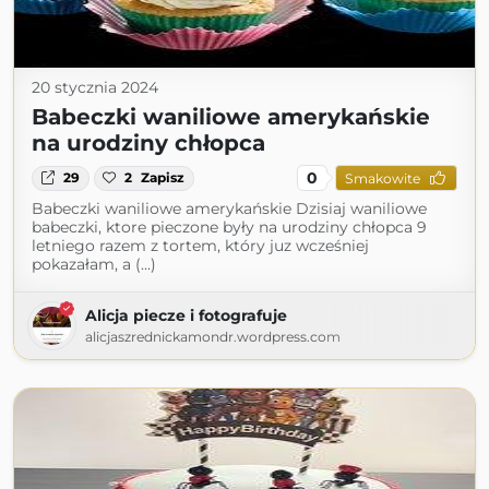
20 stycznia 2024
Babeczki waniliowe amerykańskie
na urodziny chłopca
0
29
2
Zapisz
Smakowite
Babeczki waniliowe amerykańskie Dzisiaj waniliowe
babeczki, ktore pieczone były na urodziny chłopca 9
letniego razem z tortem, który juz wcześniej
pokazałam, a (...)
Alicja piecze i fotografuje
alicjaszrednickamondr.wordpress.com