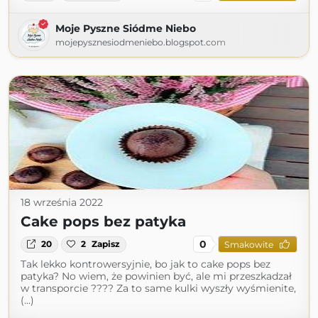
Moje Pyszne Siódme Niebo
mojepysznesiodmeniebo.blogspot.com
18 września 2022
Cake pops bez patyka
0
20
2
Zapisz
Smakowite
Tak lekko kontrowersyjnie, bo jak to cake pops bez
patyka? No wiem, że powinien być, ale mi przeszkadzał
w transporcie ???? Za to same kulki wyszły wyśmienite,
(...)