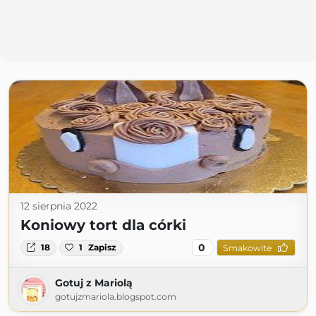
12 sierpnia 2022
Koniowy tort dla córki
0
18
1
Zapisz
Smakowite
Gotuj z Mariolą
gotujzmariola.blogspot.com