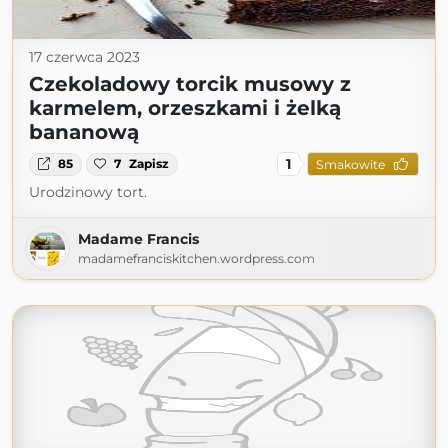
17 czerwca 2023
Czekoladowy torcik musowy z
karmelem, orzeszkami i żelką
bananową
1
85
7
Zapisz
Smakowite
Urodzinowy tort.
Madame Francis
madamefranciskitchen.wordpress.com