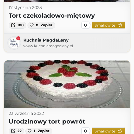
17 stycznia 2023
Tort czekoladowo-miętowy
0
100
8
Zapisz
Smakowite
Kuchnia MagdaLeny
www.kuchniamagdaleny.pl
23 września 2022
Urodzinowy tort powrót
0
22
1
Zapisz
Smakowite