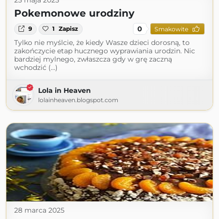
25 maja 2025
Pokemonowe urodziny
0
9
1
Zapisz
Smakowite
Tylko nie myślcie, że kiedy Wasze dzieci dorosną, to
zakończycie etap hucznego wyprawiania urodzin. Nic
bardziej mylnego, zwłaszcza gdy w grę zaczną
wchodzić (...)
Lola in Heaven
lolainheaven.blogspot.com
28 marca 2025