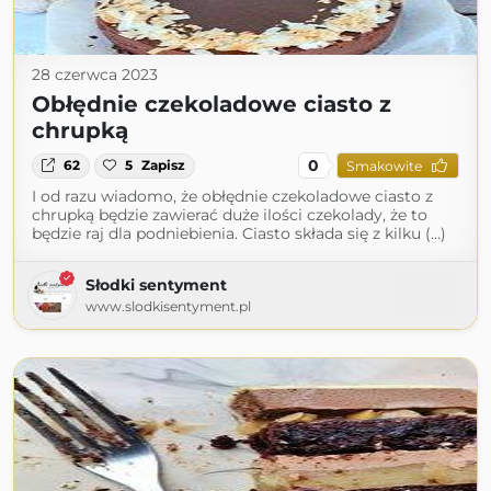
28 czerwca 2023
Obłędnie czekoladowe ciasto z
chrupką
0
62
5
Zapisz
Smakowite
I od razu wiadomo, że obłędnie czekoladowe ciasto z
chrupką będzie zawierać duże ilości czekolady, że to
będzie raj dla podniebienia. Ciasto składa się z kilku (...)
Słodki sentyment
www.slodkisentyment.pl