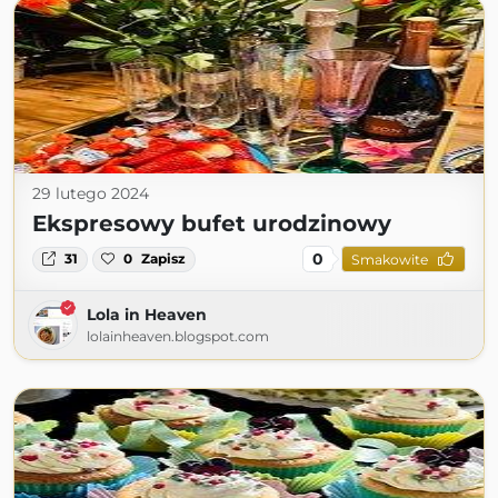
29 lutego 2024
Ekspresowy bufet urodzinowy
0
31
0
Zapisz
Smakowite
Lola in Heaven
lolainheaven.blogspot.com