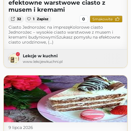
efektowne warstwowe ciasto z
musem i kremami
0
32
1
Zapisz
Smakowite
Ciasto Jednorożec na imprezęKolorowe ciasto
Jednorożec – wysokie ciasto warstwowe z musem i
kremami budyniowymiSzukasz pomysłu na efektowne
ciasto urodzinowe, (...)
Lekcje w kuchni
www.lekcjewkuchni.pl
9 lipca 2026