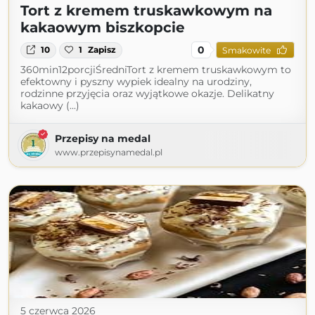
Tort z kremem truskawkowym na
kakaowym biszkopcie
0
10
1
Zapisz
Smakowite
360min12porcjiŚredniTort z kremem truskawkowym to
efektowny i pyszny wypiek idealny na urodziny,
rodzinne przyjęcia oraz wyjątkowe okazje. Delikatny
kakaowy (...)
Przepisy na medal
www.przepisynamedal.pl
5 czerwca 2026