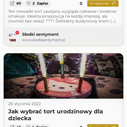
0
60
2
Zapisz
Smakowite
Ten niewielki tort zawijany wygląda ciekawie i świetnie
smakuje. Idealna propozycja na każdą imprezę, ale
również bez okazji ???? Delikatny budyniowy krem (...)
Słodki sentyment
www.slodkisentyment.pl
26 stycznia 2022
Jak wybrać tort urodzinowy dla
dziecka