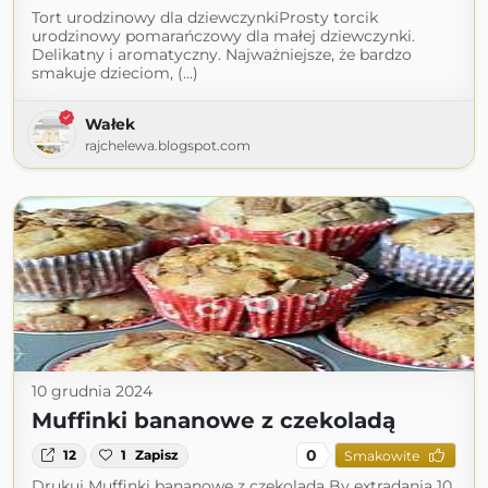
Tort urodzinowy dla dziewczynkiProsty torcik
urodzinowy pomarańczowy dla małej dziewczynki.
Delikatny i aromatyczny. Najważniejsze, że bardzo
smakuje dzieciom, (...)
Wałek
rajchelewa.blogspot.com
10 grudnia 2024
Muffinki bananowe z czekoladą
0
12
1
Zapisz
Smakowite
Drukuj Muffinki bananowe z czekoladą By extradania 10