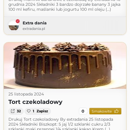
grudnia 2024 Składniki 3 bardzo dojrzałe banany 3 jajka
100 ml kefiru, maślanki lub jogurtu 100 ml oleju (...)
Extra dania
extradania.pl
25 listopada 2024
Tort czekoladowy
0
32
1
Zapisz
Smakowite
Drukuj Tort czekoladowy By extradania 25 listopada
2024 Składniki Biszkopt: 5 jaj 1/2 szklanki cukru 2/3
szklanki mąki pszennej 1/4 szklanki kakao Krem (...)