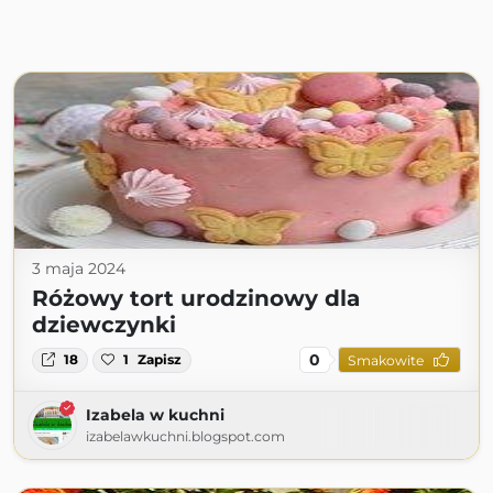
3 maja 2024
Różowy tort urodzinowy dla
dziewczynki
0
18
1
Zapisz
Smakowite
Izabela w kuchni
izabelawkuchni.blogspot.com