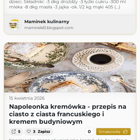
dzieci. Składniki: -3 dkg drożdży -3 łyżki cukru -300 ml
mleka -8 dkg masła -3 jajka -ok. 1/2 kg mąki 405 (...)
Maminek kulinarny
maminek61.blogspot.com
15 kwietnia 2026
Napoleonka kremówka - przepis na
ciasto z ciasta francuskiego i
kremem budyniowym
0
5
3
Zapisz
Smakowite