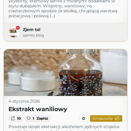
Wyborny, kremowy sernik z modnymi dodatkami w
stylu dubajskim. Wilgotny, waniliowy, na
ciasteczkowym spodzie ze słodką, chrupiącą warstwą
pistacjową i polewą (...)
Zjem to!
zjemto.blog
4 stycznia 2026
Ekstrakt waniliowy
0
10
1
Zapisz
Smakowite
Powstaje dzięki ekstrakcji alkoholem jędrnych strąków