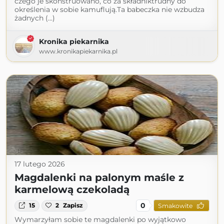
czego je skonstruowano, co za składniktrudny do
określenia w sobie kamuflują.Ta babeczka nie wzbudza
żadnych (...)
Kronika piekarnika
www.kronikapiekarnika.pl
17 lutego 2026
Magdalenki na palonym maśle z
karmelową czekoladą
0
15
2
Zapisz
Smakowite
Wymarzyłam sobie te magdalenki po wyjątkowo