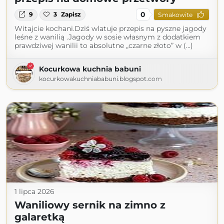
0
9
3
Zapisz
Smakowite
Witajcie kochani.Dziś wlatuje przepis na pyszne jagody
leśne z wanilią .Jagody w sosie własnym z dodatkiem
prawdziwej wanilii to absolutne „czarne złoto” w (...)
Kocurkowa kuchnia babuni
kocurkowakuchniababuni.blogspot.com
1 lipca 2026
Waniliowy sernik na zimno z
galaretką