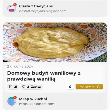
Ciasta z tradycjami
ciastaztradycjami.blogspot.com
2 grudnia 2024
Domowy budyń waniliowy z
prawdziwą wanilią
0
21
2
Zapisz
Smakowite
MZap w kuchni
megs-88.blogspot.com