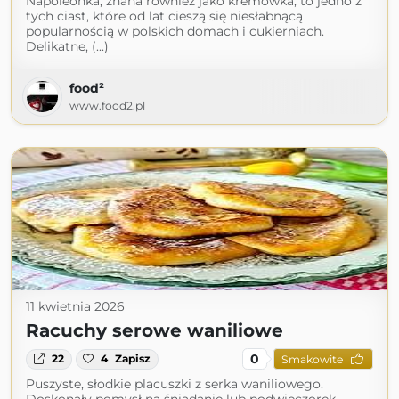
Napoleonka, znana również jako kremówka, to jedno z
tych ciast, które od lat cieszą się niesłabnącą
popularnością w polskich domach i cukierniach.
Delikatne, (...)
food²
www.food2.pl
11 kwietnia 2026
Racuchy serowe waniliowe
0
22
4
Zapisz
Smakowite
Puszyste, słodkie placuszki z serka waniliowego.