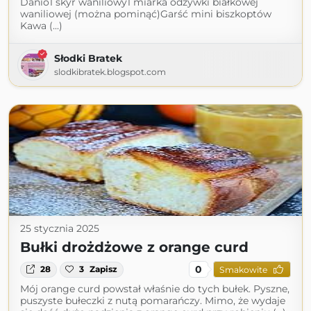
Danio1 skyr waniliowy1 miarka odżywki białkowej
waniliowej (można pominąć)Garść mini biszkoptów
Kawa (...)
Słodki Bratek
slodkibratek.blogspot.com
25 stycznia 2025
Bułki drożdżowe z orange curd
0
28
3
Zapisz
Smakowite
Mój orange curd powstał właśnie do tych bułek. Pyszne,
puszyste bułeczki z nutą pomarańczy. Mimo, że wydaje