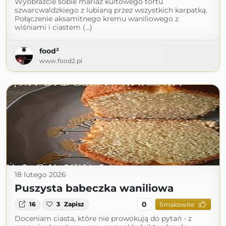
Wyobraźcie sobie mariaż kultowego tortu
szwarcwaldzkiego z lubianą przez wszystkich karpatką.
Połączenie aksamitnego kremu waniliowego z
wiśniami i ciastem (...)
food²
www.food2.pl
18 lutego 2026
Puszysta babeczka waniliowa
0
16
3
Zapisz
Smakowite
Doceniam ciasta, które nie prowokują do pytań - z