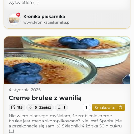
wyświetleń (...)
Kronika piekarnika
www.kronikapiekarnika.pl
4 stycznia 2025
Creme brulee z wanilią
1
115
5
Zapisz
1
Smakowite
Nie wiem dlaczego myślałam, że zrobienie creme
brulee jest mega skomplikowane? Nie jest! Spróbujcie,
a przekonacie się sami ;-) Składniki:4 żółtka 50 g cukru
(...)