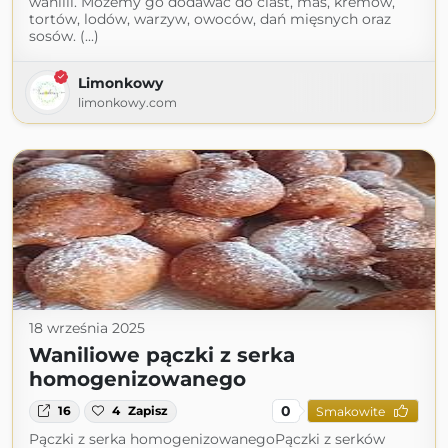
wanilii. Możemy go dodawać do ciast, mas, kremów,
tortów, lodów, warzyw, owoców, dań mięsnych oraz
sosów. (...)
Limonkowy
limonkowy.com
18 września 2025
Waniliowe pączki z serka
homogenizowanego
0
16
4
Zapisz
Smakowite
Pączki z serka homogenizowanegoPączki z serków