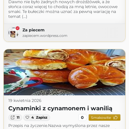
Dawno nie było żadnych nowych drożdżówek, a że
słońca coraz więcej to chodzą za mną letnie, owocowe
smaki. Te bułeczki można uznać za pewną wariację na
temat (...)
Za piecem
zapiecem.wordpress.com
19 kwietnia 2026
Cynaminki z cynamonem i wanilią
0
11
4
Zapisz
Smakowite
Przepis na życzenie.Nazwa wymyślona przez nasze