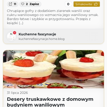
0
11
2
Zapisz
Smakowite
Chrupiące gofry z dodatkiem ziarenek wanilii oraz
cukru waniliowego co wzmacnia jego waniliowy smak.
Bardzo łatwe i szybkie w przygotowaniu. Przepis z
książki (...)
Kuchenne fascynacje
kuchennefascynacje.home.blog
31 lipca 2026
Desery truskawkowe z domowym
budyniem waniliowym