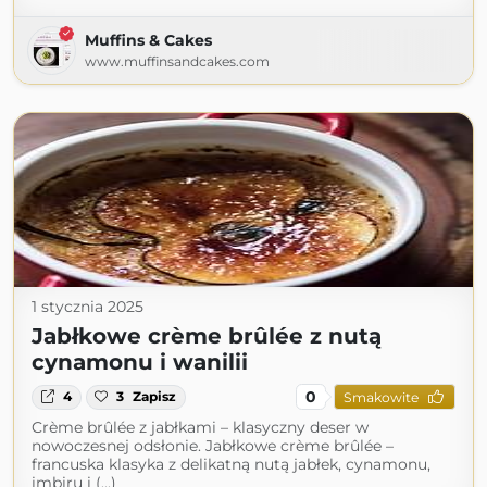
Muffins & Cakes
www.muffinsandcakes.com
1 stycznia 2025
Jabłkowe crème brûlée z nutą
cynamonu i wanilii
0
4
3
Zapisz
Smakowite
Crème brûlée z jabłkami – klasyczny deser w
nowoczesnej odsłonie. Jabłkowe crème brûlée –
francuska klasyka z delikatną nutą jabłek, cynamonu,
imbiru i (...)