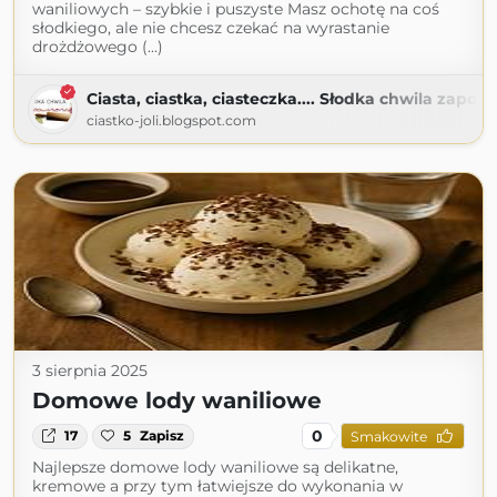
waniliowych – szybkie i puszyste Masz ochotę na coś
słodkiego, ale nie chcesz czekać na wyrastanie
drożdżowego (...)
Ciasta, ciastka, ciasteczka.... Słodka chwila zapom
ciastko-joli.blogspot.com
3 sierpnia 2025
Domowe lody waniliowe
0
17
5
Zapisz
Smakowite
Najlepsze domowe lody waniliowe są delikatne,
kremowe a przy tym łatwiejsze do wykonania w