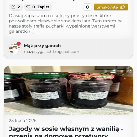
0
2
0
Zapisz
Smakowite
Dzisiaj zapraszam na kolejny prosty deser, które
pozwoli nam cieszyć się smakiem lata. Tym razem na
nasze stoły trafią pucharki wypełnione warstwami
galaretki (...)
Mąż przy garach
mazprzygarach.blogspot.com
23 lipca 2026
Jagody w sosie własnym z wanilią -
przepis na domowe przetwory