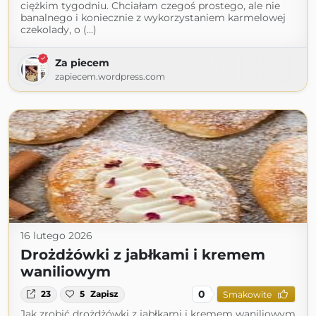
ciężkim tygodniu. Chciałam czegoś prostego, ale nie
banalnego i koniecznie z wykorzystaniem karmelowej
czekolady, o (...)
Za piecem
zapiecem.wordpress.com
16 lutego 2026
Drożdżówki z jabłkami i kremem
waniliowym
0
23
5
Zapisz
Smakowite
Jak zrobić drożdżówki z jabłkami i kremem waniliowym