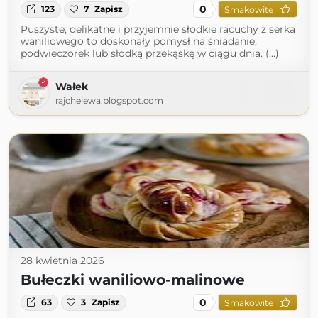
0
123
7
Zapisz
Smakowite
Puszyste, delikatne i przyjemnie słodkie racuchy z serka
waniliowego to doskonały pomysł na śniadanie,
podwieczorek lub słodką przekąskę w ciągu dnia. (...)
Wałek
rajchelewa.blogspot.com
28 kwietnia 2026
Bułeczki waniliowo-malinowe
0
63
3
Zapisz
Smakowite