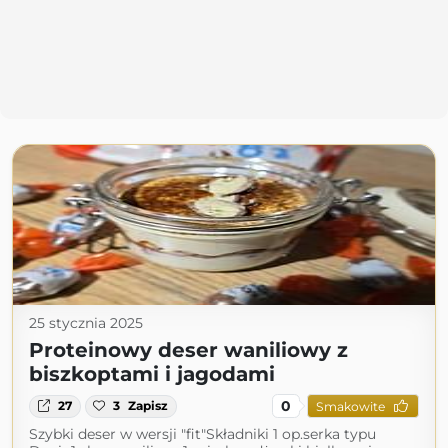
25 stycznia 2025
Proteinowy deser waniliowy z
biszkoptami i jagodami
0
27
3
Zapisz
Smakowite
Szybki deser w wersji "fit"Składniki 1 op.serka typu