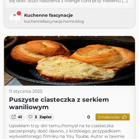
się dość dużo nadzienia z orange curd przy robieniu (...)
Kuchenne fascynacje
kuchennefascynacje.home.blog
11 stycznia 2025
Puszyste ciasteczka z serkiem
waniliowym
0
41
3
Zapisz
Smakowite
Upiekłam trzy dni temu.Pomysł na te ciasteczka
zaczerpnięty dość dawno, z krótkiego, przypadkiem
wyświetlonego filmiku na You Toube. Autor w lawinie