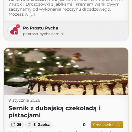
? Krok 1 Drożdżówki z jabłkami i kremem waniliowym
zaczynamy od wykonania rozczynu drożdżowego.
Możesz w (...)
Po Prostu Pycha
poprostupycha.com.pl
9 stycznia 2026
Sernik z dubajską czekoladą i
pistacjami
0
29
3
Zapisz
Smakowite