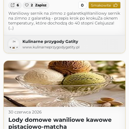
0
6
2
Zapisz
Smakowite
Waniliowy sernik na zimno z galaretkąWaniliowy sernik
na zimno z galaretką - przepis krok po krokuZa oknem
temperatury, które dochodzą do 40 stopni Celsjusza!
(...)
Kulinarne przygody Gatity
www.kulinarneprzygodygatity.pl
30 czerwca 2026
Lody domowe waniliowe kawowe
pistacjowo-matcha