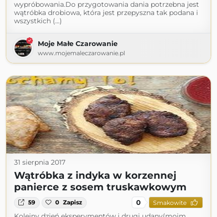
wypróbowania.Do przygotowania dania potrzebna jest
wątróbka drobiowa, która jest przepyszna tak podana i
wszystkich (...)
Moje Małe Czarowanie
www.mojemaleczarowanie.pl
31 sierpnia 2017
Wątróbka z indyka w korzennej
panierce z sosem truskawkowym
0
59
0
Zapisz
Smakowite
Kolejny dzień eksperymentów i drugi udany(moim