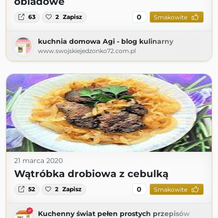
obiadowe
0
63
2
Zapisz
Smakowite
kuchnia domowa Agi - blog kulinarny
www.swojskiejedzonko72.com.pl
21 marca 2020
Wątróbka drobiowa z cebulką
0
52
2
Zapisz
Smakowite
Kuchenny świat pełen prostych przepisów