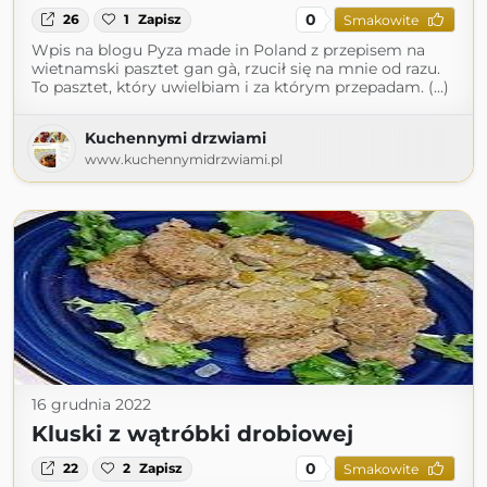
0
26
1
Zapisz
Smakowite
Wpis na blogu Pyza made in Poland z przepisem na
wietnamski pasztet gan gà, rzucił się na mnie od razu.
To pasztet, który uwielbiam i za którym przepadam. (...)
Kuchennymi drzwiami
www.kuchennymidrzwiami.pl
16 grudnia 2022
Kluski z wątróbki drobiowej
0
22
2
Zapisz
Smakowite