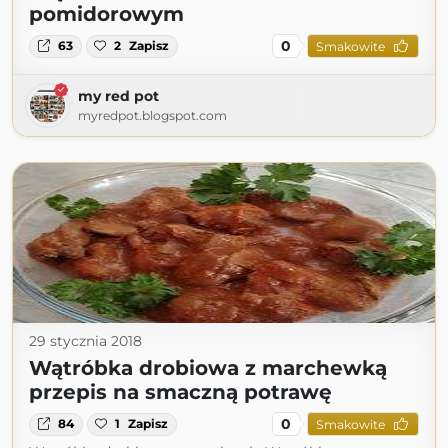
pomidorowym
0
63
2
Zapisz
Smakowite
my red pot
myredpot.blogspot.com
29 stycznia 2018
Wątróbka drobiowa z marchewką
przepis na smaczną potrawę
0
84
1
Zapisz
Smakowite