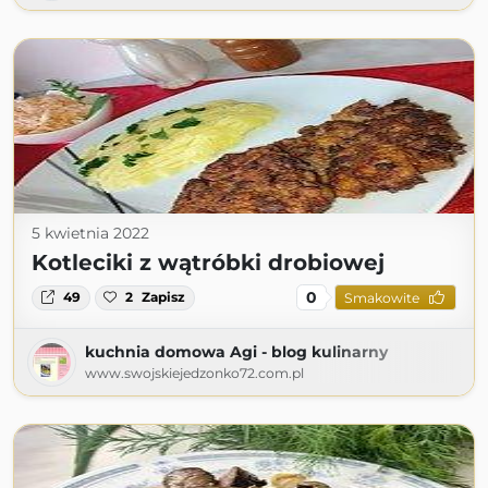
5 kwietnia 2022
Kotleciki z wątróbki drobiowej
0
49
2
Zapisz
Smakowite
kuchnia domowa Agi - blog kulinarny
www.swojskiejedzonko72.com.pl