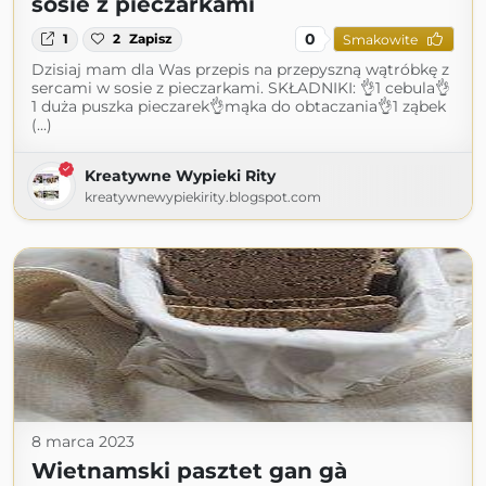
sosie z pieczarkami
0
1
2
Zapisz
Smakowite
Dzisiaj mam dla Was przepis na przepyszną wątróbkę z
sercami w sosie z pieczarkami. SKŁADNIKI: 👌1 cebula👌
1 duża puszka pieczarek👌mąka do obtaczania👌1 ząbek
(...)
Kreatywne Wypieki Rity
kreatywnewypiekirity.blogspot.com
8 marca 2023
Wietnamski pasztet gan gà