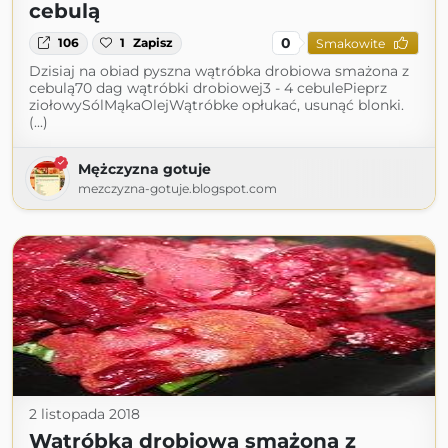
cebulą
0
106
1
Zapisz
Smakowite
Dzisiaj na obiad pyszna wątróbka drobiowa smażona z
cebulą70 dag wątróbki drobiowej3 - 4 cebulePieprz
ziołowySólMąkaOlejWątróbke opłukać, usunąć blonki.
(...)
Mężczyzna gotuje
mezczyzna-gotuje.blogspot.com
2 listopada 2018
Wątróbka drobiowa smażona z