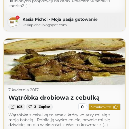
ulubionych propozycji na drób. PolecamSkładniki:1
kaczka2 (...)
Kasia Pichci - Moja pasja gotowanie
kasiapichci.blogspot.com
7 kwietnia 2017
Wątróbka drobiowa z cebulką
0
103
3
Zapisz
Smakowite
Wątróbka z cebulką to smak, który kojarzy mi się z
moją babcią... Robiła ją wyśmienicie, pewnie mi się
dziwicie, bo dla większości z Was to koszmar z (...)