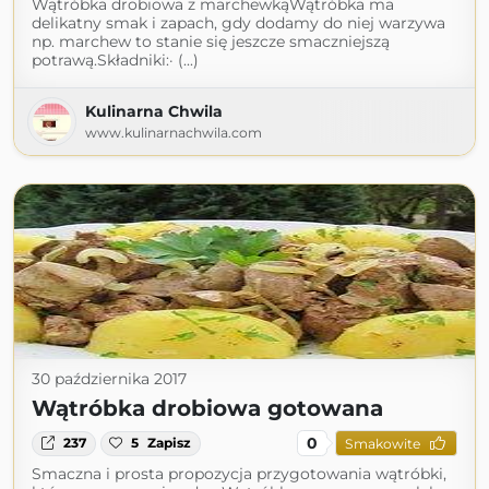
Wątróbka drobiowa z marchewkąWątróbka ma
delikatny smak i zapach, gdy dodamy do niej warzywa
np. marchew to stanie się jeszcze smaczniejszą
potrawą.Składniki:· (...)
Kulinarna Chwila
www.kulinarnachwila.com
30 października 2017
Wątróbka drobiowa gotowana
0
237
5
Zapisz
Smakowite
Smaczna i prosta propozycja przygotowania wątróbki,