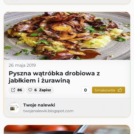
26 maja 2019
Pyszna wątróbka drobiowa z
jabłkiem i żurawiną
0
86
6
Zapisz
Smakowite
Twoje nalewki
twojenalewki.blogspot.com