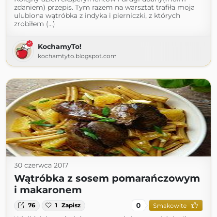
zdaniem) przepis. Tym razem na warsztat trafiła moja
ulubiona wątróbka z indyka i pierniczki, z których
zrobiłem (...)
KochamyTo!
kochamtyto.blogspot.com
30 czerwca 2017
Wątróbka z sosem pomarańczowym
i makaronem
0
76
1
Zapisz
Smakowite