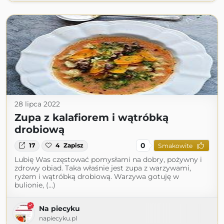
28 lipca 2022
Zupa z kalafiorem i wątróbką
drobiową
0
17
4
Zapisz
Smakowite
Lubię Was częstować pomysłami na dobry, pożywny i
zdrowy obiad. Taka właśnie jest zupa z warzywami,
ryżem i wątróbką drobiową. Warzywa gotuję w
bulionie, (...)
Na piecyku
napiecyku.pl