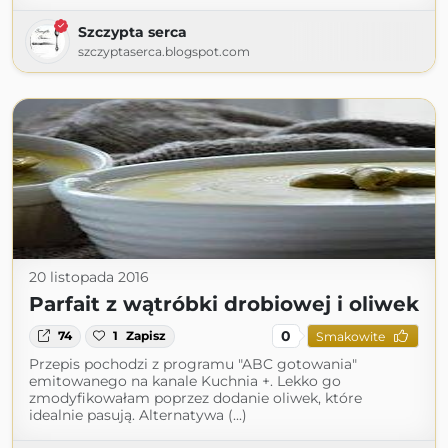
Szczypta serca
szczyptaserca.blogspot.com
20 listopada 2016
Parfait z wątróbki drobiowej i oliwek
0
74
1
Zapisz
Smakowite
Przepis pochodzi z programu "ABC gotowania"
emitowanego na kanale Kuchnia +. Lekko go
zmodyfikowałam poprzez dodanie oliwek, które
idealnie pasują. Alternatywa (...)