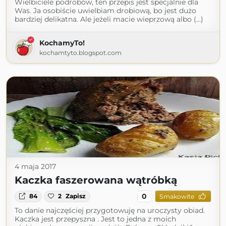
Wielbiciele podrobów, ten przepis jest specjalnie dla
Was. Ja osobiście uwielbiam drobiową, bo jest dużo
bardziej delikatna. Ale jeżeli macie wieprzową albo (...)
KochamyTo!
kochamtyto.blogspot.com
4 maja 2017
Kaczka faszerowana wątróbką
0
84
2
Zapisz
Smakowite
To danie najczęściej przygotowuję na uroczysty obiad.
Kaczka jest przepyszna . Jest to jedna z moich