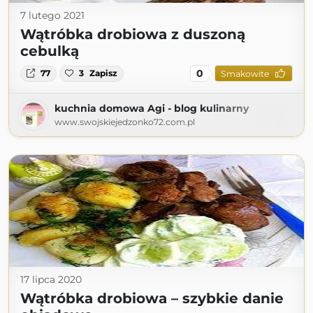
7 lutego 2021
Wątróbka drobiowa z duszoną
cebulką
0
77
3
Zapisz
Smakowite
kuchnia domowa Agi - blog kulinarny
www.swojskiejedzonko72.com.pl
17 lipca 2020
Wątróbka drobiowa – szybkie danie