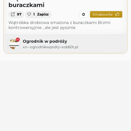
buraczkami
0
97
1
Zapisz
Smakowite
Wątróbka drobiowa smażona z buraczkami Brzmi
kontrowersyjnie , ale jest pysznie
Ogrodnik w podróży
xn--ogrodnikwpodry-xob60t.pl