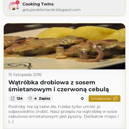
Cooking Twins
gotujaceblizniaczki.blogspot.com
15 listopada 2016
Wątróbka drobiowa z sosem
śmietanowym i czerwoną cebulą
0
124
4
Zapisz
Smakowite
Podroby nie są takie złe, trzeba tylko umieć je
odpowiednio zrobić. Nasz przepis na wątróbkę w sosie
cebulowo-śmietanowym jest pyszny. Delikatne mięso i
(...)