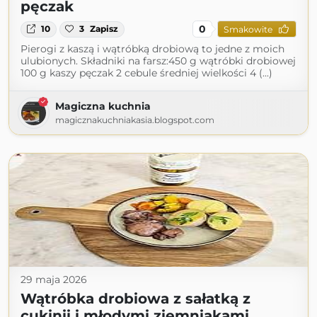
pęczak
0
10
3
Zapisz
Smakowite
Pierogi z kaszą i wątróbką drobiową to jedne z moich
ulubionych. Składniki na farsz:450 g wątróbki drobiowej
100 g kaszy pęczak 2 cebule średniej wielkości 4 (...)
Magiczna kuchnia
magicznakuchniakasia.blogspot.com
29 maja 2026
Wątróbka drobiowa z sałatką z
cukinii i młodymi ziemniakami