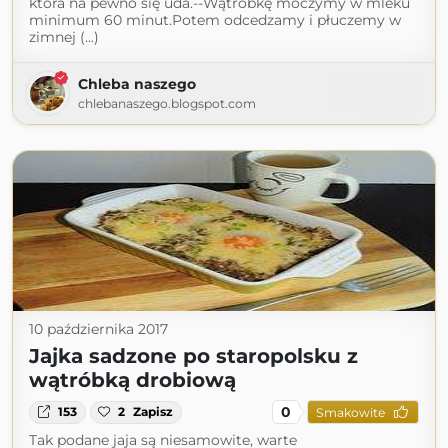
która na pewno się uda.--Wątróbkę moczymy w mleku
minimum 60 minut.Potem odcedzamy i płuczemy w
zimnej (...)
Chleba naszego
chlebanaszego.blogspot.com
10 października 2017
Jajka sadzone po staropolsku z
wątróbką drobiową
0
153
2
Zapisz
Smakowite
Tak podane jaja są niesamowite, warte