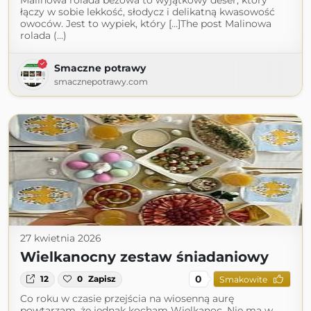
Malinowa rolada bezowa to wyjątkowy deser, który
łączy w sobie lekkość, słodycz i delikatną kwasowość
owoców. Jest to wypiek, który […]The post Malinowa
rolada (...)
Smaczne potrawy
smacznepotrawy.com
27 kwietnia 2026
Wielkanocny zestaw śniadaniowy
0
12
0
Zapisz
Smakowite
Co roku w czasie przejścia na wiosenną aurę
powtarzam, że jednak kocham Wielkanoc. Nie ma w