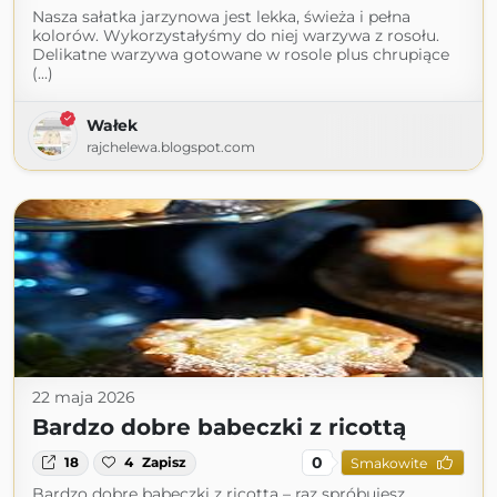
Nasza sałatka jarzynowa jest lekka, świeża i pełna
kolorów. Wykorzystałyśmy do niej warzywa z rosołu.
Delikatne warzywa gotowane w rosole plus chrupiące
(...)
Wałek
rajchelewa.blogspot.com
22 maja 2026
Bardzo dobre babeczki z ricottą
0
18
4
Zapisz
Smakowite
Bardzo dobre babeczki z ricottą – raz spróbujesz,