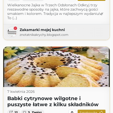
Wielkanocne Jajka w Trzech Odsłonach Odkryj trzy
niezawodne sposoby na jajka, które zachwycą gości
smakiem i kolorem. Tradycja w najlepszym wydaniu!🌿
To (...)
Zakamarki mojej kuchni
znotatnikakrychy.blogspot.com
7 kwietnia 2026
Babki cytrynowe wilgotne i
puszyste łatwe z kilku składników
0
12
3
Zapisz
Smakowite