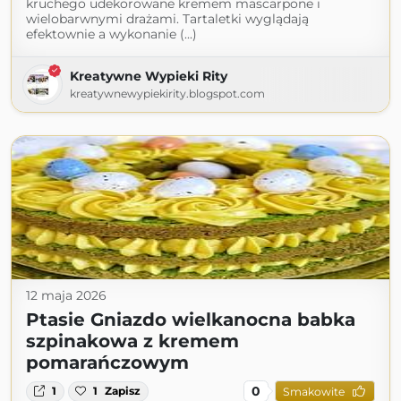
kruchego udekorowane kremem mascarpone i
wielobarwnymi drażami. Tartaletki wyglądają
efektownie a wykonanie (...)
Kreatywne Wypieki Rity
kreatywnewypiekirity.blogspot.com
12 maja 2026
Ptasie Gniazdo wielkanocna babka
szpinakowa z kremem
pomarańczowym
0
1
1
Zapisz
Smakowite