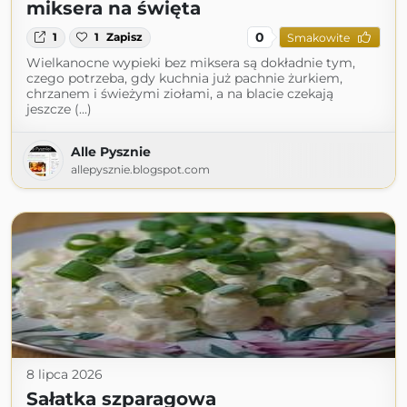
miksera na święta
0
1
1
Zapisz
Smakowite
Wielkanocne wypieki bez miksera są dokładnie tym,
czego potrzeba, gdy kuchnia już pachnie żurkiem,
chrzanem i świeżymi ziołami, a na blacie czekają
jeszcze (...)
Alle Pysznie
allepysznie.blogspot.com
8 lipca 2026
Sałatka szparagowa