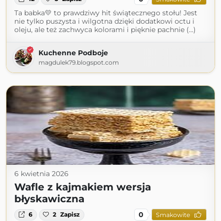
Ta babka💛 to prawdziwy hit świątecznego stołu! Jest
nie tylko puszysta i wilgotna dzięki dodatkowi octu i
oleju, ale też zachwyca kolorami i pięknie pachnie (...)
Kuchenne Podboje
magdulek79.blogspot.com
6 kwietnia 2026
Wafle z kajmakiem wersja
błyskawiczna
0
6
2
Zapisz
Smakowite