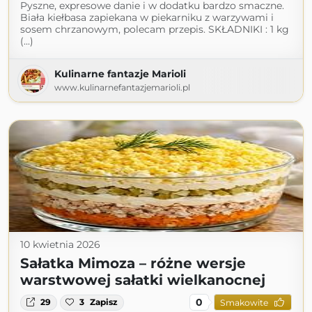
Pyszne, expresowe danie i w dodatku bardzo smaczne.
Biała kiełbasa zapiekana w piekarniku z warzywami i
sosem chrzanowym, polecam przepis. SKŁADNIKI : 1 kg
(...)
Kulinarne fantazje Marioli
www.kulinarnefantazjemarioli.pl
10 kwietnia 2026
Sałatka Mimoza – różne wersje
warstwowej sałatki wielkanocnej
0
29
3
Zapisz
Smakowite