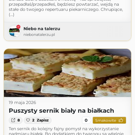
przepadłaś/przepadłeś, będziesz powtarzać, wejdą na
stałe do twojego repertuaru piekarniczego. Chrupiące,
(...)
Niebo na talerzu
niebonatalerzu.pl
19 maja 2026
Puszysty sernik biały na białkach
0
8
2
Zapisz
Smakowite
Ten sernik do kolejny fajny pomysł na wykorzystanie
nadmiaru białek. Bo dodatkiem do twarogu są właśnie