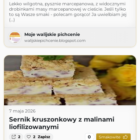
Lekko wilgotna, pysznie marcepanowa, z widocznymi
drobinkami masy marcepanowej w cieście. Jeśli tylko
to są Wasze smaki - polecam gorąco! Ja uwielbiam jej
(...)
Moje walijskie pichcenie
walijskiepichcenie.blogspot.com
7 maja 2026
Sernik kruszonkowy z malinami
liofilizowanymi
0
2
2
Zapisz
Smakowite