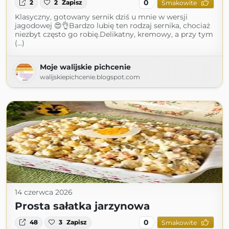
0
2
2
Zapisz
Smakowite
Klasyczny, gotowany sernik dziś u mnie w wersji
jagodowej 😍👌Bardzo lubię ten rodzaj sernika, chociaż
niezbyt często go robię.Delikatny, kremowy, a przy tym
(...)
Moje walijskie pichcenie
walijskiepichcenie.blogspot.com
14 czerwca 2026
Prosta sałatka jarzynowa
0
48
3
Zapisz
Smakowite