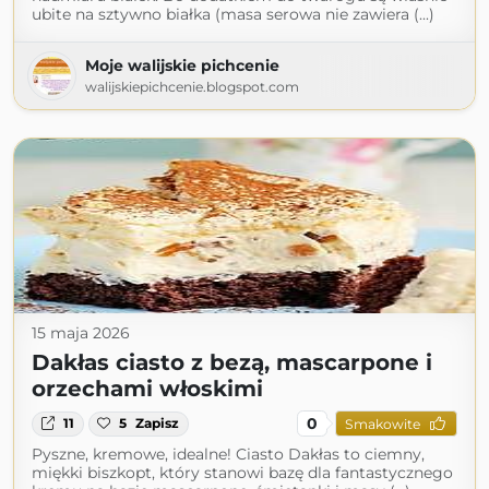
ubite na sztywno białka (masa serowa nie zawiera (...)
Moje walijskie pichcenie
walijskiepichcenie.blogspot.com
15 maja 2026
Dakłas ciasto z bezą, mascarpone i
orzechami włoskimi
0
11
5
Zapisz
Smakowite
Pyszne, kremowe, idealne! Ciasto Dakłas to ciemny,
miękki biszkopt, który stanowi bazę dla fantastycznego