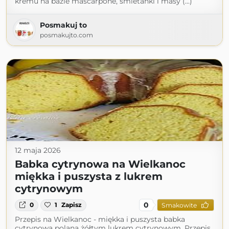
kremu na bazie mascarpone, śmietanki i masy (...)
Posmakuj to
posmakujto.com
12 maja 2026
Babka cytrynowa na Wielkanoc
miękka i puszysta z lukrem
cytrynowym
0
0
1
Zapisz
Smakowite
Przepis na Wielkanoc - miękka i puszysta babka
cytrynowa polana żółtym lukrem cytrynowym. Przepis