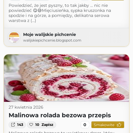
Powiedzieć, że jest pyszny, to tak jakby ... nic nie
powiedzieć 😋😅Mięciusieńka, sypka kruszonka na
spodzie i na górze, a pomiędzy, delikatna serowa
warstwa z (...)
Moje walijskie pichcenie
walijskiepichcenie.blogspot.com
27 kwietnia 2026
Malinowa rolada bezowa przepis
0
143
10
Zapisz
Smakowite