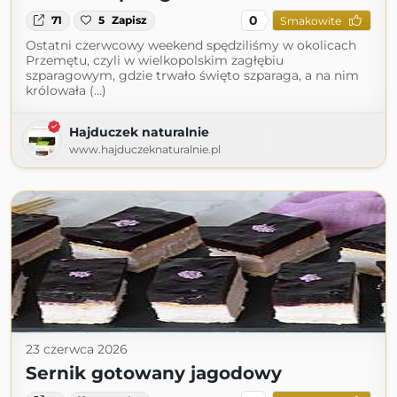
0
71
5
Zapisz
Smakowite
Ostatni czerwcowy weekend spędziliśmy w okolicach
Przemętu, czyli w wielkopolskim zagłębiu
szparagowym, gdzie trwało święto szparaga, a na nim
królowała (...)
Hajduczek naturalnie
www.hajduczeknaturalnie.pl
23 czerwca 2026
Sernik gotowany jagodowy