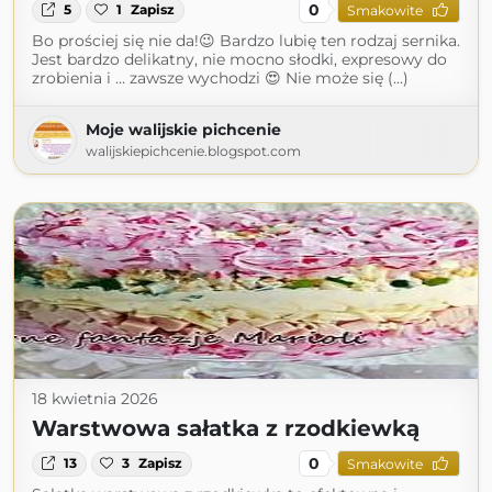
0
5
1
Zapisz
Smakowite
Bo prościej się nie da!😉 Bardzo lubię ten rodzaj sernika.
Jest bardzo delikatny, nie mocno słodki, expresowy do
zrobienia i ... zawsze wychodzi 😍 Nie może się (...)
Moje walijskie pichcenie
walijskiepichcenie.blogspot.com
18 kwietnia 2026
Warstwowa sałatka z rzodkiewką
0
13
3
Zapisz
Smakowite