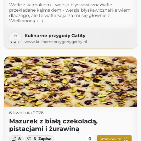
Wafle z kajmakiem - wersja błyskawicznaWafle
przekładane kajmakiem - wersja błyskawicznaNie wiem
dlaczego, ale te wafle kojarzą mi się głownie z
Wielkanocą. (...)
Kulinarne przygody Gatity
www.kulinarneprzygodygatity.pl
6 kwietnia 2026
Mazurek z białą czekoladą,
pistacjami i żurawiną
0
8
3
Zapisz
Smakowite