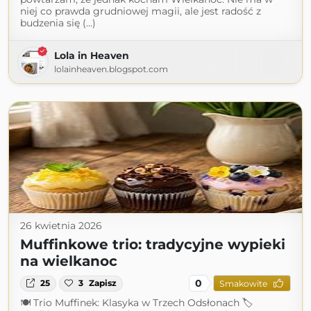
niej co prawda grudniowej magii, ale jest radość z
budzenia się (...)
Lola in Heaven
lolainheaven.blogspot.com
26 kwietnia 2026
Muffinkowe trio: tradycyjne wypieki
na wielkanoc
0
25
3
Zapisz
Smakowite
🍽 Trio Muffinek: Klasyka w Trzech Odsłonach 🏷