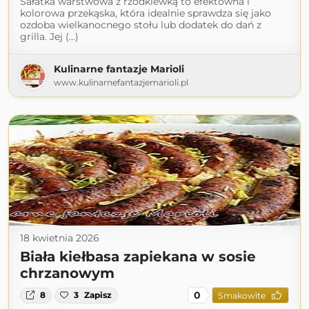
Sałatka warstwowa z rzodkiewką to efektowna i
kolorowa przekąska, która idealnie sprawdza się jako
ozdoba wielkanocnego stołu lub dodatek do dań z
grilla. Jej (...)
Kulinarne fantazje Marioli
www.kulinarnefantazjemarioli.pl
18 kwietnia 2026
Biała kiełbasa zapiekana w sosie
chrzanowym
0
8
3
Zapisz
Smakowite