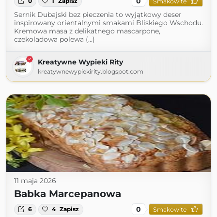
0
0
1
Zapisz
Smakowite
Sernik Dubajski bez pieczenia to wyjątkowy deser
inspirowany orientalnymi smakami Bliskiego Wschodu.
Kremowa masa z delikatnego mascarpone,
czekoladowa polewa (...)
Kreatywne Wypieki Rity
kreatywnewypiekirity.blogspot.com
11 maja 2026
Babka Marcepanowa
0
6
4
Zapisz
Smakowite