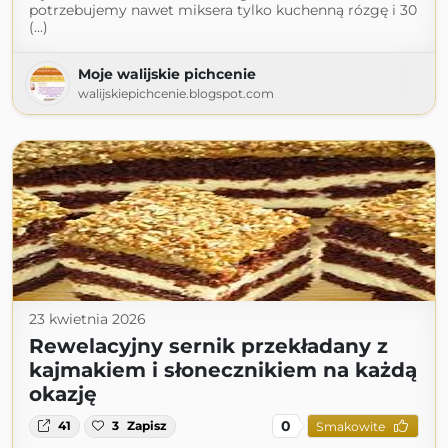
potrzebujemy nawet miksera tylko kuchenną rózgę i 30
(...)
Moje walijskie pichcenie
walijskiepichcenie.blogspot.com
23 kwietnia 2026
Rewelacyjny sernik przekładany z
kajmakiem i słonecznikiem na każdą
okazję
0
41
3
Zapisz
Smakowite