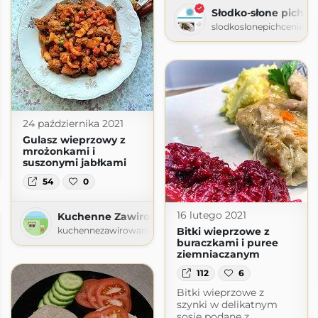
Słodko-słone pichce
slodkoslonepichcenie.b
24 października 2021
Gulasz wieprzowy z
mrożonkami i
i - blog kulinarny
suszonymi jabłkami
o72.com.pl
54
0
16 lutego 2021
Kuchenne Zawirowanie
Bitki wieprzowe z
kuchennezawirowanie.blogspot.com
buraczkami i puree
ziemniaczanym
112
6
Bitki wieprzowe z
szynki w delikatnym
sosie podane z