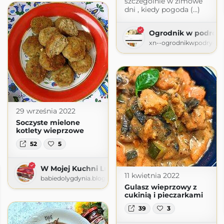
szczególnie w zimowe
dni , kiedy pogoda (...)
Ogrodnik w podróż
xn--ogrodnikwpodry-xob
29 września 2022
Soczyste mielone
kotlety wieprzowe
52
5
W Mojej Kuchni Lubię
11 kwietnia 2022
babiedolygdynia.blogspot.com
Gulasz wieprzowy z
cukinią i pieczarkami
39
3