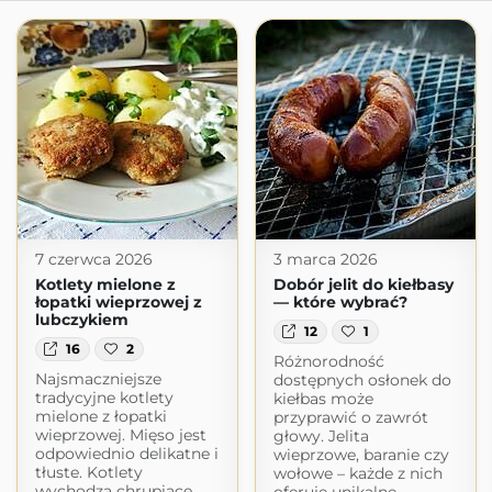
7 czerwca 2026
3 marca 2026
Kotlety mielone z
Dobór jelit do kiełbasy
łopatki wieprzowej z
— które wybrać?
lubczykiem
12
1
16
2
Różnorodność
Najsmaczniejsze
dostępnych osłonek do
tradycyjne kotlety
kiełbas może
mielone z łopatki
przyprawić o zawrót
wieprzowej. Mięso jest
głowy. Jelita
odpowiednio delikatne i
wieprzowe, baranie czy
tłuste. Kotlety
wołowe – każde z nich
wychodzą chrupiące,