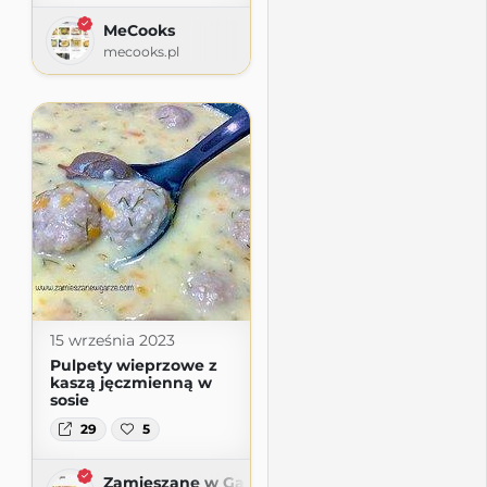
MeCooks
mecooks.pl
15 września 2023
Pulpety wieprzowe z
kaszą jęczmienną w
sosie
29
5
Zamieszane w Garze