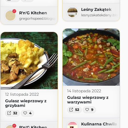
Leśny Zakątek
R'n'G Kitchen
lesnyzakatekdany.blogspo
gregorhspeed.blogspot.com
14 listopada 2022
12 listopada 2022
Gulasz wieprzowy z
Gulasz wieprzowy z
warzywami
grzybami
52
9
32
4
Kulinarna Chwila
R'n'G Kitchen