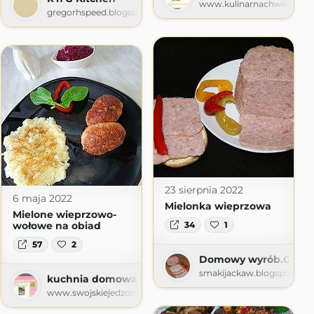
www.kulinarnachwila.com
gregorhspeed.blogspot.com
y
60t.pl
23 sierpnia 2022
6 maja 2022
Mielonka wieprzowa
Mielone wieprzowo-
wołowe na obiad
34
1
57
2
Domowy wyrób.Coś do 
smakijackaw.blogspot.co
kuchnia domowa Agi - blog kulinarny
www.swojskiejedzonko72.com.pl