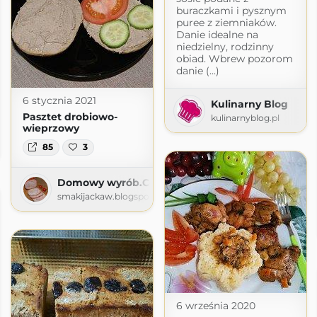
buraczkami i pysznym
puree z ziemniaków.
Danie idealne na
niedzielny, rodzinny
obiad. Wbrew pozorom
danie (...)
6 stycznia 2021
Kulinarny Blog
Pasztet drobiowo-
kulinarnyblog.pl
wieprzowy
i - blog kulinarny
85
3
o72.com.pl
Domowy wyrób.Coś do chleba i talerza.
smakijackaw.blogspot.com
6 września 2020