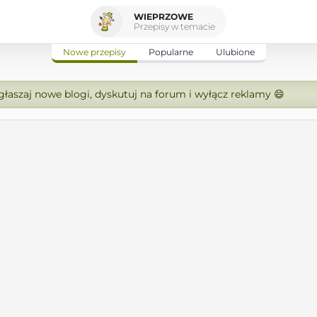
WIEPRZOWE
Przepisy w temacie
Nowe przepisy
Popularne
Ulubione
zgłaszaj nowe blogi, dyskutuj na forum i wyłącz reklamy 😄