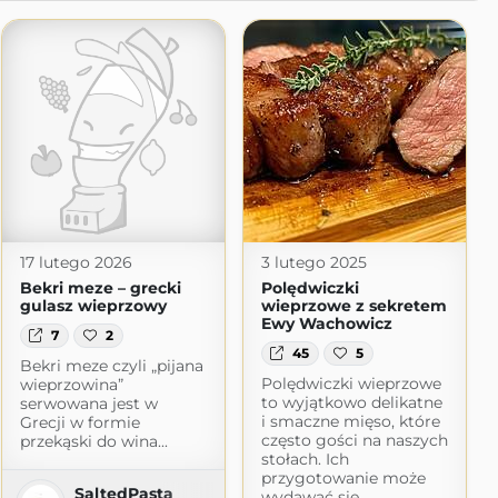
17 lutego 2026
3 lutego 2025
Bekri meze – grecki
Polędwiczki
gulasz wieprzowy
wieprzowe z sekretem
Ewy Wachowicz
7
2
45
5
Bekri meze czyli „pijana
Polędwiczki wieprzowe
wieprzowina”
to wyjątkowo delikatne
serwowana jest w
i smaczne mięso, które
Grecji w formie
często gości na naszych
przekąski do wina...
stołach. Ich
przygotowanie może
SaltedPasta
wydawać się