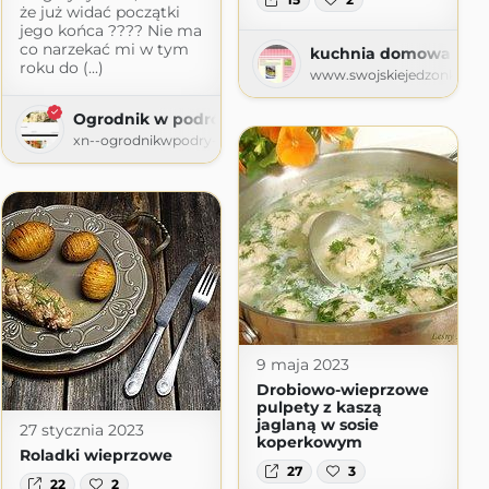
że już widać początki
jego końca ???? Nie ma
t.com
co narzekać mi w tym
kuchnia domowa Agi -
roku do (...)
www.swojskiejedzonko72.
Ogrodnik w podróży
xn--ogrodnikwpodry-xob60t.pl
9 maja 2023
Drobiowo-wieprzowe
pulpety z kaszą
jaglaną w sosie
27 stycznia 2023
nie
koperkowym
Roladki wieprzowe
.blogspot.com
27
3
22
2