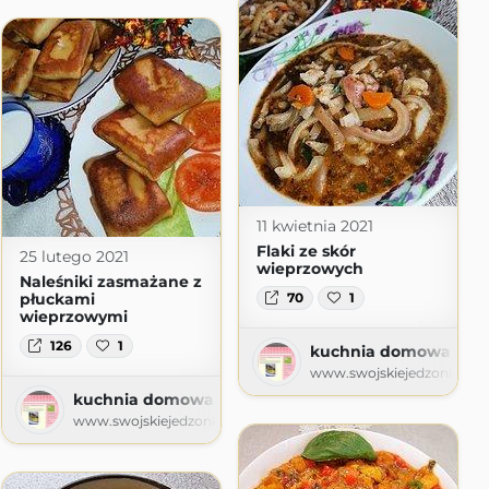
nie
logspot.com
11 kwietnia 2021
Flaki ze skór
25 lutego 2021
wieprzowych
Naleśniki zasmażane z
płuckami
70
1
wieprzowymi
126
1
kuchnia domowa Agi -
www.swojskiejedzonko72.
kuchnia domowa Agi - blog kulinarny
www.swojskiejedzonko72.com.pl