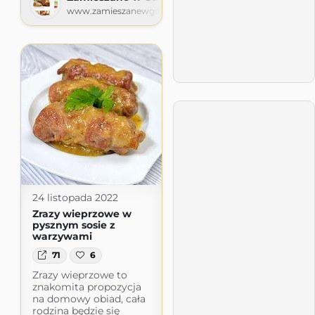
www.zamieszanewgarze.com
24 listopada 2022
Zrazy wieprzowe w
pysznym sosie z
warzywami
71
6
Zrazy wieprzowe to
znakomita propozycja
na domowy obiad, cała
rodzina będzie się