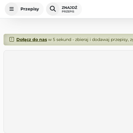
ZNAJDŹ
Przepisy
PRZEPIS
Dołącz do nas
w 5 sekund - zbieraj i dodawaj przepisy, 