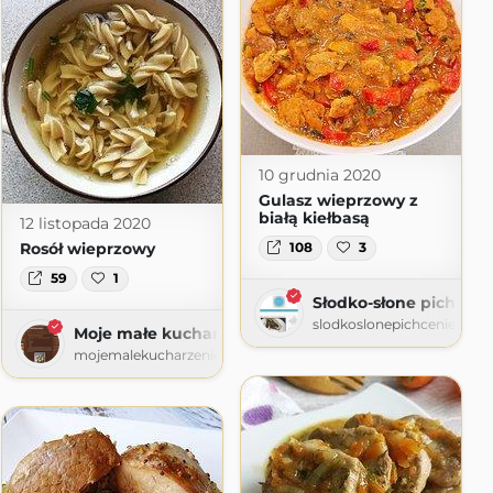
10 grudnia 2020
Gulasz wieprzowy z
białą kiełbasą
12 listopada 2020
Rosół wieprzowy
108
3
59
1
Słodko-słone pichceni
slodkoslonepichcenie.blo
Moje małe kucharzenie
mojemalekucharzenie.blogspot.com