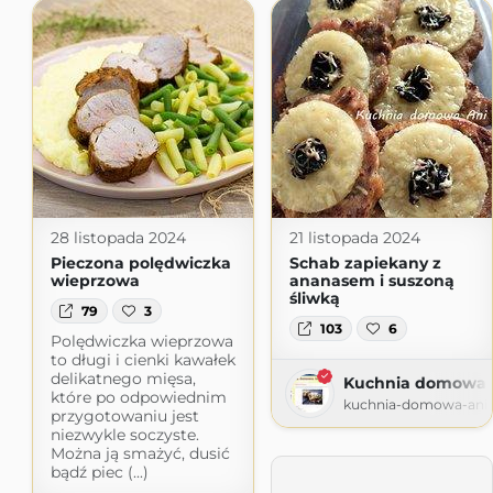
28 listopada 2024
21 listopada 2024
Pieczona polędwiczka
Schab zapiekany z
wieprzowa
ananasem i suszoną
śliwką
79
3
103
6
Polędwiczka wieprzowa
to długi i cienki kawałek
delikatnego mięsa,
Kuchnia domowa 
które po odpowiednim
kuchnia-domowa-ani.
przygotowaniu jest
niezwykle soczyste.
Można ją smażyć, dusić
bądź piec (...)