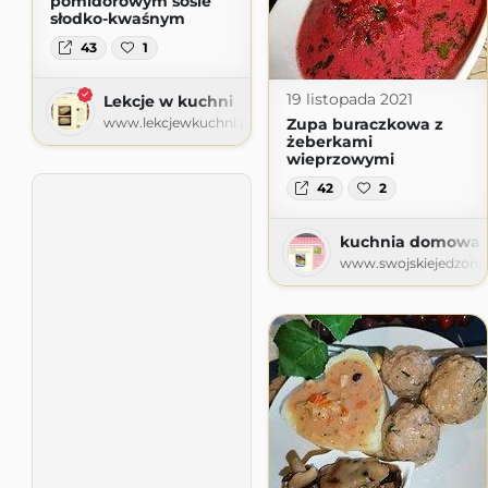
pomidorowym sosie
słodko-kwaśnym
43
1
19 listopada 2021
Lekcje w kuchni
Zupa buraczkowa z
www.lekcjewkuchni.pl
żeberkami
wieprzowymi
42
2
kuchnia domowa Ag
www.swojskiejedzonk