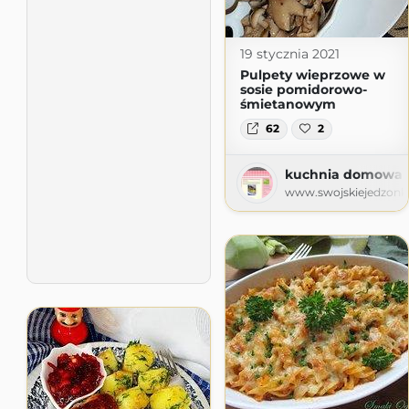
19 stycznia 2021
Pulpety wieprzowe w
sosie pomidorowo-
śmietanowym
62
2
kuchnia domowa Ag
www.swojskiejedzonk