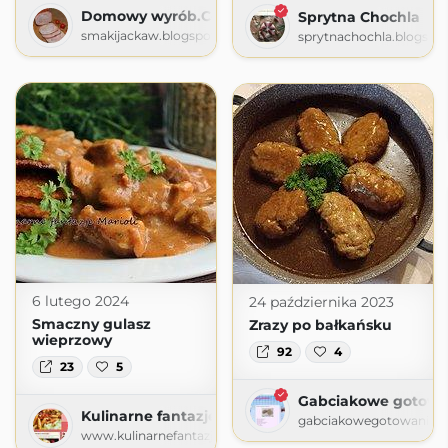
Domowy wyrób.Coś do chleba i talerza.
Sprytna Chochla
smakijackaw.blogspot.com
sprytnachochla.blogspo
6 lutego 2024
24 października 2023
Smaczny gulasz
Zrazy po bałkańsku
wieprzowy
92
4
23
5
Gabciakowe gotowa
Kulinarne fantazje Marioli
gabciakowegotowanie24
www.kulinarnefantazjemarioli.pl