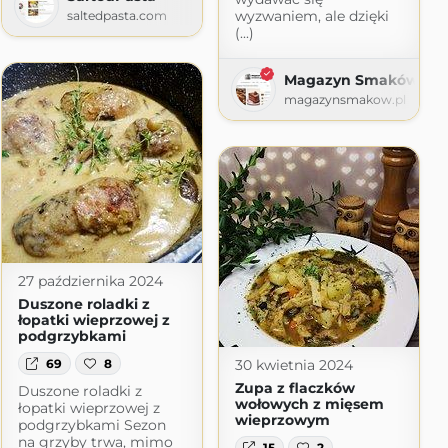
wyzwaniem, ale dzięki
saltedpasta.com
(...)
Magazyn Smaków
magazynsmakow.pl
27 października 2024
Duszone roladki z
łopatki wieprzowej z
podgrzybkami
69
8
30 kwietnia 2024
Zupa z flaczków
Duszone roladki z
wołowych z mięsem
łopatki wieprzowej z
wieprzowym
podgrzybkami Sezon
na grzyby trwa, mimo
15
2