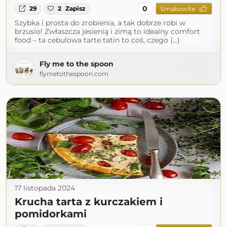
0
29
2
Zapisz
Smakowite
Szybka i prosta do zrobienia, a tak dobrze robi w
brzusio! Zwłaszcza jesienią i zimą to idealny comfort
food – ta cebulowa tarte tatin to coś, czego (...)
Fly me to the spoon
flymetothespoon.com
17 listopada 2024
Krucha tarta z kurczakiem i
pomidorkami