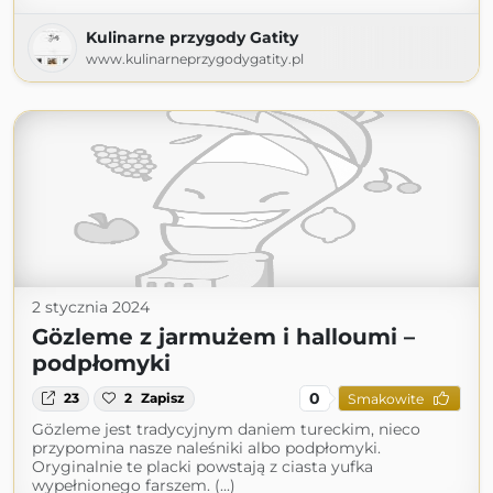
Kulinarne przygody Gatity
www.kulinarneprzygodygatity.pl
2 stycznia 2024
Gözleme z jarmużem i halloumi –
podpłomyki
0
23
2
Zapisz
Smakowite
Gözleme jest tradycyjnym daniem tureckim, nieco
przypomina nasze naleśniki albo podpłomyki.
Oryginalnie te placki powstają z ciasta yufka
wypełnionego farszem. (...)