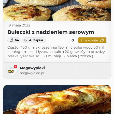
19 maja 2022
Bułeczki z nadzieniem serowym
0
64
4
Zapisz
Smakowite
Ciasto: 450 g mąki pszennej 150 ml ciepłej wody 50 ml
ciepłego mleka 1 łyżeczka cukru 20 g świeżych drożdży
płaska łyżeczka soli 50 ml oleju 2 białka ( żółtka (...)
Megawypieki
megawypieki.pl