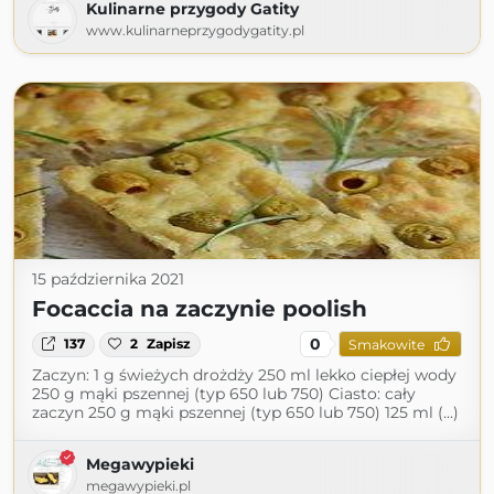
Kulinarne przygody Gatity
www.kulinarneprzygodygatity.pl
15 października 2021
Focaccia na zaczynie poolish
0
137
2
Zapisz
Smakowite
Zaczyn: 1 g świeżych drożdży 250 ml lekko ciepłej wody
250 g mąki pszennej (typ 650 lub 750) Ciasto: cały
zaczyn 250 g mąki pszennej (typ 650 lub 750) 125 ml (...)
Megawypieki
megawypieki.pl