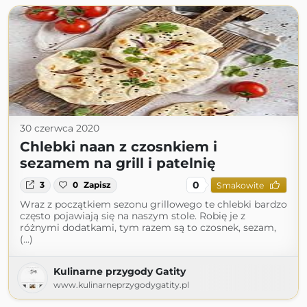
30 czerwca 2020
Chlebki naan z czosnkiem i
sezamem na grill i patelnię
0
3
0
Zapisz
Smakowite
Wraz z początkiem sezonu grillowego te chlebki bardzo
często pojawiają się na naszym stole. Robię je z
różnymi dodatkami, tym razem są to czosnek, sezam,
(...)
Kulinarne przygody Gatity
www.kulinarneprzygodygatity.pl