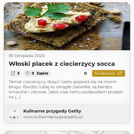
18 listopada 2020
Włoski placek z ciecierzycy socca
0
5
0
Zapisz
Smakowite
Temat ciecierzycy dosyć czeto pojawia się na moim
blogu. Bardzo lubię te okrągłe ziarenka, są bardzo
smaczne i zdrowe. Jakiś czas temu podawałam przepis
na (...)
Kulinarne przygody Gatity
www.kulinarneprzygodygatity.pl