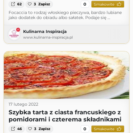
0
62
3
Zapisz
Smakowite
Focaccia to rodzaj włoskiego pieczywa, bardzo lubiane
jako dodatek do obiadu albo sałatek. Podaje się …
Kulinarna Inspiracja
www.kulinarna-inspiracja.pl
17 lutego 2022
Szybka tarta z ciasta francuskiego z
pomidorami i czterema składnikami
0
46
3
Zapisz
Smakowite