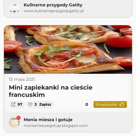
Kulinarne przygody Gatity
www.kulinarneprzygodygatity.pl
13 maja 2021
Mini zapiekanki na cieście
francuskim
0
97
3
Zapisz
Smakowite
Monia miesza i gotuje
moniamieszaigotuje.blogspot.com