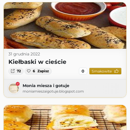
31 grudnia 2022
Kiełbaski w cieście
0
72
6
Zapisz
Smakowite
Monia miesza i gotuje
moniamieszaigotuje.blogspot.com