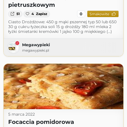
pietruszkowym
0
51
4
Zapisz
Smakowite
Ciasto Drożdżowe: 450 g mąki pszennej typ 50 lub 650
30 g cukru łyżeczka soli 15 g drożdży 180 ml mleka 2
łyżki śmietanki kremówki 1 jajko 100 g miękkiego (...)
Megawypieki
megawypieki.pl
5 marca 2022
Focaccia pomidorowa