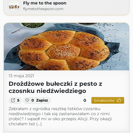
Fly me to the spoon
flymetothespoon.com
13 maja 2021
Drożdżowe bułeczki z pesto z
czosnku niedźwiedziego
0
5
0
Zapisz
Smakowite
Zebrałam z ogródka resztkę listków czosnku
niedźwiedziego i tak się zastanawiałam co z nimi
zrobić? I wpadł mi w oko przepis Alicji. Przy okazji
chciałam też (...)