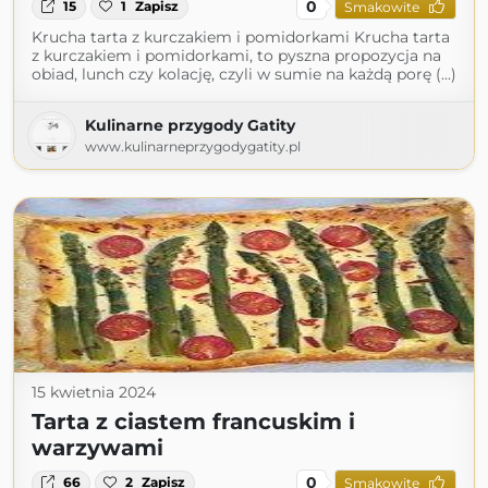
0
15
1
Zapisz
Smakowite
Krucha tarta z kurczakiem i pomidorkami Krucha tarta
z kurczakiem i pomidorkami, to pyszna propozycja na
obiad, lunch czy kolację, czyli w sumie na każdą porę (...)
Kulinarne przygody Gatity
www.kulinarneprzygodygatity.pl
15 kwietnia 2024
Tarta z ciastem francuskim i
warzywami
0
66
2
Zapisz
Smakowite