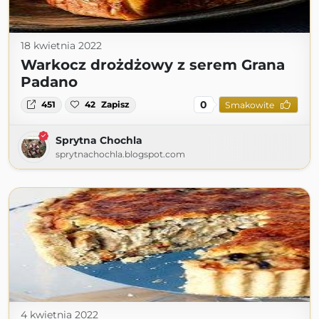
18 kwietnia 2022
Warkocz drożdżowy z serem Grana
Padano
0
451
42
Zapisz
Smakowite
Sprytna Chochla
sprytnachochla.blogspot.com
4 kwietnia 2022