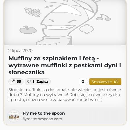
2 lipca 2020
Muffiny ze szpinakiem i fetą -
wytrawne muffinki z pestkami dyni i
słonecznika
0
55
1
Zapisz
Smakowite
Słodkie muffinki są doskonałe, ale wiecie, co jest równie
dobre? Muffiny na wytrawnie! Robi się je równie szybko
i prosto, można w nie zapakować mnóstwo (...)
Fly me to the spoon
flymetothespoon.com