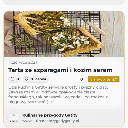
1 czerwca 2021
Tarta ze szparagami i kozim serem
0
8
0
Zapisz
Smakowite
Dziś kuchnia Gatity serwuje prosty i pyszny obiad.
Zawsze mam w lodówce opakowanie ciasta
francuskiego, tak na wszelki wypadek, bo można z
niego wyczarować (...)
Kulinarne przygody Gatity
www.kulinarneprzygodygatity.pl