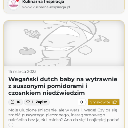
Kulinarna Inspiracja
www.kulinarna-inspiracja.pl
15 marca 2023
Wegański dutch baby na wytrawnie
z suszonymi pomidorami i
czosnkiem niedźwiedzim
0
16
1
Zapisz
Smakowite
Moje ulubione śniadanie, ale w wersji…wege! Czy da się
zrobić puszystego pieczonego, instagramowego
naleśnika bez jajek i mleka? Ano da się! I najlepiej podać
(...)