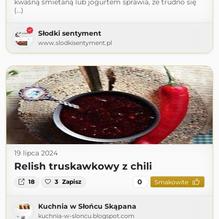
kwaśną śmietaną lub jogurtem sprawia, że trudno się
(...)
Słodki sentyment
www.slodkisentyment.pl
19 lipca 2024
Relish truskawkowy z chili
0
18
3
Zapisz
Smakowite
Kuchnia w Słońcu Skąpana
kuchnia-w-sloncu.blogspot.com