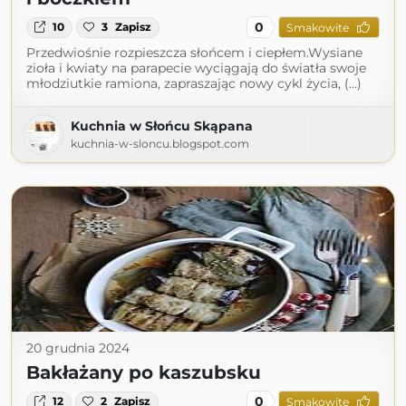
0
10
3
Zapisz
Smakowite
Przedwiośnie rozpieszcza słońcem i ciepłem.Wysiane
zioła i kwiaty na parapecie wyciągają do światła swoje
młodziutkie ramiona, zapraszając nowy cykl życia, (...)
Kuchnia w Słońcu Skąpana
kuchnia-w-sloncu.blogspot.com
20 grudnia 2024
Bakłażany po kaszubsku
0
12
2
Zapisz
Smakowite