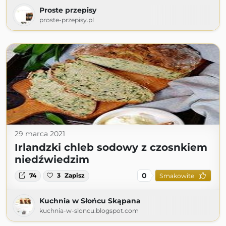
Proste przepisy
proste-przepisy.pl
29 marca 2021
Irlandzki chleb sodowy z czosnkiem
niedźwiedzim
0
74
3
Zapisz
Smakowite
Kuchnia w Słońcu Skąpana
kuchnia-w-sloncu.blogspot.com