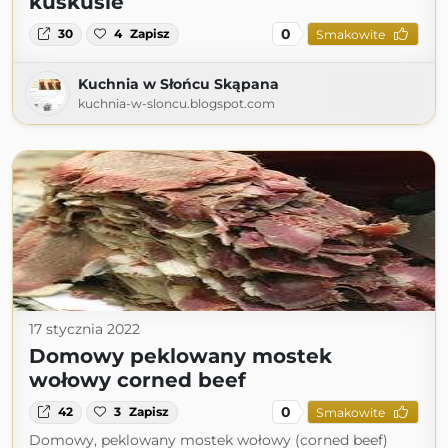
kuskusie
0
30
4
Zapisz
Smakowite
Kuchnia w Słońcu Skąpana
kuchnia-w-sloncu.blogspot.com
17 stycznia 2022
Domowy peklowany mostek
wołowy corned beef
0
42
3
Zapisz
Smakowite
Domowy, peklowany mostek wołowy (corned beef)