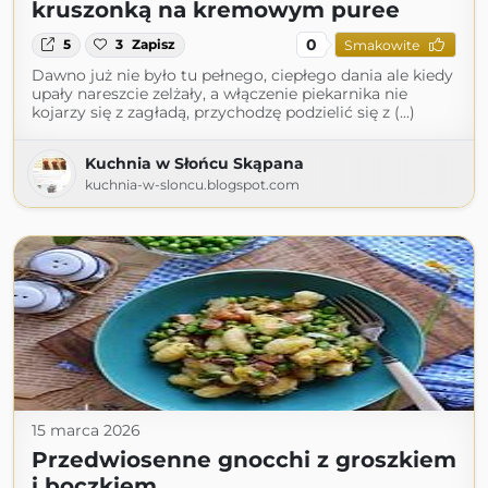
kruszonką na kremowym puree
0
5
3
Zapisz
Smakowite
Dawno już nie było tu pełnego, ciepłego dania ale kiedy
upały nareszcie zelżały, a włączenie piekarnika nie
kojarzy się z zagładą, przychodzę podzielić się z (...)
Kuchnia w Słońcu Skąpana
kuchnia-w-sloncu.blogspot.com
15 marca 2026
Przedwiosenne gnocchi z groszkiem
i boczkiem