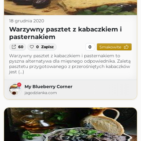
18 grudnia 2020
Warzywny pasztet z kabaczkiem i
pasternakiem
0
60
0
Zapisz
Smakowite
Warzywny pasztet z kabaczkiem i pasternakiem to
pyszna alternatywa dla mięsnego odpowiednika. Zaletą
pasztetu przygotowanego z przerośniętych kabaczków
jest (...)
My Blueberry Corner
jagodzianka.com