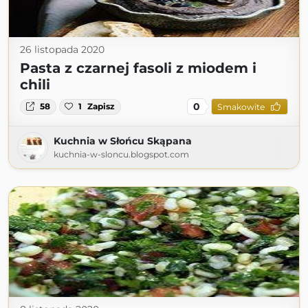
26 listopada 2020
Pasta z czarnej fasoli z miodem i
chili
0
58
1
Zapisz
Smakowite
Kuchnia w Słońcu Skąpana
kuchnia-w-sloncu.blogspot.com