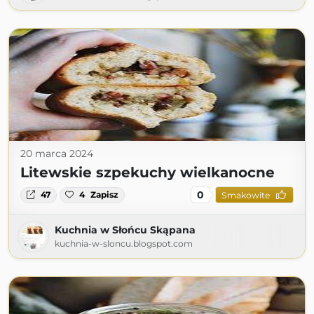
20 marca 2024
Litewskie szpekuchy wielkanocne
0
47
4
Zapisz
Smakowite
Kuchnia w Słońcu Skąpana
kuchnia-w-sloncu.blogspot.com