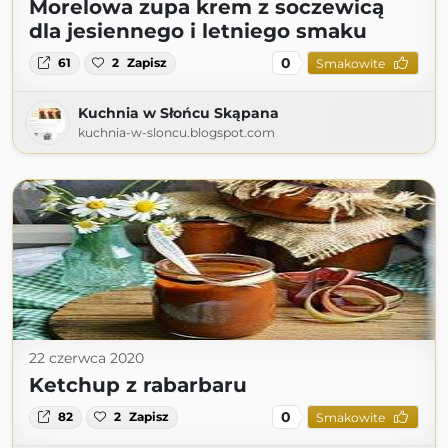
Morelowa zupa krem z soczewicą
dla jesiennego i letniego smaku
0
61
2
Zapisz
Smakowite
Kuchnia w Słońcu Skąpana
kuchnia-w-sloncu.blogspot.com
22 czerwca 2020
Ketchup z rabarbaru
0
82
2
Zapisz
Smakowite