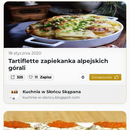
18 stycznia 2020
Tartiflette zapiekanka alpejskich
górali
0
325
11
Zapisz
Smakowite
Kuchnia w Słońcu Skąpana
kuchnia-w-sloncu.blogspot.com