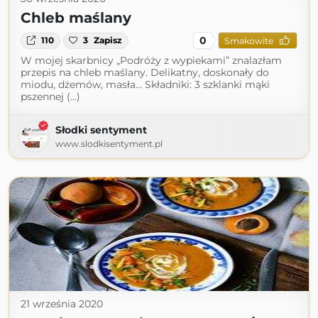
Chleb maślany
0
110
3
Zapisz
Smakowite
W mojej skarbnicy „Podróży z wypiekami” znalazłam
przepis na chleb maślany. Delikatny, doskonały do
miodu, dżemów, masła… Składniki: 3 szklanki mąki
pszennej (...)
Słodki sentyment
www.slodkisentyment.pl
21 września 2020