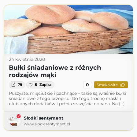
24 kwietnia 2020
Bułki śniadaniowe z różnych
rodzajów mąki
0
79
5
Zapisz
Smakowite
Puszyste, mięciutkie i pachnące – takie są właśnie bułki
śniadaniowe z tego przepisu. Do tego trochę masła i
ulubionych dodatków i pełnia szczęścia od rana. Na (...)
Słodki sentyment
www.slodkisentyment.pl