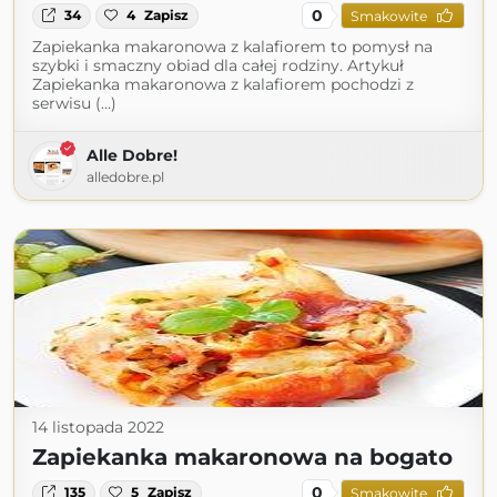
0
34
4
Zapisz
Smakowite
Zapiekanka makaronowa z kalafiorem to pomysł na
szybki i smaczny obiad dla całej rodziny. Artykuł
Zapiekanka makaronowa z kalafiorem pochodzi z
serwisu (...)
Alle Dobre!
alledobre.pl
14 listopada 2022
Zapiekanka makaronowa na bogato
0
135
5
Zapisz
Smakowite