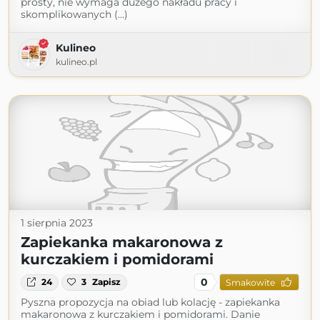
prosty, nie wymaga dużego nakładu pracy i
skomplikowanych (...)
Kulineo
kulineo.pl
1 sierpnia 2023
Zapiekanka makaronowa z
kurczakiem i pomidorami
0
24
3
Zapisz
Smakowite
Pyszna propozycja na obiad lub kolację - zapiekanka
makaronowa z kurczakiem i pomidorami. Danie