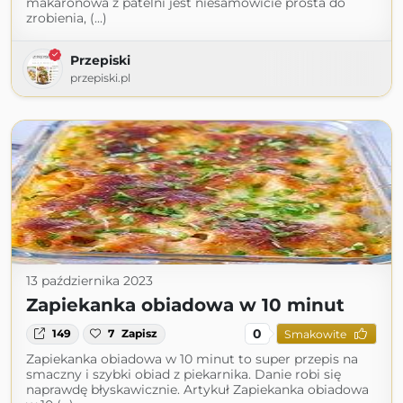
makaronowa z patelni jest niesamowicie prosta do
zrobienia, (...)
Przepiski
przepiski.pl
13 października 2023
Zapiekanka obiadowa w 10 minut
0
149
7
Zapisz
Smakowite
Zapiekanka obiadowa w 10 minut to super przepis na
smaczny i szybki obiad z piekarnika. Danie robi się
naprawdę błyskawicznie. Artykuł Zapiekanka obiadowa