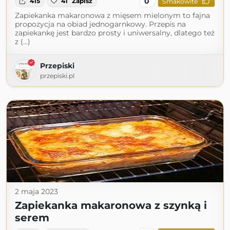
0
415
41
Zapisz
Smakowite
Zapiekanka makaronowa z mięsem mielonym to fajna
propozycja na obiad jednogarnkowy. Przepis na
zapiekankę jest bardzo prosty i uniwersalny, dlatego też
z (...)
Przepiski
przepiski.pl
2 maja 2023
Zapiekanka makaronowa z szynką i
serem