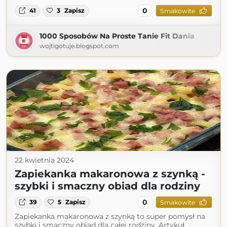
0
41
3
Zapisz
Smakowite
1000 Sposobów Na Proste Tanie Fit Dania
wojtigotuje.blogspot.com
22 kwietnia 2024
Zapiekanka makaronowa z szynką -
szybki i smaczny obiad dla rodziny
0
39
5
Zapisz
Smakowite
Zapiekanka makaronowa z szynką to super pomysł na
szybki i smaczny obiad dla całej rodziny. Artykuł