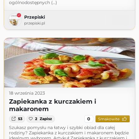
ogólnodostępnych (...)
Przepiski
przepiski.pl
18 września 2023
Zapiekanka z kurczakiem i
makaronem
0
53
2
Zapisz
Smakowite
Szukasz pomysłu na łatwy i szybki obiad dla całej
rodziny? Zapiekanka z kurczakiem i makaronem będzie
idealnym wyborem. Artykuł Zapiekanka z kurczakiem i