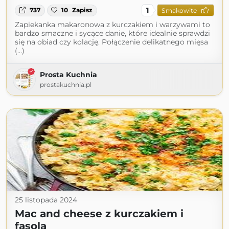
1
737
10
Zapisz
Smakowite
Zapiekanka makaronowa z kurczakiem i warzywami to
bardzo smaczne i sycące danie, które idealnie sprawdzi
się na obiad czy kolację. Połączenie delikatnego mięsa
(...)
Prosta Kuchnia
prostakuchnia.pl
25 listopada 2024
Mac and cheese z kurczakiem i
fasolą