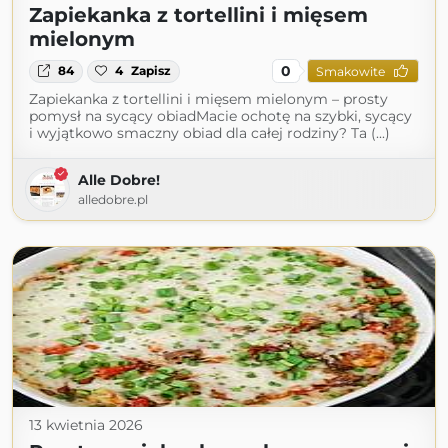
Zapiekanka z tortellini i mięsem
mielonym
0
84
4
Zapisz
Smakowite
Zapiekanka z tortellini i mięsem mielonym – prosty
pomysł na sycący obiadMacie ochotę na szybki, sycący
i wyjątkowo smaczny obiad dla całej rodziny? Ta (...)
Alle Dobre!
alledobre.pl
13 kwietnia 2026