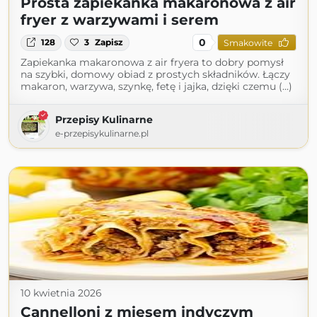
Prosta zapiekanka makaronowa z air
fryer z warzywami i serem
0
128
3
Zapisz
Smakowite
Zapiekanka makaronowa z air fryera to dobry pomysł
na szybki, domowy obiad z prostych składników. Łączy
makaron, warzywa, szynkę, fetę i jajka, dzięki czemu (...)
Przepisy Kulinarne
e-przepisykulinarne.pl
10 kwietnia 2026
Cannelloni z mięsem indyczym