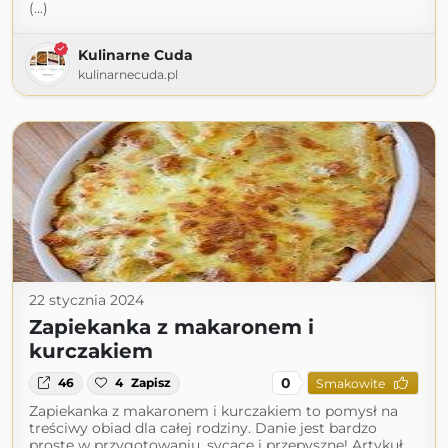
(...)
Kulinarne Cuda
kulinarnecuda.pl
22 stycznia 2024
Zapiekanka z makaronem i
kurczakiem
0
46
4
Zapisz
Smakowite
Zapiekanka z makaronem i kurczakiem to pomysł na
treściwy obiad dla całej rodziny. Danie jest bardzo
proste w przygotowaniu, sycące i przepyszne! Artykuł